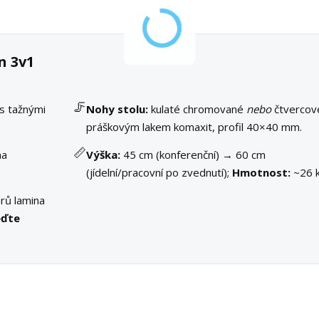
n 3v1
🦵
s tažnými
Nohy stolu:
kulaté chromované
nebo
čtvercov
práškovým lakem komaxit, profil 40×40 mm.
📏
na
Výška:
45 cm (konferenční) → 60 cm
(jídelní/pracovní po zvednutí);
Hmotnost:
~26 k
rů lamina
eďte