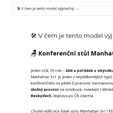
🛠️ V čem je tento model výjimečný
🛠️ V čem je tento model v
🪑 Konferenční stůl Manha
Jeden stůl, tři role –
klid a pořádek v obývák
Manhattan 3v1 je jeden z nejoblíbenějších typů
konferenčního na jídelní či pracovní; mechanism
úložný prostor
na notebook, ovladače i dětské
Beskydech
, doprava po ČR zdarma.
Chcete vidět více fotek stolu Manhattan 3v1? Kli