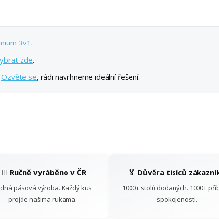
emium 3v1
.
ybrat zde
.
?
Ozvěte se
, rádi navrhneme ideální řešení.
👷‍♂️ Ručně vyráběno v ČR
🏅 Důvěra tisíců zákazní
dná pásová výroba. Každý kus
1000+ stolů dodaných. 1000+ pří
projde našima rukama.
spokojenosti.