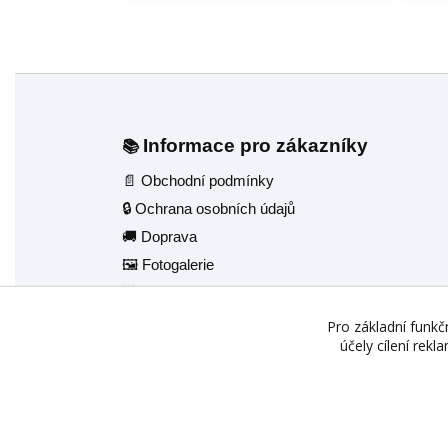
Informace pro zákazníky
📚
📄 Obchodní podmínky
🔒 Ochrana osobních údajů
🚚 Doprava
🖼️ Fotogalerie
🌟 Reference
💬 Poradenský servis
Pro základní funkč
účely cílení rek