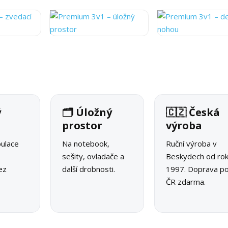
ý
🗂️ Úložný
🇨🇿 Česká
prostor
výroba
ulace
Na notebook,
Ruční výroba v
sešity, ovladače a
Beskydech od ro
ez
další drobnosti.
1997. Doprava p
ČR zdarma.