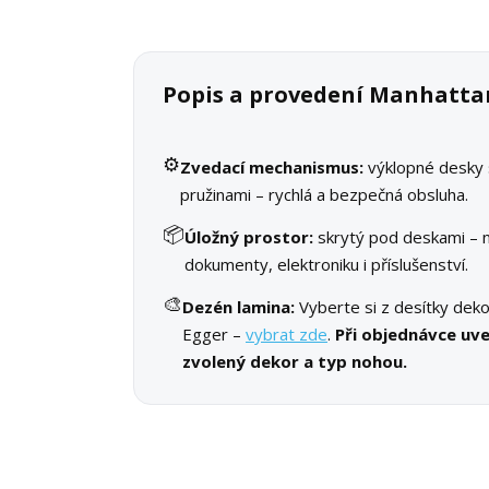
Popis a provedení Manhatta
⚙️
Zvedací mechanismus:
výklopné desky 
pružinami – rychlá a bezpečná obsluha.
📦
Úložný prostor:
skrytý pod deskami – 
dokumenty, elektroniku i příslušenství.
🎨
Dezén lamina:
Vyberte si z desítky deko
Egger –
vybrat zde
.
Při objednávce uv
zvolený dekor a typ nohou.