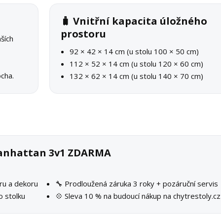
🧳 Vnitřní kapacita úložného
prostoru
ších
92 × 42 × 14 cm (u stolu 100 × 50 cm)
112 × 52 × 14 cm (u stolu 120 × 60 cm)
ocha.
132 × 62 × 14 cm (u stolu 140 × 70 cm)
 Manhattan 3v1 ZDARMA
ru a dekoru
🔧 Prodloužená záruka 3 roky + pozáruční servis
o stolku
💠 Sleva 10 % na budoucí nákup na chytrestoly.cz