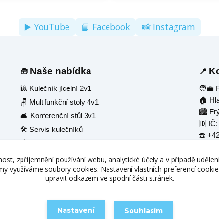
▶️ YouTube
📘 Facebook
📸 Instagram
Naše nabídka
Ko
🧰
📍
🎱 Kulečník jídelní 2v1
🧑‍💼
🏠 Hl
🪑 Multifunkční stoly 4v1
🏙️ Fr
🛋️ Konferenční stůl 3v1
🆔 IČ
🛠️ Servis kulečníků
☎️
+42
📦 Skladem ihned
📧
inf
nost, zpříjemnění používání webu, analytické účely a v případě udělen
lamy využíváme soubory cookies. Nastavení vlastních preferencí cooki
upravit odkazem ve spodní části stránek.
Nastavení
Souhlasím
Vytvořeno na
Eshop-rychle.cz