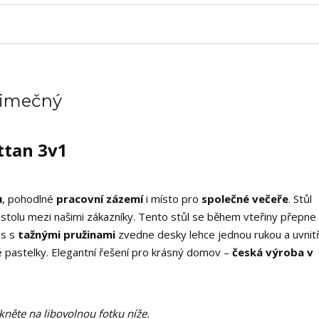
ýjimečný
ttan 3v1
u
, pohodlné
pracovní zázemí
i místo pro
společné večeře
. Stůl
 stolu mezi našimi zákazníky. Tento stůl se během vteřiny přepne
us s
tažnými pružinami
zvedne desky lehce jednou rukou a uvnitř
 pastelky. Elegantní řešení pro krásný domov –
česká výroba v
kněte na libovolnou fotku níže.