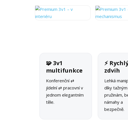
🧩 3v1
⚡ Rychl
multifunkce
zdvih
Konferenční ⇄
Lehká manip
jídelní ⇄ pracovní v
díky tažným
jednom elegantním
pružinám, b
těle.
námahy a
bezpečně.