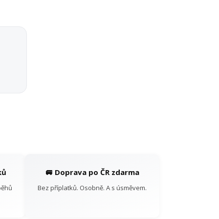
ků
🚐 Doprava po ČR zdarma
běhů
Bez příplatků. Osobně. A s úsměvem.