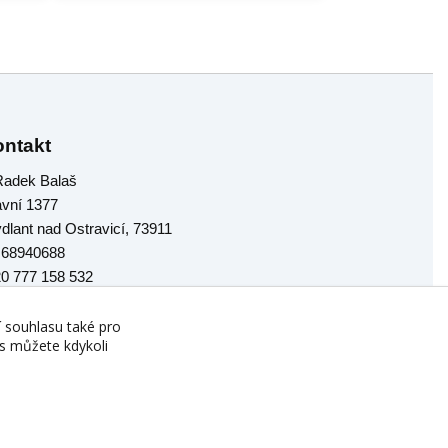
ntakt
 Radek Balaš
avní 1377
ýdlant nad Ostravicí, 73911
: 68940688
0 777 158 532
o@chytrestoly.cz
í souhlasu také pro
es můžete kdykoli