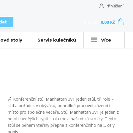
Přihlášení
0
ks
za
0,00 Kč
dat
ové stoly
Servis kulečníků
Více
🪑 Konferenční stůl Manhattan 3v1 Jeden stůl, tři role –
klid a pořádek v obýváku, pohodlné pracovní zázemí i
místo pro společné večeře. Stůl Manhattan 3v1 je jeden z
nejoblíbenějších typů stolu mezi našimi zákazníky. Tento
stůl se během vteřiny přepne z konferenčního na ...
celý
popis