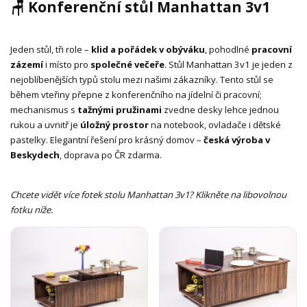
🪑 Konferenční stůl Manhattan 3v1
Jeden stůl, tři role –
klid a pořádek v obýváku
, pohodlné
pracovní
zázemí
i místo pro
společné večeře
. Stůl Manhattan 3v1 je jeden z
nejoblíbenějších typů stolu mezi našimi zákazníky. Tento stůl se
během vteřiny přepne z konferenčního na jídelní či pracovní;
mechanismus s
tažnými pružinami
zvedne desky lehce jednou
rukou a uvnitř je
úložný prostor
na notebook, ovladače i dětské
pastelky. Elegantní řešení pro krásný domov –
česká výroba v
Beskydech
, doprava po ČR zdarma.
Chcete vidět více fotek stolu Manhattan 3v1? Klikněte na libovolnou
fotku níže.