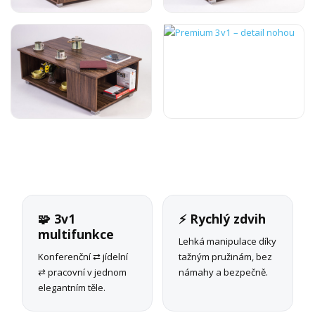
🧩 3v1
⚡ Rychlý zdvih
multifunkce
Lehká manipulace díky
Konferenční ⇄ jídelní
tažným pružinám, bez
⇄ pracovní v jednom
námahy a bezpečně.
elegantním těle.