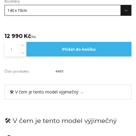
Rozměry
12 990 Kč
/
ks
Přidat do košíku
Číslo produktu:
4401
🛠️ V čem je tento model výjimečný
🛠️ V čem je tento model výjimečný