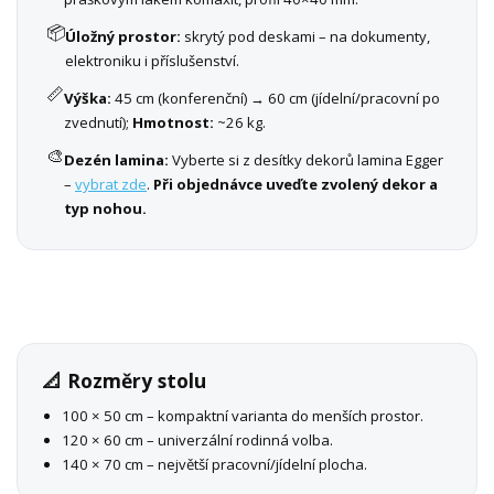
📦
Úložný prostor:
skrytý pod deskami – na dokumenty,
elektroniku i příslušenství.
📏
Výška:
45 cm (konferenční) → 60 cm (jídelní/pracovní po
zvednutí);
Hmotnost:
~26 kg.
🎨
Dezén lamina:
Vyberte si z desítky dekorů lamina Egger
–
vybrat zde
.
Při objednávce uveďte zvolený dekor a
typ nohou.
📐 Rozměry stolu
100 × 50 cm – kompaktní varianta do menších prostor.
120 × 60 cm – univerzální rodinná volba.
140 × 70 cm – největší pracovní/jídelní plocha.