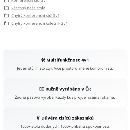
Konferenční stůl 3v1
Všechny naše stoly
Chytrý konferenční stůl 3v1
Chytrý konferenční kulečník 2v1
🛠️ Multifunkčnost 4v1
Jeden stůl místo čtyř. Více prostoru, méně kompromisů.
👷‍♂️ Ručně vyráběno v ČR
Žádná pásová výroba. Každý kus projde našima rukama.
🏅 Důvěra tisíců zákazníků
1000+ stolů dodaných. 1000+ příběhů spokojenosti.