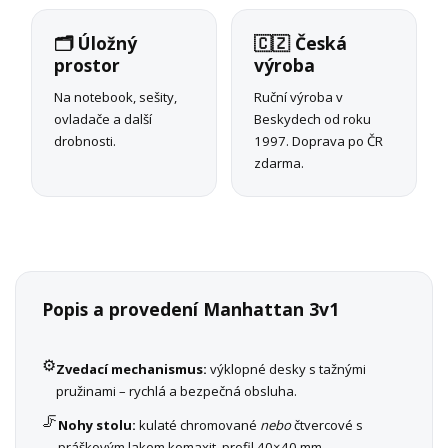
🗂️ Úložný
🇨🇿 Česká
prostor
výroba
Na notebook, sešity,
Ruční výroba v
ovladače a další
Beskydech od roku
drobnosti.
1997. Doprava po ČR
zdarma.
Popis a provedení Manhattan 3v1
⚙️
Zvedací mechanismus:
výklopné desky s tažnými
pružinami – rychlá a bezpečná obsluha.
🦵
Nohy stolu:
kulaté chromované
nebo
čtvercové s
práškovým lakem komaxit, profil 40×40 mm.