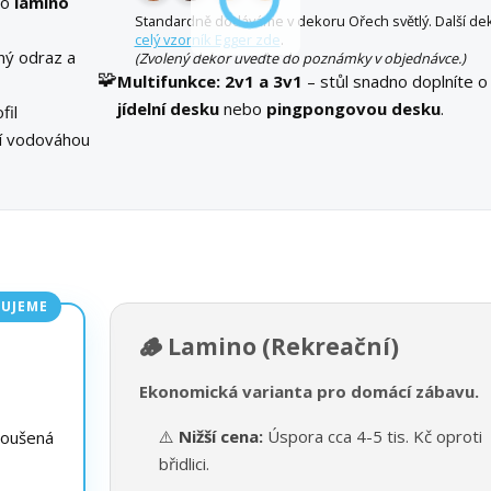
bo
lamino
Standardně dodáváme v dekoru Ořech světlý. Další dek
celý vzorník Egger zde
.
ný odraz a
(Zvolený dekor uveďte do poznámky v objednávce.)
🧩
Multifunkce:
2v1 a 3v1
– stůl snadno doplníte o
jídelní desku
nebo
pingpongovou desku
.
fil
ní vodováhou
UJEME
🪵 Lamino (Rekreační)
Ekonomická varianta pro domácí zábavu.
⚠️
Nižší cena:
Úspora cca 4-5 tis. Kč oproti
roušená
břidlici.