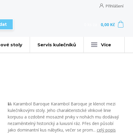
Přihlášení
0
ks
za
0,00 Kč
dat
ové stoly
Servis kulečníků
Více
🎱 Karambol Baroque Karambol Baroque je klenot mezi
kulečníkovými stoly. Jeho charakteristické vlnkové linie
korpusu a ozdobné mosazné prvky v nohách mu dodávají
nezaměnitelný historický a luxusní ráz. Přes den působí
jako dominantní kus nábytku, večer se prom...
celý popis