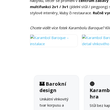
nábytku, večer se promění v
centrum zábavy
multifunkci 2v1 / 3v1
(jídelní stůl / pingpong)
stylové interiéry, kluby či restaurace.
Ručně vy
Chcete vidět více fotek Karambolu Baroque? Klik
🏰 Barokní
🔴
design
Karamb
hra
Unikátní vlnkovitý
tvar korpusu a
Stůl bez ka