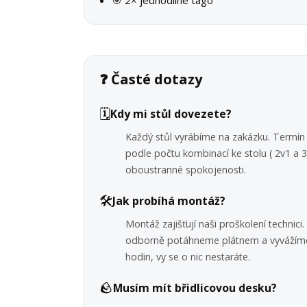
🎯 2× jednodílné tágo
❓ Časté dotazy
🗓️
Kdy mi stůl dovezete?
Každý stůl vyrábíme na zakázku. Termín 
podle počtu kombinací ke stolu ( 2v1 a
oboustranné spokojenosti.
🛠️
Jak probíhá montáž?
Montáž zajišťují naši proškolení technic
odborně potáhneme plátnem a vyvážíme
hodin, vy se o nic nestaráte.
🪨
Musím mít břidlicovou desku?