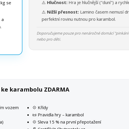
⚠️
Hlučnost:
Hra je hlučnější ("duní") a rychle
 kg se
⚠️
Nižší přesnost:
Lamino časem nemusí dr
perfektní rovinu nutnou pro karambol.
e a
.
Doporučujeme pouze pro nenáročné domácí "pinkání
nebo pro děti.
ek ke karambolu ZDARMA
ším vozem
💠 Křídy
📜 Pravidla hry – karambol
a)
💠 Sleva 15 % na první přepotažení