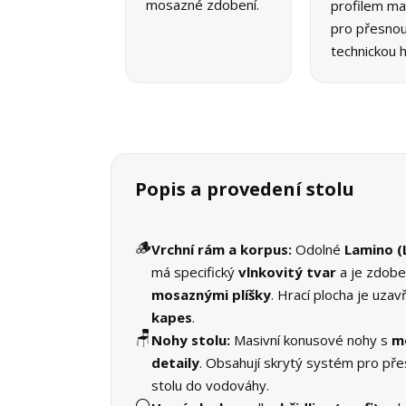
mosazné zdobení.
profilem ma
pro přesno
technickou h
Popis a provedení stolu
🪵
Vrchní rám a korpus:
Odolné
Lamino (
má specifický
vlnkovitý tvar
a je zdob
mosaznými plíšky
. Hrací plocha je uza
kapes
.
🪑
Nohy stolu:
Masivní konusové nohy s
m
detaily
. Obsahují skrytý systém pro pře
stolu do vodováhy.
⚪