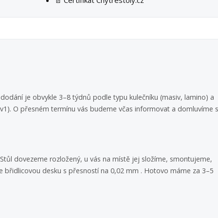
📄 Certifikát Chytrestoly.cz
dodání je obvykle 3–8 týdnů podle typu kulečníku (masiv, lamino) a
 3v1). O přesném termínu vás budeme včas informovat a domluvíme s
i. Stůl dovezeme rozložený, u vás na místě jej složíme, smontujeme,
 břidlicovou desku s přesností na 0,02 mm . Hotovo máme za 3–5