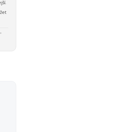
jší.
žet
"