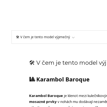
🛠️ V čem je tento model výjimečný
🛠️ V čem je tento model v
🎱 Karambol Baroque
Karambol Baroque
je klenot mezi kulečníkovým
mosazné prvky
v nohách mu dodávají nezaměnit