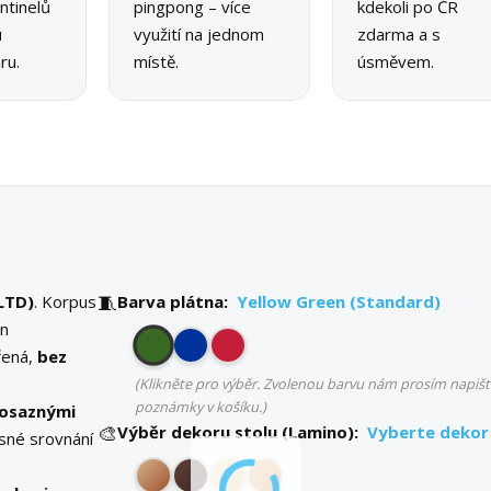
ntinelů
pingpong – více
kdekoli po ČR
u
využití na jednom
zdarma a s
ru.
místě.
úsměvem.
🧵
LTD)
. Korpus
Barva plátna:
Yellow Green (Standard)
en
vřená,
bez
(Klikněte pro výběr. Zvolenou barvu nám prosím napišt
poznámky v košíku.)
osaznými
🎨
Výběr dekoru stolu (Lamino):
Vyberte dekor
sné srovnání