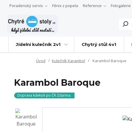
Poradenský servis
Fénix z popela
Reference
Fotogalerie
Jídelní kulečník 2v1
Chytrý stůl 4v1
Úvod
Kulečník Karambol
Karambol Baroque
Karambol Baroque
Doprava kdekoli po ČR Zdarma.