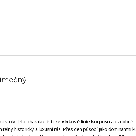
ýjimečný
i stoly. Jeho charakteristické
vlnkové linie korpusu
a ozdobné
elný historický a luxusní ráz. Přes den působí jako dominantní k