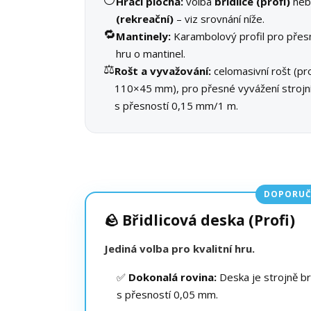
Hrací plocha:
volba
břidlice (profi)
ne
(rekreační)
– viz srovnání níže.
🔁
Mantinely:
Karambolový profil pro přes
hru o mantinel.
⚖️
Rošt a vyvažování:
celomasivní rošt (pro
110×45 mm), pro přesné vyvážení stroj
s přesností 0,15 mm/1 m.
DOPORUČ
🪨 Břidlicová deska (Profi)
Jediná volba pro kvalitní hru.
✅
Dokonalá rovina:
Deska je strojně b
s přesností 0,05 mm.