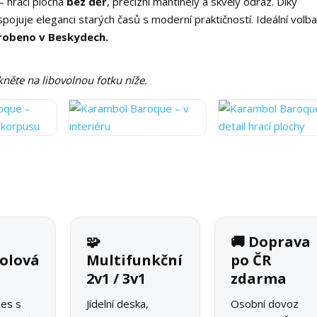
– hrací plocha
bez děr
, precizní mantinely a skvělý odraz. Díky
 spojuje eleganci starých časů s moderní praktičností. Ideální volb
robeno v Beskydech.
něte na libovolnou fotku níže.
🧩
🚚 Doprava
olová
Multifunkční
po ČR
2v1 / 3v1
zdarma
pes s
Jídelní deska,
Osobní dovoz