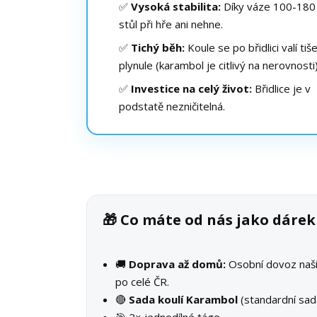
✅
Vysoká stabilita:
Díky váze 100-180
stůl při hře ani nehne.
✅
Tichý běh:
Koule se po břidlici valí tiš
plynule (karambol je citlivý na nerovnosti)
✅
Investice na celý život:
Břidlice je v
podstatě nezničitelná.
🎁 Co máte od nás jako dár
🚚
Doprava až domů:
Osobní dovoz na
po celé ČR.
🔴
Sada koulí Karambol
(standardní sad