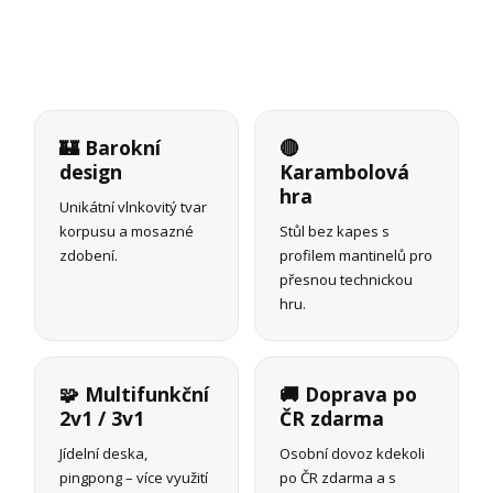
🏰 Barokní
🔴
design
Karambolová
hra
Unikátní vlnkovitý tvar
korpusu a mosazné
Stůl bez kapes s
zdobení.
profilem mantinelů pro
přesnou technickou
hru.
🧩 Multifunkční
🚚 Doprava po
2v1 / 3v1
ČR zdarma
Jídelní deska,
Osobní dovoz kdekoli
pingpong – více využití
po ČR zdarma a s