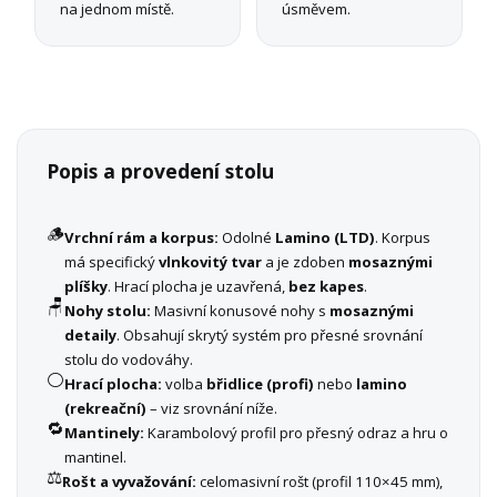
na jednom místě.
úsměvem.
Popis a provedení stolu
🪵
Vrchní rám a korpus:
Odolné
Lamino (LTD)
. Korpus
má specifický
vlnkovitý tvar
a je zdoben
mosaznými
plíšky
. Hrací plocha je uzavřená,
bez kapes
.
🪑
Nohy stolu:
Masivní konusové nohy s
mosaznými
detaily
. Obsahují skrytý systém pro přesné srovnání
stolu do vodováhy.
⚪
Hrací plocha:
volba
břidlice (profi)
nebo
lamino
(rekreační)
– viz srovnání níže.
🔁
Mantinely:
Karambolový profil pro přesný odraz a hru o
mantinel.
⚖️
Rošt a vyvažování:
celomasivní rošt (profil 110×45 mm),