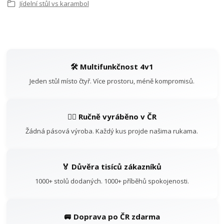
Jídelní stůl vs karambol
🛠️ Multifunkčnost 4v1
Jeden stůl místo čtyř. Více prostoru, méně kompromisů.
👷‍♂️ Ručně vyráběno v ČR
Žádná pásová výroba. Každý kus projde našima rukama.
🏅 Důvěra tisíců zákazníků
1000+ stolů dodaných. 1000+ příběhů spokojenosti.
🚐 Doprava po ČR zdarma