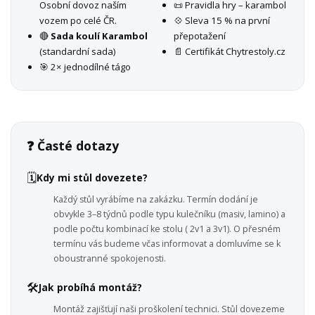
Osobní dovoz naším
📜 Pravidla hry – karambol
vozem po celé ČR.
💠 Sleva 15 % na první
🔴
Sada koulí Karambol
přepotažení
(standardní sada)
📄 Certifikát Chytrestoly.cz
🎯 2× jednodílné tágo
❓ Časté dotazy
🗓️
Kdy mi stůl dovezete?
Každý stůl vyrábíme na zakázku. Termín dodání je
obvykle 3–8 týdnů podle typu kulečníku (masiv, lamino) a
podle počtu kombinací ke stolu ( 2v1 a 3v1). O přesném
termínu vás budeme včas informovat a domluvíme se k
oboustranné spokojenosti.
🛠️
Jak probíhá montáž?
Montáž zajišťují naši proškolení technici. Stůl dovezeme