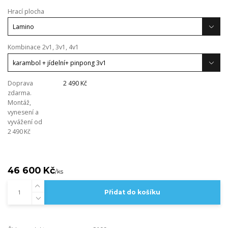
Hrací plocha
Kombinace 2v1, 3v1, 4v1
Doprava
2 490 Kč
zdarma.
Montáž,
vynesení a
vyvážení od
2 490 Kč
46 600 Kč
/
ks
Přidat do košíku