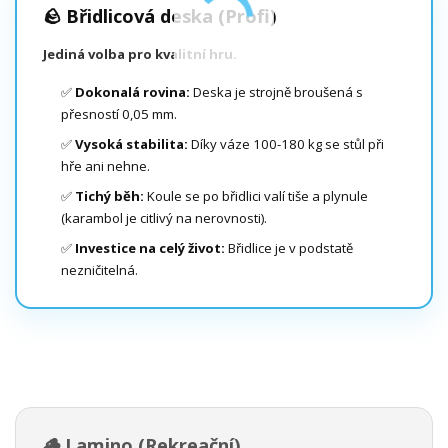
🪨 Břidlicová deska (Profi)
Jediná volba pro kvalitní hru.
✅
Dokonalá rovina:
Deska je strojně broušená s
přesností 0,05 mm.
✅
Vysoká stabilita:
Díky váze 100-180 kg se stůl při
hře ani nehne.
✅
Tichý běh:
Koule se po břidlici valí tiše a plynule
(karambol je citlivý na nerovnosti).
✅
Investice na celý život:
Břidlice je v podstatě
nezničitelná.
🪵 Lamino (Rekreační)