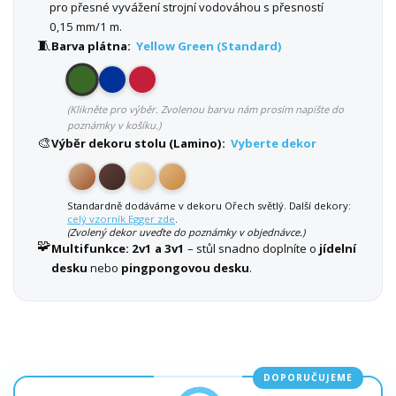
pro přesné vyvážení strojní vodováhou s přesností
0,15 mm/1 m.
🧵
Barva plátna:
Yellow Green (Standard)
(Klikněte pro výběr. Zvolenou barvu nám prosím napište do
poznámky v košíku.)
🎨
Výběr dekoru stolu (Lamino):
Vyberte dekor
Standardně dodáváme v dekoru Ořech světlý. Další dekory:
celý vzorník Egger zde
.
(Zvolený dekor uveďte do poznámky v objednávce.)
🧩
Multifunkce:
2v1 a 3v1
– stůl snadno doplníte o
jídelní
desku
nebo
pingpongovou desku
.
DOPORUČUJEME