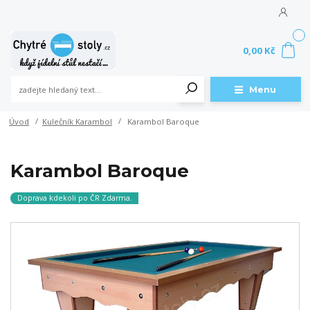
0
0,00 Kč
Menu
Úvod
Kulečník Karambol
Karambol Baroque
Karambol Baroque
Doprava kdekoli po ČR Zdarma.