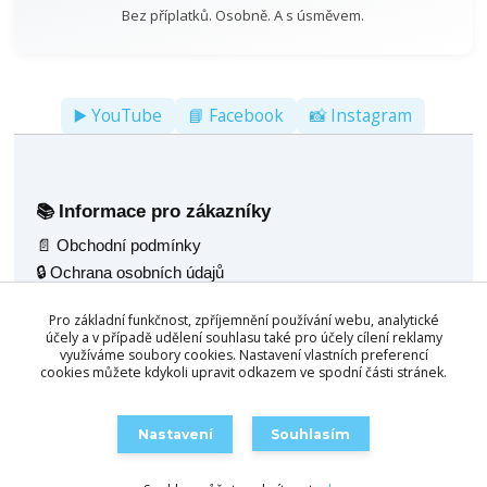
Bez příplatků. Osobně. A s úsměvem.
▶️ YouTube
📘 Facebook
📸 Instagram
Informace pro zákazníky
📚
📄 Obchodní podmínky
🔒 Ochrana osobních údajů
🚚 Doprava
Pro základní funkčnost, zpříjemnění používání webu, analytické
🖼️ Fotogalerie
účely a v případě udělení souhlasu také pro účely cílení reklamy
🌟 Reference
využíváme soubory cookies. Nastavení vlastních preferencí
cookies můžete kdykoli upravit odkazem ve spodní části stránek.
💬 Poradenský servis
Naše nabídka
🧰
Nastavení
Souhlasím
🎱 Kulečník jídelní 2v1
🛒 Objednat / Poptat
🪑 Multifunkční stoly 4v1