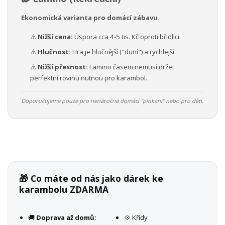
Ekonomická varianta pro domácí zábavu.
⚠️
Nižší cena:
Úspora cca 4-5 tis. Kč oproti břidlici.
⚠️
Hlučnost:
Hra je hlučnější ("duní") a rychlejší.
⚠️
Nižší přesnost:
Lamino časem nemusí držet
perfektní rovinu nutnou pro karambol.
Doporučujeme pouze pro nenáročné domácí "pinkání" nebo pro děti.
🎁 Co máte od nás jako dárek ke
karambolu ZDARMA
🚚
Doprava až domů:
💠 Křídy