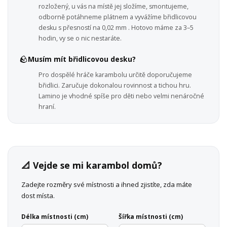
rozložený, u vás na místě jej složíme, smontujeme,
odborně potáhneme plátnem a vyvážíme břidlicovou
desku s přesností na 0,02 mm . Hotovo máme za 3–5
hodin, vy se o nic nestaráte.
🪨
Musím mít břidlicovou desku?
Pro dospělé hráče karambolu určitě doporučujeme
břidlici. Zaručuje dokonalou rovinnost a tichou hru.
Lamino je vhodné spíše pro děti nebo velmi nenáročné
hraní.
📐 Vejde se mi karambol domů?
Zadejte rozměry své místnosti a ihned zjistíte, zda máte
dost místa.
Délka místnosti (cm)
Šířka místnosti (cm)