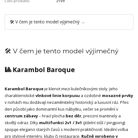
Číslo produktu:
2109
🛠️ V čem je tento model výjimečný
🛠️ V čem je tento model výjimečný
🎱 Karambol Baroque
Karambol Baroque
je klenot mezi kulečníkovými stoly. Jeho
charakteristické
vlnkové linie korpusu
a ozdobné
mosazné prvky
v nohách mu dodávají nezaměnitelný historický a luxusní ráz. Přes
den působí jako dominantní kus nábytku, večer se promění v
centrum zábavy
– hrací plocha
bez děr
, precizní mantinely a
skvělý odraz. Díky
multifunkci 2v1 / 3v1
(jídelní stůl / pingpong)
spojuje eleganci starých časů s moderní praktičností. Ideální volba
pro stylové interiéry, kluby či restaurace.
Ručně vyrobeno v