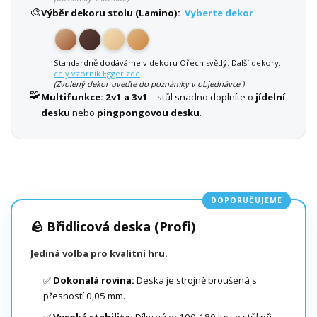
🎨
Výběr dekoru stolu (Lamino):
Vyberte dekor
Standardně dodáváme v dekoru Ořech světlý. Další dekory:
celý vzorník Egger zde
.
(Zvolený dekor uveďte do poznámky v objednávce.)
🧩
Multifunkce:
2v1 a 3v1
– stůl snadno doplníte o
jídelní
desku
nebo
pingpongovou desku
.
DOPORUČUJEME
🪨 Břidlicová deska (Profi)
Jediná volba pro kvalitní hru.
✅
Dokonalá rovina:
Deska je strojně broušená s
přesností 0,05 mm.
✅
Vysoká stabilita:
Díky váze 100-180 kg se stůl při