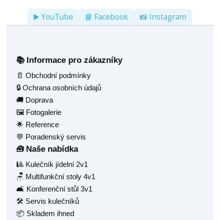
▶️ YouTube
📘 Facebook
📸 Instagram
Informace pro zákazníky
📚
📄 Obchodní podmínky
🔒 Ochrana osobních údajů
🚚 Doprava
🖼️ Fotogalerie
🌟 Reference
💬 Poradenský servis
Naše nabídka
🧰
🎱 Kulečník jídelní 2v1
🪑 Multifunkční stoly 4v1
🛋️ Konferenční stůl 3v1
🛠️ Servis kulečníků
📦 Skladem ihned