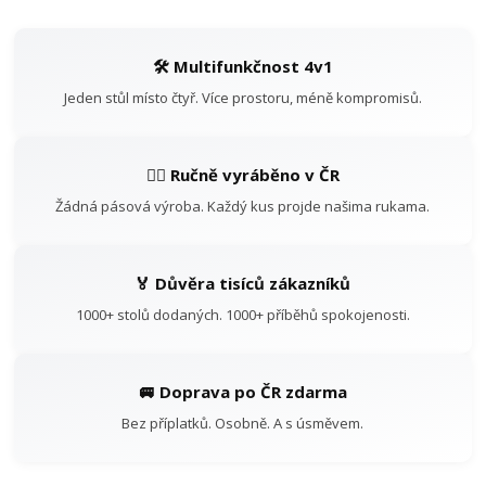
🛠️ Multifunkčnost 4v1
Jeden stůl místo čtyř. Více prostoru, méně kompromisů.
👷‍♂️ Ručně vyráběno v ČR
Žádná pásová výroba. Každý kus projde našima rukama.
🏅 Důvěra tisíců zákazníků
1000+ stolů dodaných. 1000+ příběhů spokojenosti.
🚐 Doprava po ČR zdarma
Bez příplatků. Osobně. A s úsměvem.