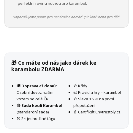
perfektní rovinu nutnou pro karambol.
Doporučujeme pouze pro nenáročné domácí "pinkání" nebo pro děti.
🎁 Co máte od nás jako dárek ke
karambolu ZDARMA
🚚
Doprava až domů:
💠 Křídy
Osobní dovoz naším
📜 Pravidla hry – karambol
vozem po celé ČR.
💠 Sleva 15 % na první
🔴
Sada koulí Karambol
přepotažení
(standardní sada)
📄 Certifikát Chytrestoly.cz
🎯 2× jednodílné tágo