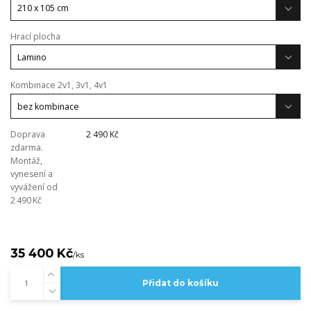
Hrací plocha
Kombinace 2v1, 3v1, 4v1
Doprava
2 490 Kč
zdarma.
Montáž,
vynesení a
vyvážení od
2 490 Kč
35 400 Kč
/
ks
Přidat do košíku