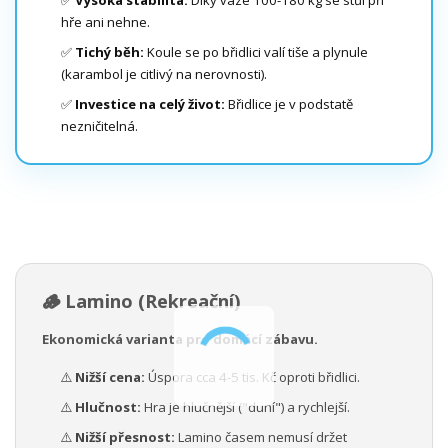
hře ani nehne.
✅
Tichý běh:
Koule se po břidlici valí tiše a plynule
(karambol je citlivý na nerovnosti).
✅
Investice na celý život:
Břidlice je v podstatě
nezničitelná.
🪵 Lamino (Rekreační)
Ekonomická varianta pro domácí zábavu.
⚠️
Nižší cena:
Úspora cca 4-5 tis. Kč oproti břidlici.
⚠️
Hlučnost:
Hra je hlučnější ("duní") a rychlejší.
⚠️
Nižší přesnost:
Lamino časem nemusí držet