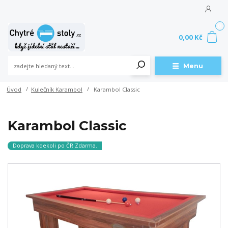
0
0,00 Kč
Menu
Úvod
Kulečník Karambol
Karambol Classic
Karambol Classic
Doprava kdekoli po ČR Zdarma.