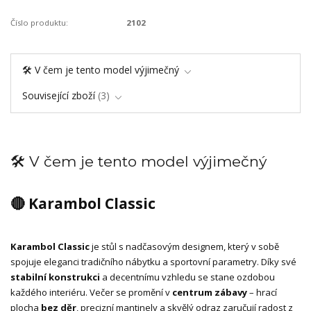
Číslo produktu:
2102
🛠️ V čem je tento model výjimečný
Související zboží
3
🛠️ V čem je tento model výjimečný
🔴 Karambol Classic
Karambol Classic
je stůl s nadčasovým designem, který v sobě
spojuje eleganci tradičního nábytku a sportovní parametry. Díky své
stabilní konstrukci
a decentnímu vzhledu se stane ozdobou
každého interiéru. Večer se promění v
centrum zábavy
– hrací
plocha
bez děr
, precizní mantinely a skvělý odraz zaručují radost z