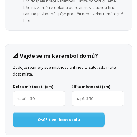
Pro dospělé hráče karambolu určitě doporučujeme
břidlici. Zaručuje dokonalou rovinnost a tichou hru.
Lamino je vhodné spíše pro děti nebo velmi nenáročné
hraní.
📐 Vejde se mi karambol domů?
Zadejte rozměry své místnosti a ihned zjistíte, zda máte
dost místa.
Délka místnosti (cm)
Šířka místnosti (cm)
Ověřit velikost stolu