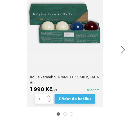
Koule karambol ARAMITH PREMIER, SADA
Krycí deska 7ft
4
1 990 Kč
5 800 Kč
/
ks
skladem
/
Přidat do košíku