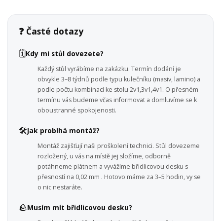
❓ Časté dotazy
🗓️
Kdy mi stůl dovezete?
Každý stůl vyrábíme na zakázku. Termín dodání je
obvykle 3–8 týdnů podle typu kulečníku (masiv, lamino) a
podle počtu kombinací ke stolu 2v1,3v1,4v1. O přesném
termínu vás budeme včas informovat a domluvíme se k
oboustranné spokojenosti.
🛠️
Jak probíhá montáž?
Montáž zajišťují naši proškolení technici. Stůl dovezeme
rozložený, u vás na místě jej složíme, odborně
potáhneme plátnem a vyvážíme břidlicovou desku s
přesností na 0,02 mm . Hotovo máme za 3–5 hodin, vy se
o nic nestaráte.
🪨
Musím mít břidlicovou desku?