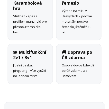
Karambolová
řemeslo
hra
Výroba na míru v
Stůl bez kapes s
Beskydech – poctivé
profilem mantinelů pro
materiály, poctivé
přesnou technickou
řemeslo již téměř 30
hru.
let.
🧩 Multifunkční
🚚 Doprava po
2v1 / 3v1
ČR zdarma
Jídelní deska,
Osobní dovoz kdekoli
pingpong – více využití
po ČR zdarma a s
na jednom místě.
úsměvem.