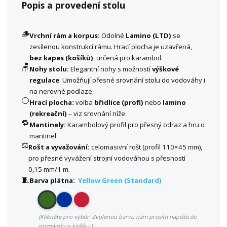
Popis a provedení stolu
🪵
Vrchní rám a korpus:
Odolné
Lamino (LTD)
se
zesílenou konstrukcí rámu. Hrací plocha je uzavřená,
bez kapes (košíků)
, určená pro karambol.
🪑
Nohy stolu:
Elegantní nohy s možností
výškové
regulace
. Umožňují přesné srovnání stolu do vodováhy i
na nerovné podlaze.
⚪
Hrací plocha:
volba
břidlice (profi)
nebo
lamino
(rekreační)
– viz srovnání níže.
🔁
Mantinely:
Karambolový profil pro přesný odraz a hru o
mantinel.
⚖️
Rošt a vyvažování:
celomasivní rošt (profil 110×45 mm),
pro přesné vyvážení strojní vodováhou s přesností
0,15 mm/1 m.
🧵
Barva plátna:
Yellow Green (Standard)
(Klikněte pro výběr. Zvolenou barvu nám prosím napište do
poznámky v košíku.)