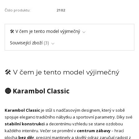
Číslo produktu:
2102
🛠️ V čem je tento model výjimečný
Související zboží
3
🛠️ V čem je tento model výjimečný
🔴 Karambol Classic
Karambol Classic
je stůl s nadčasovým designem, který v sobě
spojuje eleganci tradičního nábytku a sportovní parametry. Díky své
stabilní konstrukci
a decentnímu vzhledu se stane ozdobou
každého interiéru. Večer se promění v
centrum zábavy
– hrací
plocha
bez děr
, precizní mantinely a skvělý odraz zaručují radost z