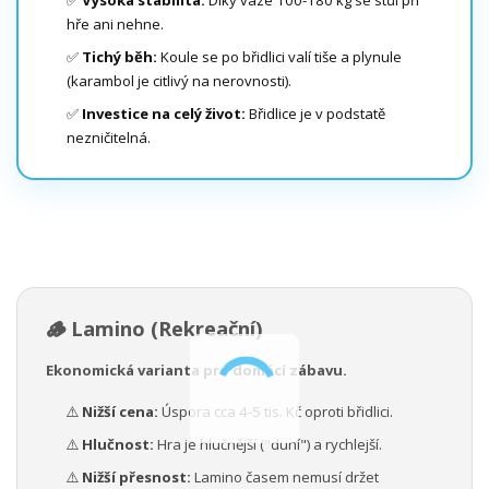
hře ani nehne.
✅
Tichý běh:
Koule se po břidlici valí tiše a plynule
(karambol je citlivý na nerovnosti).
✅
Investice na celý život:
Břidlice je v podstatě
nezničitelná.
🪵 Lamino (Rekreační)
Ekonomická varianta pro domácí zábavu.
⚠️
Nižší cena:
Úspora cca 4-5 tis. Kč oproti břidlici.
⚠️
Hlučnost:
Hra je hlučnější ("duní") a rychlejší.
⚠️
Nižší přesnost:
Lamino časem nemusí držet