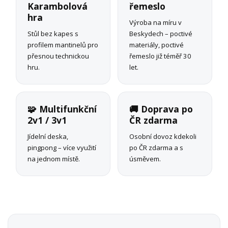
Karambolová
řemeslo
hra
Výroba na míru v
Stůl bez kapes s
Beskydech – poctivé
profilem mantinelů pro
materiály, poctivé
přesnou technickou
řemeslo již téměř 30
hru.
let.
🧩 Multifunkční
🚚 Doprava po
2v1 / 3v1
ČR zdarma
Jídelní deska,
Osobní dovoz kdekoli
pingpong – více využití
po ČR zdarma a s
na jednom místě.
úsměvem.