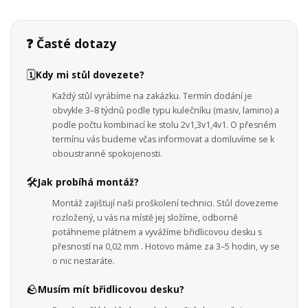
❓ Časté dotazy
🗓️
Kdy mi stůl dovezete?
Každý stůl vyrábíme na zakázku. Termín dodání je
obvykle 3–8 týdnů podle typu kulečníku (masiv, lamino) a
podle počtu kombinací ke stolu 2v1,3v1,4v1. O přesném
termínu vás budeme včas informovat a domluvíme se k
oboustranné spokojenosti.
🛠️
Jak probíhá montáž?
Montáž zajišťují naši proškolení technici. Stůl dovezeme
rozložený, u vás na místě jej složíme, odborně
potáhneme plátnem a vyvážíme břidlicovou desku s
přesností na 0,02 mm . Hotovo máme za 3–5 hodin, vy se
o nic nestaráte.
🪨
Musím mít břidlicovou desku?