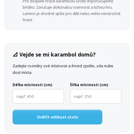
Pro dospělé hráče karambolu určitě doporučujeme
břidlici. Zaručuje dokonalou rovinnost a tichou hru.
Lamino je vhodné spíše pro děti nebo velmi nenáročné
hraní.
📐 Vejde se mi karambol domů?
Zadejte rozměry své místnosti a ihned zjistíte, zda máte
dost místa.
Délka místnosti (cm)
Šířka místnosti (cm)
Ověřit velikost stolu