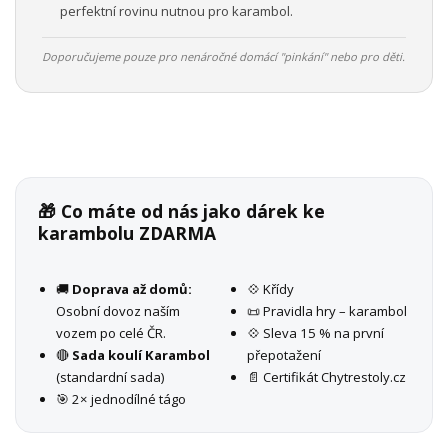
perfektní rovinu nutnou pro karambol.
Doporučujeme pouze pro nenáročné domácí "pinkání" nebo pro děti.
🎁 Co máte od nás jako dárek ke
karambolu ZDARMA
🚚
Doprava až domů:
💠 Křídy
Osobní dovoz naším
📜 Pravidla hry – karambol
vozem po celé ČR.
💠 Sleva 15 % na první
🔴
Sada koulí Karambol
přepotažení
(standardní sada)
📄 Certifikát Chytrestoly.cz
🎯 2× jednodílné tágo