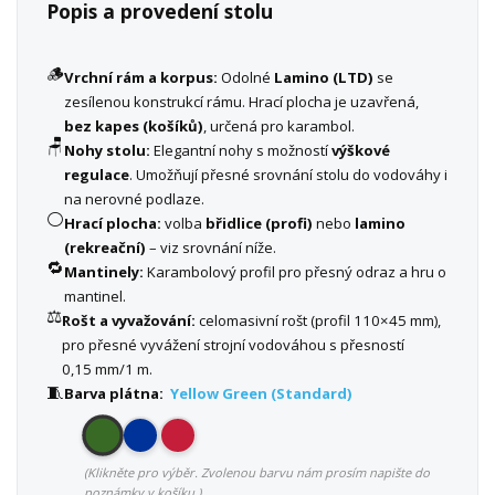
Popis a provedení stolu
🪵
Vrchní rám a korpus:
Odolné
Lamino (LTD)
se
zesílenou konstrukcí rámu. Hrací plocha je uzavřená,
bez kapes (košíků)
, určená pro karambol.
🪑
Nohy stolu:
Elegantní nohy s možností
výškové
regulace
. Umožňují přesné srovnání stolu do vodováhy i
na nerovné podlaze.
⚪
Hrací plocha:
volba
břidlice (profi)
nebo
lamino
(rekreační)
– viz srovnání níže.
🔁
Mantinely:
Karambolový profil pro přesný odraz a hru o
mantinel.
⚖️
Rošt a vyvažování:
celomasivní rošt (profil 110×45 mm),
pro přesné vyvážení strojní vodováhou s přesností
0,15 mm/1 m.
🧵
Barva plátna:
Yellow Green (Standard)
(Klikněte pro výběr. Zvolenou barvu nám prosím napište do
poznámky v košíku.)