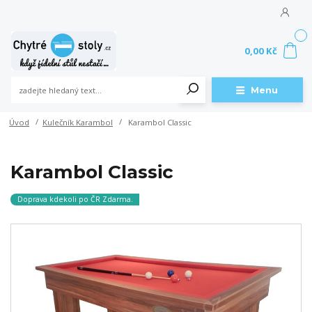
0
0,00 Kč
Menu
Úvod
Kulečník Karambol
Karambol Classic
Karambol Classic
Doprava kdekoli po ČR Zdarma.