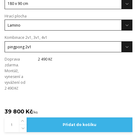
Hrací plocha
Kombinace 2v1, 3v1, 4v1
Doprava
2 490 Kč
zdarma.
Montáž,
vynesení a
vyvážení od
2 490 Kč
39 800 Kč
/
ks
Přidat do košíku