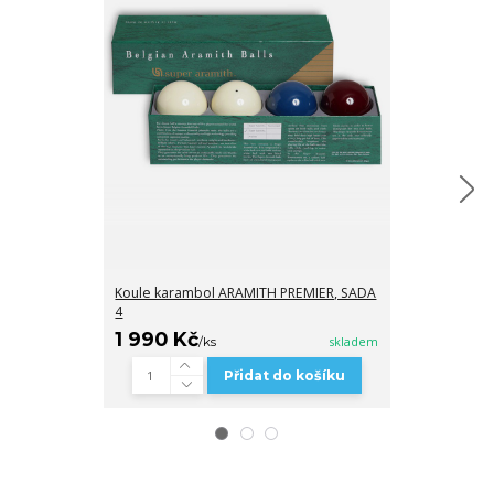
Koule karambol ARAMITH PREMIER, SADA
Krycí deska 7ft
4
1 990 Kč
5 800 Kč
/
ks
skladem
/
Přidat do košíku