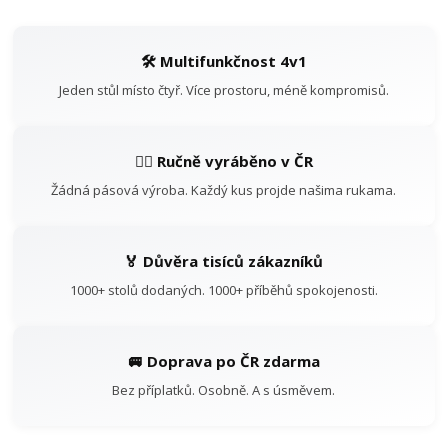
🛠️ Multifunkčnost 4v1
Jeden stůl místo čtyř. Více prostoru, méně kompromisů.
👷‍♂️ Ručně vyráběno v ČR
Žádná pásová výroba. Každý kus projde našima rukama.
🏅 Důvěra tisíců zákazníků
1000+ stolů dodaných. 1000+ příběhů spokojenosti.
🚐 Doprava po ČR zdarma
Bez příplatků. Osobně. A s úsměvem.