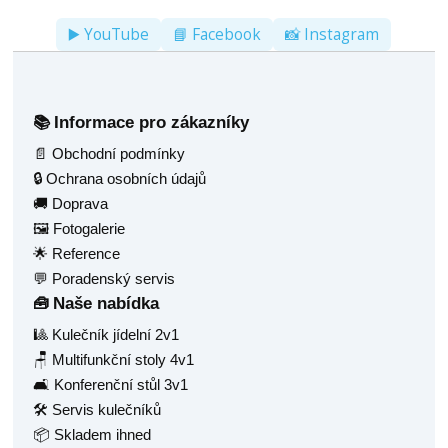
▶️ YouTube
📘 Facebook
📸 Instagram
Informace pro zákazníky
📚
📄 Obchodní podmínky
🔒 Ochrana osobních údajů
🚚 Doprava
🖼️ Fotogalerie
🌟 Reference
💬 Poradenský servis
Naše nabídka
🧰
🎱 Kulečník jídelní 2v1
🪑 Multifunkční stoly 4v1
🛋️ Konferenční stůl 3v1
🛠️ Servis kulečníků
📦 Skladem ihned