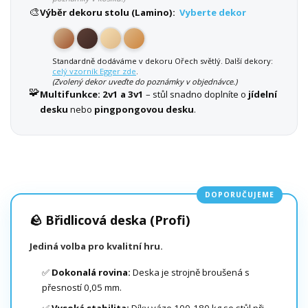
🎨
Výběr dekoru stolu (Lamino):
Vyberte dekor
Standardně dodáváme v dekoru Ořech světlý. Další dekory:
celý vzorník Egger zde
.
(Zvolený dekor uveďte do poznámky v objednávce.)
🧩
Multifunkce:
2v1 a 3v1
– stůl snadno doplníte o
jídelní
desku
nebo
pingpongovou desku
.
DOPORUČUJEME
🪨 Břidlicová deska (Profi)
Jediná volba pro kvalitní hru.
✅
Dokonalá rovina:
Deska je strojně broušená s
přesností 0,05 mm.
✅
Vysoká stabilita:
Díky váze 100-180 kg se stůl při