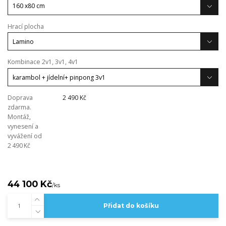
Hrací plocha
Kombinace 2v1, 3v1, 4v1
Doprava
2 490 Kč
zdarma.
Montáž,
vynesení a
vyvážení od
2 490 Kč
44 100 Kč
/
ks
Přidat do košíku