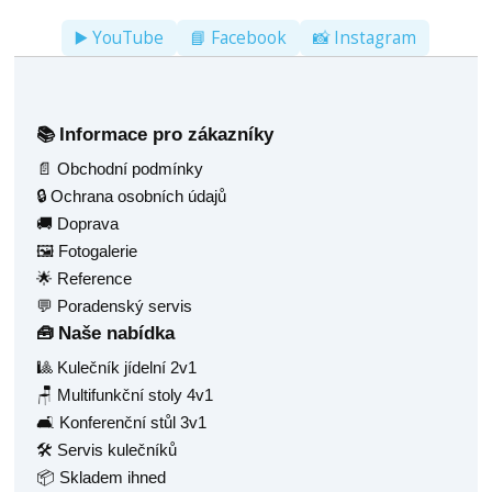
▶️ YouTube
📘 Facebook
📸 Instagram
Informace pro zákazníky
📚
📄 Obchodní podmínky
🔒 Ochrana osobních údajů
🚚 Doprava
🖼️ Fotogalerie
🌟 Reference
💬 Poradenský servis
Naše nabídka
🧰
🎱 Kulečník jídelní 2v1
🪑 Multifunkční stoly 4v1
🛋️ Konferenční stůl 3v1
🛠️ Servis kulečníků
📦 Skladem ihned