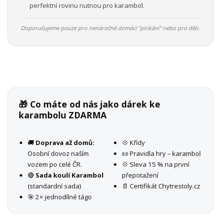
perfektní rovinu nutnou pro karambol.
Doporučujeme pouze pro nenáročné domácí "pinkání" nebo pro děti.
🎁 Co máte od nás jako dárek ke
karambolu ZDARMA
🚚
Doprava až domů:
💠 Křídy
Osobní dovoz naším
📜 Pravidla hry – karambol
vozem po celé ČR.
💠 Sleva 15 % na první
🔴
Sada koulí Karambol
přepotažení
(standardní sada)
📄 Certifikát Chytrestoly.cz
🎯 2× jednodílné tágo