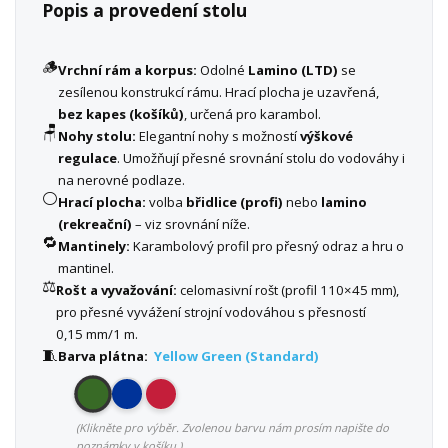
Popis a provedení stolu
🪵
Vrchní rám a korpus:
Odolné
Lamino (LTD)
se
zesílenou konstrukcí rámu. Hrací plocha je uzavřená,
bez kapes (košíků)
, určená pro karambol.
🪑
Nohy stolu:
Elegantní nohy s možností
výškové
regulace
. Umožňují přesné srovnání stolu do vodováhy i
na nerovné podlaze.
⚪
Hrací plocha:
volba
břidlice (profi)
nebo
lamino
(rekreační)
– viz srovnání níže.
🔁
Mantinely:
Karambolový profil pro přesný odraz a hru o
mantinel.
⚖️
Rošt a vyvažování:
celomasivní rošt (profil 110×45 mm),
pro přesné vyvážení strojní vodováhou s přesností
0,15 mm/1 m.
🧵
Barva plátna:
Yellow Green (Standard)
(Klikněte pro výběr. Zvolenou barvu nám prosím napište do
poznámky v košíku.)