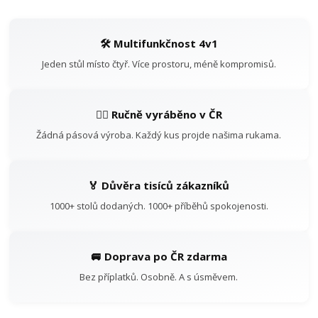
🛠️ Multifunkčnost 4v1
Jeden stůl místo čtyř. Více prostoru, méně kompromisů.
👷‍♂️ Ručně vyráběno v ČR
Žádná pásová výroba. Každý kus projde našima rukama.
🏅 Důvěra tisíců zákazníků
1000+ stolů dodaných. 1000+ příběhů spokojenosti.
🚐 Doprava po ČR zdarma
Bez příplatků. Osobně. A s úsměvem.