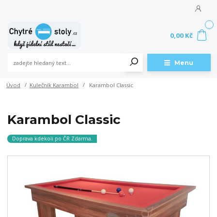
0
0,00 Kč
Menu
Úvod
Kulečník Karambol
Karambol Classic
Karambol Classic
Doprava kdekoli po ČR Zdarma.