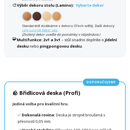
🎨
Výběr dekoru stolu (Lamino):
Vyberte dekor
Standardně dodáváme v dekoru Ořech světlý. Další dekory:
celý vzorník Egger zde
.
(Zvolený dekor uveďte do poznámky v objednávce.)
🧩
Multifunkce:
2v1 a 3v1
– stůl snadno doplníte o
jídelní
desku
nebo
pingpongovou desku
.
DOPORUČUJEME
🪨 Břidlicová deska (Profi)
Jediná volba pro kvalitní hru.
✅
Dokonalá rovina:
Deska je strojně broušená s
přesností 0,05 mm.
✅
Vysoká stabilita:
Díky váze 100-180 kg se stůl při