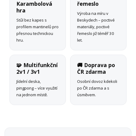
Karambolová
řemeslo
hra
Výroba na míru v
Stůl bez kapes s
Beskydech – poctivé
profilem mantinelů pro
materiály, poctivé
přesnou technickou
řemeslo již téměř 30
hru.
let.
🧩 Multifunkční
🚚 Doprava po
2v1 / 3v1
ČR zdarma
Jídelní deska,
Osobní dovoz kdekoli
pingpong – více využití
po ČR zdarma a s
na jednom místě.
úsměvem.