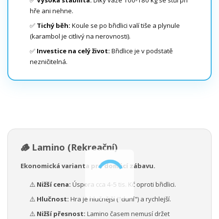
hře ani nehne.
✅
Tichý běh:
Koule se po břidlici valí tiše a plynule
(karambol je citlivý na nerovnosti).
✅
Investice na celý život:
Břidlice je v podstatě
nezničitelná.
🪵 Lamino (Rekreační)
Ekonomická varianta pro domácí zábavu.
⚠️
Nižší cena:
Úspora cca 4-5 tis. Kč oproti břidlici.
⚠️
Hlučnost:
Hra je hlučnější ("duní") a rychlejší.
⚠️
Nižší přesnost:
Lamino časem nemusí držet