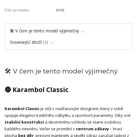
Číslo produktu:
2102
🛠️ V čem je tento model výjimečný
Související zboží
3
🛠️ V čem je tento model výjimečný
🔴 Karambol Classic
Karambol Classic
je stůl s nadčasovým designem, který v sobě
spojuje eleganci tradičního nábytku a sportovní parametry. Díky své
stabilní konstrukci
a decentnímu vzhledu se stane ozdobou
každého interiéru. Večer se promění v
centrum zábavy
– hrací
plocha
bez děr
, precizní mantinely a skvělý odraz zaručují radost z