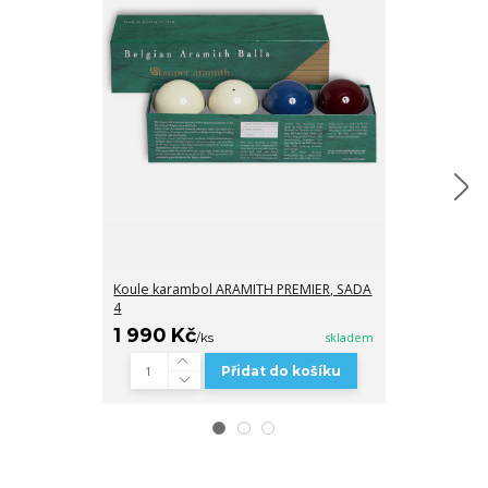
Koule karambol ARAMITH PREMIER, SADA
Krycí deska 7ft
4
1 990 Kč
5 800 Kč
/
ks
skladem
/
Přidat do košíku