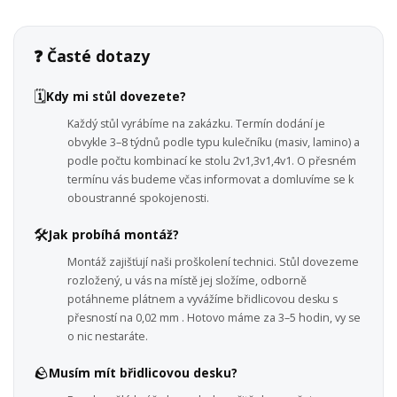
❓ Časté dotazy
🗓️
Kdy mi stůl dovezete?
Každý stůl vyrábíme na zakázku. Termín dodání je
obvykle 3–8 týdnů podle typu kulečníku (masiv, lamino) a
podle počtu kombinací ke stolu 2v1,3v1,4v1. O přesném
termínu vás budeme včas informovat a domluvíme se k
oboustranné spokojenosti.
🛠️
Jak probíhá montáž?
Montáž zajišťují naši proškolení technici. Stůl dovezeme
rozložený, u vás na místě jej složíme, odborně
potáhneme plátnem a vyvážíme břidlicovou desku s
přesností na 0,02 mm . Hotovo máme za 3–5 hodin, vy se
o nic nestaráte.
🪨
Musím mít břidlicovou desku?