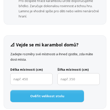
Pro dospělé hráče karambolu určitě doporučujeme
břidlici. Zaručuje dokonalou rovinnost a tichou hru.
Lamino je vhodné spíše pro děti nebo velmi nenáročné
hraní.
📐 Vejde se mi karambol domů?
Zadejte rozměry své místnosti a ihned zjistíte, zda máte
dost místa.
Délka místnosti (cm)
Šířka místnosti (cm)
Ověřit velikost stolu