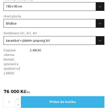
Hrací plocha
Kombinace 2v1, 3v1, 4v1
Doprava
2 490 Kč
zdarma.
Montáž,
vynesení a
vyvážení od
2 490 Kč
76 000 Kč
/
ks
Přidat do košíku