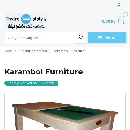
0
0,00 Kč
Menu
Úvod
Kulečník Karambol
Karambol Furniture
Karambol Furniture
Doprava kdekoli po ČR Zdarma.