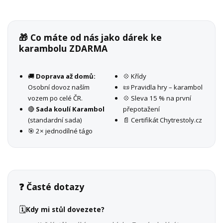
🎁 Co máte od nás jako dárek ke
karambolu ZDARMA
🚚
Doprava až domů:
💠 Křídy
Osobní dovoz naším
📜 Pravidla hry – karambol
vozem po celé ČR.
💠 Sleva 15 % na první
🔴
Sada koulí Karambol
přepotažení
(standardní sada)
📄 Certifikát Chytrestoly.cz
🎯 2× jednodílné tágo
❓ Časté dotazy
🗓️
Kdy mi stůl dovezete?