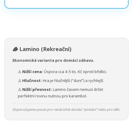
🪵 Lamino (Rekreační)
Ekonomická varianta pro domácí zábavu.
⚠️
Nižší cena:
Úspora cca 4-5 tis. Kč oproti břidlici.
⚠️
Hlučnost:
Hra je hlučnější ("duní") a rychlejší.
⚠️
Nižší přesnost:
Lamino časem nemusí držet
perfektní rovinu nutnou pro karambol.
Doporučujeme pouze pro nenáročné domácí "pinkání" nebo pro děti.