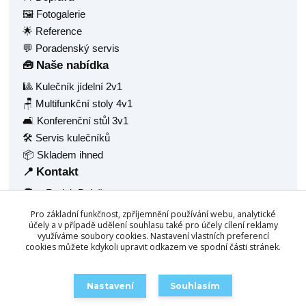
🖼️ Fotogalerie
🌟 Reference
💬 Poradenský servis
Naše nabídka
🧰
🎱 Kulečník jídelní 2v1
🪑 Multifunkční stoly 4v1
🛋️ Konferenční stůl 3v1
🛠️ Servis kulečníků
📦 Skladem ihned
Kontakt
📍
🧑‍💼 Radek Balaš
🏠 Hlavní 1377
Pro základní funkčnost, zpříjemnění používání webu, analytické
🏙️ Frýdlant nad Ostravicí, 73911
účely a v případě udělení souhlasu také pro účely cílení reklamy
využíváme soubory cookies. Nastavení vlastních preferencí
🆔 IČ: 68940688
cookies můžete kdykoli upravit odkazem ve spodní části stránek.
☎️
+420 777 158 532
📧
info@chytrestoly.cz
Nastavení
Souhlasím