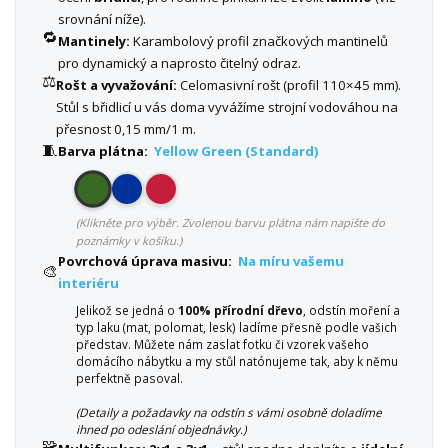
srovnání níže).
🔁
Mantinely:
Karambolový profil značkových mantinelů
pro dynamický a naprosto čitelný odraz.
⚖️
Rošt a vyvažování:
Celomasivní rošt (profil 110×45 mm).
Stůl s břidlicí u vás doma vyvážíme strojní vodováhou na
přesnost 0,15 mm/1 m.
🧵
Barva plátna:
Yellow Green (Standard)
(Klikněte pro výběr. Zvolenou barvu plátna nám napište do
poznámky v košíku.)
Povrchová úprava masivu:
Na míru vašemu
🎨
interiéru
Jelikož se jedná o
100% přírodní dřevo
, odstín moření a
typ laku (mat, polomat, lesk) ladíme přesně podle vašich
představ. Můžete nám zaslat fotku či vzorek vašeho
domácího nábytku a my stůl natónujeme tak, aby k němu
perfektně pasoval.
(Detaily a požadavky na odstín s vámi osobně doladíme
ihned po odeslání objednávky.)
🧩