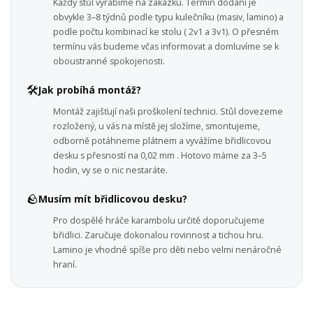
Každý stůl vyrábíme na zakázku. Termín dodání je
obvykle 3–8 týdnů podle typu kulečníku (masiv, lamino) a
podle počtu kombinací ke stolu ( 2v1 a 3v1). O přesném
termínu vás budeme včas informovat a domluvíme se k
oboustranné spokojenosti.
🛠️
Jak probíhá montáž?
Montáž zajišťují naši proškolení technici. Stůl dovezeme
rozložený, u vás na místě jej složíme, smontujeme,
odborně potáhneme plátnem a vyvážíme břidlicovou
desku s přesností na 0,02 mm . Hotovo máme za 3–5
hodin, vy se o nic nestaráte.
🪨
Musím mít břidlicovou desku?
Pro dospělé hráče karambolu určitě doporučujeme
břidlici. Zaručuje dokonalou rovinnost a tichou hru.
Lamino je vhodné spíše pro děti nebo velmi nenáročné
hraní.