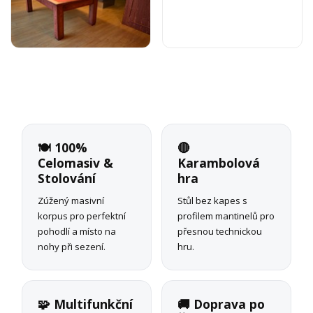
🍽️ 100%
🔴
Celomasiv &
Karambolová
Stolování
hra
Zúžený masivní
Stůl bez kapes s
korpus pro perfektní
profilem mantinelů pro
pohodlí a místo na
přesnou technickou
nohy při sezení.
hru.
🧩 Multifunkční
🚚 Doprava po