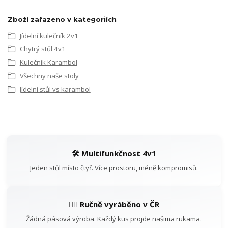
Zboží zařazeno v kategoriích
Jídelní kulečník 2v1
Chytrý stůl 4v1
Kulečník Karambol
Všechny naše stoly
Jídelní stůl vs karambol
🛠️ Multifunkčnost 4v1
Jeden stůl místo čtyř. Více prostoru, méně kompromisů.
👷‍♂️ Ručně vyráběno v ČR
Žádná pásová výroba. Každý kus projde našima rukama.