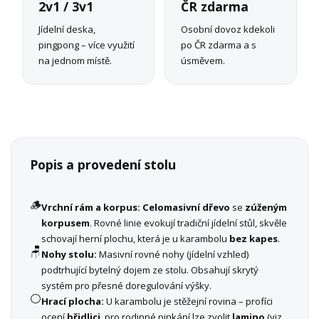
2v1 / 3v1
ČR zdarma
Jídelní deska,
Osobní dovoz kdekoli
pingpong – více využití
po ČR zdarma a s
na jednom místě.
úsměvem.
Popis a provedení stolu
🪵
Vrchní rám a korpus:
Celomasivní dřevo
se
zúženým
korpusem
. Rovné linie evokují tradiční jídelní stůl, skvěle
schovají herní plochu, která je u karambolu
bez kapes
.
🪑
Nohy stolu:
Masivní rovné nohy (jídelní vzhled)
podtrhující bytelný dojem ze stolu. Obsahují skrytý
systém pro přesné doregulování výšky.
⚪
Hrací plocha:
U karambolu je stěžejní rovina – profíci
ocení
břidlici
, pro rodinné pinkání lze zvolit
lamino
(viz