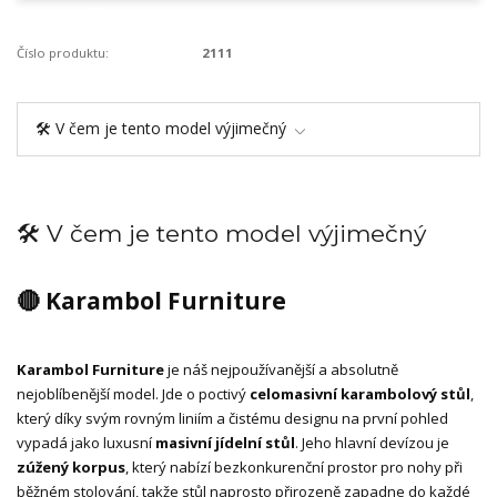
Číslo produktu:
2111
🛠️ V čem je tento model výjimečný
🛠️ V čem je tento model výjimečný
🔴 Karambol Furniture
Karambol Furniture
je náš nejpoužívanější a absolutně
nejoblíbenější model. Jde o poctivý
celomasivní karambolový stůl
,
který díky svým rovným liniím a čistému designu na první pohled
vypadá jako luxusní
masivní jídelní stůl
. Jeho hlavní devízou je
zúžený korpus
, který nabízí bezkonkurenční prostor pro nohy při
běžném stolování, takže stůl naprosto přirozeně zapadne do každé