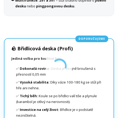
Multifunkce:
2v1 a 3v1
– stůl snadno doplníte o
jídelní
desku
nebo
pingpongovou desku
.
DOPORUČUJEME
🪨 Břidlicová deska (Profi)
Jediná volba pro kvalitní hru.
✅
Dokonalá rovina:
Deska je strojně broušená s
přesností 0,05 mm.
✅
Vysoká stabilita:
Díky váze 100-180 kg se stůl při
hře ani nehne.
✅
Tichý běh:
Koule se po břidlici valí tiše a plynule
(karambol je citlivý na nerovnosti).
✅
Investice na celý život:
Břidlice je v podstatě
nezničitelná.