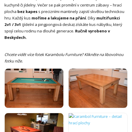
kuchyně či jídelny. Večer se pak promění v centrum zábavy – hrací
plocha
bez kapes
s precizními mantinely zajistí skvělou technickou
hru. Každý kus
moříme a lakujeme na přání
. Díky
multifunkci
2v1 / 3v1
(jídelní a pingpongová deska) získáte kus nábytku, který
spojí celou rodinu na dlouhé generace.
Ručně vyrobeno v
Beskydech.
Chcete vidět více fotek Karambolu Furniture? Klikněte na libovolnou
fotku níže.