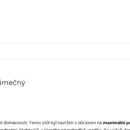
ýjimečný
ní domácnosti. Tento stůl byl navržen s důrazem na
maximální p
ohodnotný jídelní stůl, u kterého se pohodlně usadíte. Po večeři de