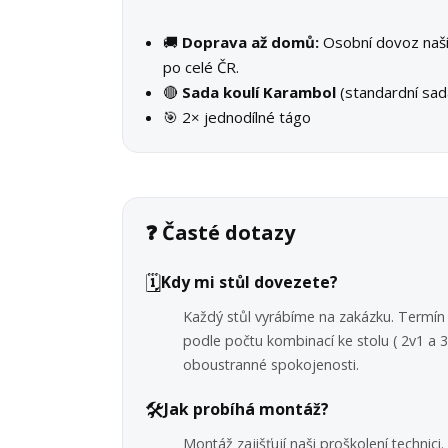
🚚
Doprava až domů:
Osobní dovoz na
po celé ČR.
🔴
Sada koulí Karambol
(standardní sad
🎯 2× jednodílné tágo
❓ Časté dotazy
🗓️
Kdy mi stůl dovezete?
Každý stůl vyrábíme na zakázku. Termín 
podle počtu kombinací ke stolu ( 2v1 a
oboustranné spokojenosti.
🛠️
Jak probíhá montáž?
Montáž zajišťují naši proškolení technic