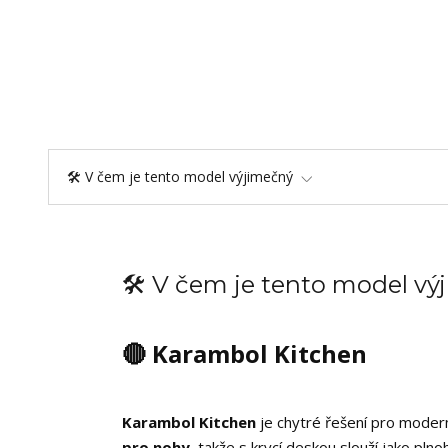
🛠️ V čem je tento model výjimečný
🛠️ V čem je tento model v
🔴 Karambol Kitchen
Karambol Kitchen
je chytré řešení pro moder
pro nohy
, takže s krycí deskou slouží jako pln