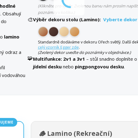
hodlné
(Klikněte pro výběr. Zvolenou barvu nám prosím napišt
poznámky v košíku.)
. Obsahují
🎨
Výběr dekoru stolu (Lamino):
Vyberte dekor
 do
bo
lamino
Standardně dodáváme v dekoru Ořech světlý. Další dek
celý vzorník Egger zde
.
ný odraz a
(Zvolený dekor uveďte do poznámky v objednávce.)
🧩
Multifunkce:
2v1 a 3v1
– stůl snadno doplníte o
jídelní desku
nebo
pingpongovou desku
.
fil
ní vodováhou
UJEME
🪵 Lamino (Rekreační)