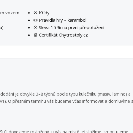
ším vozem
💠 Křídy
📜 Pravidla hry – karambol
a)
💠 Sleva 15 % na první přepotažení
📄 Certifikát Chytrestoly.cz
dodání je obvykle 3–8 týdnů podle typu kulečníku (masiv, lamino) a
 3v1). O přesném termínu vás budeme včas informovat a domluvíme s
i. Stůl dovezeme rozložený, u vás na místě jej složíme, smontujeme,