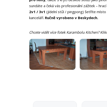
sundáte a čeká vás profesionální zážitek – hrac
2v1 / 3v1
(jídelní stůl / pingpong) šetříte míst
kanceláří.
Ručně vyrobeno v Beskydech.
Chcete vidět více fotek Karambolu Kitchen? Klik