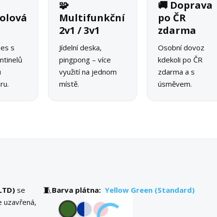
🧩
🚚 Doprava
olová
Multifunkční
po ČR
2v1 / 3v1
zdarma
pes s
Jídelní deska,
Osobní dovoz
ntinelů
pingpong – více
kdekoli po ČR
u
využití na jednom
zdarma a s
ru.
místě.
úsměvem.
🧵
LTD)
se
Barva plátna:
Yellow Green (Standard)
e uzavřená,