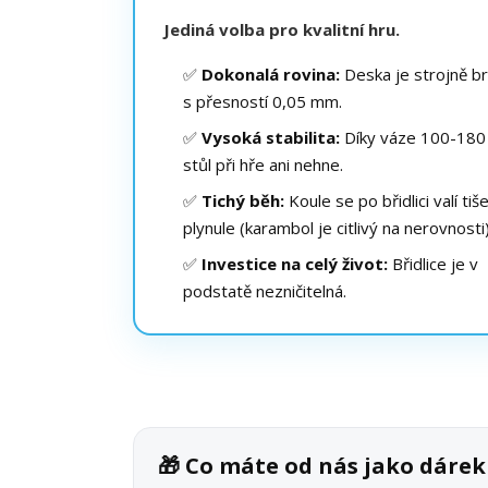
Jediná volba pro kvalitní hru.
✅
Dokonalá rovina:
Deska je strojně b
s přesností 0,05 mm.
✅
Vysoká stabilita:
Díky váze 100-180
stůl při hře ani nehne.
✅
Tichý běh:
Koule se po břidlici valí tiš
plynule (karambol je citlivý na nerovnosti)
✅
Investice na celý život:
Břidlice je v
podstatě nezničitelná.
🎁 Co máte od nás jako dár