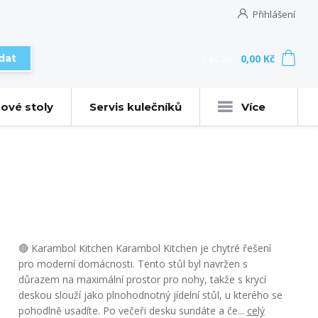
Přihlášení
0
ks
za
0,00 Kč
dat
ové stoly
Servis kulečníků
Více
🔴 Karambol Kitchen Karambol Kitchen je chytré řešení
pro moderní domácnosti. Tento stůl byl navržen s
důrazem na maximální prostor pro nohy, takže s krycí
deskou slouží jako plnohodnotný jídelní stůl, u kterého se
pohodlně usadíte. Po večeři desku sundáte a če...
celý