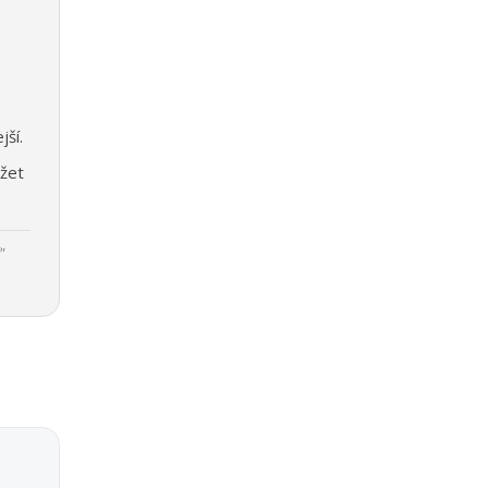
jší.
žet
"