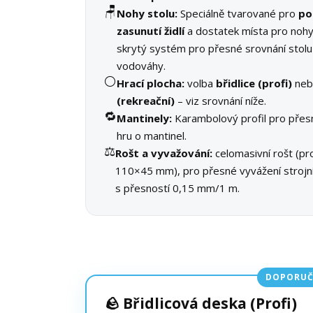
🪑
Nohy stolu:
Speciálně tvarované pro
po
zasunutí židlí
a dostatek místa pro nohy
skrytý systém pro přesné srovnání stolu
vodováhy.
⚪
Hrací plocha:
volba
břidlice (profi)
ne
(rekreační)
– viz srovnání níže.
🔁
Mantinely:
Karambolový profil pro přes
hru o mantinel.
⚖️
Rošt a vyvažování:
celomasivní rošt (pro
110×45 mm), pro přesné vyvážení stroj
s přesností 0,15 mm/1 m.
DOPORUČ
🪨 Břidlicová deska (Profi)