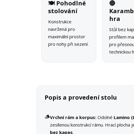
🍽️ Pohodlné
🔴
stolování
Karamb
hra
Konstrukce
navržená pro
Stůl bez ka
maximální prostor
profilem ma
pro nohy při sezení.
pro přesno
technickou h
Popis a provedení stolu
🪵
Vrchní rám a korpus:
Odolné
Lamino (
zesílenou konstrukcí rámu. Hrací plocha j
bez kapes
.