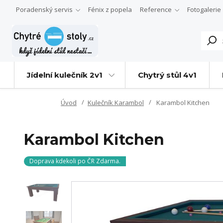
Poradenský servis
Fénix z popela
Reference
Fotogalerie
Jídelní kulečník 2v1
Chytrý stůl 4v1
Úvod
Kulečník Karambol
Karambol Kitchen
Karambol Kitchen
Doprava kdekoli po ČR Zdarma.