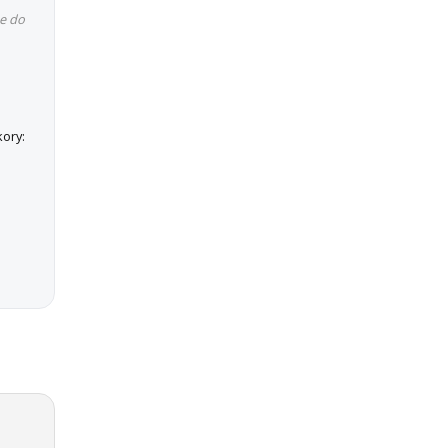
e do
ory: