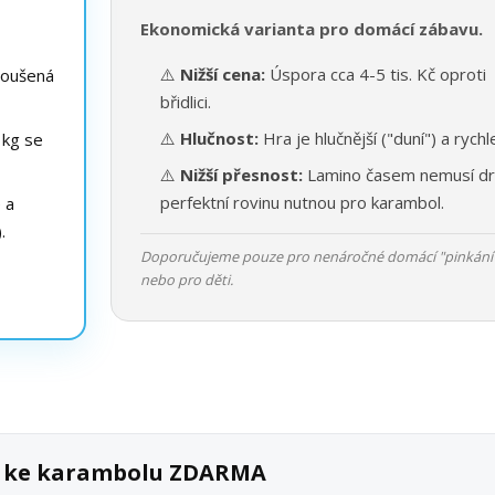
Ekonomická varianta pro domácí zábavu.
⚠️
Nižší cena:
Úspora cca 4-5 tis. Kč oproti
roušená
břidlici.
⚠️
Hlučnost:
Hra je hlučnější ("duní") a rychle
 kg se
⚠️
Nižší přesnost:
Lamino časem nemusí dr
perfektní rovinu nutnou pro karambol.
e a
.
Doporučujeme pouze pro nenáročné domácí "pinkání
nebo pro děti.
ek ke karambolu ZDARMA