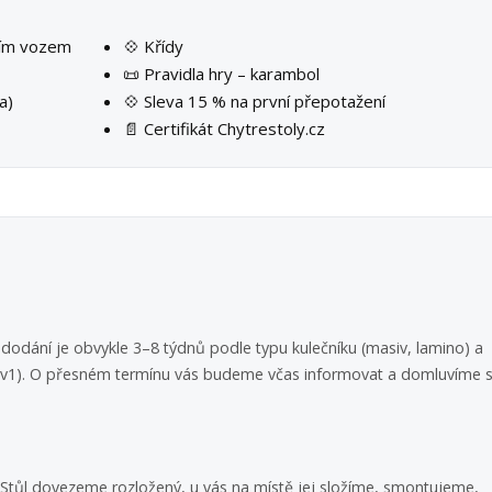
ším vozem
💠 Křídy
📜 Pravidla hry – karambol
a)
💠 Sleva 15 % na první přepotažení
📄 Certifikát Chytrestoly.cz
dodání je obvykle 3–8 týdnů podle typu kulečníku (masiv, lamino) a
 3v1). O přesném termínu vás budeme včas informovat a domluvíme s
i. Stůl dovezeme rozložený, u vás na místě jej složíme, smontujeme,