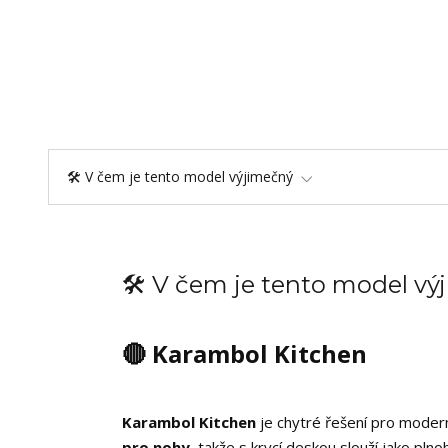
🛠️ V čem je tento model výjimečný
🛠️ V čem je tento model v
🔴 Karambol Kitchen
Karambol Kitchen
je chytré řešení pro moder
pro nohy
, takže s krycí deskou slouží jako pln