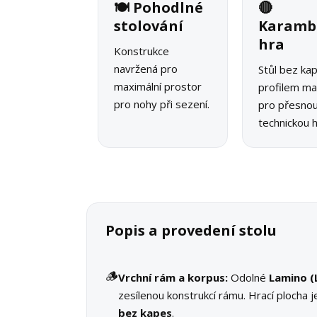
🍽️ Pohodlné
🔴
stolování
Karamb
hra
Konstrukce
navržená pro
Stůl bez ka
maximální prostor
profilem ma
pro nohy při sezení.
pro přesno
technickou h
Popis a provedení stolu
🪵
Vrchní rám a korpus:
Odolné
Lamino (
zesílenou konstrukcí rámu. Hrací plocha j
bez kapes
.