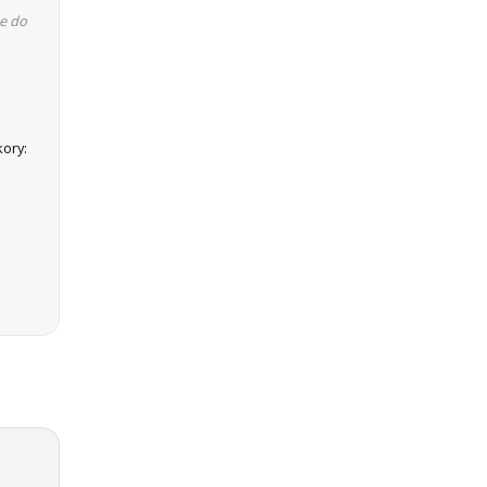
e do
ory: