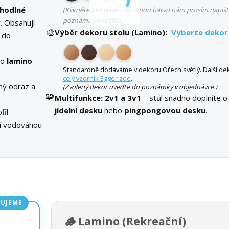
hodlné
(Klikněte pro výběr. Zvolenou barvu nám prosím napišt
poznámky v košíku.)
. Obsahují
🎨
Výběr dekoru stolu (Lamino):
Vyberte dekor
 do
bo
lamino
Standardně dodáváme v dekoru Ořech světlý. Další dek
celý vzorník Egger zde
.
ný odraz a
(Zvolený dekor uveďte do poznámky v objednávce.)
🧩
Multifunkce:
2v1 a 3v1
– stůl snadno doplníte o
jídelní desku
nebo
pingpongovou desku
.
fil
ní vodováhou
UJEME
🪵 Lamino (Rekreační)