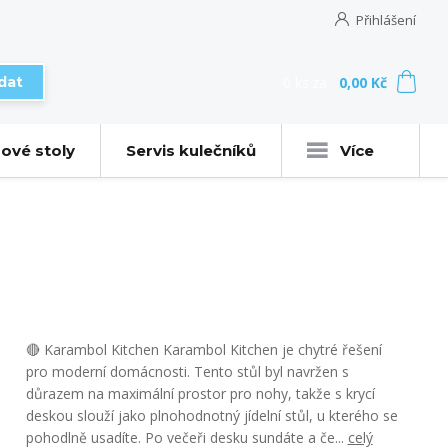
Přihlášení
0
ks
za
0,00 Kč
dat
ové stoly
Servis kulečníků
Více
🔴 Karambol Kitchen Karambol Kitchen je chytré řešení
pro moderní domácnosti. Tento stůl byl navržen s
důrazem na maximální prostor pro nohy, takže s krycí
deskou slouží jako plnohodnotný jídelní stůl, u kterého se
pohodlně usadíte. Po večeři desku sundáte a če...
celý