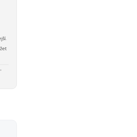
jší.
žet
"