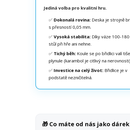
Jediná volba pro kvalitní hru.
✅
Dokonalá rovina:
Deska je strojně b
s přesností 0,05 mm.
✅
Vysoká stabilita:
Díky váze 100-180
stůl při hře ani nehne.
✅
Tichý běh:
Koule se po břidlici valí tiš
plynule (karambol je citlivý na nerovnosti)
✅
Investice na celý život:
Břidlice je v
podstatě nezničitelná.
🎁 Co máte od nás jako dár