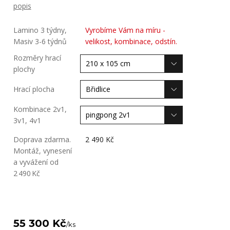
popis
Lamino 3 týdny,
Vyrobíme Vám na míru -
Masiv 3-6 týdnů
velikost, kombinace, odstín.
Rozměry hrací
plochy
Hrací plocha
Kombinace 2v1,
3v1, 4v1
Doprava zdarma.
2 490 Kč
Montáž, vynesení
a vyvážení od
2 490 Kč
55 300 Kč
/
ks