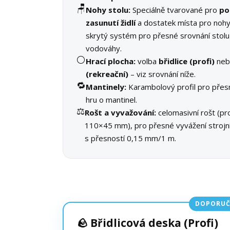
🪑
Nohy stolu:
Speciálně tvarované pro
po
zasunutí židlí
a dostatek místa pro nohy
skrytý systém pro přesné srovnání stolu
vodováhy.
⚪
Hrací plocha:
volba
břidlice (profi)
ne
(rekreační)
– viz srovnání níže.
🔁
Mantinely:
Karambolový profil pro přes
hru o mantinel.
⚖️
Rošt a vyvažování:
celomasivní rošt (pro
110×45 mm), pro přesné vyvážení stroj
s přesností 0,15 mm/1 m.
DOPORUČ
🪨 Břidlicová deska (Profi)