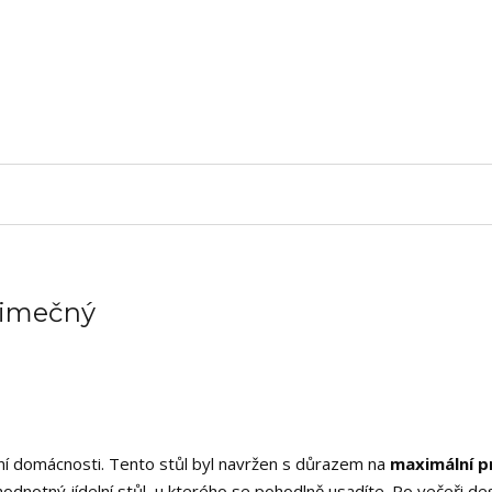
ýjimečný
ní domácnosti. Tento stůl byl navržen s důrazem na
maximální p
ohodnotný jídelní stůl, u kterého se pohodlně usadíte. Po večeři de