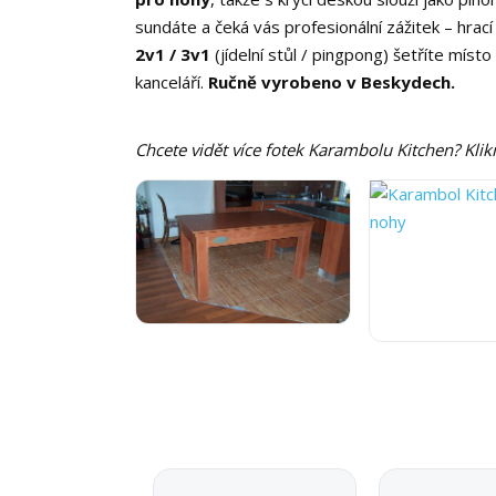
sundáte a čeká vás profesionální zážitek – hrac
2v1 / 3v1
(jídelní stůl / pingpong) šetříte míst
kanceláří.
Ručně vyrobeno v Beskydech.
Chcete vidět více fotek Karambolu Kitchen? Klik