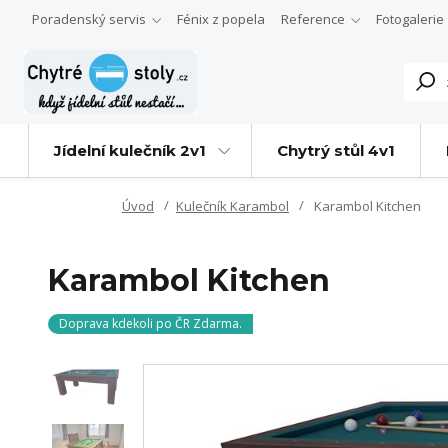
Poradenský servis
Fénix z popela
Reference
Fotogalerie
Jídelní kulečník 2v1
Chytrý stůl 4v1
Úvod
Kulečník Karambol
Karambol Kitchen
Karambol Kitchen
Doprava kdekoli po ČR Zdarma.