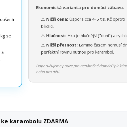
Ekonomická varianta pro domácí zábavu.
⚠️
Nižší cena:
Úspora cca 4-5 tis. Kč oproti
roušená
břidlici.
⚠️
Hlučnost:
Hra je hlučnější ("duní") a rychle
 kg se
⚠️
Nižší přesnost:
Lamino časem nemusí dr
perfektní rovinu nutnou pro karambol.
e a
.
Doporučujeme pouze pro nenáročné domácí "pinkání
nebo pro děti.
ek ke karambolu ZDARMA