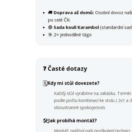
🚚
Doprava až domů:
Osobní dovoz na
po celé ČR.
🔴
Sada koulí Karambol
(standardní sad
🎯 2× jednodílné tágo
❓ Časté dotazy
🗓️
Kdy mi stůl dovezete?
Každý stůl vyrábíme na zakázku. Termín 
podle počtu kombinací ke stolu ( 2v1 a
oboustranné spokojenosti.
🛠️
Jak probíhá montáž?
Montáž zajišťují naši proškolení technic