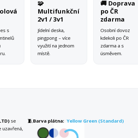
🧩
🚚 Doprava
olová
Multifunkční
po ČR
2v1 / 3v1
zdarma
pes s
Jídelní deska,
Osobní dovoz
ntinelů
pingpong – více
kdekoli po ČR
u
využití na jednom
zdarma a s
ru.
místě.
úsměvem.
🧵
LTD)
se
Barva plátna:
Yellow Green (Standard)
e uzavřená,