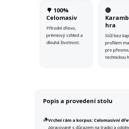
🌳 100%
🔴
Celomasiv
Karamb
hra
Přírodní dřevo,
prémiový vzhled a
Stůl bez ka
dlouhá životnost.
profilem ma
pro přesno
technickou h
Popis a provedení stolu
🪵
Vrchní rám a korpus:
Celomasivní dř
zpracované s důrazem na tradici a odolno