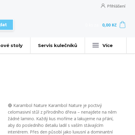
Přihlášení
0
ks
za
0,00 Kč
dat
ové stoly
Servis kulečníků
Více
🔴 Karambol Nature Karambol Nature je poctivý
celomasivní stůl z přírodního dřeva – nenajdete na něm
žádné lamino. Každý kus moříme a lakujeme na přání,
aby do posledního detailu ladil s vaším stávajícím
interiérem. Přes den působí jako luxusní a dominantní