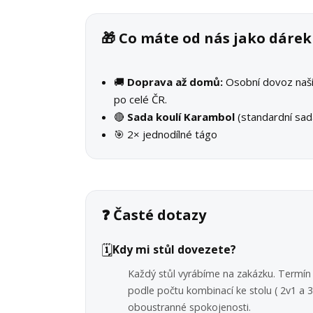
🎁 Co máte od nás jako dár
🚚
Doprava až domů:
Osobní dovoz na
po celé ČR.
🔴
Sada koulí Karambol
(standardní sad
🎯 2× jednodílné tágo
❓ Časté dotazy
🗓️
Kdy mi stůl dovezete?
Každý stůl vyrábíme na zakázku. Termín 
podle počtu kombinací ke stolu ( 2v1 a
oboustranné spokojenosti.