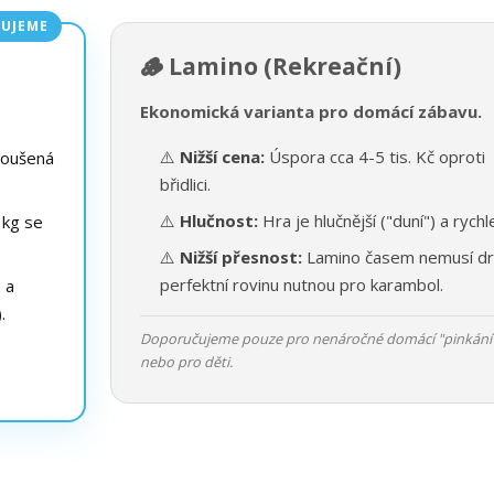
UJEME
🪵 Lamino (Rekreační)
Ekonomická varianta pro domácí zábavu.
⚠️
Nižší cena:
Úspora cca 4-5 tis. Kč oproti
roušená
břidlici.
⚠️
Hlučnost:
Hra je hlučnější ("duní") a rychle
 kg se
⚠️
Nižší přesnost:
Lamino časem nemusí dr
perfektní rovinu nutnou pro karambol.
e a
.
Doporučujeme pouze pro nenáročné domácí "pinkání
nebo pro děti.