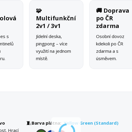
🧩
🚚 Doprava
olová
Multifunkční
po ČR
2v1 / 3v1
zdarma
pes s
Jídelní deska,
Osobní dovoz
ntinelů
pingpong – více
kdekoli po ČR
u
využití na jednom
zdarma a s
ru.
místě.
úsměvem.
🧵
evo
Barva plátna:
Yellow Green (Standard)
st. Hrací