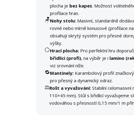
plocha je
bez kapes
. Možnost volitelnéh
profilace hran.
🪑
Nohy stolu:
Masivní, standardně dodáva
rovné nebo mírně konusové (profilace na
obsahují skrytý systém pro přesné dore
výšky.
⚪
Hrací plocha:
Pro perfektní hru doporu
břidlici (profi)
, na výběr je i
lamino (re
viz srovnání níže.
🔁
Mantinely:
Karambolový profil značkový
pro přesný a dynamický odraz.
⚖️
Rošt a vyvažování:
Stabilní celomasivní r
110×45 mm). Stůl s břidlicí vyvažujeme st
vodováhou s přesností 0,15 mm/1 m přím