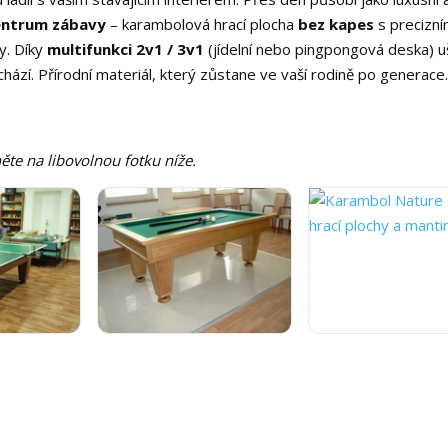
entrum zábavy
– karambolová hrací plocha
bez kapes
s precizní
y. Díky
multifunkci 2v1 / 3v1
(jídelní nebo pingpongová deska) u
chází. Přírodní materiál, který zůstane ve vaší rodině po generace
ěte na libovolnou fotku níže.