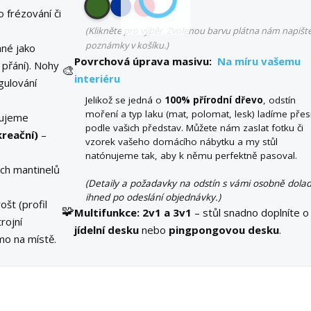
o frézování či
(Klikněte pro výběr. Zvolenou barvu plátna nám napišt
poznámky v košíku.)
né jako
Povrchová úprava masivu:
Na míru vašemu
 přání). Nohy
🎨
interiéru
gulování
Jelikož se jedná o
100% přírodní dřevo
, odstín
moření a typ laku (mat, polomat, lesk) ladíme pře
čujeme
podle vašich představ. Můžete nám zaslat fotku či
kreační)
–
vzorek vašeho domácího nábytku a my stůl
natónujeme tak, aby k němu perfektně pasoval.
ch mantinelů
(Detaily a požadavky na odstín s vámi osobně dola
ihned po odeslání objednávky.)
ošt (profil
🧩
Multifunkce:
2v1 a 3v1
– stůl snadno doplníte o
rojní
jídelní desku
nebo
pingpongovou desku
.
o na místě.