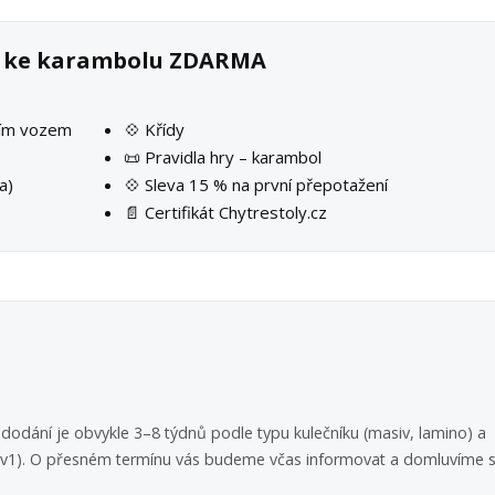
ek ke karambolu ZDARMA
ším vozem
💠 Křídy
📜 Pravidla hry – karambol
a)
💠 Sleva 15 % na první přepotažení
📄 Certifikát Chytrestoly.cz
dodání je obvykle 3–8 týdnů podle typu kulečníku (masiv, lamino) a
 3v1). O přesném termínu vás budeme včas informovat a domluvíme s