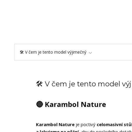
🛠️ V čem je tento model výjimečný
🛠️ V čem je tento model v
🔴 Karambol Nature
Karambol Nature
je poctivý
celomasivní stů
a lakujeme na přání
, aby do posledního detailu