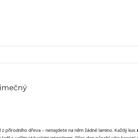
ýjimečný
l
z přírodního dřeva – nenajdete na něm žádné lamino. Každý kus
 ladil s vaším stávajícím interiérem. Přes den působí jako luxusní 