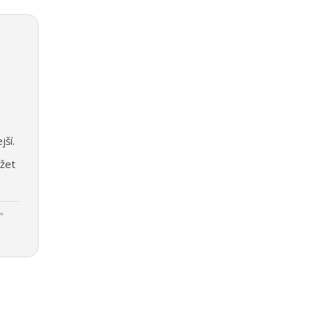
jší.
žet
"