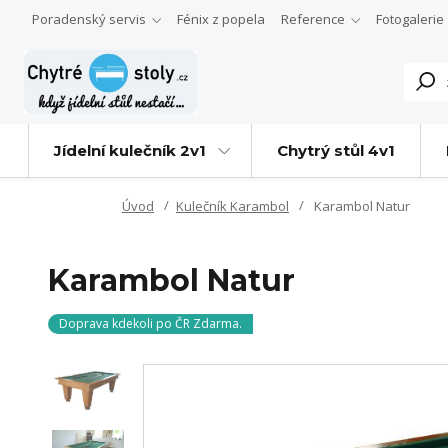
Poradenský servis
Fénix z popela
Reference
Fotogalerie
Jídelní kulečník 2v1
Chytrý stůl 4v1
Úvod
Kulečník Karambol
Karambol Natur
Karambol Natur
Doprava kdekoli po ČR Zdarma.