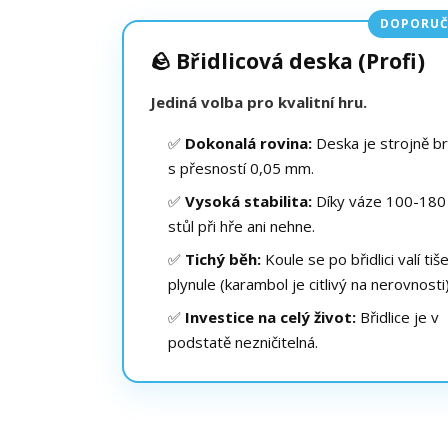
DOPORUČ
🪨 Břidlicová deska (Profi)
Jediná volba pro kvalitní hru.
✅
Dokonalá rovina:
Deska je strojně b
s přesností 0,05 mm.
✅
Vysoká stabilita:
Díky váze 100-180
stůl při hře ani nehne.
✅
Tichý běh:
Koule se po břidlici valí tiš
plynule (karambol je citlivý na nerovnosti)
✅
Investice na celý život:
Břidlice je v
podstatě nezničitelná.