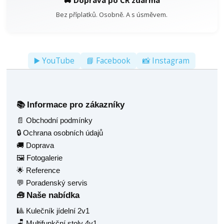
🚐 Doprava po ČR zdarma
Bez příplatků. Osobně. A s úsměvem.
▶️ YouTube
📘 Facebook
📸 Instagram
Informace pro zákazníky
📚
📄 Obchodní podmínky
🔒 Ochrana osobních údajů
🚚 Doprava
🖼️ Fotogalerie
🌟 Reference
💬 Poradenský servis
Naše nabídka
🧰
🎱 Kulečník jídelní 2v1
🪑 Multifunkční stoly 4v1