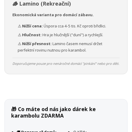
🪵 Lamino (Rekreační)
Ekonomická varianta pro domácí zábavu.
⚠️
Nižší cena:
Úspora cca 4-5 tis. Kč oproti břidlici.
⚠️
Hlučnost:
Hra je hlučnější ("duní") a rychlejší.
⚠️
Nižší přesnost:
Lamino časem nemusí držet
perfektní rovinu nutnou pro karambol.
Doporučujeme pouze pro nenáročné domácí "pinkání" nebo pro děti.
🎁 Co máte od nás jako dárek ke
karambolu ZDARMA
🚚
Doprava až domů:
💠 Křídy