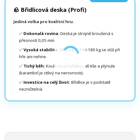
🪨 Břidlicová deska (Profi)
Jediná volba pro kvalitní hru.
✅
Dokonalá rovina:
Deska je strojně broušená s
přesností 0,05 mm.
✅
Vysoká stabilita:
Díky váze 100-180 kg se stůl při
hře ani nehne.
✅
Tichý běh:
Koule se po břidlici valí tiše a plynule
(karambol je citlivý na nerovnosti).
✅
Investice na celý život:
Břidlice je v podstatě
nezničitelná.