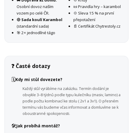
Osobní dovoz naším
📜 Pravidla hry – karambol
vozem po celé ČR.
💠 Sleva 15 % na první
🔴
Sada koulí Karambol
přepotažení
(standardní sada)
📄 Certifikát Chytrestoly.cz
🎯 2× jednodílné tágo
❓ Časté dotazy
🗓️
Kdy mi stůl dovezete?
Každý stůl vyrábíme na zakázku. Termín dodání je
obvykle 3–8 týdnů podle typu kulečníku (masiv, lamino) a
podle počtu kombinací ke stolu ( 2v1 a 3v1). O přesném
termínu vás budeme včas informovat a domluvíme se k
oboustranné spokojenosti.
🛠️
Jak probíhá montáž?