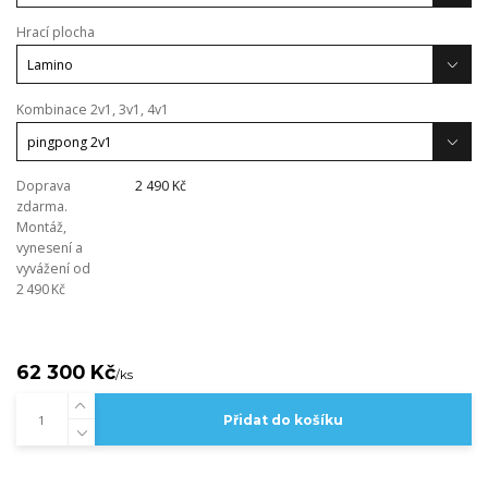
Hrací plocha
Kombinace 2v1, 3v1, 4v1
Doprava
2 490 Kč
zdarma.
Montáž,
vynesení a
vyvážení od
2 490 Kč
62 300 Kč
/
ks
Přidat do košíku