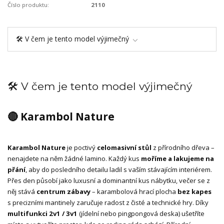
Číslo produktu:
2110
🛠️ V čem je tento model výjimečný
🛠️ V čem je tento model výjimečný
🔴 Karambol Nature
Karambol Nature
je poctivý
celomasivní stůl
z přírodního dřeva –
nenajdete na něm žádné lamino. Každý kus
moříme a lakujeme na
přání
, aby do posledního detailu ladil s vaším stávajícím interiérem.
Přes den působí jako luxusní a dominantní kus nábytku, večer se z
něj stává
centrum zábavy
– karambolová hrací plocha
bez kapes
s precizními mantinely zaručuje radost z čisté a technické hry. Díky
multifunkci 2v1 / 3v1
(jídelní nebo pingpongová deska) ušetříte