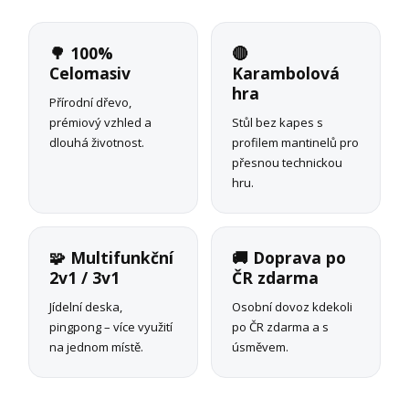
🌳 100%
🔴
Celomasiv
Karambolová
hra
Přírodní dřevo,
prémiový vzhled a
Stůl bez kapes s
dlouhá životnost.
profilem mantinelů pro
přesnou technickou
hru.
🧩 Multifunkční
🚚 Doprava po
2v1 / 3v1
ČR zdarma
Jídelní deska,
Osobní dovoz kdekoli
pingpong – více využití
po ČR zdarma a s
na jednom místě.
úsměvem.