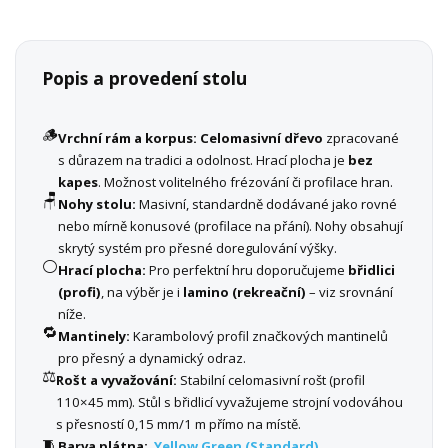
Popis a provedení stolu
🪵
Vrchní rám a korpus:
Celomasivní dřevo
zpracované
s důrazem na tradici a odolnost. Hrací plocha je
bez
kapes
. Možnost volitelného frézování či profilace hran.
🪑
Nohy stolu:
Masivní, standardně dodávané jako rovné
nebo mírně konusové (profilace na přání). Nohy obsahují
skrytý systém pro přesné doregulování výšky.
⚪
Hrací plocha:
Pro perfektní hru doporučujeme
břidlici
(profi)
, na výběr je i
lamino (rekreační)
– viz srovnání
níže.
🔁
Mantinely:
Karambolový profil značkových mantinelů
pro přesný a dynamický odraz.
⚖️
Rošt a vyvažování:
Stabilní celomasivní rošt (profil
110×45 mm). Stůl s břidlicí vyvažujeme strojní vodováhou
s přesností 0,15 mm/1 m přímo na místě.
🧵
Barva plátna:
Yellow Green (Standard)