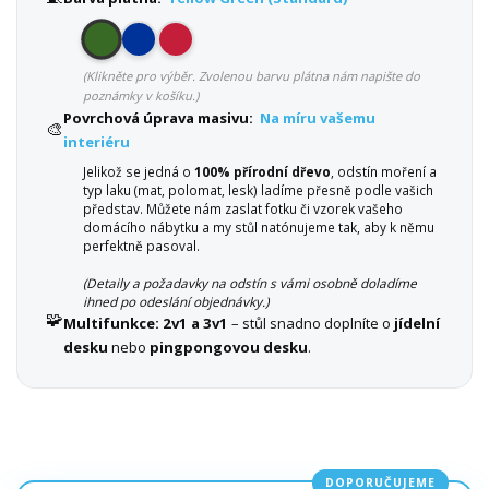
(Klikněte pro výběr. Zvolenou barvu plátna nám napište do
poznámky v košíku.)
Povrchová úprava masivu:
Na míru vašemu
🎨
interiéru
Jelikož se jedná o
100% přírodní dřevo
, odstín moření a
typ laku (mat, polomat, lesk) ladíme přesně podle vašich
představ. Můžete nám zaslat fotku či vzorek vašeho
domácího nábytku a my stůl natónujeme tak, aby k němu
perfektně pasoval.
(Detaily a požadavky na odstín s vámi osobně doladíme
ihned po odeslání objednávky.)
🧩
Multifunkce:
2v1 a 3v1
– stůl snadno doplníte o
jídelní
desku
nebo
pingpongovou desku
.
DOPORUČUJEME