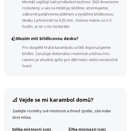
Montáž zajišťují naši proškolení technici. Stůl dovezeme
rozložený, u vás na místě jej složíme, smontujeme,
odborně potáhneme plátnem a vyvážíme břidlicovou
desku s přesností na 0,02 mm . Hotovo máme za 3–5
hodin, vy se o nic nestaráte.
🪨
Musím mít břidlicovou desku?
Pro dospělé hráče karambolu určitě doporučujeme
břidlici. Zaručuje dokonalou rovinnost a tichou hru.
Lamino je vhodné spíše pro děti nebo velmi nenáročné
hraní.
📐 Vejde se mi karambol domů?
Zadejte rozměry své místnosti a ihned zjistíte, zda máte
dost místa.
Délka místnosti (cm)
Šířka místnosti (cm)