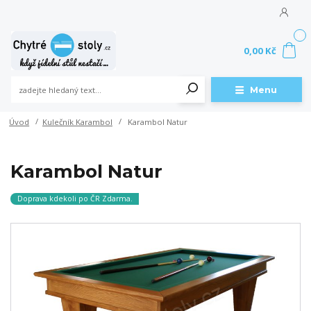
0
0,00 Kč
Menu
Úvod
Kulečník Karambol
Karambol Natur
Karambol Natur
Doprava kdekoli po ČR Zdarma.