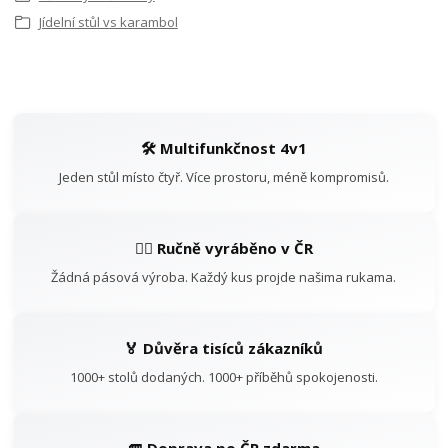
Jídelní stůl vs karambol
🛠️ Multifunkčnost 4v1
Jeden stůl místo čtyř. Více prostoru, méně kompromisů.
👷‍♂️ Ručně vyráběno v ČR
Žádná pásová výroba. Každý kus projde našima rukama.
🏅 Důvěra tisíců zákazníků
1000+ stolů dodaných. 1000+ příběhů spokojenosti.