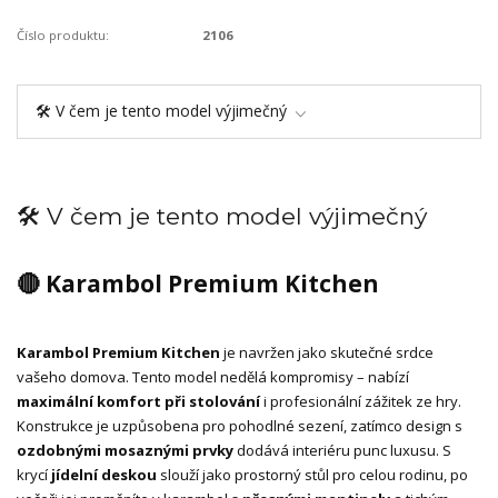
Číslo produktu:
2106
🛠️ V čem je tento model výjimečný
🛠️ V čem je tento model výjimečný
🔴 Karambol Premium Kitchen
Karambol Premium Kitchen
je navržen jako skutečné srdce
vašeho domova. Tento model nedělá kompromisy – nabízí
maximální komfort při stolování
i profesionální zážitek ze hry.
Konstrukce je uzpůsobena pro pohodlné sezení, zatímco design s
ozdobnými mosaznými prvky
dodává interiéru punc luxusu. S
krycí
jídelní deskou
slouží jako prostorný stůl pro celou rodinu, po