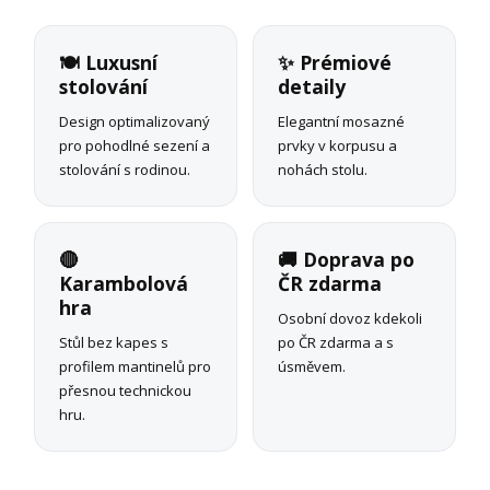
🍽️ Luxusní
✨ Prémiové
stolování
detaily
Design optimalizovaný
Elegantní mosazné
pro pohodlné sezení a
prvky v korpusu a
stolování s rodinou.
nohách stolu.
🔴
🚚 Doprava po
Karambolová
ČR zdarma
hra
Osobní dovoz kdekoli
Stůl bez kapes s
po ČR zdarma a s
profilem mantinelů pro
úsměvem.
přesnou technickou
hru.