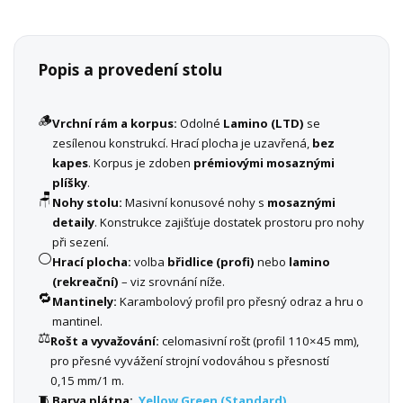
Popis a provedení stolu
🪵
Vrchní rám a korpus:
Odolné
Lamino (LTD)
se
zesílenou konstrukcí. Hrací plocha je uzavřená,
bez
kapes
. Korpus je zdoben
prémiovými mosaznými
plíšky
.
🪑
Nohy stolu:
Masivní konusové nohy s
mosaznými
detaily
. Konstrukce zajišťuje dostatek prostoru pro nohy
při sezení.
⚪
Hrací plocha:
volba
břidlice (profi)
nebo
lamino
(rekreační)
– viz srovnání níže.
🔁
Mantinely:
Karambolový profil pro přesný odraz a hru o
mantinel.
⚖️
Rošt a vyvažování:
celomasivní rošt (profil 110×45 mm),
pro přesné vyvážení strojní vodováhou s přesností
0,15 mm/1 m.
🧵
Barva plátna:
Yellow Green (Standard)