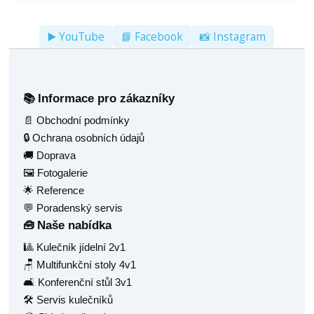
▶️ YouTube
📘 Facebook
📸 Instagram
Informace pro zákazníky
📚
📄 Obchodní podmínky
🔒 Ochrana osobních údajů
🚚 Doprava
🖼️ Fotogalerie
🌟 Reference
💬 Poradenský servis
Naše nabídka
🧰
🎱 Kulečník jídelní 2v1
🪑 Multifunkční stoly 4v1
🛋️ Konferenční stůl 3v1
🛠️ Servis kulečníků