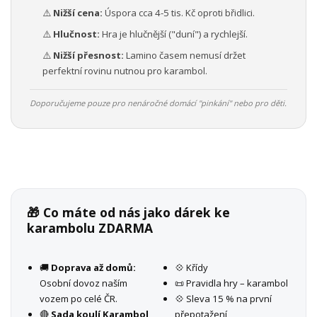
⚠️
Nižší cena:
Úspora cca 4-5 tis. Kč oproti břidlici.
⚠️
Hlučnost:
Hra je hlučnější ("duní") a rychlejší.
⚠️
Nižší přesnost:
Lamino časem nemusí držet
perfektní rovinu nutnou pro karambol.
Doporučujeme pouze pro nenáročné domácí "pinkání" nebo pro děti.
🎁 Co máte od nás jako dárek ke
karambolu ZDARMA
🚚
Doprava až domů:
💠 Křídy
Osobní dovoz naším
📜 Pravidla hry – karambol
vozem po celé ČR.
💠 Sleva 15 % na první
🔴
Sada koulí Karambol
přepotažení