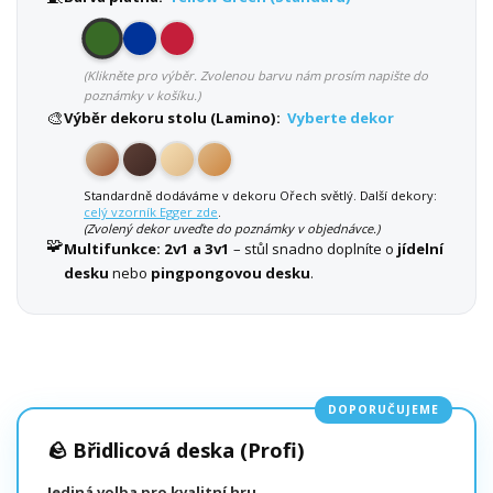
(Klikněte pro výběr. Zvolenou barvu nám prosím napište do
poznámky v košíku.)
🎨
Výběr dekoru stolu (Lamino):
Vyberte dekor
Standardně dodáváme v dekoru Ořech světlý. Další dekory:
celý vzorník Egger zde
.
(Zvolený dekor uveďte do poznámky v objednávce.)
🧩
Multifunkce:
2v1 a 3v1
– stůl snadno doplníte o
jídelní
desku
nebo
pingpongovou desku
.
DOPORUČUJEME
🪨 Břidlicová deska (Profi)
Jediná volba pro kvalitní hru.