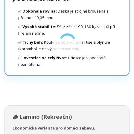
✅
Dokonalá rovina:
Deska je strojně broušená s
přesností 0,05 mm.
✅
Vysoká stabilita:
Díky váze 100-180 kg se stůl při
hře ani nehne.
✅
Tichý běh:
Koule se po břidlici valí tiše a plynule
(karambol je citlivý na nerovnosti).
✅
Investice na celý život:
Břidlice je v podstatě
nezničitelná.
🪵 Lamino (Rekreační)
Ekonomická varianta pro domácí zábavu.