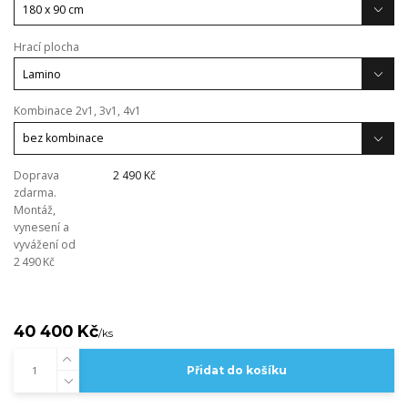
Hrací plocha
Kombinace 2v1, 3v1, 4v1
Doprava
2 490 Kč
zdarma.
Montáž,
vynesení a
vyvážení od
2 490 Kč
40 400 Kč
/
ks
Přidat do košíku