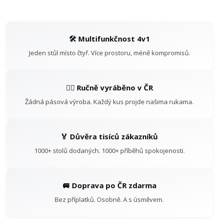
🛠️ Multifunkčnost 4v1
Jeden stůl místo čtyř. Více prostoru, méně kompromisů.
👷‍♂️ Ručně vyráběno v ČR
Žádná pásová výroba. Každý kus projde našima rukama.
🏅 Důvěra tisíců zákazníků
1000+ stolů dodaných. 1000+ příběhů spokojenosti.
🚐 Doprava po ČR zdarma
Bez příplatků. Osobně. A s úsměvem.