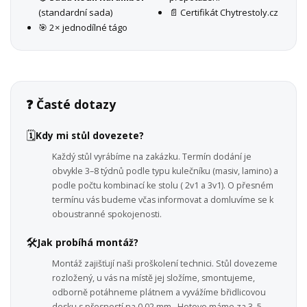
(standardní sada)
📄 Certifikát Chytrestoly.cz
🎯 2× jednodílné tágo
❓ Časté dotazy
🗓️
Kdy mi stůl dovezete?
Každý stůl vyrábíme na zakázku. Termín dodání je
obvykle 3–8 týdnů podle typu kulečníku (masiv, lamino) a
podle počtu kombinací ke stolu ( 2v1 a 3v1). O přesném
termínu vás budeme včas informovat a domluvíme se k
oboustranné spokojenosti.
🛠️
Jak probíhá montáž?
Montáž zajišťují naši proškolení technici. Stůl dovezeme
rozložený, u vás na místě jej složíme, smontujeme,
odborně potáhneme plátnem a vyvážíme břidlicovou
desku s přesností na 0,02 mm . Hotovo máme za 3–5