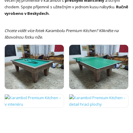
večeři jej proměníte v karambol s
přesnými mantinely
a tichým
chodem. Spojte příjemné s užitečným v jednom kusu nábytku.
Ručně
vyrobeno v Beskydech.
Chcete vidět více fotek Karambolu Premium Kitchen? Klikněte na
libovolnou fotku níže.