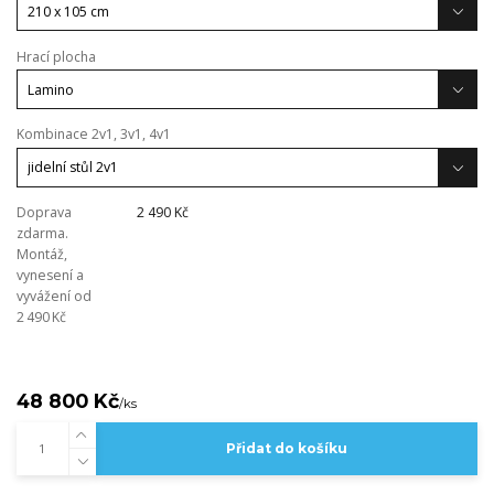
Hrací plocha
Kombinace 2v1, 3v1, 4v1
Doprava
2 490 Kč
zdarma.
Montáž,
vynesení a
vyvážení od
2 490 Kč
48 800 Kč
/
ks
Přidat do košíku