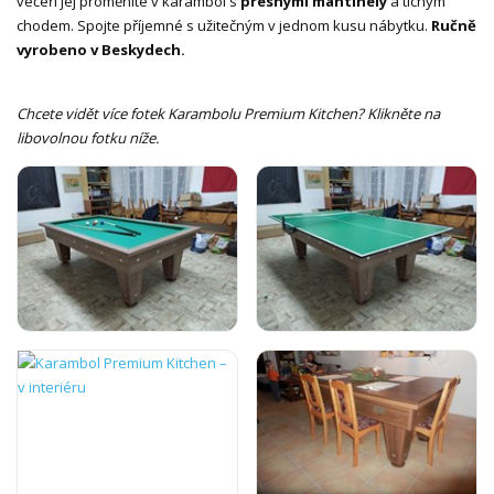
večeři jej proměníte v karambol s
přesnými mantinely
a tichým
chodem. Spojte příjemné s užitečným v jednom kusu nábytku.
Ručně
vyrobeno v Beskydech.
Chcete vidět více fotek Karambolu Premium Kitchen? Klikněte na
libovolnou fotku níže.