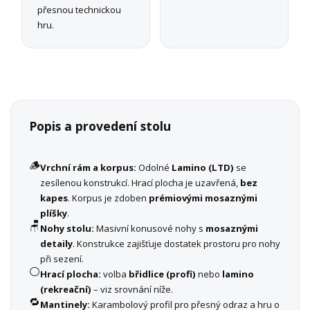
přesnou technickou
hru.
Popis a provedení stolu
🪵
Vrchní rám a korpus:
Odolné
Lamino (LTD)
se
zesílenou konstrukcí. Hrací plocha je uzavřená,
bez
kapes
. Korpus je zdoben
prémiovými mosaznými
plíšky
.
🪑
Nohy stolu:
Masivní konusové nohy s
mosaznými
detaily
. Konstrukce zajišťuje dostatek prostoru pro nohy
při sezení.
⚪
Hrací plocha:
volba
břidlice (profi)
nebo
lamino
(rekreační)
– viz srovnání níže.
🔁
Mantinely:
Karambolový profil pro přesný odraz a hru o