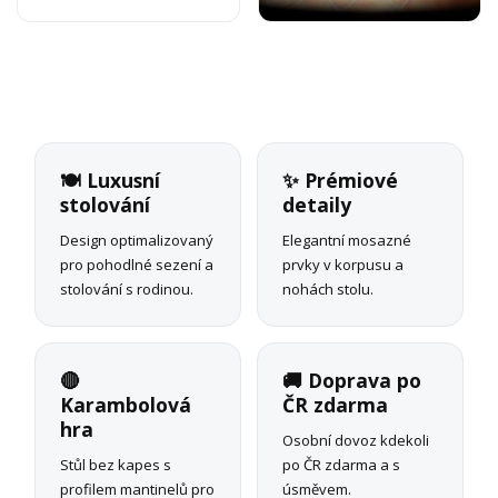
🍽️ Luxusní
✨ Prémiové
stolování
detaily
Design optimalizovaný
Elegantní mosazné
pro pohodlné sezení a
prvky v korpusu a
stolování s rodinou.
nohách stolu.
🔴
🚚 Doprava po
Karambolová
ČR zdarma
hra
Osobní dovoz kdekoli
Stůl bez kapes s
po ČR zdarma a s
profilem mantinelů pro
úsměvem.