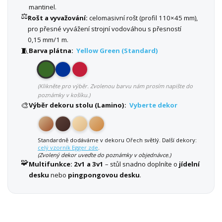
mantinel.
⚖️
Rošt a vyvažování:
celomasivní rošt (profil 110×45 mm),
pro přesné vyvážení strojní vodováhou s přesností
0,15 mm/1 m.
🧵
Barva plátna:
Yellow Green (Standard)
(Klikněte pro výběr. Zvolenou barvu nám prosím napište do
poznámky v košíku.)
🎨
Výběr dekoru stolu (Lamino):
Vyberte dekor
Standardně dodáváme v dekoru Ořech světlý. Další dekory:
celý vzorník Egger zde
.
(Zvolený dekor uveďte do poznámky v objednávce.)
🧩
Multifunkce:
2v1 a 3v1
– stůl snadno doplníte o
jídelní
desku
nebo
pingpongovou desku
.