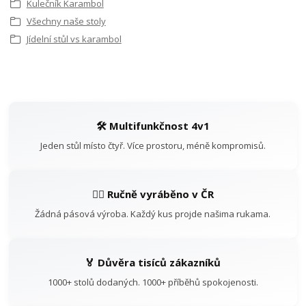
Kulečník Karambol
Všechny naše stoly
Jídelní stůl vs karambol
🛠️ Multifunkčnost 4v1
Jeden stůl místo čtyř. Více prostoru, méně kompromisů.
👷‍♂️ Ručně vyráběno v ČR
Žádná pásová výroba. Každý kus projde našima rukama.
🏅 Důvěra tisíců zákazníků
1000+ stolů dodaných. 1000+ příběhů spokojenosti.