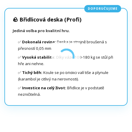
DOPORUČUJEME
🪨 Břidlicová deska (Profi)
Jediná volba pro kvalitní hru.
✅
Dokonalá rovina:
Deska je strojně broušená s
přesností 0,05 mm.
✅
Vysoká stabilita:
Díky váze 100-180 kg se stůl při
hře ani nehne.
✅
Tichý běh:
Koule se po břidlici valí tiše a plynule
(karambol je citlivý na nerovnosti).
✅
Investice na celý život:
Břidlice je v podstatě
nezničitelná.