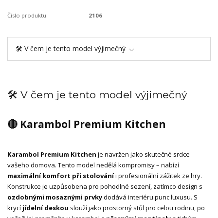
Číslo produktu:
2106
🛠️ V čem je tento model výjimečný
🛠️ V čem je tento model výjimečný
🔴 Karambol Premium Kitchen
Karambol Premium Kitchen
je navržen jako skutečné srdce
vašeho domova. Tento model nedělá kompromisy – nabízí
maximální komfort při stolování
i profesionální zážitek ze hry.
Konstrukce je uzpůsobena pro pohodlné sezení, zatímco design s
ozdobnými mosaznými prvky
dodává interiéru punc luxusu. S
krycí
jídelní deskou
slouží jako prostorný stůl pro celou rodinu, po