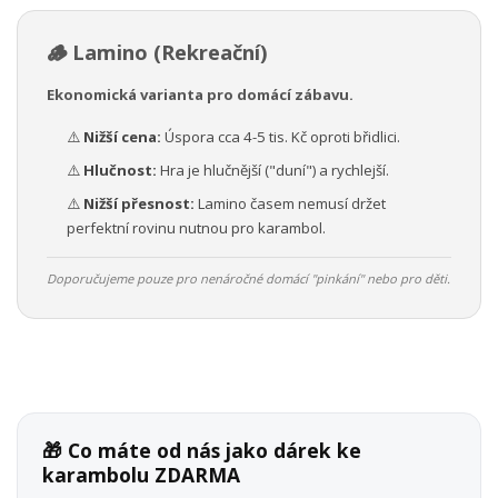
🪵 Lamino (Rekreační)
Ekonomická varianta pro domácí zábavu.
⚠️
Nižší cena:
Úspora cca 4-5 tis. Kč oproti břidlici.
⚠️
Hlučnost:
Hra je hlučnější ("duní") a rychlejší.
⚠️
Nižší přesnost:
Lamino časem nemusí držet
perfektní rovinu nutnou pro karambol.
Doporučujeme pouze pro nenáročné domácí "pinkání" nebo pro děti.
🎁 Co máte od nás jako dárek ke
karambolu ZDARMA