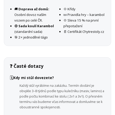
🚚
Doprava až domů:
💠 Křídy
Osobní dovoz naším
📜 Pravidla hry – karambol
vozem po celé ČR.
💠 Sleva 15 % na první
🔴
Sada koulí Karambol
přepotažení
(standardní sada)
📄 Certifikát Chytrestoly.cz
🎯 2× jednodílné tágo
❓ Časté dotazy
🗓️
Kdy mi stůl dovezete?
Každý stůl vyrábíme na zakázku. Termín dodání je
obvykle 3–8 týdnů podle typu kulečníku (masiv, lamino) a
podle počtu kombinací ke stolu ( 2v1 a 3v1). O přesném
termínu vás budeme včas informovat a domluvíme se k
oboustranné spokojenosti.