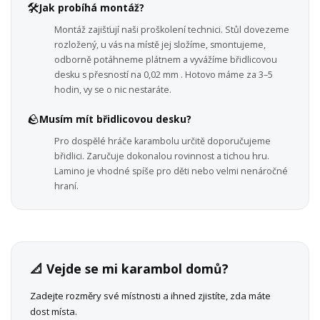
🛠️
Jak probíhá montáž?
Montáž zajišťují naši proškolení technici. Stůl dovezeme
rozložený, u vás na místě jej složíme, smontujeme,
odborně potáhneme plátnem a vyvážíme břidlicovou
desku s přesností na 0,02 mm . Hotovo máme za 3–5
hodin, vy se o nic nestaráte.
🪨
Musím mít břidlicovou desku?
Pro dospělé hráče karambolu určitě doporučujeme
břidlici. Zaručuje dokonalou rovinnost a tichou hru.
Lamino je vhodné spíše pro děti nebo velmi nenáročné
hraní.
📐 Vejde se mi karambol domů?
Zadejte rozměry své místnosti a ihned zjistíte, zda máte
dost místa.