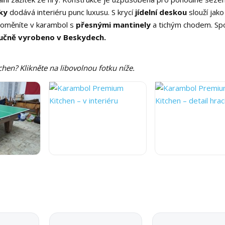
ky
dodává interiéru punc luxusu. S krycí
jídelní deskou
slouží jako
proměníte v karambol s
přesnými mantinely
a tichým chodem. Sp
učně vyrobeno v Beskydech.
hen? Klikněte na libovolnou fotku níže.