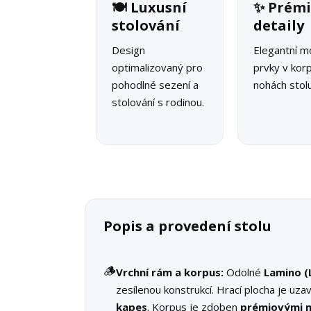
🍽️ Luxusní
✨ Prém
stolování
detaily
Design
Elegantní 
optimalizovaný pro
prvky v kor
pohodlné sezení a
nohách stolu
stolování s rodinou.
Popis a provedení stolu
🪵
Vrchní rám a korpus:
Odolné
Lamino (
zesílenou konstrukcí. Hrací plocha je uza
kapes
. Korpus je zdoben
prémiovými 