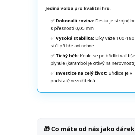
Jediná volba pro kvalitní hru.
✅
Dokonalá rovina:
Deska je strojně b
s přesností 0,05 mm.
✅
Vysoká stabilita:
Díky váze 100-180
stůl při hře ani nehne.
✅
Tichý běh:
Koule se po břidlici valí tiš
plynule (karambol je citlivý na nerovnosti)
✅
Investice na celý život:
Břidlice je v
podstatě nezničitelná.
🎁 Co máte od nás jako dár