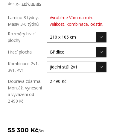
desig...
celý popis
Lamino 3 týdny,
Vyrobíme Vám na míru -
Masiv 3-6 týdnů
velikost, kombinace, odstín.
Rozměry hrací
plochy
Hrací plocha
Kombinace 2v1,
3v1, 4v1
Doprava zdarma.
2 490 Kč
Montáž, vynesení
a vyvážení od
2 490 Kč
55 300 Kč
/
ks