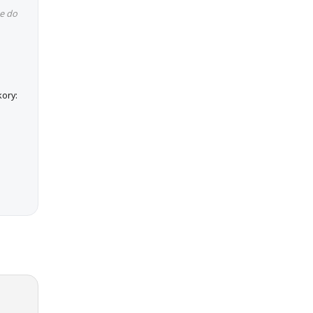
e do
ory: