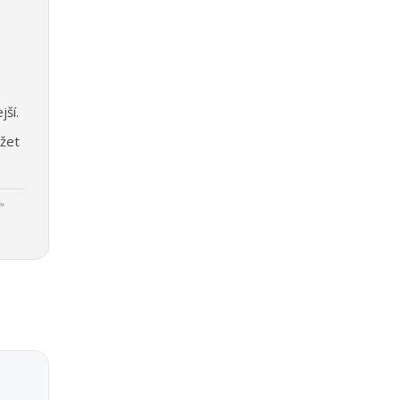
jší.
žet
"