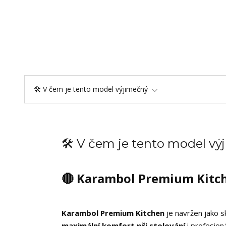
🛠️ V čem je tento model výjimečný
🛠️ V čem je tento model v
🔴 Karambol Premium Kitc
Karambol Premium Kitchen
je navržen jako 
maximální komfort při stolování
i profesion