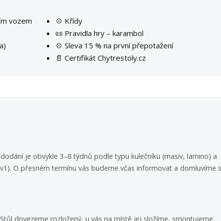
ším vozem
💠 Křídy
📜 Pravidla hry – karambol
a)
💠 Sleva 15 % na první přepotažení
📄 Certifikát Chytrestoly.cz
dodání je obvykle 3–8 týdnů podle typu kulečníku (masiv, lamino) a
 3v1). O přesném termínu vás budeme včas informovat a domluvíme s
i. Stůl dovezeme rozložený, u vás na místě jej složíme, smontujeme,