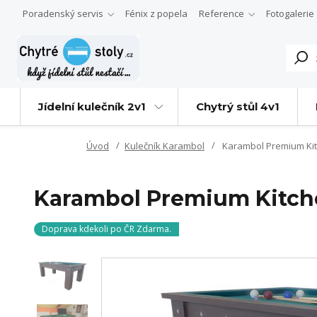
Poradenský servis
Fénix z popela
Reference
Fotogalerie
Jídelní kulečník 2v1
Chytrý stůl 4v1
Úvod
Kulečník Karambol
Karambol Premium Ki
Karambol Premium Kitch
Doprava kdekoli po ČR Zdarma.