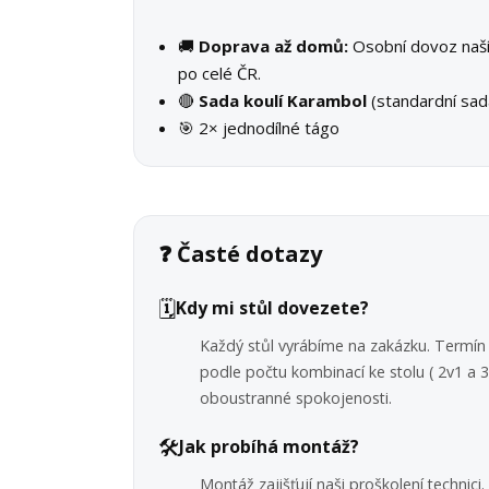
🚚
Doprava až domů:
Osobní dovoz na
po celé ČR.
🔴
Sada koulí Karambol
(standardní sad
🎯 2× jednodílné tágo
❓ Časté dotazy
🗓️
Kdy mi stůl dovezete?
Každý stůl vyrábíme na zakázku. Termín 
podle počtu kombinací ke stolu ( 2v1 a
oboustranné spokojenosti.
🛠️
Jak probíhá montáž?
Montáž zajišťují naši proškolení technic