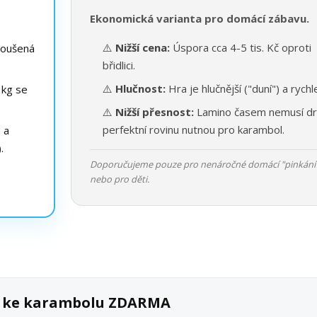
Ekonomická varianta pro domácí zábavu.
⚠️
Nižší cena:
Úspora cca 4-5 tis. Kč oproti
roušená
břidlici.
⚠️
Hlučnost:
Hra je hlučnější ("duní") a rychle
 kg se
⚠️
Nižší přesnost:
Lamino časem nemusí dr
perfektní rovinu nutnou pro karambol.
e a
.
Doporučujeme pouze pro nenáročné domácí "pinkání
nebo pro děti.
ek ke karambolu ZDARMA