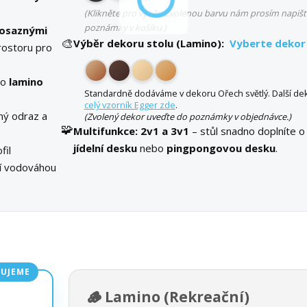
(Klikněte pro výběr. Zvolenou barvu nám prosím napišt
poznámky v košíku.)
osaznými
🎨
Výběr dekoru stolu (Lamino):
Vyberte dekor
rostoru pro
bo
lamino
Standardně dodáváme v dekoru Ořech světlý. Další dek
celý vzorník Egger zde
.
ný odraz a
(Zvolený dekor uveďte do poznámky v objednávce.)
🧩
Multifunkce:
2v1 a 3v1
– stůl snadno doplníte o
jídelní desku
nebo
pingpongovou desku
.
fil
ní vodováhou
UJEME
🪵 Lamino (Rekreační)