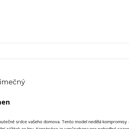
ýjimečný
hen
skutečné srdce vašeho domova. Tento model nedělá kompromisy –
ální zážitek ze hry. Konstrukce je uzpůsobena pro pohodlné sezen