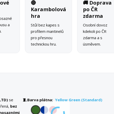
iové
🔴
🚚 Doprava
Karambolová
po ČR
hra
zdarma
mosazné
pusu a
Stůl bez kapes s
Osobní dovoz
.
profilem mantinelů
kdekoli po ČR
pro přesnou
zdarma a s
technickou hru.
úsměvem.
🧵
LTD)
se
Barva plátna:
Yellow Green (Standard)
vřená,
bez
mosaznými