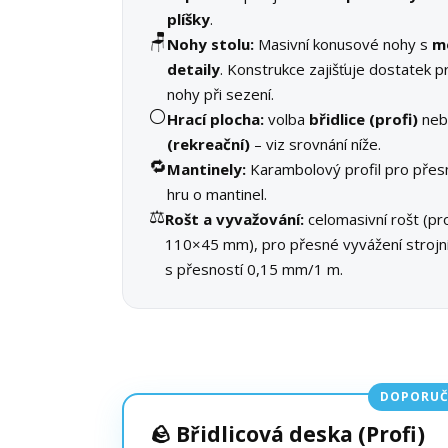
plíšky
.
🪑
Nohy stolu:
Masivní konusové nohy s
m
detaily
. Konstrukce zajišťuje dostatek p
nohy při sezení.
⚪
Hrací plocha:
volba
břidlice (profi)
ne
(rekreační)
– viz srovnání níže.
🔁
Mantinely:
Karambolový profil pro přes
hru o mantinel.
⚖️
Rošt a vyvažování:
celomasivní rošt (pro
110×45 mm), pro přesné vyvážení stroj
s přesností 0,15 mm/1 m.
DOPORUČ
🪨 Břidlicová deska (Profi)