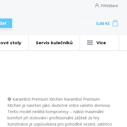
Přihlášení
0
ks
za
0,00 Kč
dat
ové stoly
Servis kulečníků
Více
🔴 Karambol Premium Kitchen Karambol Premium
Kitchen je navržen jako skutečné srdce vašeho domova.
Tento model nedělá kompromisy – nabízí maximální
komfort při stolování i profesionální zážitek ze hry.
Konstrukce je uzpůsobena pro pohodlné sezení, zatímco