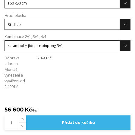
Hrací plocha
Kombinace 2v1, 3v1, 4v1
Doprava
2 490 Kč
zdarma.
Montáž,
vynesení a
vyvážení od
2 490 Kč
56 600 Kč
/
ks
Přidat do košíku