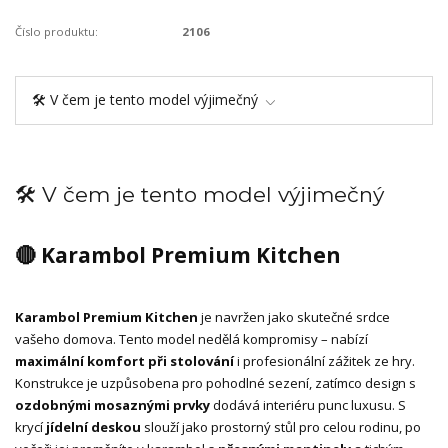
Číslo produktu:
2106
🛠️ V čem je tento model výjimečný
🛠️ V čem je tento model výjimečný
🔴 Karambol Premium Kitchen
Karambol Premium Kitchen
je navržen jako skutečné srdce
vašeho domova. Tento model nedělá kompromisy – nabízí
maximální komfort při stolování
i profesionální zážitek ze hry.
Konstrukce je uzpůsobena pro pohodlné sezení, zatímco design s
ozdobnými mosaznými prvky
dodává interiéru punc luxusu. S
krycí
jídelní deskou
slouží jako prostorný stůl pro celou rodinu, po