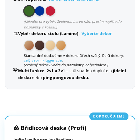
(Klikněte pro výběr. Zvolenou barvu nám prosím napište do
poznámky v košíku.)
🎨
Výběr dekoru stolu (Lamino):
Vyberte dekor
Standardně dodáváme v dekoru Ořech světlý. Další dekory:
celý vzorník Egger zde
.
(Zvolený dekor uveďte do poznámky v objednávce.)
🧩
Multifunkce:
2v1 a 3v1
– stůl snadno doplníte o
jídelní
desku
nebo
pingpongovou desku
.
DOPORUČUJEME
🪨 Břidlicová deska (Profi)
Jediná volba pro kvalitní hru.