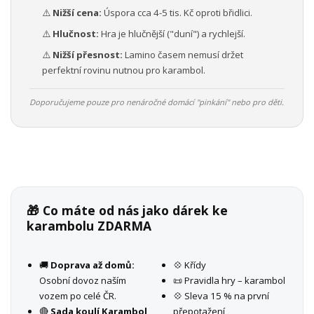
⚠️
Nižší cena:
Úspora cca 4-5 tis. Kč oproti břidlici.
⚠️
Hlučnost:
Hra je hlučnější ("duní") a rychlejší.
⚠️
Nižší přesnost:
Lamino časem nemusí držet
perfektní rovinu nutnou pro karambol.
Doporučujeme pouze pro nenáročné domácí "pinkání" nebo pro děti.
🎁 Co máte od nás jako dárek ke
karambolu ZDARMA
🚚
Doprava až domů:
💠 Křídy
Osobní dovoz naším
📜 Pravidla hry – karambol
vozem po celé ČR.
💠 Sleva 15 % na první
🔴
Sada koulí Karambol
přepotažení