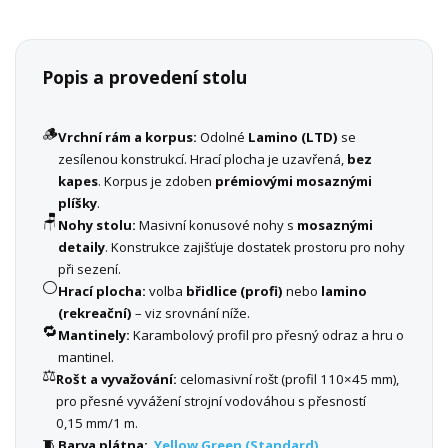
Popis a provedení stolu
🪵
Vrchní rám a korpus:
Odolné
Lamino (LTD)
se
zesílenou konstrukcí. Hrací plocha je uzavřená,
bez
kapes
. Korpus je zdoben
prémiovými mosaznými
plíšky
.
🪑
Nohy stolu:
Masivní konusové nohy s
mosaznými
detaily
. Konstrukce zajišťuje dostatek prostoru pro nohy
při sezení.
⚪
Hrací plocha:
volba
břidlice (profi)
nebo
lamino
(rekreační)
– viz srovnání níže.
🔁
Mantinely:
Karambolový profil pro přesný odraz a hru o
mantinel.
⚖️
Rošt a vyvažování:
celomasivní rošt (profil 110×45 mm),
pro přesné vyvážení strojní vodováhou s přesností
0,15 mm/1 m.
🧵
Barva plátna:
Yellow Green (Standard)