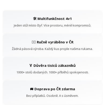
🛠️ Multifunkčnost 4v1
Jeden stůl místo čtyř. Více prostoru, méně kompromisů.
👷‍♂️ Ručně vyráběno v ČR
Žádná pásová výroba. Každý kus projde našima rukama.
🏅 Důvěra tisíců zákazníků
1000+ stolů dodaných. 1000+ příběhů spokojenosti.
🚐 Doprava po ČR zdarma
Bez příplatků. Osobně. A s úsměvem.