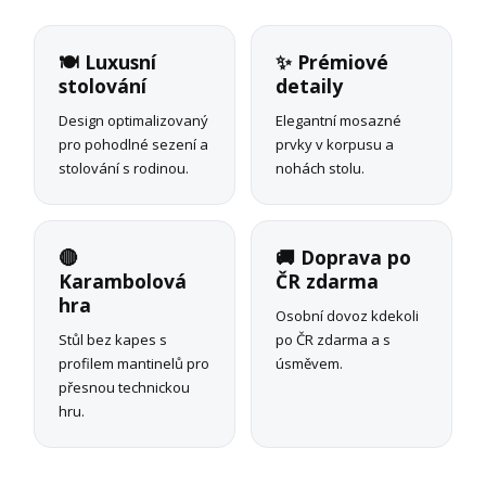
🍽️ Luxusní
✨ Prémiové
stolování
detaily
Design optimalizovaný
Elegantní mosazné
pro pohodlné sezení a
prvky v korpusu a
stolování s rodinou.
nohách stolu.
🔴
🚚 Doprava po
Karambolová
ČR zdarma
hra
Osobní dovoz kdekoli
Stůl bez kapes s
po ČR zdarma a s
profilem mantinelů pro
úsměvem.
přesnou technickou
hru.