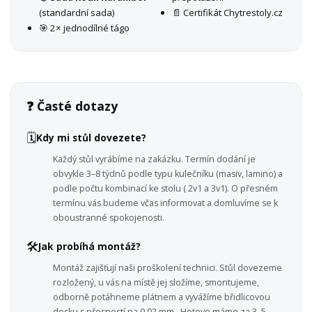
(standardní sada)
📄 Certifikát Chytrestoly.cz
🎯 2× jednodílné tágo
❓ Časté dotazy
🗓️
Kdy mi stůl dovezete?
Každý stůl vyrábíme na zakázku. Termín dodání je
obvykle 3–8 týdnů podle typu kulečníku (masiv, lamino) a
podle počtu kombinací ke stolu ( 2v1 a 3v1). O přesném
termínu vás budeme včas informovat a domluvíme se k
oboustranné spokojenosti.
🛠️
Jak probíhá montáž?
Montáž zajišťují naši proškolení technici. Stůl dovezeme
rozložený, u vás na místě jej složíme, smontujeme,
odborně potáhneme plátnem a vyvážíme břidlicovou
desku s přesností na 0,02 mm . Hotovo máme za 3–5