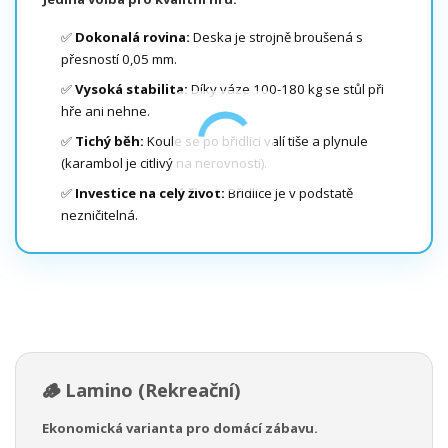
✅
Dokonalá rovina:
Deska je strojně broušená s
přesností 0,05 mm.
✅
Vysoká stabilita:
Díky váze 100-180 kg se stůl při
hře ani nehne.
✅
Tichý běh:
Koule se po břidlici valí tiše a plynule
(karambol je citlivý na nerovnosti).
✅
Investice na celý život:
Břidlice je v podstatě
nezničitelná.
🪵 Lamino (Rekreační)
Ekonomická varianta pro domácí zábavu.