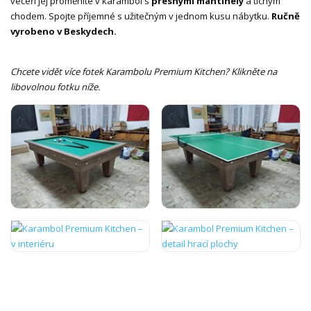
večeři jej proměníte v karambol s
přesnými mantinely
a tichým
chodem. Spojte příjemné s užitečným v jednom kusu nábytku.
Ručně
vyrobeno v Beskydech.
Chcete vidět více fotek Karambolu Premium Kitchen? Klikněte na
libovolnou fotku níže.