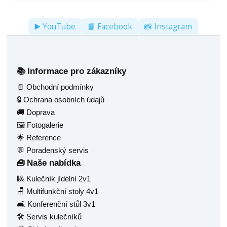
▶️ YouTube
📘 Facebook
📸 Instagram
Informace pro zákazníky
📚
📄 Obchodní podmínky
🔒 Ochrana osobních údajů
🚚 Doprava
🖼️ Fotogalerie
🌟 Reference
💬 Poradenský servis
Naše nabídka
🧰
🎱 Kulečník jídelní 2v1
🪑 Multifunkční stoly 4v1
🛋️ Konferenční stůl 3v1
🛠️ Servis kulečníků