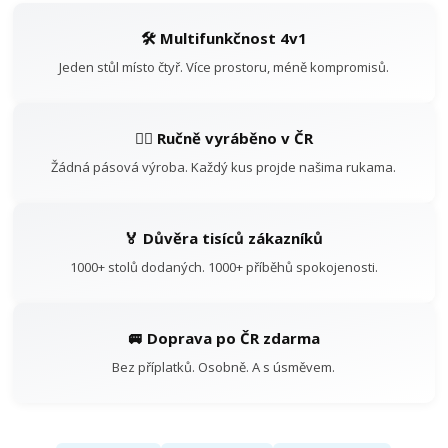
🛠️ Multifunkčnost 4v1
Jeden stůl místo čtyř. Více prostoru, méně kompromisů.
👷‍♂️ Ručně vyráběno v ČR
Žádná pásová výroba. Každý kus projde našima rukama.
🏅 Důvěra tisíců zákazníků
1000+ stolů dodaných. 1000+ příběhů spokojenosti.
🚐 Doprava po ČR zdarma
Bez příplatků. Osobně. A s úsměvem.