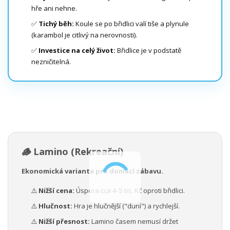
hře ani nehne.
✅
Tichý běh:
Koule se po břidlici valí tiše a plynule
(karambol je citlivý na nerovnosti).
✅
Investice na celý život:
Břidlice je v podstatě
nezničitelná.
🪵 Lamino (Rekreační)
Ekonomická varianta pro domácí zábavu.
⚠️
Nižší cena:
Úspora cca 4-5 tis. Kč oproti břidlici.
⚠️
Hlučnost:
Hra je hlučnější ("duní") a rychlejší.
⚠️
Nižší přesnost:
Lamino časem nemusí držet