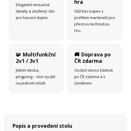
hra
Elegantní mosazné
detaily a zesílený rám
Stůl bez kapes s
pro luxusní dojem.
profilem mantinelů pro
přesnou technickou
hru.
🧩 Multifunkční
🚚 Doprava po
2v1 / 3v1
ČR zdarma
Jídelní deska,
Osobní dovoz kdekoli
pingpong – více využití
po ČR zdarma a s
na jednom místě.
úsměvem.
Popis a provedení stolu