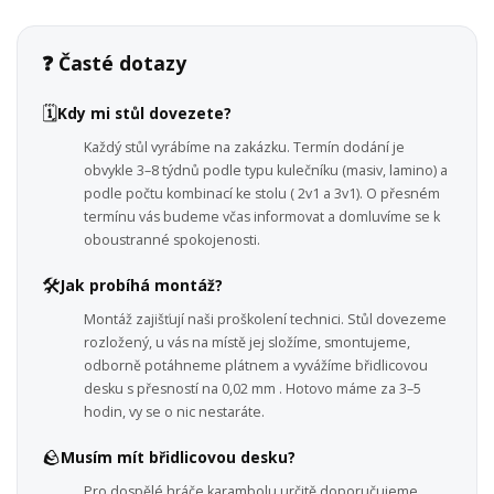
❓ Časté dotazy
🗓️
Kdy mi stůl dovezete?
Každý stůl vyrábíme na zakázku. Termín dodání je
obvykle 3–8 týdnů podle typu kulečníku (masiv, lamino) a
podle počtu kombinací ke stolu ( 2v1 a 3v1). O přesném
termínu vás budeme včas informovat a domluvíme se k
oboustranné spokojenosti.
🛠️
Jak probíhá montáž?
Montáž zajišťují naši proškolení technici. Stůl dovezeme
rozložený, u vás na místě jej složíme, smontujeme,
odborně potáhneme plátnem a vyvážíme břidlicovou
desku s přesností na 0,02 mm . Hotovo máme za 3–5
hodin, vy se o nic nestaráte.
🪨
Musím mít břidlicovou desku?
Pro dospělé hráče karambolu určitě doporučujeme