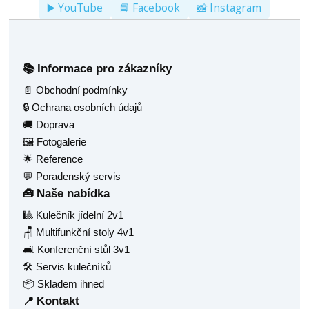
▶️ YouTube
📘 Facebook
📸 Instagram
Informace pro zákazníky
📚
📄 Obchodní podmínky
🔒 Ochrana osobních údajů
🚚 Doprava
🖼️ Fotogalerie
🌟 Reference
💬 Poradenský servis
Naše nabídka
🧰
🎱 Kulečník jídelní 2v1
🪑 Multifunkční stoly 4v1
🛋️ Konferenční stůl 3v1
🛠️ Servis kulečníků
📦 Skladem ihned
Kontakt
📍