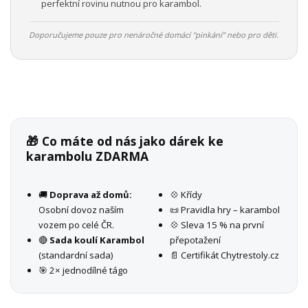
perfektní rovinu nutnou pro karambol.
Doporučujeme pouze pro nenáročné domácí "pinkání" nebo pro děti.
🎁 Co máte od nás jako dárek ke
karambolu ZDARMA
🚚
Doprava až domů:
💠 Křídy
Osobní dovoz naším
📜 Pravidla hry – karambol
vozem po celé ČR.
💠 Sleva 15 % na první
🔴
Sada koulí Karambol
přepotažení
(standardní sada)
📄 Certifikát Chytrestoly.cz
🎯 2× jednodílné tágo