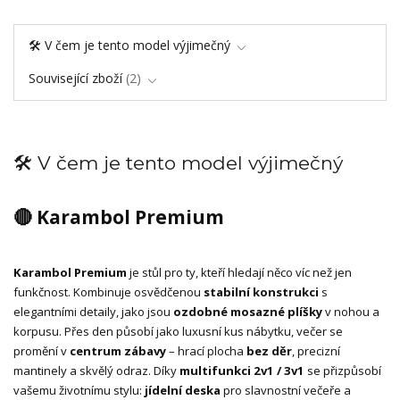
🛠️ V čem je tento model výjimečný
Související zboží
2
🛠️ V čem je tento model výjimečný
🔴 Karambol Premium
Karambol Premium
je stůl pro ty, kteří hledají něco víc než jen
funkčnost. Kombinuje osvědčenou
stabilní konstrukci
s
elegantními detaily, jako jsou
ozdobné mosazné plíšky
v nohou a
korpusu. Přes den působí jako luxusní kus nábytku, večer se
promění v
centrum zábavy
– hrací plocha
bez děr
, precizní
mantinely a skvělý odraz. Díky
multifunkci 2v1 / 3v1
se přizpůsobí
vašemu životnímu stylu:
jídelní deska
pro slavnostní večeře a