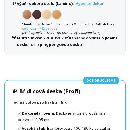
🎨
Výběr dekoru stolu (Lamino):
Vyberte dekor
Standardně dodáváme v dekoru Ořech světlý. Další dekory:
celý vzorník Egger zde
.
(Zvolený dekor uveďte do poznámky v objednávce.)
🧩
Multifunkce:
2v1 a 3v1
– stůl snadno doplníte o
jídelní
desku
nebo
pingpongovou desku
.
DOPORUČUJEME
🪨 Břidlicová deska (Profi)
Jediná volba pro kvalitní hru.
✅
Dokonalá rovina:
Deska je strojně broušená s
přesností 0,05 mm.
✅
Vysoká stabilita:
Díky váze 100-180 kg se stůl při