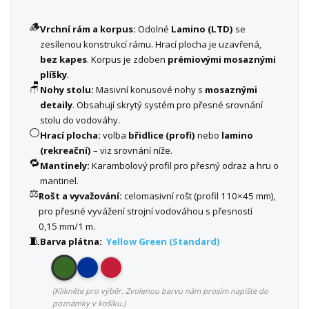
🪵
Vrchní rám a korpus:
Odolné
Lamino (LTD)
se
zesílenou konstrukcí rámu. Hrací plocha je uzavřená,
bez kapes
. Korpus je zdoben
prémiovými mosaznými
plíšky
.
🪑
Nohy stolu:
Masivní konusové nohy s
mosaznými
detaily
. Obsahují skrytý systém pro přesné srovnání
stolu do vodováhy.
⚪
Hrací plocha:
volba
břidlice (profi)
nebo
lamino
(rekreační)
– viz srovnání níže.
🔁
Mantinely:
Karambolový profil pro přesný odraz a hru o
mantinel.
⚖️
Rošt a vyvažování:
celomasivní rošt (profil 110×45 mm),
pro přesné vyvážení strojní vodováhou s přesností
0,15 mm/1 m.
🧵
Barva plátna:
Yellow Green (Standard)
(Klikněte pro výběr. Zvolenou barvu nám prosím napište do
poznámky v košíku.)