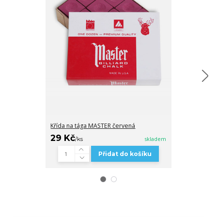
Křída na tága MASTER červená
Koule karamb
29 Kč
1 790 Kč
/
ks
skladem
/
Přidat do košíku