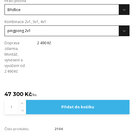
Hrací plocha
Kombinace 2v1, 3v1, 4v1
Doprava
2 490 Kč
zdarma.
Montáž,
vynesení a
vyvážení od
2 490 Kč
47 300 Kč
/
ks
Přidat do košíku
Číslo produktu:
2104