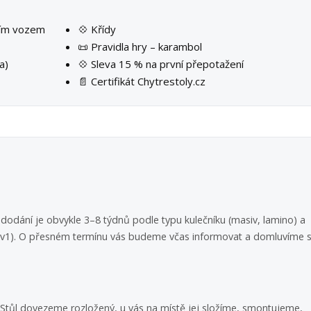
ším vozem
💠 Křídy
📜 Pravidla hry – karambol
a)
💠 Sleva 15 % na první přepotažení
📄 Certifikát Chytrestoly.cz
dodání je obvykle 3–8 týdnů podle typu kulečníku (masiv, lamino) a
 3v1). O přesném termínu vás budeme včas informovat a domluvíme s
i. Stůl dovezeme rozložený, u vás na místě jej složíme, smontujeme,