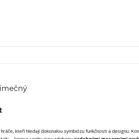
ýjimečný
t
 hráče, kteří hledají dokonalou symbiózu funkčnosti a designu. Ko
taily – korpus i nohy jsou zdobeny
ozdobnými mosaznými prv