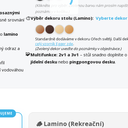
(Klikněte pro výběr. Zvolenou barvu nám prosím napišt
poznámky v košíku.)
osaznými
🎨
Výběr dekoru stolu (Lamino):
Vyberte dekor
sné srovnání
bo
lamino
Standardně dodáváme v dekoru Ořech světlý. Další dek
celý vzorník Egger zde
.
ný odraz a
(Zvolený dekor uveďte do poznámky v objednávce.)
🧩
Multifunkce:
2v1 a 3v1
– stůl snadno doplníte o
jídelní desku
nebo
pingpongovou desku
.
fil
ní vodováhou
UJEME
🪵 Lamino (Rekreační)