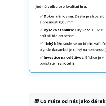
Jediná volba pro kvalitní hru.
✅
Dokonalá rovina:
Deska je strojně b
s přesností 0,05 mm.
✅
Vysoká stabilita:
Díky váze 100-180
stůl při hře ani nehne.
✅
Tichý běh:
Koule se po břidlici valí tiš
plynule (karambol je citlivý na nerovnosti)
✅
Investice na celý život:
Břidlice je v
podstatě nezničitelná.
🎁 Co máte od nás jako dár