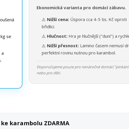
Ekonomická varianta pro domácí zábavu.
⚠️
Nižší cena:
Úspora cca 4-5 tis. Kč oproti
roušená
břidlici.
⚠️
Hlučnost:
Hra je hlučnější ("duní") a rychle
 kg se
⚠️
Nižší přesnost:
Lamino časem nemusí dr
perfektní rovinu nutnou pro karambol.
e a
.
Doporučujeme pouze pro nenáročné domácí "pinkání
nebo pro děti.
ek ke karambolu ZDARMA