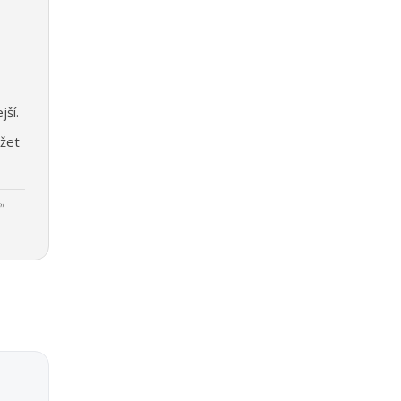
jší.
žet
"