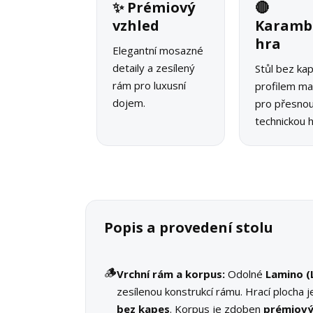
✨ Prémiový
🔴
vzhled
Karamb
hra
Elegantní mosazné
detaily a zesílený
Stůl bez ka
rám pro luxusní
profilem ma
dojem.
pro přesno
technickou h
Popis a provedení stolu
🪵
Vrchní rám a korpus:
Odolné
Lamino (
zesílenou konstrukcí rámu. Hrací plocha j
bez kapes
. Korpus je zdoben
prémiov