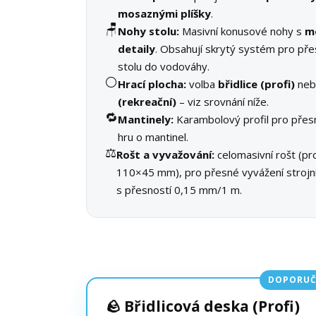
mosaznými plíšky
.
🪑
Nohy stolu:
Masivní konusové nohy s
m
detaily
. Obsahují skrytý systém pro pře
stolu do vodováhy.
⚪
Hrací plocha:
volba
břidlice (profi)
ne
(rekreační)
– viz srovnání níže.
🔁
Mantinely:
Karambolový profil pro přes
hru o mantinel.
⚖️
Rošt a vyvažování:
celomasivní rošt (pro
110×45 mm), pro přesné vyvážení stroj
s přesností 0,15 mm/1 m.
DOPORUČ
🪨 Břidlicová deska (Profi)