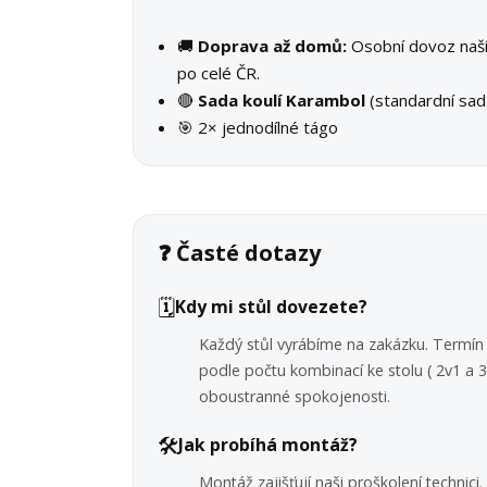
🚚
Doprava až domů:
Osobní dovoz na
po celé ČR.
🔴
Sada koulí Karambol
(standardní sad
🎯 2× jednodílné tágo
❓ Časté dotazy
🗓️
Kdy mi stůl dovezete?
Každý stůl vyrábíme na zakázku. Termín 
podle počtu kombinací ke stolu ( 2v1 a
oboustranné spokojenosti.
🛠️
Jak probíhá montáž?
Montáž zajišťují naši proškolení technic