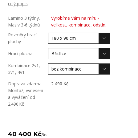
celý popis
Lamino 3 týdny,
Vyrobíme Vám na míru -
Masiv 3-6 týdnů
velikost, kombinace, odstín.
Rozměry hrací
plochy
Hrací plocha
Kombinace 2v1,
3v1, 4v1
Doprava zdarma.
2 490 Kč
Montáž, vynesení
a vyvážení od
2 490 Kč
40 400 Kč
/
ks