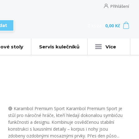
Přihlášení
0
ks
za
0,00 Kč
dat
ové stoly
Servis kulečníků
Více
🔴 Karambol Premium Sport Karambol Premium Sport je
stůl pro náročné hráče, kteří hledají dokonalou symbiózu
funkčnosti a designu. Kombinuje osvědčenou stabilní
konstrukci s luxusními detaily – korpus i nohy jsou
zdobeny ozdobnými mosaznými prvky. Přes den půso...