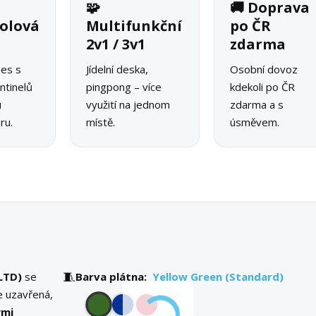
🧩
🚚 Doprava
olová
Multifunkční
po ČR
2v1 / 3v1
zdarma
pes s
Jídelní deska,
Osobní dovoz
ntinelů
pingpong – více
kdekoli po ČR
u
využití na jednom
zdarma a s
ru.
místě.
úsměvem.
🧵
LTD)
se
Barva plátna:
Yellow Green (Standard)
e uzavřená,
ými