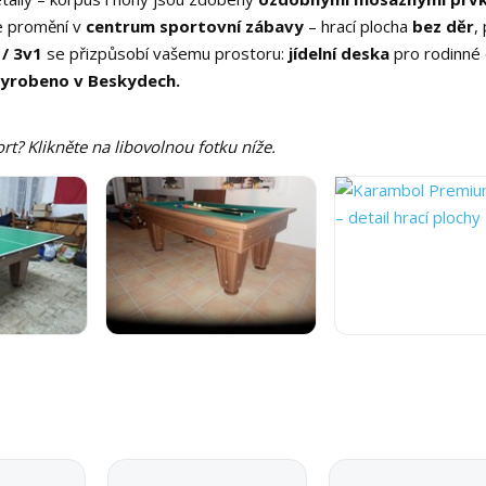
se promění v
centrum sportovní zábavy
– hrací plocha
bez děr
,
 / 3v1
se přizpůsobí vašemu prostoru:
jídelní deska
pro rodinné 
vyrobeno v Beskydech.
t? Klikněte na libovolnou fotku níže.