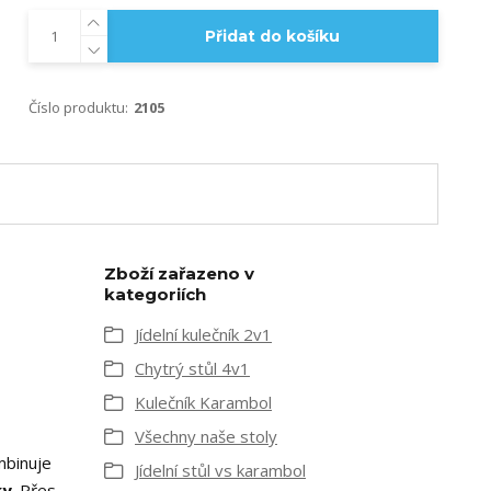
Přidat do košíku
Číslo produktu:
2105
Zboží zařazeno v
kategoriích
Jídelní kulečník 2v1
Chytrý stůl 4v1
Kulečník Karambol
Všechny naše stoly
mbinuje
Jídelní stůl vs karambol
ky
. Přes