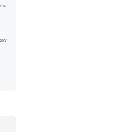
e do
ory: