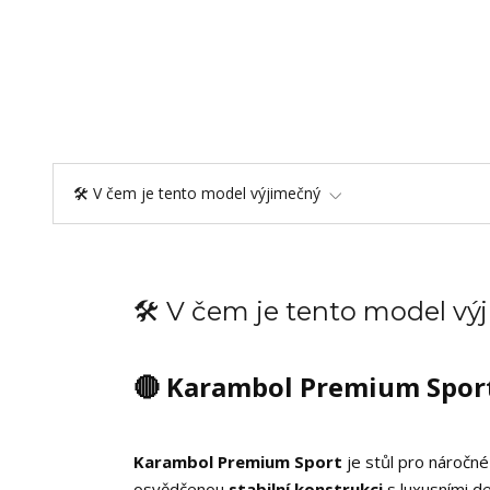
🛠️ V čem je tento model výjimečný
🛠️ V čem je tento model v
🔴 Karambol Premium Spor
Karambol Premium Sport
je stůl pro náročné
osvědčenou
stabilní konstrukci
s luxusními de