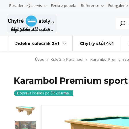
Poradenský servis
Fénix z popela
Reference
Fotogalerie
Jídelní kulečník 2v1
Chytrý stůl 4v1
Úvod
Kulečník Karambol
Karambol Premium sp
Karambol Premium sport
Doprava kdekoli po ČR Zdarma.