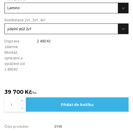
Kombinace 2v1, 3v1, 4v1
Doprava
2 490 Kč
zdarma.
Montáž,
vynesení a
vyvážení od
2 490 Kč
39 700 Kč
/
ks
Přidat do košíku
Číslo produktu:
2105