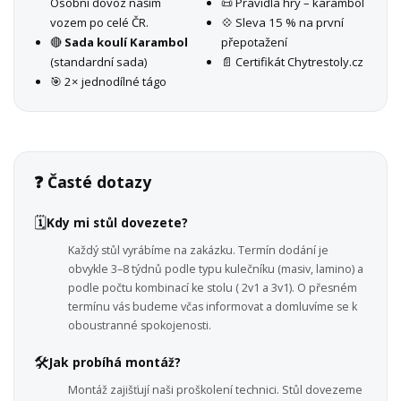
Osobní dovoz naším
📜 Pravidla hry – karambol
vozem po celé ČR.
💠 Sleva 15 % na první
🔴
Sada koulí Karambol
přepotažení
(standardní sada)
📄 Certifikát Chytrestoly.cz
🎯 2× jednodílné tágo
❓ Časté dotazy
🗓️
Kdy mi stůl dovezete?
Každý stůl vyrábíme na zakázku. Termín dodání je
obvykle 3–8 týdnů podle typu kulečníku (masiv, lamino) a
podle počtu kombinací ke stolu ( 2v1 a 3v1). O přesném
termínu vás budeme včas informovat a domluvíme se k
oboustranné spokojenosti.
🛠️
Jak probíhá montáž?
Montáž zajišťují naši proškolení technici. Stůl dovezeme