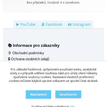
Bez příplatků. Osobně. A s úsměvem.
▶️ YouTube
📘 Facebook
📸 Instagram
Informace pro zákazníky
📚
📄 Obchodní podmínky
🔒 Ochrana osobních údajů
🚚 Doprava
Pro základní funkčnost, zpříjemnění používání webu, analytické
🖼️ Fotogalerie
účely a v případě udělení souhlasu také pro účely cílení reklamy
🌟 Reference
využíváme soubory cookies. Nastavení vlastních preferencí
cookies můžete kdykoli upravit odkazem ve spodní části stránek.
💬 Poradenský servis
Naše nabídka
🧰
Nastavení
Souhlasím
🎱 Kulečník jídelní 2v1
🛒 Objednat / Poptat
🪑 Multifunkční stoly 4v1
Souhlas můžete odmítnout
zde
.