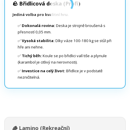
🪨 Břidlicová deska (Profi)
Jediná volba pro kvalitní hru.
✅
Dokonalá rovina:
Deska je strojně broušená s
přesností 0,05 mm.
✅
Vysoká stabilita:
Díky váze 100-180 kg se stůl při
hře ani nehne.
✅
Tichý běh:
Koule se po břidlici valí tiše a plynule
(karambol je citlivý na nerovnosti).
✅
Investice na celý život:
Břidlice je v podstatě
nezničitelná.
🪵 Lamino (Rekreační)