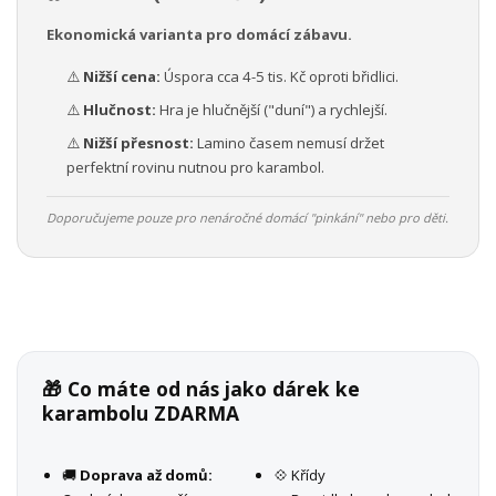
Ekonomická varianta pro domácí zábavu.
⚠️
Nižší cena:
Úspora cca 4-5 tis. Kč oproti břidlici.
⚠️
Hlučnost:
Hra je hlučnější ("duní") a rychlejší.
⚠️
Nižší přesnost:
Lamino časem nemusí držet
perfektní rovinu nutnou pro karambol.
Doporučujeme pouze pro nenáročné domácí "pinkání" nebo pro děti.
🎁 Co máte od nás jako dárek ke
karambolu ZDARMA
🚚
Doprava až domů:
💠 Křídy