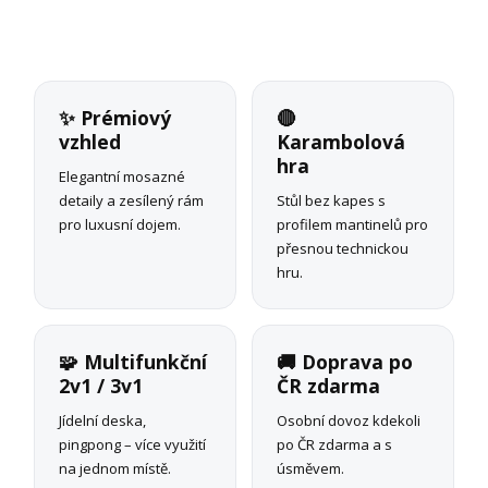
✨ Prémiový
🔴
vzhled
Karambolová
hra
Elegantní mosazné
detaily a zesílený rám
Stůl bez kapes s
pro luxusní dojem.
profilem mantinelů pro
přesnou technickou
hru.
🧩 Multifunkční
🚚 Doprava po
2v1 / 3v1
ČR zdarma
Jídelní deska,
Osobní dovoz kdekoli
pingpong – více využití
po ČR zdarma a s
na jednom místě.
úsměvem.