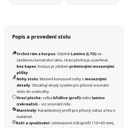
Popis a provedení stolu
🪵
Vrchní rám a korpus:
Odolné
Lamino (LTD)
se
zesílenou konstrukcí rámu. Hrací plocha je uzavřená,
bez kapes
. Korpus je zdoben
prémiovými mosaznými
plíšky
.
🪑
Nohy stolu:
Masivní konusové nohy s
mosaznými
detaily
. Obsahují skrytý systém pro přesné srovnání
stolu do vodováhy.
⚪
Hrací plocha:
volba
břidlice (profi)
nebo
lamino
(rekreační)
– viz srovnání níže.
🔁
Mantinely:
Karambolový profil pro přesný odraz a hru o
mantinel.
⚖️
Rošt a vyvažování:
celomasivní rošt (profil 110×45 mm),