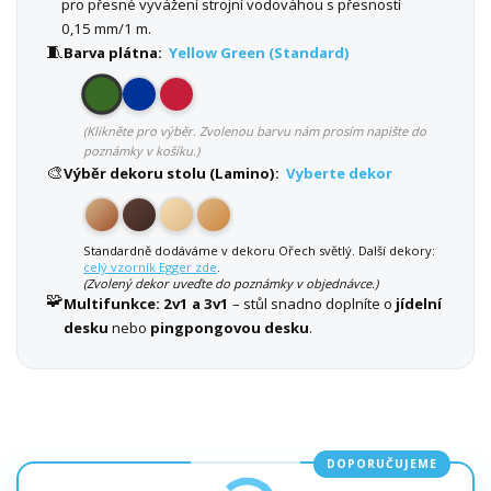
pro přesné vyvážení strojní vodováhou s přesností
0,15 mm/1 m.
🧵
Barva plátna:
Yellow Green (Standard)
(Klikněte pro výběr. Zvolenou barvu nám prosím napište do
poznámky v košíku.)
🎨
Výběr dekoru stolu (Lamino):
Vyberte dekor
Standardně dodáváme v dekoru Ořech světlý. Další dekory:
celý vzorník Egger zde
.
(Zvolený dekor uveďte do poznámky v objednávce.)
🧩
Multifunkce:
2v1 a 3v1
– stůl snadno doplníte o
jídelní
desku
nebo
pingpongovou desku
.
DOPORUČUJEME