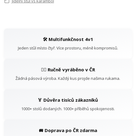
Jídelní stůl vs karambol
🛠️ Multifunkčnost 4v1
Jeden stůl místo čtyř. Více prostoru, méně kompromisů.
👷‍♂️ Ručně vyráběno v ČR
Žádná pásová výroba. Každý kus projde našima rukama.
🏅 Důvěra tisíců zákazníků
1000+ stolů dodaných. 1000+ příběhů spokojenosti.
🚐 Doprava po ČR zdarma