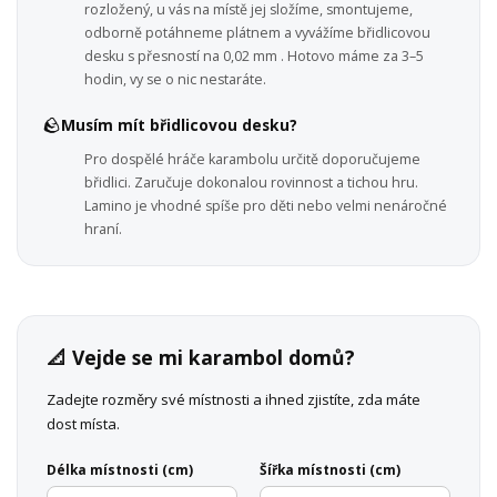
rozložený, u vás na místě jej složíme, smontujeme,
odborně potáhneme plátnem a vyvážíme břidlicovou
desku s přesností na 0,02 mm . Hotovo máme za 3–5
hodin, vy se o nic nestaráte.
🪨
Musím mít břidlicovou desku?
Pro dospělé hráče karambolu určitě doporučujeme
břidlici. Zaručuje dokonalou rovinnost a tichou hru.
Lamino je vhodné spíše pro děti nebo velmi nenáročné
hraní.
📐 Vejde se mi karambol domů?
Zadejte rozměry své místnosti a ihned zjistíte, zda máte
dost místa.
Délka místnosti (cm)
Šířka místnosti (cm)