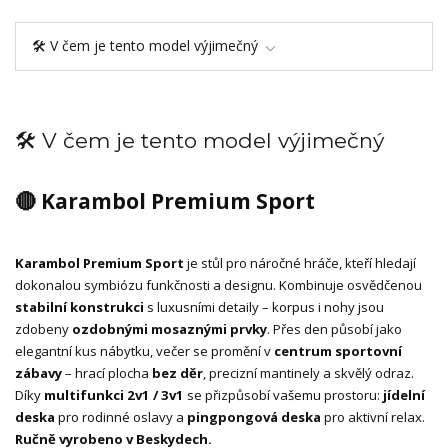
🛠️ V čem je tento model výjimečný
🛠️ V čem je tento model výjimečný
🔴 Karambol Premium Sport
Karambol Premium Sport
je stůl pro náročné hráče, kteří hledají
dokonalou symbiózu funkčnosti a designu. Kombinuje osvědčenou
stabilní konstrukci
s luxusními detaily – korpus i nohy jsou
zdobeny
ozdobnými mosaznými prvky
. Přes den působí jako
elegantní kus nábytku, večer se promění v
centrum sportovní
zábavy
– hrací plocha
bez děr
, precizní mantinely a skvělý odraz.
Díky
multifunkci 2v1 / 3v1
se přizpůsobí vašemu prostoru:
jídelní
deska
pro rodinné oslavy a
pingpongová deska
pro aktivní relax.
Ručně vyrobeno v Beskydech.