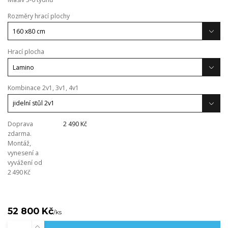
Rozměry hrací plochy
Hrací plocha
Kombinace 2v1, 3v1, 4v1
Doprava
2 490 Kč
zdarma.
Montáž,
vynesení a
vyvážení od
2 490 Kč
52 800 Kč
/
ks