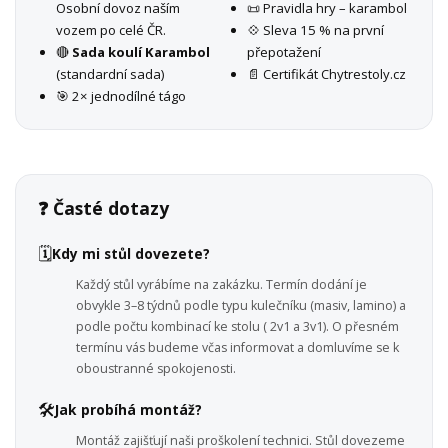
Osobní dovoz naším
📜 Pravidla hry – karambol
vozem po celé ČR.
💠 Sleva 15 % na první
🔴
Sada koulí Karambol
přepotažení
(standardní sada)
📄 Certifikát Chytrestoly.cz
🎯 2× jednodílné tágo
❓ Časté dotazy
🗓️
Kdy mi stůl dovezete?
Každý stůl vyrábíme na zakázku. Termín dodání je
obvykle 3–8 týdnů podle typu kulečníku (masiv, lamino) a
podle počtu kombinací ke stolu ( 2v1 a 3v1). O přesném
termínu vás budeme včas informovat a domluvíme se k
oboustranné spokojenosti.
🛠️
Jak probíhá montáž?
Montáž zajišťují naši proškolení technici. Stůl dovezeme