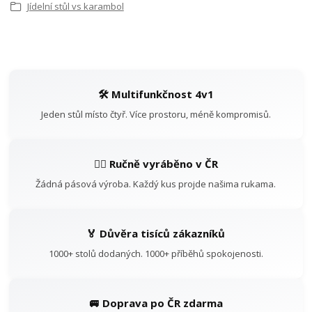
Jídelní stůl vs karambol
🛠️ Multifunkčnost 4v1
Jeden stůl místo čtyř. Více prostoru, méně kompromisů.
👷‍♂️ Ručně vyráběno v ČR
Žádná pásová výroba. Každý kus projde našima rukama.
🏅 Důvěra tisíců zákazníků
1000+ stolů dodaných. 1000+ příběhů spokojenosti.
🚐 Doprava po ČR zdarma