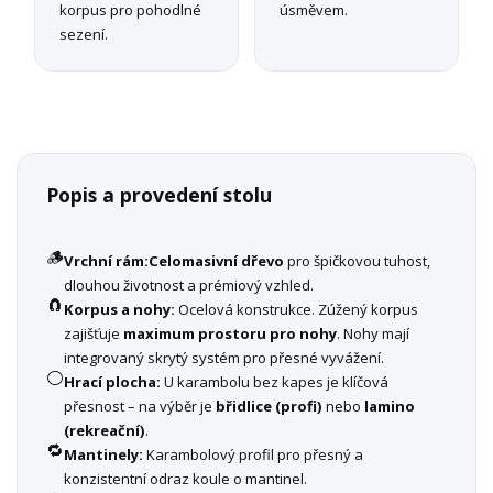
korpus pro pohodlné
úsměvem.
sezení.
Popis a provedení stolu
🪵
Vrchní rám:
Celomasivní dřevo
pro špičkovou tuhost,
dlouhou životnost a prémiový vzhled.
🧲
Korpus a nohy:
Ocelová konstrukce. Zúžený korpus
zajišťuje
maximum prostoru pro nohy
. Nohy mají
integrovaný skrytý systém pro přesné vyvážení.
⚪
Hrací plocha:
U karambolu bez kapes je klíčová
přesnost – na výběr je
břidlice (profi)
nebo
lamino
(rekreační)
.
🔁
Mantinely:
Karambolový profil pro přesný a
konzistentní odraz koule o mantinel.