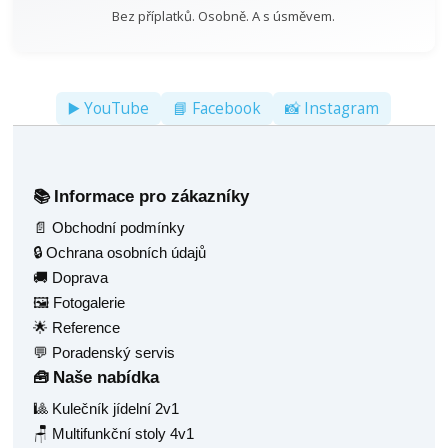
Bez příplatků. Osobně. A s úsměvem.
▶️ YouTube
📘 Facebook
📸 Instagram
Informace pro zákazníky
📚
📄 Obchodní podmínky
🔒 Ochrana osobních údajů
🚚 Doprava
🖼️ Fotogalerie
🌟 Reference
💬 Poradenský servis
Naše nabídka
🧰
🎱 Kulečník jídelní 2v1
🪑 Multifunkční stoly 4v1