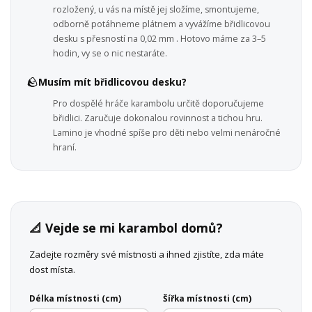
rozložený, u vás na místě jej složíme, smontujeme,
odborně potáhneme plátnem a vyvážíme břidlicovou
desku s přesností na 0,02 mm . Hotovo máme za 3–5
hodin, vy se o nic nestaráte.
🪨
Musím mít břidlicovou desku?
Pro dospělé hráče karambolu určitě doporučujeme
břidlici. Zaručuje dokonalou rovinnost a tichou hru.
Lamino je vhodné spíše pro děti nebo velmi nenáročné
hraní.
📐 Vejde se mi karambol domů?
Zadejte rozměry své místnosti a ihned zjistíte, zda máte
dost místa.
Délka místnosti (cm)
Šířka místnosti (cm)