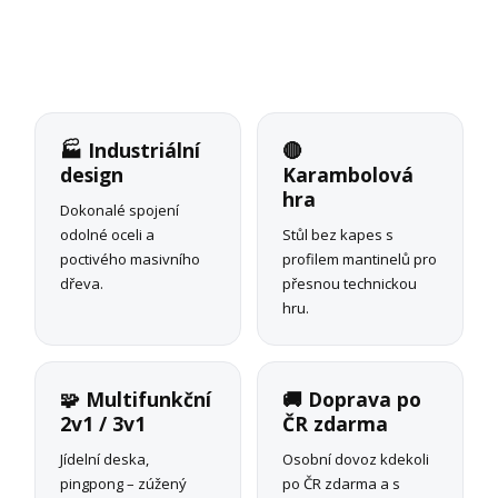
🏭 Industriální
🔴
design
Karambolová
hra
Dokonalé spojení
odolné oceli a
Stůl bez kapes s
poctivého masivního
profilem mantinelů pro
dřeva.
přesnou technickou
hru.
🧩 Multifunkční
🚚 Doprava po
2v1 / 3v1
ČR zdarma
Jídelní deska,
Osobní dovoz kdekoli
pingpong – zúžený
po ČR zdarma a s