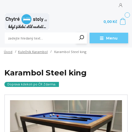
0
0,00 Kč
Menu
Úvod
Kulečník Karambol
Karambol Steel king
Karambol Steel king
Doprava kdekoli po ČR Zdarma.