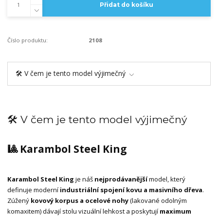
Přidat do košíku
Číslo produktu:
2108
🛠️ V čem je tento model výjimečný
🛠️ V čem je tento model výjimečný
🎱 Karambol Steel King
Karambol Steel King
je náš
nejprodávanější
model, který
definuje moderní
industriální spojení kovu a masivního dřeva
.
Zúžený
kovový korpus a ocelové nohy
(lakované odolným
komaxitem) dávají stolu vizuální lehkost a poskytují
maximum