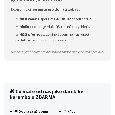
Ekonomická varianta pro domácí zábavu.
⚠️
Nižší cena:
Úspora cca 4-5 tis. Kč oproti břidlici.
⚠️
Hlučnost:
Hra je hlučnější ("duní") a rychlejší.
⚠️
Nižší přesnost:
Lamino časem nemusí držet
perfektní rovinu nutnou pro karambol.
Doporučujeme pouze pro nenáročné domácí "pinkání" nebo pro děti.
🎁 Co máte od nás jako dárek ke
karambolu ZDARMA
🚚
Doprava až domů:
💠 Křídy