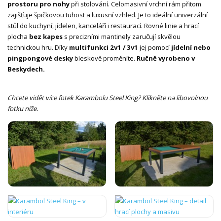
prostoru pro nohy
při stolování. Celomasivní vrchní rám přitom
zajišťuje špičkovou tuhost a luxusní vzhled. Je to ideální univerzální
stůl do kuchyní, jídelen, kanceláří i restaurací. Rovné linie a hrací
plocha
bez kapes
s precizními mantinely zaručují skvělou
technickou hru. Díky
multifunkci 2v1 / 3v1
jej pomocí
jídelní nebo
pingpongové desky
bleskově proměníte.
Ručně vyrobeno v
Beskydech.
Chcete vidět více fotek Karambolu Steel King? Klikněte na libovolnou
fotku níže.