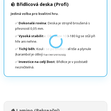
🪨 Břidlicová deska (Profi)
Jediná volba pro kvalitní hru.
✅
Dokonalá rovina:
Deska je strojně broušená s
přesností 0,05 mm.
✅
Vysoká stabilita:
Díky váze 100-180 kg se stůl při
hře ani nehne.
✅
Tichý běh:
Koule se po břidlici valí tiše a plynule
(karambol je citlivý na nerovnosti).
✅
Investice na celý život:
Břidlice je v podstatě
nezničitelná.
🪵 Lamino (Rekreační)