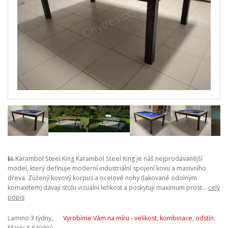
🎱 Karambol Steel King Karambol Steel King je náš nejprodávanější
model, který definuje moderní industriální spojení kovu a masivního
dřeva. Zúžený kovový korpus a ocelové nohy (lakované odolným
komaxitem) dávají stolu vizuální lehkost a poskytují maximum prost...
celý
popis
Lamino 3 týdny,
Vyrobíme Vám na míru - velikost, kombinace, odstín.
Masiv 3-6 týdnů