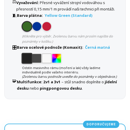
⚖️
Vyvažování:
Přesné vyvážení strojní vodováhou s
přesností 0,15 mm/1 m provádí naši technici při montáži.
🧵
Barva plátna:
Yellow Green (Standard)
(Klikněte pro výběr. Zvolenou barvu nám prosím napište do
poznámky v košíku.)
🎛️
Barva ocelové podnože (Komaxit):
Černá matná
Odstín masivního rámu (moření a lak) vždy ladíme
individuálně podle vašeho interiéru.
(Zvolenou barvu podnože uveďte do poznámky v objednávce.)
🧩
Multifunkce:
2v1 a 3v1
– stůl snadno doplníte o
jídelní
desku
nebo
pingpongovou desku
.
DOPORUČUJEME