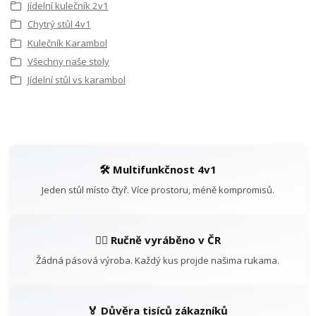
Jídelní kulečník 2v1
Chytrý stůl 4v1
Kulečník Karambol
Všechny naše stoly
Jídelní stůl vs karambol
🛠️ Multifunkčnost 4v1
Jeden stůl místo čtyř. Více prostoru, méně kompromisů.
👷‍♂️ Ručně vyráběno v ČR
Žádná pásová výroba. Každý kus projde našima rukama.
🏅 Důvěra tisíců zákazníků