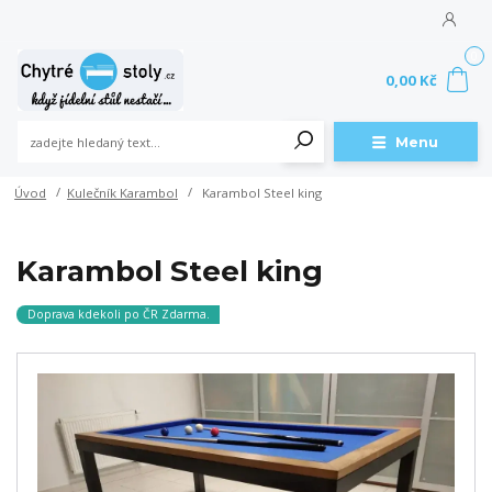
0
0,00 Kč
Menu
Úvod
Kulečník Karambol
Karambol Steel king
Karambol Steel king
Doprava kdekoli po ČR Zdarma.