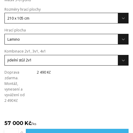
Rozměry hrací plochy
Hrací plocha
Kombinace 2v1, 3v1, 4v1
Doprava
2 490 Kč
zdarma.
Montáž,
vynesení a
vyvážení od
2 490 Kč
57 000 Kč
/
ks