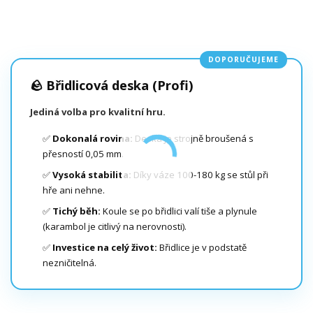
DOPORUČUJEME
🪨 Břidlicová deska (Profi)
Jediná volba pro kvalitní hru.
✅
Dokonalá rovina:
Deska je strojně broušená s
přesností 0,05 mm.
✅
Vysoká stabilita:
Díky váze 100-180 kg se stůl při
hře ani nehne.
✅
Tichý běh:
Koule se po břidlici valí tiše a plynule
(karambol je citlivý na nerovnosti).
✅
Investice na celý život:
Břidlice je v podstatě
nezničitelná.