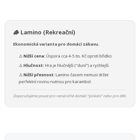
🪵 Lamino (Rekreační)
Ekonomická varianta pro domácí zábavu.
⚠️
Nižší cena:
Úspora cca 4-5 tis. Kč oproti břidlici.
⚠️
Hlučnost:
Hra je hlučnější ("duní") a rychlejší.
⚠️
Nižší přesnost:
Lamino časem nemusí držet
perfektní rovinu nutnou pro karambol.
Doporučujeme pouze pro nenáročné domácí "pinkání" nebo pro děti.