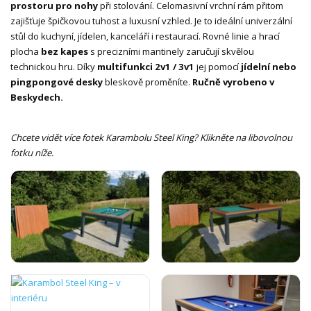
prostoru pro nohy
při stolování. Celomasivní vrchní rám přitom
zajišťuje špičkovou tuhost a luxusní vzhled. Je to ideální univerzální
stůl do kuchyní, jídelen, kanceláří i restaurací. Rovné linie a hrací
plocha
bez kapes
s precizními mantinely zaručují skvělou
technickou hru. Díky
multifunkci 2v1 / 3v1
jej pomocí
jídelní nebo
pingpongové desky
bleskově proměníte.
Ručně vyrobeno v
Beskydech.
Chcete vidět více fotek Karambolu Steel King? Klikněte na libovolnou
fotku níže.