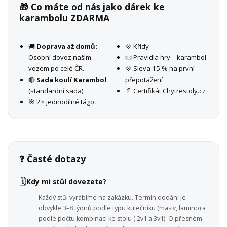
🎁 Co máte od nás jako dárek ke
karambolu ZDARMA
🚚
Doprava až domů:
💠 Křídy
Osobní dovoz naším
📜 Pravidla hry – karambol
vozem po celé ČR.
💠 Sleva 15 % na první
🔴
Sada koulí Karambol
přepotažení
(standardní sada)
📄 Certifikát Chytrestoly.cz
🎯 2× jednodílné tágo
❓ Časté dotazy
🗓️
Kdy mi stůl dovezete?
Každý stůl vyrábíme na zakázku. Termín dodání je
obvykle 3–8 týdnů podle typu kulečníku (masiv, lamino) a
podle počtu kombinací ke stolu ( 2v1 a 3v1). O přesném