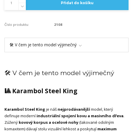
Přidat do košíku
Číslo produktu:
2108
🛠️ V čem je tento model výjimečný
🛠️ V čem je tento model výjimečný
🎱 Karambol Steel King
Karambol Steel King
je náš
nejprodávanější
model, který
definuje moderní
industriální spojení kovu a masivního dřeva
.
Zúžený
kovový korpus a ocelové nohy
(lakované odolným
komaxitem) dávají stolu vizuální lehkost a poskytují
maximum