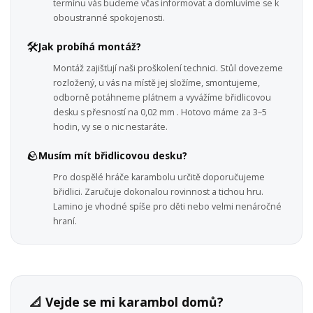
termínu vás budeme včas informovat a domluvíme se k
oboustranné spokojenosti.
🛠️
Jak probíhá montáž?
Montáž zajišťují naši proškolení technici. Stůl dovezeme
rozložený, u vás na místě jej složíme, smontujeme,
odborně potáhneme plátnem a vyvážíme břidlicovou
desku s přesností na 0,02 mm . Hotovo máme za 3–5
hodin, vy se o nic nestaráte.
🪨
Musím mít břidlicovou desku?
Pro dospělé hráče karambolu určitě doporučujeme
břidlici. Zaručuje dokonalou rovinnost a tichou hru.
Lamino je vhodné spíše pro děti nebo velmi nenáročné
hraní.
📐 Vejde se mi karambol domů?