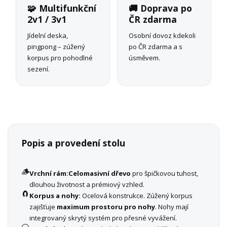
🧩 Multifunkční
🚚 Doprava po
2v1 / 3v1
ČR zdarma
Jídelní deska,
Osobní dovoz kdekoli
pingpong – zúžený
po ČR zdarma a s
korpus pro pohodlné
úsměvem.
sezení.
Popis a provedení stolu
🪵
Vrchní rám:
Celomasivní dřevo
pro špičkovou tuhost,
dlouhou životnost a prémiový vzhled.
🧲
Korpus a nohy:
Ocelová konstrukce. Zúžený korpus
zajišťuje
maximum prostoru pro nohy
. Nohy mají
integrovaný skrytý systém pro přesné vyvážení.