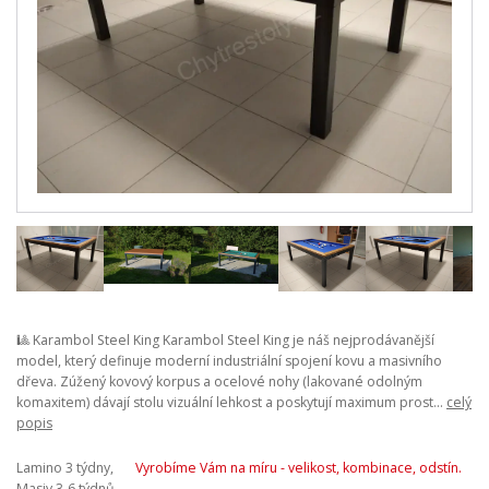
🎱 Karambol Steel King Karambol Steel King je náš nejprodávanější
model, který definuje moderní industriální spojení kovu a masivního
dřeva. Zúžený kovový korpus a ocelové nohy (lakované odolným
komaxitem) dávají stolu vizuální lehkost a poskytují maximum prost...
celý
popis
Lamino 3 týdny,
Vyrobíme Vám na míru - velikost, kombinace, odstín.
Masiv 3-6 týdnů