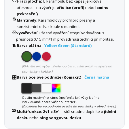
⚪
Hrací plocha:
U karambolu bez kapes je klíčová
přesnost – na výběr je
břidlice (profi)
nebo
lamino
(rekreační)
.
🔁
Mantinely:
Karambolový profil pro přesný a
konzistentní odraz koule o mantinel.
⚖️
Vyvažování:
Přesné vyvážení strojní vodováhou s
přesností 0,15 mm/1 m provádí naši technici při montáži.
🧵
Barva plátna:
Yellow Green (Standard)
(Klikněte pro výběr. Zvolenou barvu nám prosím napište do
poznámky v košíku.)
🎛️
Barva ocelové podnože (Komaxit):
Černá matná
Odstín masivního rámu (moření a lak) vždy ladíme
individuálně podle vašeho interiéru.
(Zvolenou barvu podnože uveďte do poznámky v objednávce.)
🧩
Multifunkce:
2v1 a 3v1
– stůl snadno doplníte o
jídelní
desku
nebo
pingpongovou desku
.