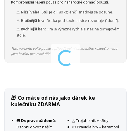
Kompromisní řešení pouze pro nenáročné domácí použití.
⚠️
Nižší váha:
Stůl je o ~80 kg lehčí, snadněji se posune.
⚠️
Hlučnější hra:
Deska pod koulemi více rezonuje ("duní").
⚠️
Rychlejší běh:
Hra je výrazně rychlejší než na turnajovém
stole.
Tuto variantu volte pouze v případě velmi omezeného rozpočtu nebo
jako hračku pro malé děti.
🎁 Co máte od nás jako dárek ke
kulečníku ZDARMA
🚚
Doprava až domů:
△ Trojúhelník + křídy
Osobní dovoz naším
📜 Pravidla hry – karambol