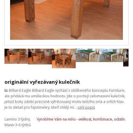
originální vyřezávaný kulečník
🎱 Billiard Eagle Billiard Eagle vychází z oblíbeného konceptu Furniture,
ale přidává mu uměleckou hodnotu. Jde o poctivý celomasivní kulečník,
jehož boky zdobí precizně vyfrézovaný motiv letícího orla a orlích hlav.
Je to detail pro fajnšmekry, kteří chtějí mí...
celý popis
Lamino 3 týdny,
Vyrobíme Vám na míru - velikost, kombinace, odstín.
Masiv 3-6 týdnů