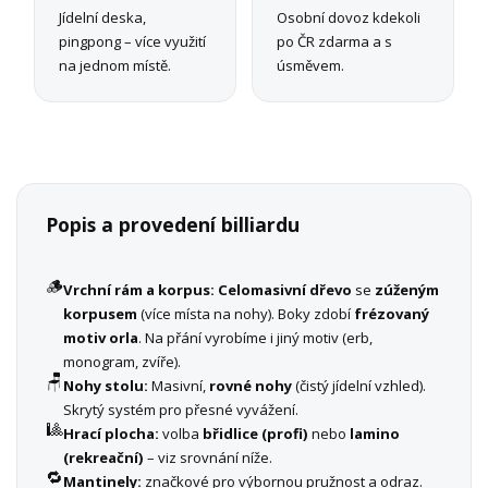
Jídelní deska,
Osobní dovoz kdekoli
pingpong – více využití
po ČR zdarma a s
na jednom místě.
úsměvem.
Popis a provedení billiardu
🪵
Vrchní rám a korpus:
Celomasivní dřevo
se
zúženým
korpusem
(více místa na nohy). Boky zdobí
frézovaný
motiv orla
. Na přání vyrobíme i jiný motiv (erb,
monogram, zvíře).
🪑
Nohy stolu:
Masivní,
rovné nohy
(čistý jídelní vzhled).
Skrytý systém pro přesné vyvážení.
🎱
Hrací plocha:
volba
břidlice (profi)
nebo
lamino
(rekreační)
– viz srovnání níže.
🔁
Mantinely:
značkové pro výbornou pružnost a odraz.