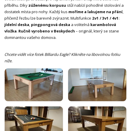
příběhu. Díky
zúženému korpusu
stůl nabízí pohodlné stolování a
dostatek místa pro nohy. Každý kus
moříme a lakujeme na přání
,
přičemž řezbu lze barevně zvýraznit. Multifunkce
2v1 / 3v1 / 4v1
:
jídelní deska
,
pingpongová deska
a volitelná
karambolová
vložka
.
Ručně vyrobeno v Beskydech
– originál, který se stane
dominantou vašeho domova.
Chcete vidět více fotek Billiardu Eagle? Klikněte na libovolnou fotku
níže.