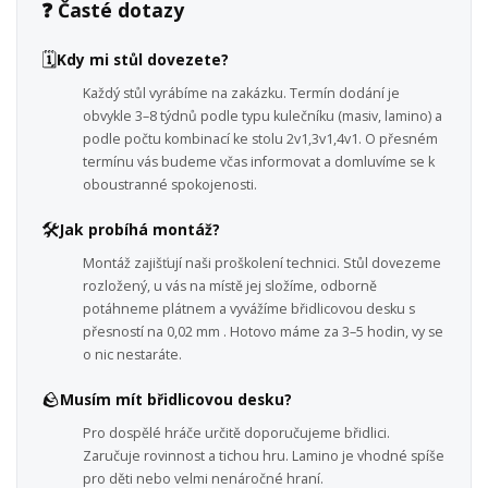
❓ Časté dotazy
🗓️
Kdy mi stůl dovezete?
Každý stůl vyrábíme na zakázku. Termín dodání je
obvykle 3–8 týdnů podle typu kulečníku (masiv, lamino) a
podle počtu kombinací ke stolu 2v1,3v1,4v1. O přesném
termínu vás budeme včas informovat a domluvíme se k
oboustranné spokojenosti.
🛠️
Jak probíhá montáž?
Montáž zajišťují naši proškolení technici. Stůl dovezeme
rozložený, u vás na místě jej složíme, odborně
potáhneme plátnem a vyvážíme břidlicovou desku s
přesností na 0,02 mm . Hotovo máme za 3–5 hodin, vy se
o nic nestaráte.
🪨
Musím mít břidlicovou desku?
Pro dospělé hráče určitě doporučujeme břidlici.
Zaručuje rovinnost a tichou hru. Lamino je vhodné spíše
pro děti nebo velmi nenáročné hraní.