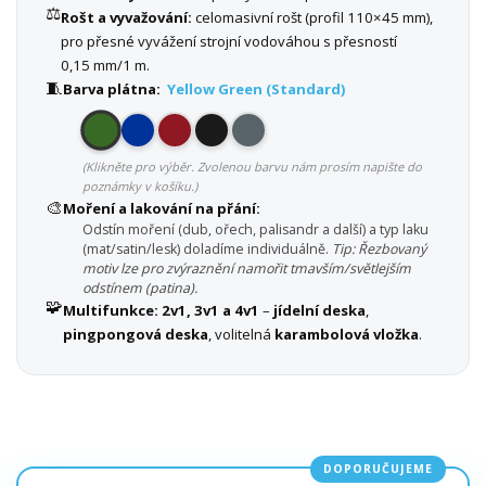
⚖️
Rošt a vyvažování:
celomasivní rošt (profil 110×45 mm),
pro přesné vyvážení strojní vodováhou s přesností
0,15 mm/1 m.
🧵
Barva plátna:
Yellow Green (Standard)
(Klikněte pro výběr. Zvolenou barvu nám prosím napište do
poznámky v košíku.)
🎨
Moření a lakování na přání:
Odstín moření (dub, ořech, palisandr a další) a typ laku
(mat/satin/lesk) doladíme individuálně.
Tip: Řezbovaný
motiv lze pro zvýraznění namořit tmavším/světlejším
odstínem (patina).
🧩
Multifunkce:
2v1, 3v1 a 4v1
–
jídelní deska
,
pingpongová deska
, volitelná
karambolová vložka
.
DOPORUČUJEME