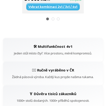
Vybrat kombinaci 2v1 / 3v1 / 4v1
🛠️ Multifunkčnost 4v1
Jeden stůl místo čtyř. Více prostoru, méně kompromisů.
👷‍♂️ Ručně vyráběno v ČR
Žádná pásová výroba. Každý kus projde našima rukama.
🏅 Důvěra tisíců zákazníků
1000+ stolů dodaných. 1000+ příběhů spokojenosti.