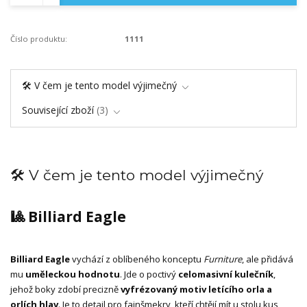
Číslo produktu:
1111
🛠️ V čem je tento model výjimečný
Související zboží
3
🛠️ V čem je tento model výjimečný
🎱 Billiard Eagle
Billiard Eagle
vychází z oblíbeného konceptu
Furniture
, ale přidává
mu
uměleckou hodnotu
. Jde o poctivý
celomasivní kulečník
,
jehož boky zdobí precizně
vyfrézovaný motiv letícího orla a
orlích hlav
. Je to detail pro fajnšmekry, kteří chtějí mít u stolu kus