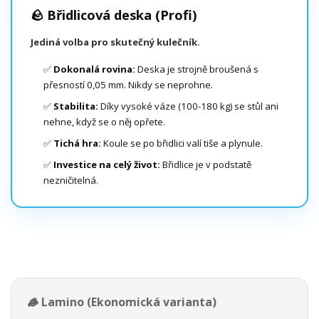
🪨 Břidlicová deska (Profi)
Jediná volba pro skutečný kulečník.
✅
Dokonalá rovina:
Deska je strojně broušená s
přesností 0,05 mm. Nikdy se neprohne.
✅
Stabilita:
Díky vysoké váze (100-180 kg) se stůl ani
nehne, když se o něj opřete.
✅
Tichá hra:
Koule se po břidlici valí tiše a plynule.
✅
Investice na celý život:
Břidlice je v podstatě
nezničitelná.
🪵 Lamino (Ekonomická varianta)