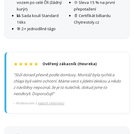
vozem po celé ČR (žádný
💠 Sleva 15 % na první
kurýr).
přepotažení
🎱 Sada koulí Standard
📄 Certifikát billiardu
16ks
Chytrestoly.cz
🎯 2× jednodílné tágo
★★★★★
Ověřený zákazník (Heureka)
"Stůl dorazil přesně podle domluvy. Montáž byla rychlá a
chlapi byli velmi ochotní. Máme verzi s jídelní deskou a nikdo
z návštěvy nepoznal, že je to kulečník, dokud jsme to
neodkryli. Doporučuji!"
– Hodnocení z
našich referencí