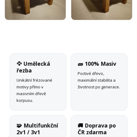
🦅 Umělecká
🧱 100% Masiv
řezba
Poctivé dřevo,
Unikátní frézované
maximální stabilita a
motivy přímo v
životnost po generace.
masivním dřevě
korpusu.
🧩 Multifunkční
🚚 Doprava po
2v1 / 3v1
ČR zdarma