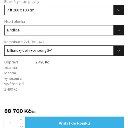
Rozměry hrací plochy
Hrací plocha
Kombinace 2v1, 3v1, 4v1
Doprava
2 490 Kč
zdarma.
Montáž,
vynesení a
vyvážení od
2 490 Kč
88 700 Kč
/
ks
Přidat do košíku