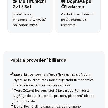
🧩 Multifunkční
🚚 Doprava po
2v1 / 3v1
ČR zdarma
Jídelní deska,
Osobní dovoz kdekoli
pingpong – více využití
po ČR zdarma a s
na jednom místě.
úsměvem.
Popis a provedení billiardu
🪵
Materiál:
Dýhovaná dřevotříska (DTD)
s přírodní
dýhou (dub, ořech atd.). Kombinuje stabilitu moderních
materiálů s estetikou masivního dřeva.
📐
Tvar:
Zúžený korpus
(stejně jako model Furniture)
zajišťuje dostatek prostoru pro nohy při sezení. Ideální
jako jídelní stůl.
🪑
Nohy:
Rovné, dýhované, s možností jemného