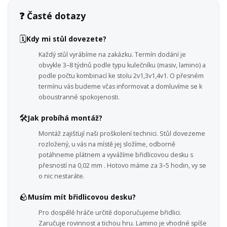
❓ Časté dotazy
🗓️
Kdy mi stůl dovezete?
Každý stůl vyrábíme na zakázku. Termín dodání je
obvykle 3–8 týdnů podle typu kulečníku (masiv, lamino) a
podle počtu kombinací ke stolu 2v1,3v1,4v1. O přesném
termínu vás budeme včas informovat a domluvíme se k
oboustranné spokojenosti.
🛠️
Jak probíhá montáž?
Montáž zajišťují naši proškolení technici. Stůl dovezeme
rozložený, u vás na místě jej složíme, odborně
potáhneme plátnem a vyvážíme břidlicovou desku s
přesností na 0,02 mm . Hotovo máme za 3–5 hodin, vy se
o nic nestaráte.
🪨
Musím mít břidlicovou desku?
Pro dospělé hráče určitě doporučujeme břidlici.
Zaručuje rovinnost a tichou hru. Lamino je vhodné spíše