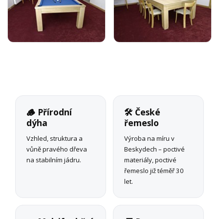
🪵 Přírodní
🛠 České
dýha
řemeslo
Vzhled, struktura a
Výroba na míru v
vůně pravého dřeva
Beskydech – poctivé
na stabilním jádru.
materiály, poctivé
řemeslo již téměř 30
let.