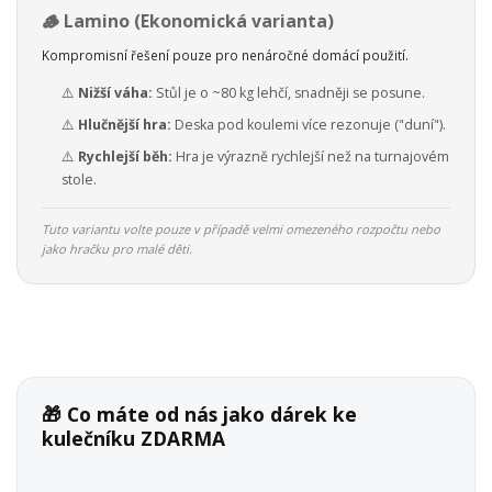
🪵 Lamino (Ekonomická varianta)
Kompromisní řešení pouze pro nenáročné domácí použití.
⚠️
Nižší váha:
Stůl je o ~80 kg lehčí, snadněji se posune.
⚠️
Hlučnější hra:
Deska pod koulemi více rezonuje ("duní").
⚠️
Rychlejší běh:
Hra je výrazně rychlejší než na turnajovém
stole.
Tuto variantu volte pouze v případě velmi omezeného rozpočtu nebo
jako hračku pro malé děti.
🎁 Co máte od nás jako dárek ke
kulečníku ZDARMA