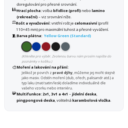
doregulování pro přesné srovnání.
🎱
Hrací plocha:
volba
břidlice (profi)
nebo
lamino
(rekreační)
– viz srovnání níže.
⚖️
Rošt a vyvažování:
vnitřní rošt je
celomasivní
(profil
110×45 mm) pro maximální tuhost a přesné vyvážení.
🧵
Barva plátna:
Yellow Green (Standard)
(Klikněte pro výběr. Zvolenou barvu nám prosím napište do
poznámky v košíku.)
🎨
Moření a lakování na přání:
Jelikož je povrch z
pravé dýhy
, můžeme jej mořit stejně
jako masiv. Odstín moření (dub, ořech, palisandr atd.) a
typ laku (mat/satin/lesk) doladíme individuálně dle
vašeho vzorku nebo interiéru.
🧩
Multifunkce:
2v1, 3v1 a 4v1
–
jídelní deska
,
pingpongová deska
, volitelná
karambolová vložka
.