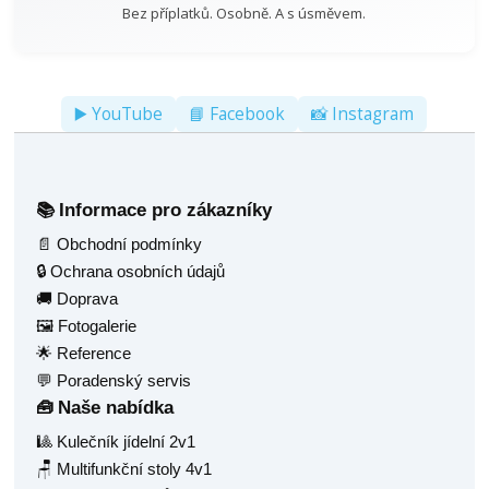
Bez příplatků. Osobně. A s úsměvem.
▶️ YouTube
📘 Facebook
📸 Instagram
Informace pro zákazníky
📚
📄 Obchodní podmínky
🔒 Ochrana osobních údajů
🚚 Doprava
🖼️ Fotogalerie
🌟 Reference
💬 Poradenský servis
Naše nabídka
🧰
🎱 Kulečník jídelní 2v1
🪑 Multifunkční stoly 4v1