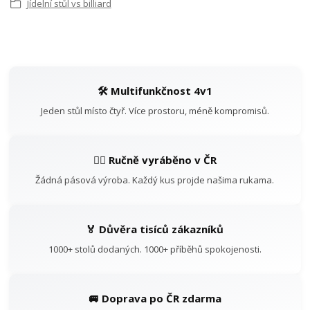
Jídelní stůl vs billiard
🛠️ Multifunkčnost 4v1
Jeden stůl místo čtyř. Více prostoru, méně kompromisů.
👷‍♂️ Ručně vyráběno v ČR
Žádná pásová výroba. Každý kus projde našima rukama.
🏅 Důvěra tisíců zákazníků
1000+ stolů dodaných. 1000+ příběhů spokojenosti.
🚐 Doprava po ČR zdarma