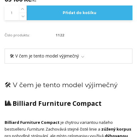
/
ks
Přidat do košíku
Číslo produktu:
1122
🛠️ V čem je tento model výjimečný
🛠️ V čem je tento model výjimečný
🎱 Billiard Furniture Compact
Billiard Furniture Compact
je chytrou variantou našeho
bestselleru
Furniture
. Zachovává stejné čisté linie a
zúžený korpus
pro pohodlné stolování, ale místo celomasivu využívá
dýhovanou