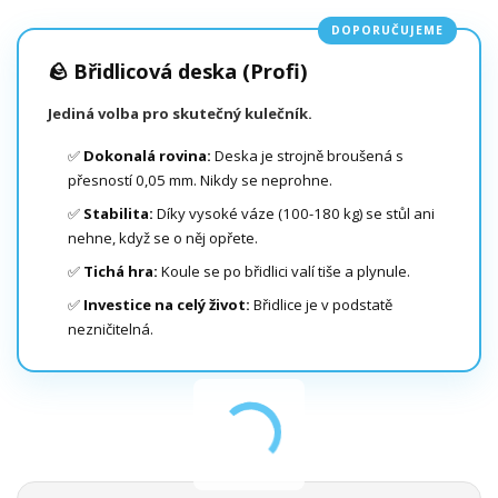
DOPORUČUJEME
🪨 Břidlicová deska (Profi)
Jediná volba pro skutečný kulečník.
✅
Dokonalá rovina:
Deska je strojně broušená s
přesností 0,05 mm. Nikdy se neprohne.
✅
Stabilita:
Díky vysoké váze (100-180 kg) se stůl ani
nehne, když se o něj opřete.
✅
Tichá hra:
Koule se po břidlici valí tiše a plynule.
✅
Investice na celý život:
Břidlice je v podstatě
nezničitelná.