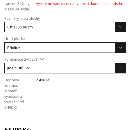
Lamino 3 týdny,
Vyrobíme Vám na míru - velikost, kombinace, odstín.
Masiv 3-6 týdnů
Rozměry hrací plochy
Hrací plocha
Kombinace 2v1, 3v1, 4v1
Doprava
2 490 Kč
zdarma.
Montáž,
vynesení a
vyvážení od
2 490 Kč
63 100 Kč