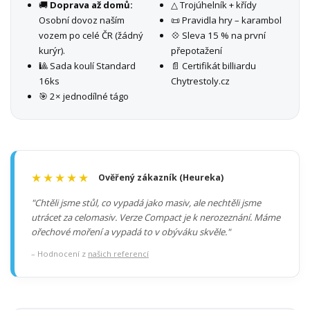
🚚
Doprava až domů:
△ Trojúhelník + křídy
Osobní dovoz naším
📜 Pravidla hry – karambol
vozem po celé ČR (žádný
💠 Sleva 15 % na první
kurýr).
přepotažení
🎱 Sada koulí Standard
📄 Certifikát billiardu
16ks
Chytrestoly.cz
🎯 2× jednodílné tágo
★★★★★
Ověřený zákazník (Heureka)
"Chtěli jsme stůl, co vypadá jako masiv, ale nechtěli jsme
utrácet za celomasiv. Verze Compact je k nerozeznání. Máme
ořechové moření a vypadá to v obýváku skvěle."
– Hodnocení z
našich referencí