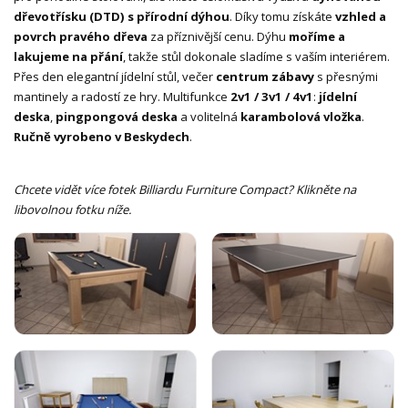
dřevotřísku (DTD) s přírodní dýhou
. Díky tomu získáte
vzhled a
povrch pravého dřeva
za příznivější cenu. Dýhu
moříme a
lakujeme na přání
, takže stůl dokonale sladíme s vaším interiérem.
Přes den elegantní jídelní stůl, večer
centrum zábavy
s přesnými
mantinely a radostí ze hry. Multifunkce
2v1 / 3v1 / 4v1
:
jídelní
deska
,
pingpongová deska
a volitelná
karambolová vložka
.
Ručně vyrobeno v Beskydech
.
Chcete vidět více fotek Billiardu Furniture Compact? Klikněte na
libovolnou fotku níže.