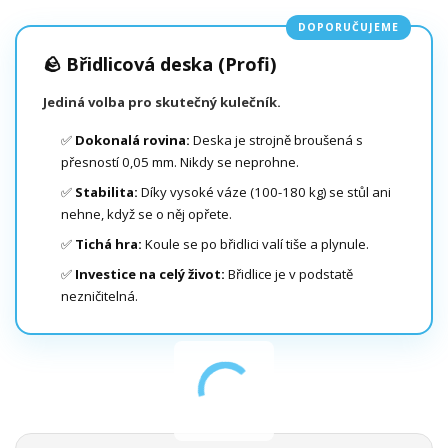
DOPORUČUJEME
🪨 Břidlicová deska (Profi)
Jediná volba pro skutečný kulečník.
✅
Dokonalá rovina:
Deska je strojně broušená s
přesností 0,05 mm. Nikdy se neprohne.
✅
Stabilita:
Díky vysoké váze (100-180 kg) se stůl ani
nehne, když se o něj opřete.
✅
Tichá hra:
Koule se po břidlici valí tiše a plynule.
✅
Investice na celý život:
Břidlice je v podstatě
nezničitelná.