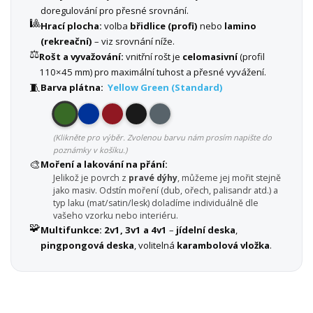
doregulování pro přesné srovnání.
🎱
Hrací plocha:
volba
břidlice (profi)
nebo
lamino
(rekreační)
– viz srovnání níže.
⚖️
Rošt a vyvažování:
vnitřní rošt je
celomasivní
(profil
110×45 mm) pro maximální tuhost a přesné vyvážení.
🧵
Barva plátna:
Yellow Green (Standard)
(Klikněte pro výběr. Zvolenou barvu nám prosím napište do
poznámky v košíku.)
🎨
Moření a lakování na přání:
Jelikož je povrch z
pravé dýhy
, můžeme jej mořit stejně
jako masiv. Odstín moření (dub, ořech, palisandr atd.) a
typ laku (mat/satin/lesk) doladíme individuálně dle
vašeho vzorku nebo interiéru.
🧩
Multifunkce:
2v1, 3v1 a 4v1
–
jídelní deska
,
pingpongová deska
, volitelná
karambolová vložka
.