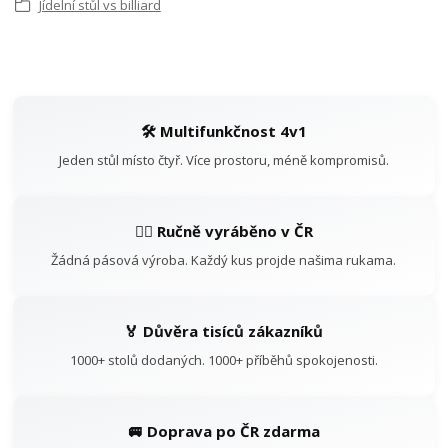
Jídelní stůl vs billiard
🛠️ Multifunkčnost 4v1
Jeden stůl místo čtyř. Více prostoru, méně kompromisů.
👷‍♂️ Ručně vyráběno v ČR
Žádná pásová výroba. Každý kus projde našima rukama.
🏅 Důvěra tisíců zákazníků
1000+ stolů dodaných. 1000+ příběhů spokojenosti.
🚐 Doprava po ČR zdarma