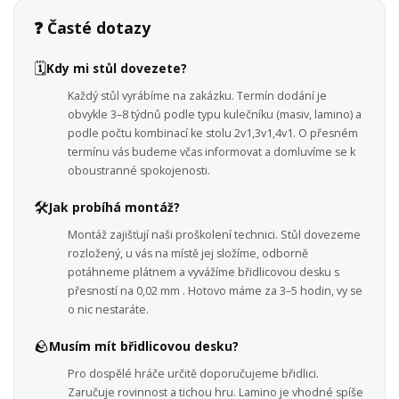
❓ Časté dotazy
🗓️
Kdy mi stůl dovezete?
Každý stůl vyrábíme na zakázku. Termín dodání je
obvykle 3–8 týdnů podle typu kulečníku (masiv, lamino) a
podle počtu kombinací ke stolu 2v1,3v1,4v1. O přesném
termínu vás budeme včas informovat a domluvíme se k
oboustranné spokojenosti.
🛠️
Jak probíhá montáž?
Montáž zajišťují naši proškolení technici. Stůl dovezeme
rozložený, u vás na místě jej složíme, odborně
potáhneme plátnem a vyvážíme břidlicovou desku s
přesností na 0,02 mm . Hotovo máme za 3–5 hodin, vy se
o nic nestaráte.
🪨
Musím mít břidlicovou desku?
Pro dospělé hráče určitě doporučujeme břidlici.
Zaručuje rovinnost a tichou hru. Lamino je vhodné spíše