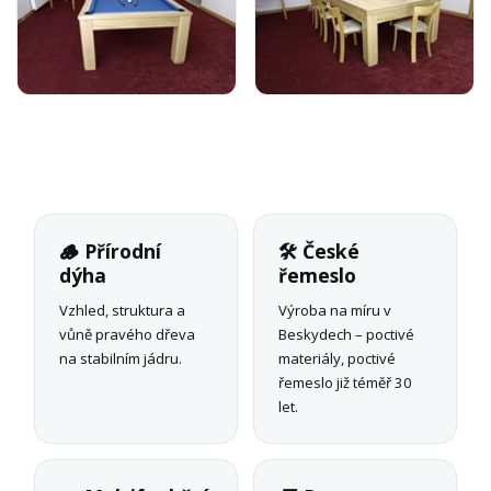
🪵 Přírodní
🛠 České
dýha
řemeslo
Vzhled, struktura a
Výroba na míru v
vůně pravého dřeva
Beskydech – poctivé
na stabilním jádru.
materiály, poctivé
řemeslo již téměř 30
let.