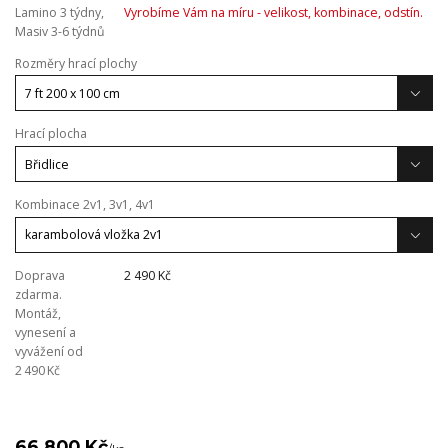
Lamino 3 týdny,
Vyrobíme Vám na míru - velikost, kombinace, odstín.
Masiv 3-6 týdnů
Rozměry hrací plochy
Hrací plocha
Kombinace 2v1, 3v1, 4v1
Doprava
2 490 Kč
zdarma.
Montáž,
vynesení a
vyvážení od
2 490 Kč
66 800 Kč