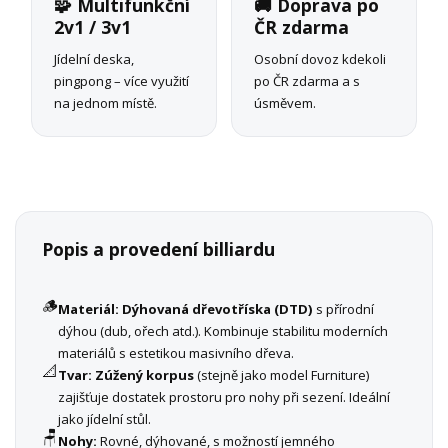
🧩 Multifunkční
🚚 Doprava po
2v1 / 3v1
ČR zdarma
Jídelní deska,
Osobní dovoz kdekoli
pingpong – více využití
po ČR zdarma a s
na jednom místě.
úsměvem.
Popis a provedení billiardu
🪵
Materiál:
Dýhovaná dřevotříska (DTD)
s přírodní
dýhou (dub, ořech atd.). Kombinuje stabilitu moderních
materiálů s estetikou masivního dřeva.
📐
Tvar:
Zúžený korpus
(stejně jako model Furniture)
zajišťuje dostatek prostoru pro nohy při sezení. Ideální
jako jídelní stůl.
🪑
Nohy:
Rovné, dýhované, s možností jemného