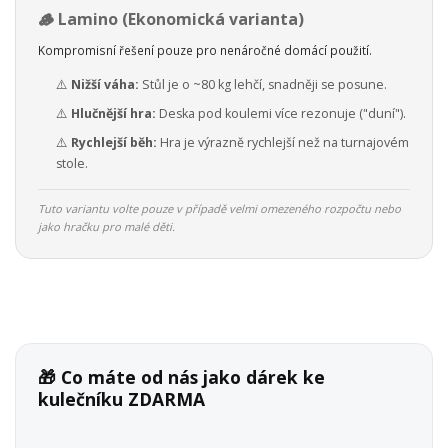
🪵 Lamino (Ekonomická varianta)
Kompromisní řešení pouze pro nenáročné domácí použití.
⚠️
Nižší váha:
Stůl je o ~80 kg lehčí, snadněji se posune.
⚠️
Hlučnější hra:
Deska pod koulemi více rezonuje ("duní").
⚠️
Rychlejší běh:
Hra je výrazně rychlejší než na turnajovém
stole.
Tuto variantu volte pouze v případě velmi omezeného rozpočtu nebo
jako hračku pro malé děti.
🎁 Co máte od nás jako dárek ke
kulečníku ZDARMA