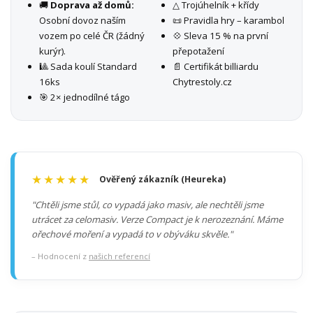
🚚
Doprava až domů:
△ Trojúhelník + křídy
Osobní dovoz naším
📜 Pravidla hry – karambol
vozem po celé ČR (žádný
💠 Sleva 15 % na první
kurýr).
přepotažení
🎱 Sada koulí Standard
📄 Certifikát billiardu
16ks
Chytrestoly.cz
🎯 2× jednodílné tágo
★★★★★
Ověřený zákazník (Heureka)
"Chtěli jsme stůl, co vypadá jako masiv, ale nechtěli jsme
utrácet za celomasiv. Verze Compact je k nerozeznání. Máme
ořechové moření a vypadá to v obýváku skvěle."
– Hodnocení z
našich referencí