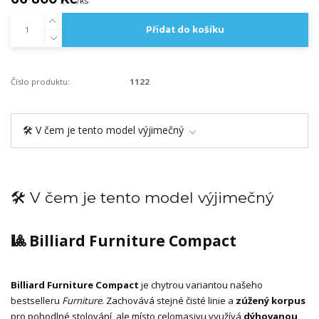
/
ks
Přidat do košíku
Číslo produktu:
1122
🛠️ V čem je tento model výjimečný
🛠️ V čem je tento model výjimečný
🎱 Billiard Furniture Compact
Billiard Furniture Compact
je chytrou variantou našeho
bestselleru
Furniture
. Zachovává stejné čisté linie a
zúžený korpus
pro pohodlné stolování, ale místo celomasivu využívá
dýhovanou