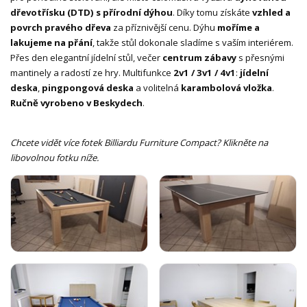
dřevotřísku (DTD) s přírodní dýhou
. Díky tomu získáte
vzhled a
povrch pravého dřeva
za příznivější cenu. Dýhu
moříme a
lakujeme na přání
, takže stůl dokonale sladíme s vaším interiérem.
Přes den elegantní jídelní stůl, večer
centrum zábavy
s přesnými
mantinely a radostí ze hry. Multifunkce
2v1 / 3v1 / 4v1
:
jídelní
deska
,
pingpongová deska
a volitelná
karambolová vložka
.
Ručně vyrobeno v Beskydech
.
Chcete vidět více fotek Billiardu Furniture Compact? Klikněte na
libovolnou fotku níže.