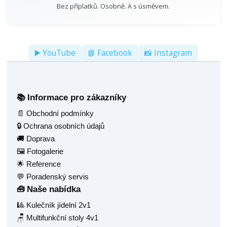
Bez příplatků. Osobně. A s úsměvem.
▶️ YouTube
📘 Facebook
📸 Instagram
Informace pro zákazníky
📚
📄 Obchodní podmínky
🔒 Ochrana osobních údajů
🚚 Doprava
🖼️ Fotogalerie
🌟 Reference
💬 Poradenský servis
Naše nabídka
🧰
🎱 Kulečník jídelní 2v1
🪑 Multifunkční stoly 4v1