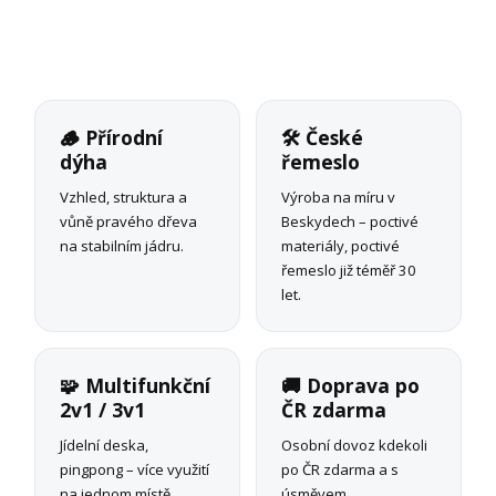
🪵 Přírodní
🛠 České
dýha
řemeslo
Vzhled, struktura a
Výroba na míru v
vůně pravého dřeva
Beskydech – poctivé
na stabilním jádru.
materiály, poctivé
řemeslo již téměř 30
let.
🧩 Multifunkční
🚚 Doprava po
2v1 / 3v1
ČR zdarma
Jídelní deska,
Osobní dovoz kdekoli
pingpong – více využití
po ČR zdarma a s
na jednom místě.
úsměvem.