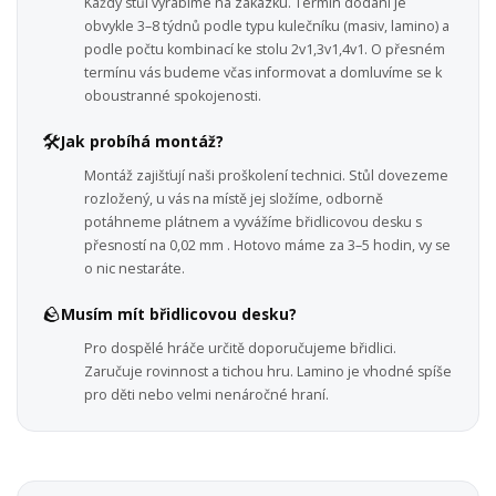
Každý stůl vyrábíme na zakázku. Termín dodání je
obvykle 3–8 týdnů podle typu kulečníku (masiv, lamino) a
podle počtu kombinací ke stolu 2v1,3v1,4v1. O přesném
termínu vás budeme včas informovat a domluvíme se k
oboustranné spokojenosti.
🛠️
Jak probíhá montáž?
Montáž zajišťují naši proškolení technici. Stůl dovezeme
rozložený, u vás na místě jej složíme, odborně
potáhneme plátnem a vyvážíme břidlicovou desku s
přesností na 0,02 mm . Hotovo máme za 3–5 hodin, vy se
o nic nestaráte.
🪨
Musím mít břidlicovou desku?
Pro dospělé hráče určitě doporučujeme břidlici.
Zaručuje rovinnost a tichou hru. Lamino je vhodné spíše
pro děti nebo velmi nenáročné hraní.