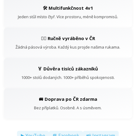
🛠️ Multifunkčnost 4v1
Jeden stůl místo čtyř. Více prostoru, méně kompromisů.
👷‍♂️ Ručně vyráběno v ČR
Žádná pásová výroba. Každý kus projde našima rukama.
🏅 Důvěra tisíců zákazníků
1000+ stolů dodaných. 1000+ příběhů spokojenosti.
🚐 Doprava po ČR zdarma
Bez příplatků. Osobně. A s úsměvem.
▶️ YouTube
📘 Facebook
📸 Instagram