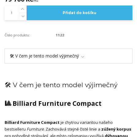
/
ks
Přidat do košíku
Číslo produktu:
1122
🛠️ V čem je tento model výjimečný
🛠️ V čem je tento model výjimečný
🎱 Billiard Furniture Compact
Billiard Furniture Compact
je chytrou variantou našeho
bestselleru
Furniture
. Zachovává stejné čisté linie a
zúžený korpus
pro pohodlné stolování, ale místo celomasivu využívá
dýhovanou