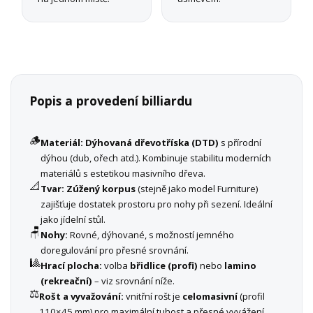
Popis a provedení billiardu
🪵
Materiál:
Dýhovaná dřevotříska (DTD)
s přírodní
dýhou (dub, ořech atd.). Kombinuje stabilitu moderních
materiálů s estetikou masivního dřeva.
📐
Tvar:
Zúžený korpus
(stejně jako model Furniture)
zajišťuje dostatek prostoru pro nohy při sezení. Ideální
jako jídelní stůl.
🪑
Nohy:
Rovné, dýhované, s možností jemného
doregulování pro přesné srovnání.
🎱
Hrací plocha:
volba
břidlice (profi)
nebo
lamino
(rekreační)
– viz srovnání níže.
⚖️
Rošt a vyvažování:
vnitřní rošt je
celomasivní
(profil
110×45 mm) pro maximální tuhost a přesné vyvážení.