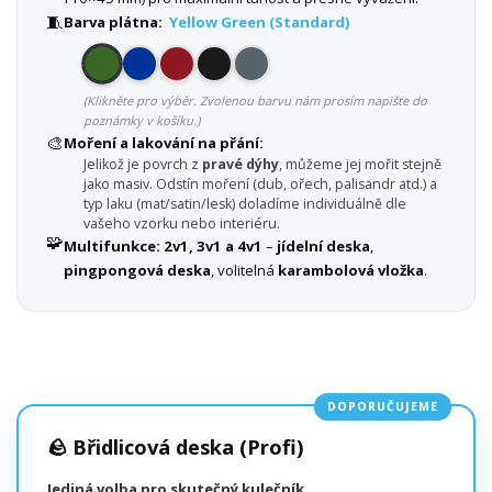
🧵
Barva plátna:
Yellow Green (Standard)
(Klikněte pro výběr. Zvolenou barvu nám prosím napište do
poznámky v košíku.)
🎨
Moření a lakování na přání:
Jelikož je povrch z
pravé dýhy
, můžeme jej mořit stejně
jako masiv. Odstín moření (dub, ořech, palisandr atd.) a
typ laku (mat/satin/lesk) doladíme individuálně dle
vašeho vzorku nebo interiéru.
🧩
Multifunkce:
2v1, 3v1 a 4v1
–
jídelní deska
,
pingpongová deska
, volitelná
karambolová vložka
.
DOPORUČUJEME
🪨 Břidlicová deska (Profi)
Jediná volba pro skutečný kulečník.