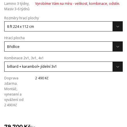
Lamino 3 týdny,
Vyrobíme Vám na míru - velikost, kombinace, odstín.
Masiv 3-6 týdnů
Rozměry hrací plochy
Hrací plocha
Kombinace 2v1, 3v1, 4v1
Doprava
2 490 Kč
zdarma.
Montáž,
vynesení a
vyvážení od
2 490 Kč
79 700 Kč