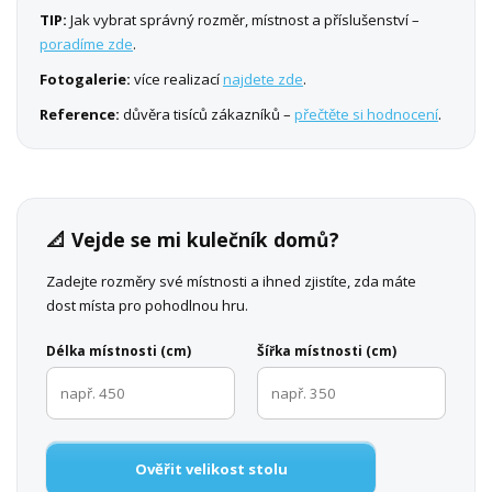
TIP:
Jak vybrat správný rozměr, místnost a příslušenství –
poradíme zde
.
Fotogalerie:
více realizací
najdete zde
.
Reference:
důvěra tisíců zákazníků –
přečtěte si hodnocení
.
📐 Vejde se mi kulečník domů?
Zadejte rozměry své místnosti a ihned zjistíte, zda máte
dost místa pro pohodlnou hru.
Délka místnosti (cm)
Šířka místnosti (cm)
Ověřit velikost stolu