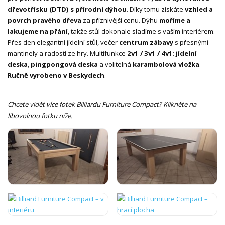
dřevotřísku (DTD) s přírodní dýhou
. Díky tomu získáte
vzhled a
povrch pravého dřeva
za příznivější cenu. Dýhu
moříme a
lakujeme na přání
, takže stůl dokonale sladíme s vaším interiérem.
Přes den elegantní jídelní stůl, večer
centrum zábavy
s přesnými
mantinely a radostí ze hry. Multifunkce
2v1 / 3v1 / 4v1
:
jídelní
deska
,
pingpongová deska
a volitelná
karambolová vložka
.
Ručně vyrobeno v Beskydech
.
Chcete vidět více fotek Billiardu Furniture Compact? Klikněte na
libovolnou fotku níže.