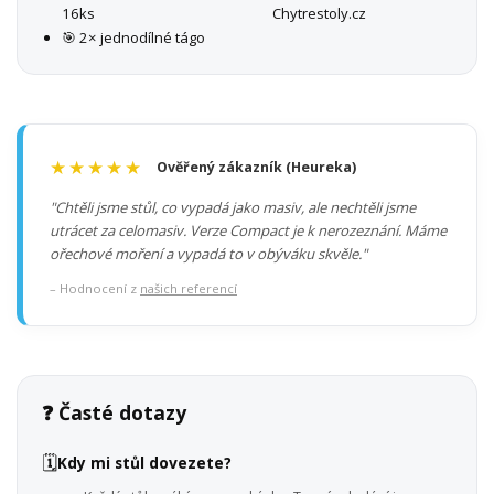
16ks
Chytrestoly.cz
🎯 2× jednodílné tágo
★★★★★
Ověřený zákazník (Heureka)
"Chtěli jsme stůl, co vypadá jako masiv, ale nechtěli jsme
utrácet za celomasiv. Verze Compact je k nerozeznání. Máme
ořechové moření a vypadá to v obýváku skvěle."
– Hodnocení z
našich referencí
❓ Časté dotazy
🗓️
Kdy mi stůl dovezete?