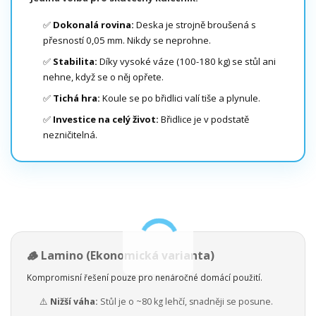
✅
Dokonalá rovina:
Deska je strojně broušená s
přesností 0,05 mm. Nikdy se neprohne.
✅
Stabilita:
Díky vysoké váze (100-180 kg) se stůl ani
nehne, když se o něj opřete.
✅
Tichá hra:
Koule se po břidlici valí tiše a plynule.
✅
Investice na celý život:
Břidlice je v podstatě
nezničitelná.
🪵 Lamino (Ekonomická varianta)
Kompromisní řešení pouze pro nenáročné domácí použití.
⚠️
Nižší váha:
Stůl je o ~80 kg lehčí, snadněji se posune.