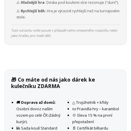
⚠️
Hlučnější hra:
Deska pod koulemi více rezonuje ("duní").
⚠️
Rychlejší běh:
Hra je výrazně rychlejší než na turnajovém
stole.
Tuto variantu volte pouze v případě velmi omezeného rozpočtu nebo
jako hračku pro malé děti.
🎁 Co máte od nás jako dárek ke
kulečníku ZDARMA
🚚
Doprava až domů:
△ Trojúhelník + křídy
Osobní dovoz naším
📜 Pravidla hry – karambol
vozem po celé ČR (žádný
💠 Sleva 15 % na první
kurýr).
přepotažení
🎱 Sada koulí Standard
📄 Certifikát billiardu