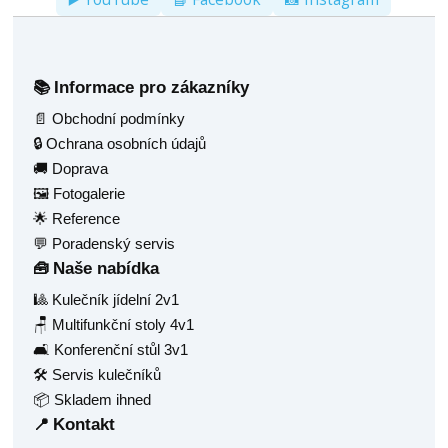
Informace pro zákazníky
📚
📄 Obchodní podmínky
🔒 Ochrana osobních údajů
🚚 Doprava
🖼️ Fotogalerie
🌟 Reference
💬 Poradenský servis
Naše nabídka
🧰
🎱 Kulečník jídelní 2v1
🪑 Multifunkční stoly 4v1
🛋️ Konferenční stůl 3v1
🛠️ Servis kulečníků
📦 Skladem ihned
Kontakt
📍