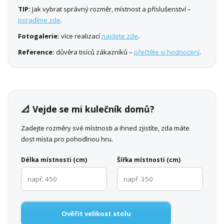
TIP:
Jak vybrat správný rozměr, místnost a příslušenství –
poradíme zde
.
Fotogalerie:
více realizací
najdete zde
.
Reference:
důvěra tisíců zákazníků –
přečtěte si hodnocení
.
📐 Vejde se mi kulečník domů?
Zadejte rozměry své místnosti a ihned zjistíte, zda máte
dost místa pro pohodlnou hru.
Délka místnosti (cm)
Šířka místnosti (cm)
Ověřit velikost stolu