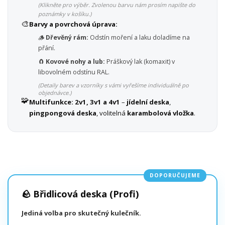
(Klikněte pro výběr. Zvolenou barvu nám prosím napište do
poznámky v košíku.)
🎨
Barvy a povrchová úprava:
🪵
Dřevěný rám:
Odstín moření a laku doladíme na
přání.
🧲
Kovové nohy a lub:
Práškový lak (komaxit) v
libovolném odstínu RAL.
(Detaily barev a vzorníky s vámi vyřešíme individuálně po
objednávce.)
🧩
Multifunkce:
2v1, 3v1 a 4v1
–
jídelní deska
,
pingpongová deska
, volitelná
karambolová vložka
.
DOPORUČUJEME
🪨 Břidlicová deska (Profi)
Jediná volba pro skutečný kulečník.