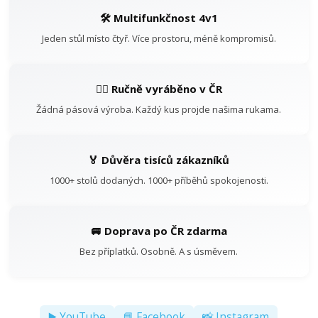
🛠️ Multifunkčnost 4v1
Jeden stůl místo čtyř. Více prostoru, méně kompromisů.
👷‍♂️ Ručně vyráběno v ČR
Žádná pásová výroba. Každý kus projde našima rukama.
🏅 Důvěra tisíců zákazníků
1000+ stolů dodaných. 1000+ příběhů spokojenosti.
🚐 Doprava po ČR zdarma
Bez příplatků. Osobně. A s úsměvem.
▶️ YouTube
📘 Facebook
📸 Instagram