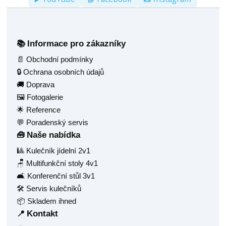
Informace pro zákazníky
📚
📄 Obchodní podmínky
🔒 Ochrana osobních údajů
🚚 Doprava
🖼️ Fotogalerie
🌟 Reference
💬 Poradenský servis
Naše nabídka
🧰
🎱 Kulečník jídelní 2v1
🪑 Multifunkční stoly 4v1
🛋️ Konferenční stůl 3v1
🛠️ Servis kulečníků
📦 Skladem ihned
Kontakt
📍