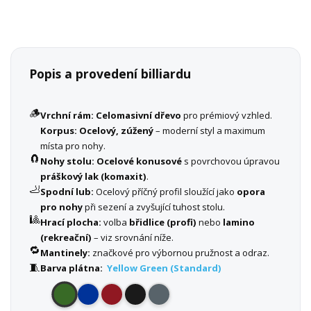
Popis a provedení billiardu
🪵
Vrchní rám:
Celomasivní dřevo
pro prémiový vzhled.
Korpus:
Ocelový, zúžený
– moderní styl a maximum
místa pro nohy.
🧲
Nohy stolu:
Ocelové konusové
s povrchovou úpravou
práškový lak (komaxit)
.
🦶
Spodní lub:
Ocelový příčný profil sloužící jako
opora
pro nohy
při sezení a zvyšující tuhost stolu.
🎱
Hrací plocha:
volba
břidlice (profi)
nebo
lamino
(rekreační)
– viz srovnání níže.
🔁
Mantinely:
značkové pro výbornou pružnost a odraz.
🧵
Barva plátna:
Yellow Green (Standard)