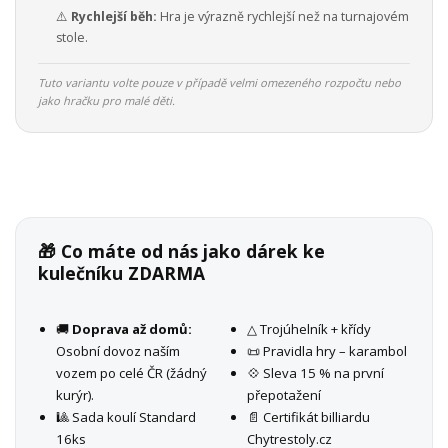
⚠️
Rychlejší běh:
Hra je výrazně rychlejší než na turnajovém
stole.
Tuto variantu volte pouze v případě velmi omezeného rozpočtu nebo
jako hračku pro malé děti.
🎁 Co máte od nás jako dárek ke
kulečníku ZDARMA
🚚
Doprava až domů:
△ Trojúhelník + křídy
Osobní dovoz naším
📜 Pravidla hry – karambol
vozem po celé ČR (žádný
💠 Sleva 15 % na první
kurýr).
přepotažení
🎱 Sada koulí Standard
📄 Certifikát billiardu
16ks
Chytrestoly.cz