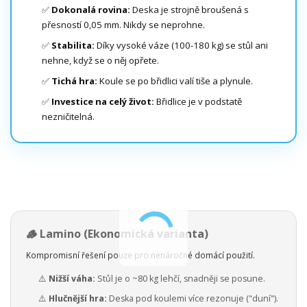
✅
Dokonalá rovina:
Deska je strojně broušená s
přesností 0,05 mm. Nikdy se neprohne.
✅
Stabilita:
Díky vysoké váze (100-180 kg) se stůl ani
nehne, když se o něj opřete.
✅
Tichá hra:
Koule se po břidlici valí tiše a plynule.
✅
Investice na celý život:
Břidlice je v podstatě
nezničitelná.
🪵 Lamino (Ekonomická varianta)
Kompromisní řešení pouze pro nenáročné domácí použití.
⚠️
Nižší váha:
Stůl je o ~80 kg lehčí, snadněji se posune.
⚠️
Hlučnější hra:
Deska pod koulemi více rezonuje ("duní").