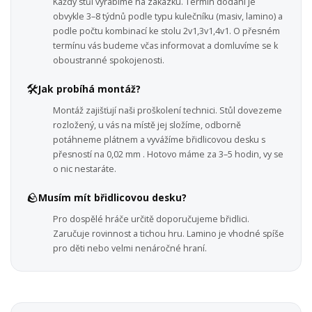
Každý stůl vyrábíme na zakázku. Termín dodání je
obvykle 3–8 týdnů podle typu kulečníku (masiv, lamino) a
podle počtu kombinací ke stolu 2v1,3v1,4v1. O přesném
termínu vás budeme včas informovat a domluvíme se k
oboustranné spokojenosti.
🛠️
Jak probíhá montáž?
Montáž zajišťují naši proškolení technici. Stůl dovezeme
rozložený, u vás na místě jej složíme, odborně
potáhneme plátnem a vyvážíme břidlicovou desku s
přesností na 0,02 mm . Hotovo máme za 3–5 hodin, vy se
o nic nestaráte.
🪨
Musím mít břidlicovou desku?
Pro dospělé hráče určitě doporučujeme břidlici.
Zaručuje rovinnost a tichou hru. Lamino je vhodné spíše
pro děti nebo velmi nenáročné hraní.