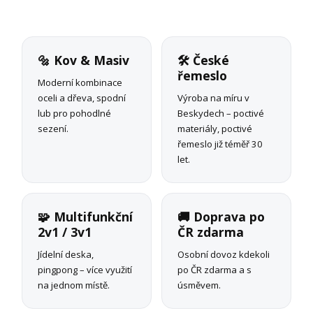
🔩 Kov & Masiv
🛠 České
řemeslo
Moderní kombinace
oceli a dřeva, spodní
Výroba na míru v
lub pro pohodlné
Beskydech – poctivé
sezení.
materiály, poctivé
řemeslo již téměř 30
let.
🧩 Multifunkční
🚚 Doprava po
2v1 / 3v1
ČR zdarma
Jídelní deska,
Osobní dovoz kdekoli
pingpong – více využití
po ČR zdarma a s
na jednom místě.
úsměvem.