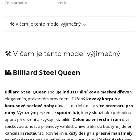
Číslo produktu:
1108
🛠️ V čem je tento model výjimečný
🛠️ V čem je tento model výjimečný
🎱 Billiard Steel Queen
Billiard Steel Queen
spojuje
industriální kov
a
masivní dřevo
v
elegantním, praktickém provedení. Zúžený
kovový korpus
a
konusové ocelové nohy
dávají stolu lehkost a
více prostoru pro
nohy
. Výrazným prvkem je
spodní lub
, který slouží jako pohodlná
opora při sezení a zvyšuje stabilitu.
Celomasivní vrchní rám
drží
špičkovou tuhost a prémiový vzhled. Univerzální do kuchyní, jídelen,
kanceláří i restaurací. Rovné linie, čistý design a
přesné mantinely
zajistí radost ze hry. Multifunkce
2v1 / 3v1 / 4v1
:
jídelní deska
pro