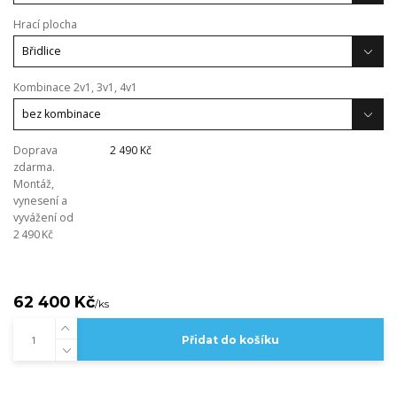
Hrací plocha
Kombinace 2v1, 3v1, 4v1
Doprava
2 490 Kč
zdarma.
Montáž,
vynesení a
vyvážení od
2 490 Kč
62 400 Kč
/
ks
Přidat do košíku