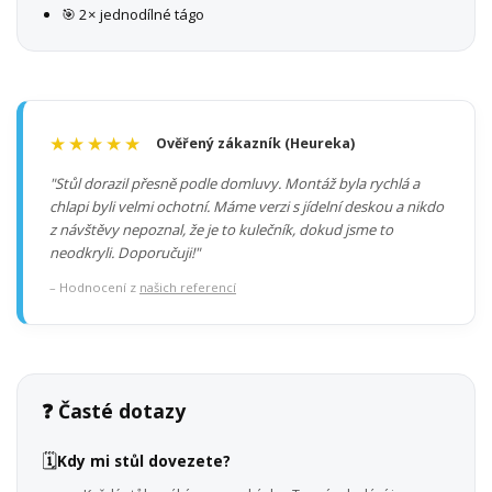
🎯 2× jednodílné tágo
★★★★★
Ověřený zákazník (Heureka)
"Stůl dorazil přesně podle domluvy. Montáž byla rychlá a
chlapi byli velmi ochotní. Máme verzi s jídelní deskou a nikdo
z návštěvy nepoznal, že je to kulečník, dokud jsme to
neodkryli. Doporučuji!"
– Hodnocení z
našich referencí
❓ Časté dotazy
🗓️
Kdy mi stůl dovezete?