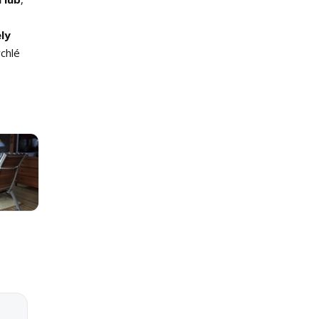
ly
chlé