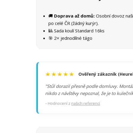
🚚
Doprava až domů:
Osobní dovoz na
po celé ČR (žádný kurýr).
🎱 Sada koulí Standard 16ks
🎯 2× jednodílné tágo
★★★★★
Ověřený zákazník (Heure
"Stůl dorazil přesně podle domluvy. Montáž 
nikdo z návštěvy nepoznal, že je to kuleční
– Hodnocení z
našich referencí