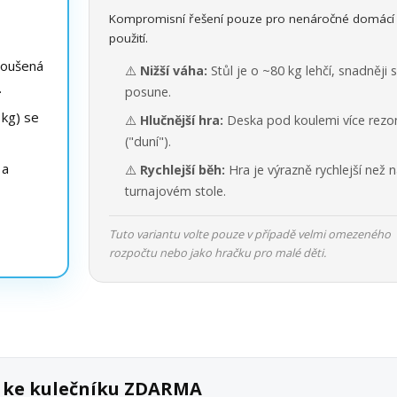
Kompromisní řešení pouze pro nenáročné domácí
použití.
roušená
⚠️
Nižší váha:
Stůl je o ~80 kg lehčí, snadněji 
.
posune.
kg) se
⚠️
Hlučnější hra:
Deska pod koulemi více rezo
("duní").
 a
⚠️
Rychlejší běh:
Hra je výrazně rychlejší než 
turnajovém stole.
Tuto variantu volte pouze v případě velmi omezeného
rozpočtu nebo jako hračku pro malé děti.
k ke kulečníku ZDARMA