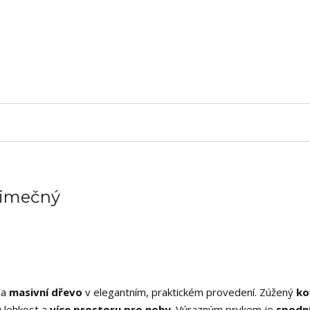
ýjimečný
a
masivní dřevo
v elegantním, praktickém provedení. Zúžený
ko
u lehkost a
více prostoru pro nohy
. Výrazným prvkem je
spodní