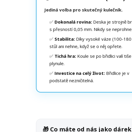
Jediná volba pro skutečný kulečník.
✅
Dokonalá rovina:
Deska je strojně b
s přesností 0,05 mm. Nikdy se neprohne
✅
Stabilita:
Díky vysoké váze (100-180 
stůl ani nehne, když se o něj opřete.
✅
Tichá hra:
Koule se po břidlici valí tiše
plynule.
✅
Investice na celý život:
Břidlice je v
podstatě nezničitelná.
🎁 Co máte od nás jako dáre