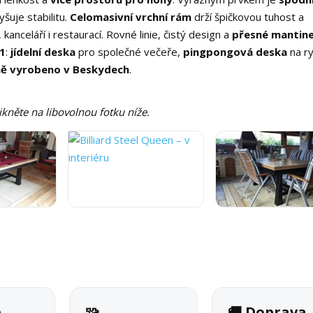
yšuje stabilitu.
Celomasivní vrchní rám
drží špičkovou tuhost a
kanceláří i restaurací. Rovné linie, čistý design a
přesné mantine
v1
:
jídelní deska
pro společné večeře,
pingpongová deska
na ry
ě vyrobeno v Beskydech
.
likněte na libovolnou fotku níže.
é
🧩
🚚 Doprava