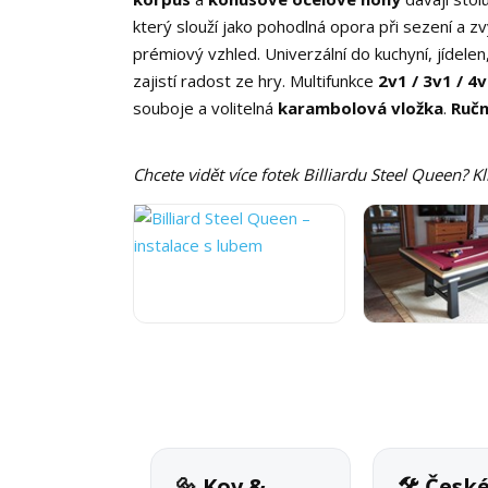
který slouží jako pohodlná opora při sezení a zv
prémiový vzhled. Univerzální do kuchyní, jídelen, 
zajistí radost ze hry. Multifunkce
2v1 / 3v1 / 4
souboje a volitelná
karambolová vložka
.
Ručn
Chcete vidět více fotek Billiardu Steel Queen? K
🔩 Kov &
🛠 Česk