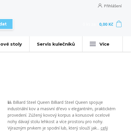
Přihlášení
0
ks
za
0,00 Kč
dat
ové stoly
Servis kulečníků
Více
🎱 Billiard Steel Queen Billiard Steel Queen spojuje
industriální kov a masivní dřevo v elegantním, praktickém
provedení. Zúžený kovový korpus a konusové ocelové
nohy dávají stolu lehkost a více prostoru pro nohy.
Výrazným prvkem je spodní lub, který slouží jak...
celý