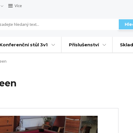
Více
Hle
Konferenční stůl 3v1
Příslušenství
Sklad
ueen
ueen