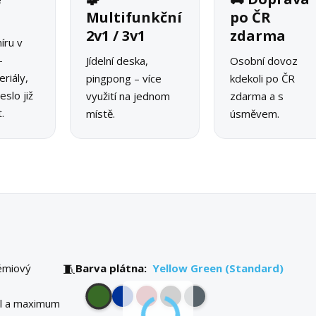
o
Multifunkční
po ČR
2v1 / 3v1
zdarma
íru v
–
Jídelní deska,
Osobní dovoz
riály,
pingpong – více
kdekoli po ČR
slo již
využití na jednom
zdarma a s
.
místě.
úsměvem.
🧵
émiový
Barva plátna:
Yellow Green (Standard)
yl a maximum