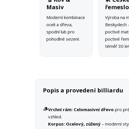
Masiv
řemesl
Moderní kombinace
Výroba na m
oceli a dřeva,
Beskydech 
spodní lub pro
poctivé mate
pohodlné sezení.
poctivé řeme
téměř 30 let
Popis a provedení billiardu
🪵
Vrchní rám:
Celomasivní dřevo
pro pr
vzhled.
Korpus:
Ocelový, zúžený
– moderní st