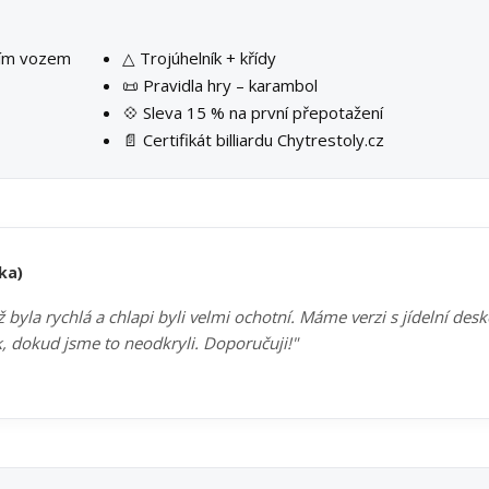
ším vozem
△ Trojúhelník + křídy
📜 Pravidla hry – karambol
💠 Sleva 15 % na první přepotažení
📄 Certifikát billiardu Chytrestoly.cz
ka)
byla rychlá a chlapi byli velmi ochotní. Máme verzi s jídelní des
k, dokud jsme to neodkryli. Doporučuji!"