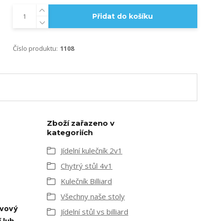
Přidat do košíku
Číslo produktu:
1108
Zboží zařazeno v
kategoriích
Jídelní kulečník 2v1
Chytrý stůl 4v1
Kulečník Billiard
Všechny naše stoly
vový
Jídelní stůl vs billiard
 lub
,