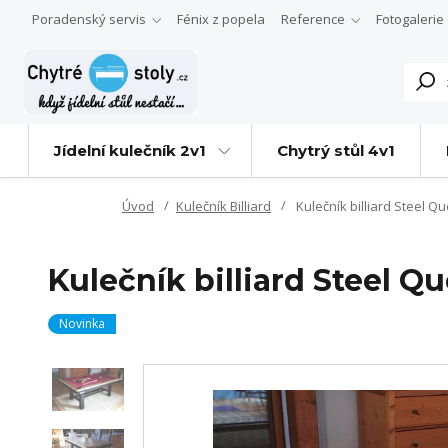
Poradenský servis
Fénix z popela
Reference
Fotogalerie
Jídelní kulečník 2v1
Chytrý stůl 4v1
Úvod
Kulečník Billiard
Kulečník billiard Steel Q
Kulečník billiard Steel Q
Novinka