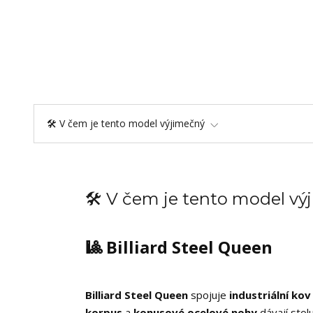
🛠️ V čem je tento model výjimečný
🛠️ V čem je tento model v
🎱 Billiard Steel Queen
Billiard Steel Queen
spojuje
industriální kov
korpus
a
konusové ocelové nohy
dávají stol