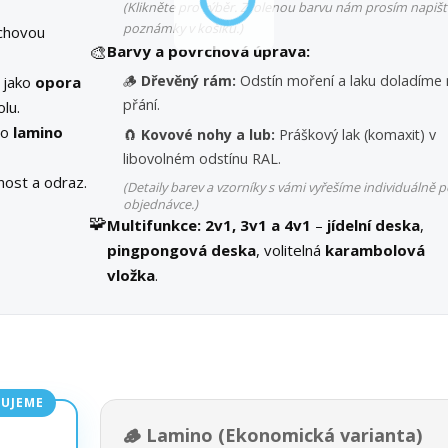
(Klikněte pro výběr. Zvolenou barvu nám prosím napišt
poznámky v košíku.)
chovou
🎨
Barvy a povrchová úprava:
🪵
Dřevěný rám:
Odstín moření a laku doladíme 
í jako
opora
přání.
olu.
bo
lamino
🧲
Kovové nohy a lub:
Práškový lak (komaxit) v
libovolném odstínu RAL.
ost a odraz.
(Detaily barev a vzorníky s vámi vyřešíme individuálně p
objednávce.)
🧩
Multifunkce:
2v1, 3v1 a 4v1
–
jídelní deska
,
pingpongová deska
, volitelná
karambolová
vložka
.
UJEME
🪵 Lamino (Ekonomická varianta)