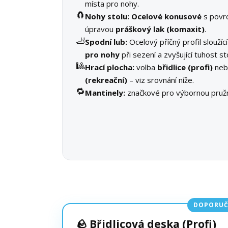
místa pro nohy.
🧲
Nohy stolu:
Ocelové konusové
s povr
úpravou
práškový lak (komaxit)
.
🦶
Spodní lub:
Ocelový příčný profil sloužíc
pro nohy
při sezení a zvyšující tuhost st
🎱
Hrací plocha:
volba
břidlice (profi)
ne
(rekreační)
– viz srovnání níže.
🔁
Mantinely:
značkové pro výbornou pružn
DOPORUČ
🪨 Břidlicová deska (Profi)