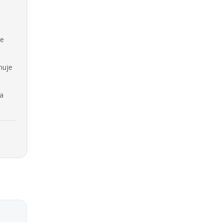
se
nuje
na