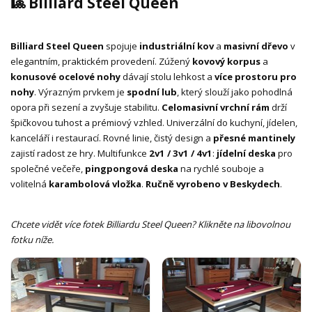
🎱 Billiard Steel Queen
Billiard Steel Queen
spojuje
industriální kov
a
masivní dřevo
v
elegantním, praktickém provedení. Zúžený
kovový korpus
a
konusové ocelové nohy
dávají stolu lehkost a
více prostoru pro
nohy
. Výrazným prvkem je
spodní lub
, který slouží jako pohodlná
opora při sezení a zvyšuje stabilitu.
Celomasivní vrchní rám
drží
špičkovou tuhost a prémiový vzhled. Univerzální do kuchyní, jídelen,
kanceláří i restaurací. Rovné linie, čistý design a
přesné mantinely
zajistí radost ze hry. Multifunkce
2v1 / 3v1 / 4v1
:
jídelní deska
pro
společné večeře,
pingpongová deska
na rychlé souboje a
volitelná
karambolová vložka
.
Ručně vyrobeno v Beskydech
.
Chcete vidět více fotek Billiardu Steel Queen? Klikněte na libovolnou
fotku níže.