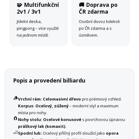
🧩 Multifunkční
🚚 Doprava po
2v1 / 3v1
ČR zdarma
Jídelní deska,
Osobní dovoz kdekoli
pingpong – více využití
po ČR zdarma a s
na jednom místě.
úsměvem.
Popis a provedení billiardu
🪵
Vrchní rám:
Celomasivní dřevo
pro prémiový vzhled.
Korpus:
Ocelový, zúžený
– moderní styl a maximum
místa pro nohy.
🧲
Nohy stolu:
Ocelové konusové
s povrchovou úpravou
práškový lak (komaxit)
.
🦶
Spodní lub:
Ocelový příčný profil sloužící jako
opora