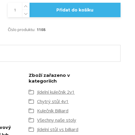
Přidat do košíku
Číslo produktu:
1108
Zboží zařazeno v
kategoriích
Jídelní kulečník 2v1
Chytrý stůl 4v1
Kulečník Billiard
Všechny naše stoly
vový
Jídelní stůl vs billiard
 lub
,