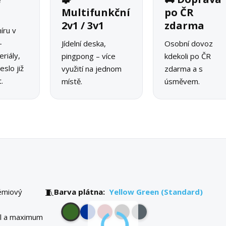
o
Multifunkční
po ČR
2v1 / 3v1
zdarma
íru v
–
Jídelní deska,
Osobní dovoz
riály,
pingpong – více
kdekoli po ČR
slo již
využití na jednom
zdarma a s
.
místě.
úsměvem.
🧵
émiový
Barva plátna:
Yellow Green (Standard)
yl a maximum