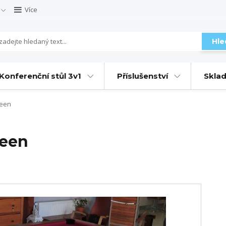
Více
Hle
Konferenční stůl 3v1
Příslušenství
Sklad
ueen
ueen