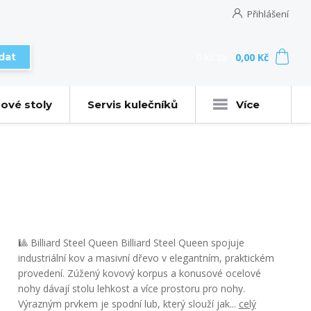
Přihlášení
0
ks
za
0,00 Kč
dat
ové stoly
Servis kulečníků
Více
🎱 Billiard Steel Queen Billiard Steel Queen spojuje
industriální kov a masivní dřevo v elegantním, praktickém
provedení. Zúžený kovový korpus a konusové ocelové
nohy dávají stolu lehkost a více prostoru pro nohy.
Výrazným prvkem je spodní lub, který slouží jak...
celý