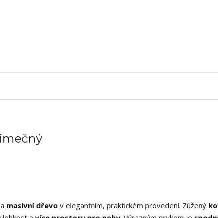
ýjimečný
a
masivní dřevo
v elegantním, praktickém provedení. Zúžený
ko
u lehkost a
více prostoru pro nohy
. Výrazným prvkem je
spodní