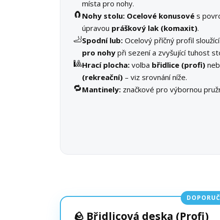
místa pro nohy.
🧲
Nohy stolu:
Ocelové konusové
s povr
úpravou
práškový lak (komaxit)
.
🦶
Spodní lub:
Ocelový příčný profil sloužíc
pro nohy
při sezení a zvyšující tuhost st
🎱
Hrací plocha:
volba
břidlice (profi)
ne
(rekreační)
– viz srovnání níže.
🔁
Mantinely:
značkové pro výbornou pružn
DOPORUČ
🪨 Břidlicová deska (Profi)