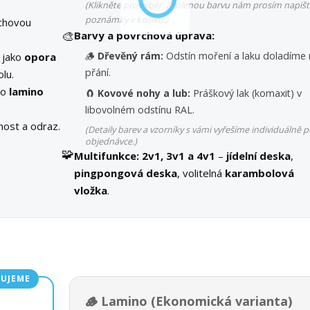
(Klikněte pro výběr. Zvolenou barvu nám prosím napišt
poznámky v košíku.)
chovou
🎨
Barvy a povrchová úprava:
🪵
Dřevěný rám:
Odstín moření a laku doladíme 
í jako
opora
přání.
olu.
bo
lamino
🧲
Kovové nohy a lub:
Práškový lak (komaxit) v
libovolném odstínu RAL.
ost a odraz.
(Detaily barev a vzorníky s vámi vyřešíme individuálně p
objednávce.)
🧩
Multifunkce:
2v1, 3v1 a 4v1
–
jídelní deska
,
pingpongová deska
, volitelná
karambolová
vložka
.
UJEME
🪵 Lamino (Ekonomická varianta)