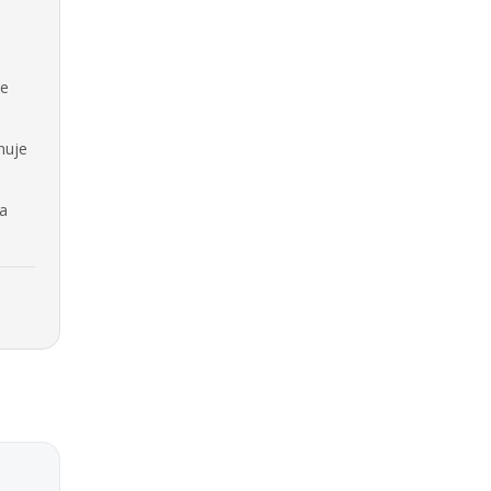
se
nuje
na