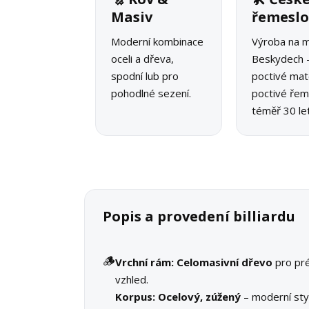
Masiv
řemesl
Moderní kombinace
Výroba na m
oceli a dřeva,
Beskydech 
spodní lub pro
poctivé mate
pohodlné sezení.
poctivé řeme
téměř 30 let
Popis a provedení billiardu
🪵
Vrchní rám:
Celomasivní dřevo
pro pr
vzhled.
Korpus:
Ocelový, zúžený
– moderní st