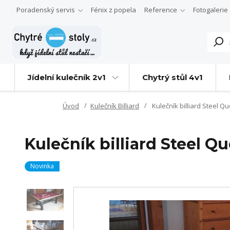
Poradenský servis
Fénix z popela
Reference
Fotogalerie
Jídelní kulečník 2v1
Chytrý stůl 4v1
Úvod
Kulečník Billiard
Kulečník billiard Steel Q
Kulečník billiard Steel Q
Novinka