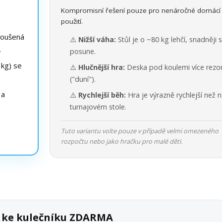
Kompromisní řešení pouze pro nenáročné domácí
použití.
roušená
⚠️
Nižší váha:
Stůl je o ~80 kg lehčí, snadněji 
.
posune.
kg) se
⚠️
Hlučnější hra:
Deska pod koulemi více rezo
("duní").
 a
⚠️
Rychlejší běh:
Hra je výrazně rychlejší než 
turnajovém stole.
Tuto variantu volte pouze v případě velmi omezeného
rozpočtu nebo jako hračku pro malé děti.
k ke kulečníku ZDARMA