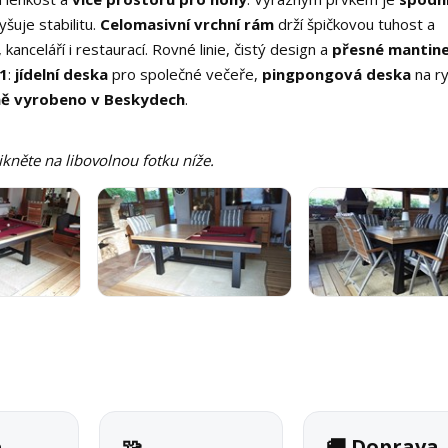
yšuje stabilitu.
Celomasivní vrchní rám
drží špičkovou tuhost a
kanceláří i restaurací. Rovné linie, čistý design a
přesné mantine
v1
:
jídelní deska
pro společné večeře,
pingpongová deska
na ry
ě vyrobeno v Beskydech
.
likněte na libovolnou fotku níže.
é
🧩
🚚 Doprava