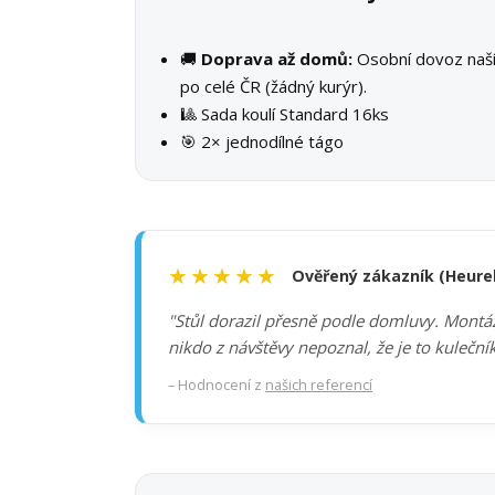
🚚
Doprava až domů:
Osobní dovoz na
po celé ČR (žádný kurýr).
🎱 Sada koulí Standard 16ks
🎯 2× jednodílné tágo
★★★★★
Ověřený zákazník (Heure
"Stůl dorazil přesně podle domluvy. Montáž 
nikdo z návštěvy nepoznal, že je to kuleční
– Hodnocení z
našich referencí