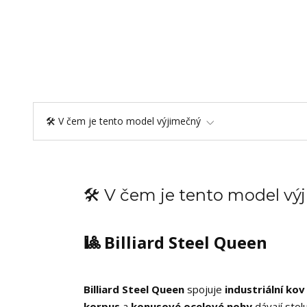
🛠️ V čem je tento model výjimečný
🛠️ V čem je tento model v
🎱 Billiard Steel Queen
Billiard Steel Queen
spojuje
industriální kov
korpus
a
konusové ocelové nohy
dávají stol