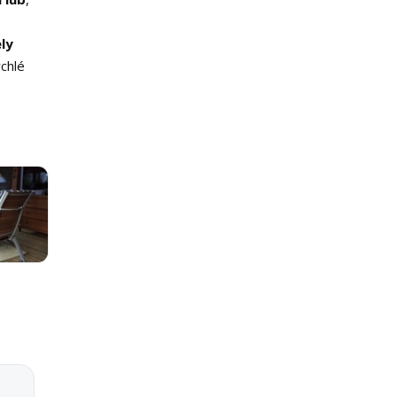
ly
chlé