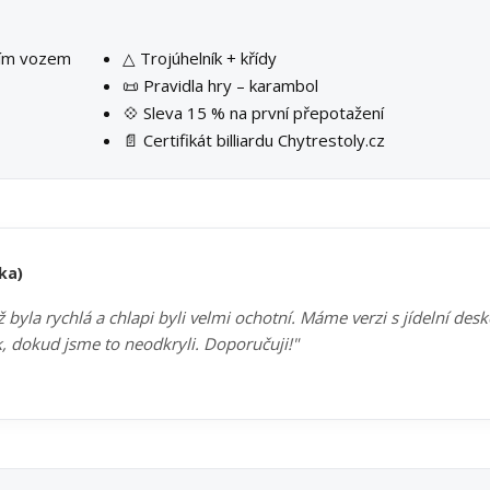
ším vozem
△ Trojúhelník + křídy
📜 Pravidla hry – karambol
💠 Sleva 15 % na první přepotažení
📄 Certifikát billiardu Chytrestoly.cz
ka)
byla rychlá a chlapi byli velmi ochotní. Máme verzi s jídelní des
k, dokud jsme to neodkryli. Doporučuji!"