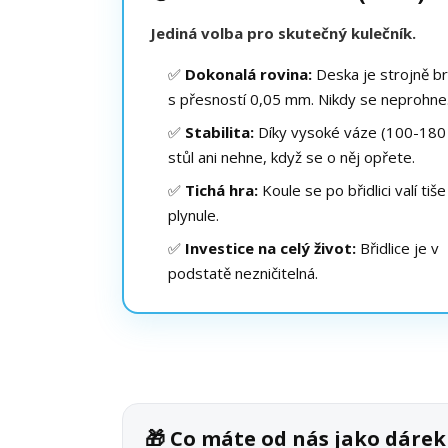
Jediná volba pro skutečný kulečník.
✅
Dokonalá rovina:
Deska je strojně b
s přesností 0,05 mm. Nikdy se neprohne
✅
Stabilita:
Díky vysoké váze (100-180 
stůl ani nehne, když se o něj opřete.
✅
Tichá hra:
Koule se po břidlici valí tiše
plynule.
✅
Investice na celý život:
Břidlice je v
podstatě nezničitelná.
🎁 Co máte od nás jako dáre