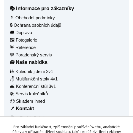
Informace pro zákazníky
📚
📄 Obchodní podmínky
🔒 Ochrana osobních údajů
🚚 Doprava
🖼️ Fotogalerie
🌟 Reference
💬 Poradenský servis
Naše nabídka
🧰
🎱 Kulečník jídelní 2v1
🪑 Multifunkční stoly 4v1
🛋️ Konferenční stůl 3v1
🛠️ Servis kulečníků
📦 Skladem ihned
Kontakt
📍
🧑‍💼 Radek Balaš
🏠 Hlavní 1377
Pro základní funkčnost, zpříjemnění používání webu, analytické
🏙️ Frýdlant nad Ostravicí, 73911
účely a v případě udělení souhlasu také pro účely cílení reklamy