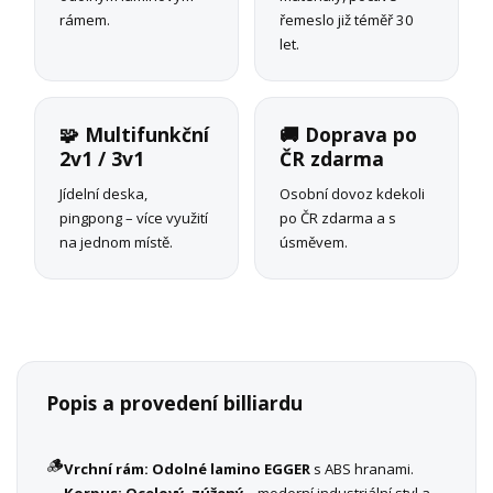
rámem.
řemeslo již téměř 30
let.
🧩 Multifunkční
🚚 Doprava po
2v1 / 3v1
ČR zdarma
Jídelní deska,
Osobní dovoz kdekoli
pingpong – více využití
po ČR zdarma a s
na jednom místě.
úsměvem.
Popis a provedení billiardu
🪵
Vrchní rám:
Odolné lamino EGGER
s ABS hranami.