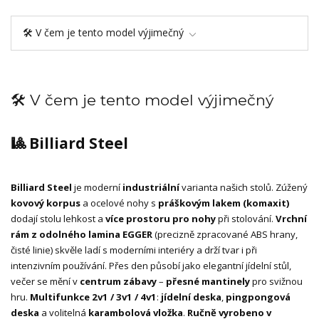
🛠️ V čem je tento model výjimečný
🛠️ V čem je tento model výjimečný
🎱 Billiard Steel
Billiard Steel
je moderní
industriální
varianta našich stolů. Zúžený
kovový korpus
a ocelové nohy s
práškovým lakem (komaxit)
dodají stolu lehkost a
více prostoru pro nohy
při stolování.
Vrchní
rám z odolného lamina EGGER
(precizně zpracované ABS hrany,
čisté linie) skvěle ladí s moderními interiéry a drží tvar i při
intenzivním používání. Přes den působí jako elegantní jídelní stůl,
večer se mění v
centrum zábavy
–
přesné mantinely
pro svižnou
hru.
Multifunkce 2v1 / 3v1 / 4v1
:
jídelní deska
,
pingpongová
deska
a volitelná
karambolová vložka
.
Ručně vyrobeno v