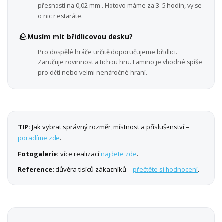
přesností na 0,02 mm . Hotovo máme za 3–5 hodin, vy se
o nic nestaráte.
🪨
Musím mít břidlicovou desku?
Pro dospělé hráče určitě doporučujeme břidlici.
Zaručuje rovinnost a tichou hru. Lamino je vhodné spíše
pro děti nebo velmi nenáročné hraní.
TIP:
Jak vybrat správný rozměr, místnost a příslušenství –
poradíme zde
.
Fotogalerie:
více realizací
najdete zde
.
Reference:
důvěra tisíců zákazníků –
přečtěte si hodnocení
.