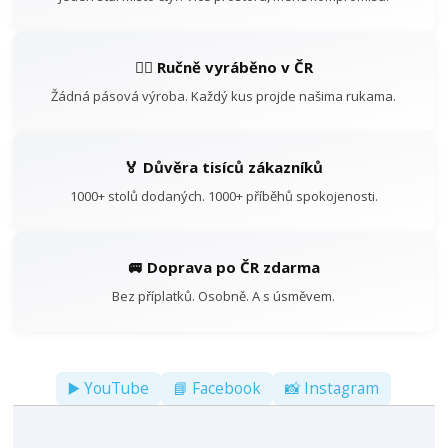
👷‍♂️ Ručně vyráběno v ČR
Žádná pásová výroba. Každý kus projde našima rukama.
🏅 Důvěra tisíců zákazníků
1000+ stolů dodaných. 1000+ příběhů spokojenosti.
🚐 Doprava po ČR zdarma
Bez příplatků. Osobně. A s úsměvem.
▶️ YouTube
📘 Facebook
📸 Instagram