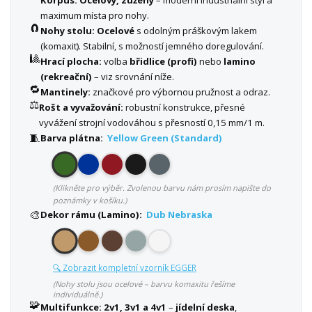
Korpus:
Ocelový, zúžený
– moderní industriální styl a
maximum místa pro nohy.
🧲
Nohy stolu:
Ocelové
s odolným práškovým lakem
(komaxit). Stabilní, s možností jemného doregulování.
🎱
Hrací plocha:
volba
břidlice (profi)
nebo
lamino
(rekreační)
– viz srovnání níže.
🔁
Mantinely:
značkové pro výbornou pružnost a odraz.
⚖️
Rošt a vyvažování:
robustní konstrukce, přesné
vyvážení strojní vodováhou s přesností 0,15 mm/1 m.
🧵
Barva plátna:
Yellow Green (Standard)
(Klikněte pro výběr. Zvolenou barvu nám prosím napište do
poznámky v košíku.)
🎨
Dekor rámu (Lamino):
Dub Nebraska
🔍 Zobrazit kompletní vzorník EGGER
(Nohy stolu jsou ocelové – barvu komaxitu řešíme
individuálně.)
🧩
Multifunkce:
2v1, 3v1 a 4v1
–
jídelní deska
,