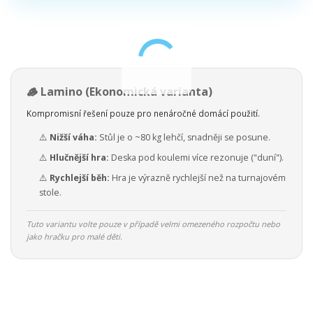
🪵 Lamino (Ekonomická varianta)
Kompromisní řešení pouze pro nenáročné domácí použití.
⚠️
Nižší váha:
Stůl je o ~80 kg lehčí, snadněji se posune.
⚠️
Hlučnější hra:
Deska pod koulemi více rezonuje ("duní").
⚠️
Rychlejší běh:
Hra je výrazně rychlejší než na turnajovém
stole.
Tuto variantu volte pouze v případě velmi omezeného rozpočtu nebo
jako hračku pro malé děti.