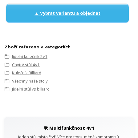
▲ Vybrat variantu a objednat
Zboží zařazeno v kategoriích
Jídelní kulečník 2v1
Chytrý stůl 4v1
Kulečník Billiard
Všechny naše stoly
Jídelní stůl vs billiard
🛠️ Multifunkčnost 4v1
Jeden stůl místo čtyř. Více prostoru, méně kompromisů.