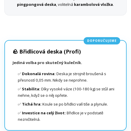
pingpongová deska
, volitelná
karambolová vložka
.
DOPORUČUJEME
🪨 Břidlicová deska (Profi)
Jediná volba pro skutečný kulečník.
✅
Dokonalá rovina:
Deska je strojně broušená s
přesností 0,05 mm. Nikdy se neprohne.
✅
Stabilita:
Díky vysoké váze (100-180 kg) se stůl ani
nehne, když se o něj opřete.
✅
Tichá hra:
Koule se po břidlici valí tiše a plynule.
✅
Investice na celý život:
Břidlice je v podstatě
nezničitelná.