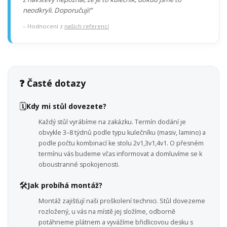
neodkryli. Doporučuji!"
– Hodnocení z
našich referencí
❓ Časté dotazy
🗓️
Kdy mi stůl dovezete?
Každý stůl vyrábíme na zakázku. Termín dodání je
obvykle 3–8 týdnů podle typu kulečníku (masiv, lamino) a
podle počtu kombinací ke stolu 2v1,3v1,4v1. O přesném
termínu vás budeme včas informovat a domluvíme se k
oboustranné spokojenosti.
🛠️
Jak probíhá montáž?
Montáž zajišťují naši proškolení technici. Stůl dovezeme
rozložený, u vás na místě jej složíme, odborně
potáhneme plátnem a vyvážíme břidlicovou desku s