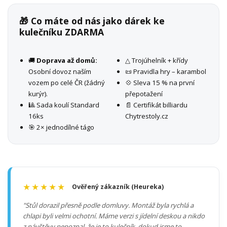
🎁 Co máte od nás jako dárek ke
kulečníku ZDARMA
🚚
Doprava až domů:
△ Trojúhelník + křídy
Osobní dovoz naším
📜 Pravidla hry – karambol
vozem po celé ČR (žádný
💠 Sleva 15 % na první
kurýr).
přepotažení
🎱 Sada koulí Standard
📄 Certifikát billiardu
16ks
Chytrestoly.cz
🎯 2× jednodílné tágo
★★★★★
Ověřený zákazník (Heureka)
"Stůl dorazil přesně podle domluvy. Montáž byla rychlá a
chlapi byli velmi ochotní. Máme verzi s jídelní deskou a nikdo
z návštěvy nepoznal, že je to kulečník, dokud jsme to