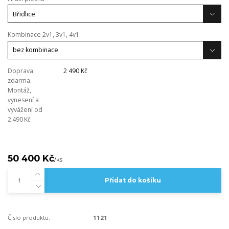
Kombinace 2v1, 3v1, 4v1
Doprava
2 490 Kč
zdarma.
Montáž,
vynesení a
vyvážení od
2 490 Kč
50 400 Kč
/
ks
Přidat do košíku
Číslo produktu:
1121