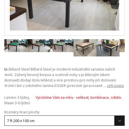
🎱 Billiard Steel Billiard Steel je moderní industriální varianta našich
stolů. Zúžený kovový korpus a ocelové nohy s práškovým lakem
(komaxit) dodají stolu lehkost a více prostoru pro nohy při stolování.
Vrchní rám z odolného lamina EGGER (precizně zpracované ...
celý popis
Lamino 3 týdny,
Vyrobíme Vám na míru - velikost, kombinace, odstín.
Masiv 3-6 týdnů
Rozměry hrací plochy