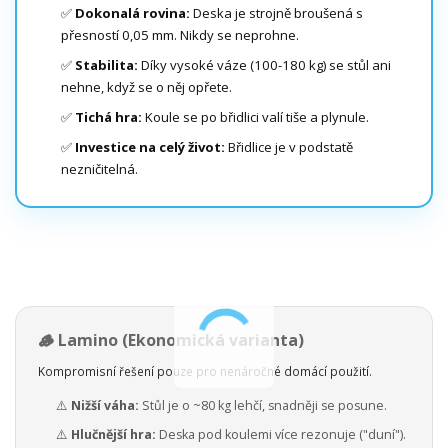
✅
Dokonalá rovina:
Deska je strojně broušená s
přesností 0,05 mm. Nikdy se neprohne.
✅
Stabilita:
Díky vysoké váze (100-180 kg) se stůl ani
nehne, když se o něj opřete.
✅
Tichá hra:
Koule se po břidlici valí tiše a plynule.
✅
Investice na celý život:
Břidlice je v podstatě
nezničitelná.
🪵 Lamino (Ekonomická varianta)
Kompromisní řešení pouze pro nenáročné domácí použití.
⚠️
Nižší váha:
Stůl je o ~80 kg lehčí, snadněji se posune.
⚠️
Hlučnější hra:
Deska pod koulemi více rezonuje ("duní").