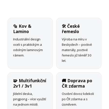
🔩 Kov &
🛠 České
Lamino
řemeslo
Industriální design
Výroba na míru v
oceli s praktickým a
Beskydech – poctivé
odolným laminovým
materiály, poctivé
rámem.
řemeslo již téměř 30
let.
🧩 Multifunkční
🚚 Doprava po
2v1 / 3v1
ČR zdarma
Jídelní deska,
Osobní dovoz kdekoli
pingpong – více využití
po ČR zdarma a s
na jednom místě.
úsměvem.