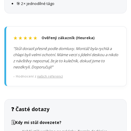
🎯 2× jednodílné tágo
★★★★★
Ověřený zákazník (Heureka)
"Stůl dorazil přesně podle domluvy. Montáž byla rychlá a
chlapi byli velmi ochotní. Máme verzi s jídelní deskou a nikdo
z návštěvy nepoznal, že je to kulečník, dokud jsme to
neodkryli. Doporučuji!"
– Hodnocení z
našich referencí
❓ Časté dotazy
🗓️
Kdy mi stůl dovezete?