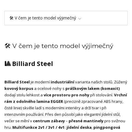
🛠️ V čem je tento model výjimečný
🛠️ V čem je tento model výjimečný
🎱 Billiard Steel
Billiard Steel
je moderní
industriální
varianta našich stolů. Zúžený
kovový korpus
a ocelové nohy s
práškovým lakem (komaxit)
dodají stolu lehkost a
více prostoru pro nohy
při stolování.
Vrchní
rám z odolného lamina EGGER
(precizně zpracované ABS hrany,
čisté linie) skvěle ladí s moderními interiéry a drží tvar i při
intenzivním používání. Přes den působí jako elegantní jídelní stůl,
večer se mění v
centrum zábavy
–
přesné mantinely
pro svižnou
hru.
Multifunkce 2v1 / 3v1 / 4v1
:
jídelní deska
,
pingpongová