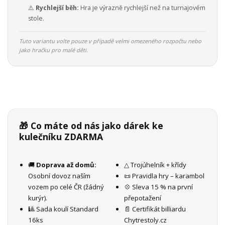
⚠️
Rychlejší běh:
Hra je výrazně rychlejší než na turnajovém
stole.
Tuto variantu volte pouze v případě velmi omezeného rozpočtu nebo
jako hračku pro malé děti.
🎁 Co máte od nás jako dárek ke
kulečníku ZDARMA
🚚
Doprava až domů:
△ Trojúhelník + křídy
Osobní dovoz naším
📜 Pravidla hry – karambol
vozem po celé ČR (žádný
💠 Sleva 15 % na první
kurýr).
přepotažení
🎱 Sada koulí Standard
📄 Certifikát billiardu
16ks
Chytrestoly.cz