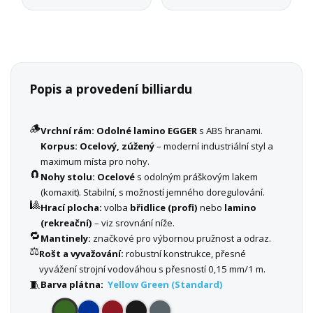
Popis a provedení billiardu
🪵
Vrchní rám:
Odolné lamino EGGER
s ABS hranami.
Korpus:
Ocelový, zúžený
– moderní industriální styl a
maximum místa pro nohy.
🧲
Nohy stolu:
Ocelové
s odolným práškovým lakem
(komaxit). Stabilní, s možností jemného doregulování.
🎱
Hrací plocha:
volba
břidlice (profi)
nebo
lamino
(rekreační)
– viz srovnání níže.
🔁
Mantinely:
značkové pro výbornou pružnost a odraz.
⚖️
Rošt a vyvažování:
robustní konstrukce, přesné
vyvážení strojní vodováhou s přesností 0,15 mm/1 m.
🧵
Barva plátna:
Yellow Green (Standard)