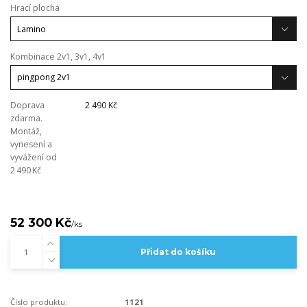
Hrací plocha
Kombinace 2v1, 3v1, 4v1
Doprava
2 490 Kč
zdarma.
Montáž,
vynesení a
vyvážení od
2 490 Kč
52 300 Kč
/
ks
Přidat do košíku
Číslo produktu:
1121