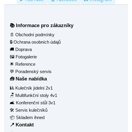
Informace pro zákazníky
📚
📄 Obchodní podmínky
🔒 Ochrana osobních údajů
🚚 Doprava
🖼️ Fotogalerie
🌟 Reference
💬 Poradenský servis
Naše nabídka
🧰
🎱 Kulečník jídelní 2v1
🪑 Multifunkční stoly 4v1
🛋️ Konferenční stůl 3v1
🛠️ Servis kulečníků
📦 Skladem ihned
Kontakt
📍