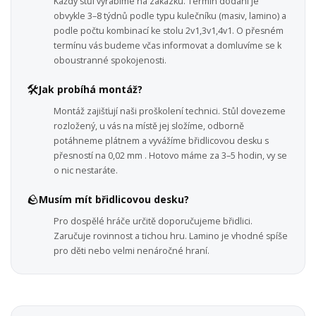
Každý stůl vyrábíme na zakázku. Termín dodání je
obvykle 3–8 týdnů podle typu kulečníku (masiv, lamino) a
podle počtu kombinací ke stolu 2v1,3v1,4v1. O přesném
termínu vás budeme včas informovat a domluvíme se k
oboustranné spokojenosti.
🛠️
Jak probíhá montáž?
Montáž zajišťují naši proškolení technici. Stůl dovezeme
rozložený, u vás na místě jej složíme, odborně
potáhneme plátnem a vyvážíme břidlicovou desku s
přesností na 0,02 mm . Hotovo máme za 3–5 hodin, vy se
o nic nestaráte.
🪨
Musím mít břidlicovou desku?
Pro dospělé hráče určitě doporučujeme břidlici.
Zaručuje rovinnost a tichou hru. Lamino je vhodné spíše
pro děti nebo velmi nenáročné hraní.