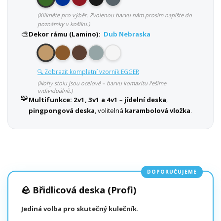
(Klikněte pro výběr. Zvolenou barvu nám prosím napište do
poznámky v košíku.)
🎨
Dekor rámu (Lamino):
Dub Nebraska
🔍 Zobrazit kompletní vzorník EGGER
(Nohy stolu jsou ocelové – barvu komaxitu řešíme
individuálně.)
🧩
Multifunkce:
2v1, 3v1 a 4v1
–
jídelní deska
,
pingpongová deska
, volitelná
karambolová vložka
.
DOPORUČUJEME
🪨 Břidlicová deska (Profi)
Jediná volba pro skutečný kulečník.