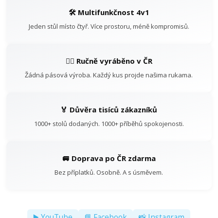
🛠️ Multifunkčnost 4v1
Jeden stůl místo čtyř. Více prostoru, méně kompromisů.
👷‍♂️ Ručně vyráběno v ČR
Žádná pásová výroba. Každý kus projde našima rukama.
🏅 Důvěra tisíců zákazníků
1000+ stolů dodaných. 1000+ příběhů spokojenosti.
🚐 Doprava po ČR zdarma
Bez příplatků. Osobně. A s úsměvem.
▶️ YouTube
📘 Facebook
📸 Instagram