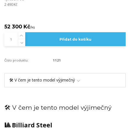
2 490 Kč
52 300 Kč
/
ks
Přidat do košíku
Číslo produktu:
1121
🛠️ V čem je tento model výjimečný
🛠️ V čem je tento model výjimečný
🎱 Billiard Steel