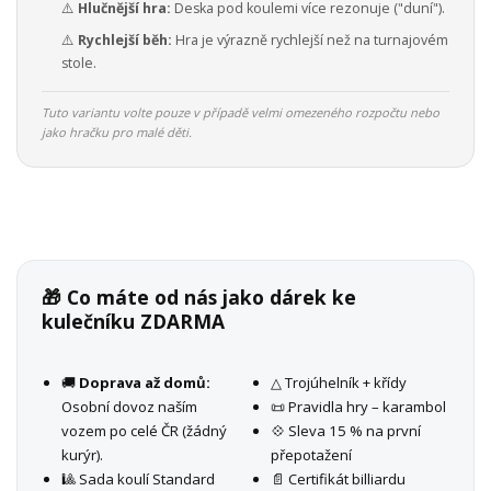
⚠️
Hlučnější hra:
Deska pod koulemi více rezonuje ("duní").
⚠️
Rychlejší běh:
Hra je výrazně rychlejší než na turnajovém
stole.
Tuto variantu volte pouze v případě velmi omezeného rozpočtu nebo
jako hračku pro malé děti.
🎁 Co máte od nás jako dárek ke
kulečníku ZDARMA
🚚
Doprava až domů:
△ Trojúhelník + křídy
Osobní dovoz naším
📜 Pravidla hry – karambol
vozem po celé ČR (žádný
💠 Sleva 15 % na první
kurýr).
přepotažení
🎱 Sada koulí Standard
📄 Certifikát billiardu