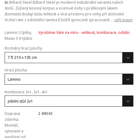
🎱 Billiard Steel Billiard Steel je moderní industriální varianta našich
stolů. Zúžený kovový korpus a ocelové nohy s práškovým lakem
(komaxit) dodají stolu lehkost a více prostoru pro nohy při stolování.
Vrchní rám z odolného lamina EGGER (precizně zpracované ...
celý popis
Lamino 3 týdny,
Vyrobíme Vám na míru - velikost, kombinace, odstín.
Masiv 3-6 týdnů
Rozměry hrací plochy
Hrací plocha
Kombinace 2v1, 3v1, 4v1
Doprava
2 490 Kč
zdarma.
Montáž,
vynesení a
vyvážení od