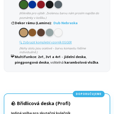
(Klikněte pro výběr. Zvolenou barvu nám prosím napište do
poznámky v košíku.)
🎨
Dekor rámu (Lamino):
Dub Nebraska
🔍 Zobrazit kompletní vzorník EGGER
(Nohy stolu jsou ocelové – barvu komaxitu řešíme
individuálně.)
🧩
Multifunkce:
2v1, 3v1 a 4v1
–
jídelní deska
,
pingpongová deska
, volitelná
karambolová vložka
.
DOPORUČUJEME
🪨 Břidlicová deska (Profi)
Jediná volba pro skutečný kulečník.