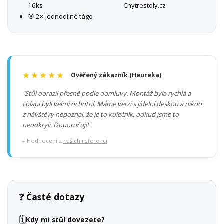
16ks
Chytrestoly.cz
🎯 2× jednodílné tágo
★★★★★
Ověřený zákazník (Heureka)
"Stůl dorazil přesně podle domluvy. Montáž byla rychlá a
chlapi byli velmi ochotní. Máme verzi s jídelní deskou a nikdo
z návštěvy nepoznal, že je to kulečník, dokud jsme to
neodkryli. Doporučuji!"
– Hodnocení z
našich referencí
❓ Časté dotazy
🗓️
Kdy mi stůl dovezete?