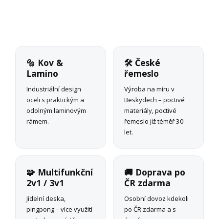
🔩 Kov &
🛠 České
Lamino
řemeslo
Industriální design
Výroba na míru v
oceli s praktickým a
Beskydech – poctivé
odolným laminovým
materiály, poctivé
rámem.
řemeslo již téměř 30
let.
🧩 Multifunkční
🚚 Doprava po
2v1 / 3v1
ČR zdarma
Jídelní deska,
Osobní dovoz kdekoli
pingpong – více využití
po ČR zdarma a s