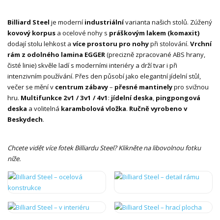
Billiard Steel
je moderní
industriální
varianta našich stolů. Zúžený
kovový korpus
a ocelové nohy s
práškovým lakem (komaxit)
dodají stolu lehkost a
více prostoru pro nohy
při stolování.
Vrchní
rám z odolného lamina EGGER
(precizně zpracované ABS hrany,
čisté linie) skvěle ladí s moderními interiéry a drží tvar i při
intenzivním používání. Přes den působí jako elegantní jídelní stůl,
večer se mění v
centrum zábavy
–
přesné mantinely
pro svižnou
hru.
Multifunkce 2v1 / 3v1 / 4v1
:
jídelní deska
,
pingpongová
deska
a volitelná
karambolová vložka
.
Ručně vyrobeno v
Beskydech
.
Chcete vidět více fotek Billiardu Steel? Klikněte na libovolnou fotku
níže.