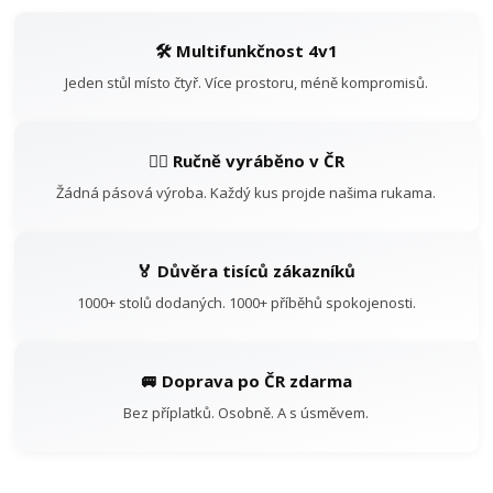
🛠️ Multifunkčnost 4v1
Jeden stůl místo čtyř. Více prostoru, méně kompromisů.
👷‍♂️ Ručně vyráběno v ČR
Žádná pásová výroba. Každý kus projde našima rukama.
🏅 Důvěra tisíců zákazníků
1000+ stolů dodaných. 1000+ příběhů spokojenosti.
🚐 Doprava po ČR zdarma
Bez příplatků. Osobně. A s úsměvem.