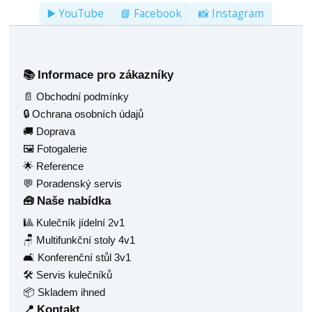
▶️ YouTube
📘 Facebook
📸 Instagram
Informace pro zákazníky
📚
📄 Obchodní podmínky
🔒 Ochrana osobních údajů
🚚 Doprava
🖼️ Fotogalerie
🌟 Reference
💬 Poradenský servis
Naše nabídka
🧰
🎱 Kulečník jídelní 2v1
🪑 Multifunkční stoly 4v1
🛋️ Konferenční stůl 3v1
🛠️ Servis kulečníků
📦 Skladem ihned
Kontakt
📍