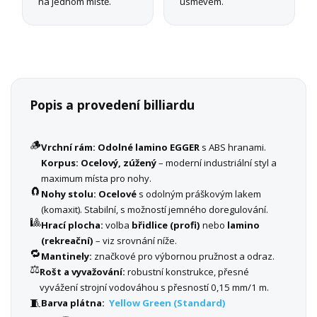
na jednom místě.
úsměvem.
Popis a provedení billiardu
🪵
Vrchní rám:
Odolné lamino EGGER
s ABS hranami.
Korpus:
Ocelový, zúžený
– moderní industriální styl a
maximum místa pro nohy.
🧲
Nohy stolu:
Ocelové
s odolným práškovým lakem
(komaxit). Stabilní, s možností jemného doregulování.
🎱
Hrací plocha:
volba
břidlice (profi)
nebo
lamino
(rekreační)
– viz srovnání níže.
🔁
Mantinely:
značkové pro výbornou pružnost a odraz.
⚖️
Rošt a vyvažování:
robustní konstrukce, přesné
vyvážení strojní vodováhou s přesností 0,15 mm/1 m.
🧵
Barva plátna:
Yellow Green (Standard)