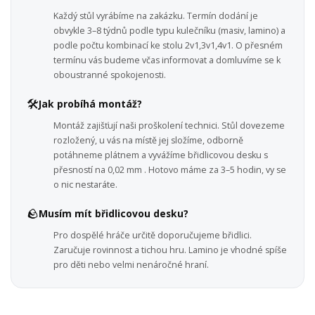
Každý stůl vyrábíme na zakázku. Termín dodání je
obvykle 3–8 týdnů podle typu kulečníku (masiv, lamino) a
podle počtu kombinací ke stolu 2v1,3v1,4v1. O přesném
termínu vás budeme včas informovat a domluvíme se k
oboustranné spokojenosti.
🛠️
Jak probíhá montáž?
Montáž zajišťují naši proškolení technici. Stůl dovezeme
rozložený, u vás na místě jej složíme, odborně
potáhneme plátnem a vyvážíme břidlicovou desku s
přesností na 0,02 mm . Hotovo máme za 3–5 hodin, vy se
o nic nestaráte.
🪨
Musím mít břidlicovou desku?
Pro dospělé hráče určitě doporučujeme břidlici.
Zaručuje rovinnost a tichou hru. Lamino je vhodné spíše
pro děti nebo velmi nenáročné hraní.