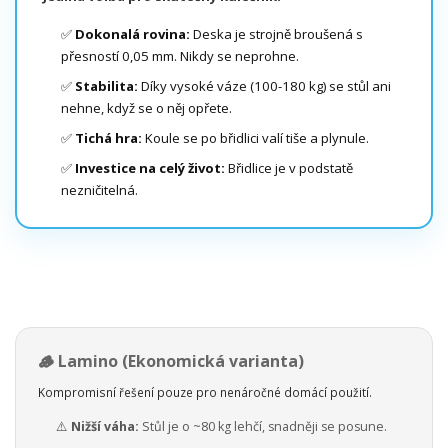
✅
Dokonalá rovina:
Deska je strojně broušená s
přesností 0,05 mm. Nikdy se neprohne.
✅
Stabilita:
Díky vysoké váze (100-180 kg) se stůl ani
nehne, když se o něj opřete.
✅
Tichá hra:
Koule se po břidlici valí tiše a plynule.
✅
Investice na celý život:
Břidlice je v podstatě
nezničitelná.
🪵 Lamino (Ekonomická varianta)
Kompromisní řešení pouze pro nenáročné domácí použití.
⚠️
Nižší váha:
Stůl je o ~80 kg lehčí, snadněji se posune.