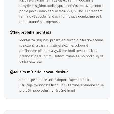
Každý stůl vyrábíme na zakázku. Termín dodání je
obvykle 3–8 týdnů podle typu kulečníku (masiv, lamino) a
podle počtu kombinací ke stolu 2v1,3v1,4v1. O přesném
termínu vás budeme včas informovat a domluvíme se k
oboustranné spokojenosti.
🛠️
Jak probíhá montáž?
Montáž zajišťují naši proškolení technici. Stůl dovezeme
rozložený, u vás na místě jej složíme, odborně
potáhneme plátnem a vyvážíme břidlicovou desku s
přesností na 0,02 mm . Hotovo máme za 3–5 hodin, vy se
o nic nestaráte.
🪨
Musím mít břidlicovou desku?
Pro dospělé hráče určitě doporučujeme břidlici.
Zaručuje rovinnost a tichou hru. Lamino je vhodné spíše
pro děti nebo velmi nenáročné hraní.