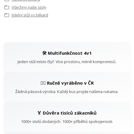
Všechny naše stoly
Jídelní stůl vs billiard
🛠️ Multifunkčnost 4v1
Jeden stůl místo čtyř. Více prostoru, méně kompromisů.
👷‍♂️ Ručně vyráběno v ČR
Žádná pásová výroba. Každý kus projde našima rukama.
🏅 Důvěra tisíců zákazníků
1000+ stolů dodaných. 1000+ příběhů spokojenosti.