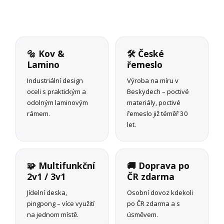
🔩 Kov &
🛠 České
Lamino
řemeslo
Industriální design
Výroba na míru v
oceli s praktickým a
Beskydech – poctivé
odolným laminovým
materiály, poctivé
rámem.
řemeslo již téměř 30
let.
🧩 Multifunkční
🚚 Doprava po
2v1 / 3v1
ČR zdarma
Jídelní deska,
Osobní dovoz kdekoli
pingpong – více využití
po ČR zdarma a s
na jednom místě.
úsměvem.