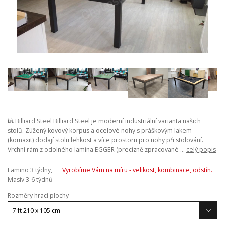
🎱 Billiard Steel Billiard Steel je moderní industriální varianta našich
stolů. Zúžený kovový korpus a ocelové nohy s práškovým lakem
(komaxit) dodají stolu lehkost a více prostoru pro nohy při stolování.
Vrchní rám z odolného lamina EGGER (precizně zpracované ...
celý popis
Lamino 3 týdny,
Vyrobíme Vám na míru - velikost, kombinace, odstín.
Masiv 3-6 týdnů
Rozměry hrací plochy