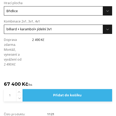
Hrací plocha
Kombinace 2v1, 3v1, 4v1
Doprava
2 490 Kč
zdarma.
Montáž,
vynesení a
vyvážení od
2 490 Kč
67 400 Kč
/
ks
Přidat do košíku
Číslo produktu:
1121