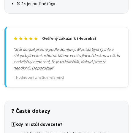
🎯 2× jednodílné tágo
★★★★★
Ověřený zákazník (Heureka)
"Stůl dorazil přesně podle domluvy. Montáž byla rychlá a
chlapi byli velmi ochotní. Máme verzi s jídelní deskou a nikdo
z návštěvy nepoznal, že je to kulečník, dokud jsme to
neodkryli. Doporučuji!"
– Hodnocení z
našich referencí
❓ Časté dotazy
🗓️
Kdy mi stůl dovezete?