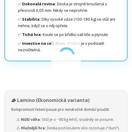
✅
Dokonalá rovina:
Deska je strojně broušená s
přesností 0,05 mm. Nikdy se neprohne.
✅
Stabilita:
Díky vysoké váze (100-180 kg) se stůl ani
nehne, když se o něj opřete.
✅
Tichá hra:
Koule se po břidlici valí tiše a plynule.
✅
Investice na celý život:
Břidlice je v podstatě
nezničitelná.
🪵 Lamino (Ekonomická varianta)
Kompromisní řešení pouze pro nenáročné domácí použití.
⚠️
Nižší váha:
Stůl je o ~80 kg lehčí, snadněji se posune.
⚠️
Hlučnější hra:
Deska pod koulemi více rezonuje ("duní").