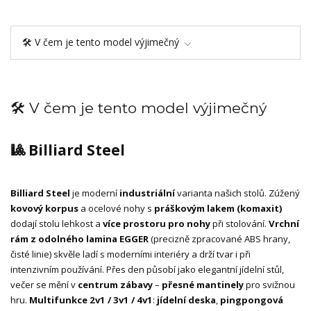
🛠️ V čem je tento model výjimečný
🛠️ V čem je tento model výjimečný
🎱 Billiard Steel
Billiard Steel
je moderní
industriální
varianta našich stolů. Zúžený
kovový korpus
a ocelové nohy s
práškovým lakem (komaxit)
dodají stolu lehkost a
více prostoru pro nohy
při stolování.
Vrchní
rám z odolného lamina EGGER
(precizně zpracované ABS hrany,
čisté linie) skvěle ladí s moderními interiéry a drží tvar i při
intenzivním používání. Přes den působí jako elegantní jídelní stůl,
večer se mění v
centrum zábavy
–
přesné mantinely
pro svižnou
hru.
Multifunkce 2v1 / 3v1 / 4v1
:
jídelní deska
,
pingpongová