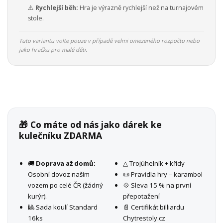
⚠️
Rychlejší běh:
Hra je výrazně rychlejší než na turnajovém
stole.
Tuto variantu volte pouze v případě velmi omezeného rozpočtu nebo
jako hračku pro malé děti.
🎁 Co máte od nás jako dárek ke
kulečníku ZDARMA
🚚
Doprava až domů:
△ Trojúhelník + křídy
Osobní dovoz naším
📜 Pravidla hry – karambol
vozem po celé ČR (žádný
💠 Sleva 15 % na první
kurýr).
přepotažení
🎱 Sada koulí Standard
📄 Certifikát billiardu
16ks
Chytrestoly.cz