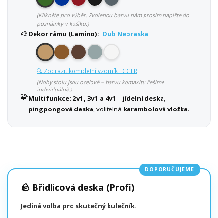
(Klikněte pro výběr. Zvolenou barvu nám prosím napište do
poznámky v košíku.)
🎨
Dekor rámu (Lamino):
Dub Nebraska
🔍 Zobrazit kompletní vzorník EGGER
(Nohy stolu jsou ocelové – barvu komaxitu řešíme
individuálně.)
🧩
Multifunkce:
2v1, 3v1 a 4v1
–
jídelní deska
,
pingpongová deska
, volitelná
karambolová vložka
.
DOPORUČUJEME
🪨 Břidlicová deska (Profi)
Jediná volba pro skutečný kulečník.