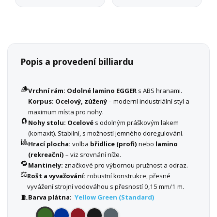
Popis a provedení billiardu
🪵
Vrchní rám:
Odolné lamino EGGER
s ABS hranami.
Korpus:
Ocelový, zúžený
– moderní industriální styl a
maximum místa pro nohy.
🧲
Nohy stolu:
Ocelové
s odolným práškovým lakem
(komaxit). Stabilní, s možností jemného doregulování.
🎱
Hrací plocha:
volba
břidlice (profi)
nebo
lamino
(rekreační)
– viz srovnání níže.
🔁
Mantinely:
značkové pro výbornou pružnost a odraz.
⚖️
Rošt a vyvažování:
robustní konstrukce, přesné
vyvážení strojní vodováhou s přesností 0,15 mm/1 m.
🧵
Barva plátna:
Yellow Green (Standard)