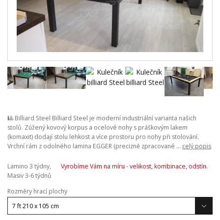
🎱 Billiard Steel Billiard Steel je moderní industriální varianta našich
stolů. Zúžený kovový korpus a ocelové nohy s práškovým lakem
(komaxit) dodají stolu lehkost a více prostoru pro nohy při stolování.
Vrchní rám z odolného lamina EGGER (precizně zpracované ...
celý popis
Lamino 3 týdny,
Vyrobíme Vám na míru - velikost, kombinace, odstín.
Masiv 3-6 týdnů
Rozměry hrací plochy