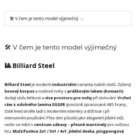
🛠️ V čem je tento model výjimečný
🛠️ V čem je tento model výjimečný
🎱 Billiard Steel
Billiard Steel
je moderní
industriální
varianta našich stolů. Zúžený
kovový korpus
a ocelové nohy s
práškovým lakem (komaxit)
dodají stolu lehkost a
více prostoru pro nohy
při stolování.
Vrchní
rám z odolného lamina EGGER
(precizně zpracované ABS hrany,
čisté linie) skvěle ladí s moderními interiéry a drží tvar i při
intenzivním používání. Přes den působí jako elegantní jídelní stůl,
večer se mění v
centrum zábavy
–
přesné mantinely
pro svižnou
hru.
Multifunkce 2v1 / 3v1 / 4v1
:
jídelní deska
,
pingpongová