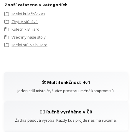
Zboží zařazeno v kategoriích
Jídelní kulečník 2v1
Chytrý stůl 4v1
Kulečník Billiard
Všechny naše stoly
Jídelní stůl vs billiard
🛠️ Multifunkčnost 4v1
Jeden stůl místo čtyř. Více prostoru, méně kompromisů.
👷‍♂️ Ručně vyráběno v ČR
Žádná pásová výroba. Každý kus projde našima rukama.