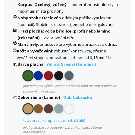
Korpus:
Ocelový, zúžený
– moderní industriální styl a
maximum místa pro nohy.
🧲
Nohy stolu:
Ocelové
s odolným práškovým lakem
(komaxit). Stabilní, s možností jemného doregulování.
🎱
Hrací plocha:
volba
břidlice (profi)
nebo
lamino
(rekreační)
– viz srovnání níže.
🔁
Mantinely:
značkové pro výbornou pružnost a odraz.
⚖️
Rošt a vyvažování:
robustní konstrukce, přesné
vyvážení strojní vodováhou s přesností 0,15 mm/1 m.
🧵
Barva plátna:
Yellow Green (Standard)
(Klikněte pro výběr. Zvolenou barvu nám prosím napište do
poznámky v košíku.)
🎨
Dekor rámu (Lamino):
Dub Nebraska
🔍 Zobrazit kompletní vzorník EGGER
(Nohy stolu jsou ocelové – barvu komaxitu řešíme
individuálně.)