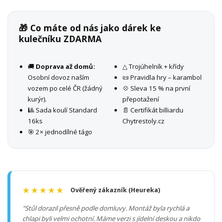
🎁 Co máte od nás jako dárek ke
kulečníku ZDARMA
🚚
Doprava až domů:
△ Trojúhelník + křídy
Osobní dovoz naším
📜 Pravidla hry – karambol
vozem po celé ČR (žádný
💠 Sleva 15 % na první
kurýr).
přepotažení
🎱 Sada koulí Standard
📄 Certifikát billiardu
16ks
Chytrestoly.cz
🎯 2× jednodílné tágo
★★★★★
Ověřený zákazník (Heureka)
"Stůl dorazil přesně podle domluvy. Montáž byla rychlá a
chlapi byli velmi ochotní. Máme verzi s jídelní deskou a nikdo