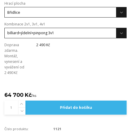
Hrací plocha
Kombinace 2v1, 3v1, 4v1
Doprava
2 490 Kč
zdarma.
Montáž,
vynesení a
vyvážení od
2 490 Kč
64 700 Kč
/
ks
Přidat do košíku
Číslo produktu:
1121