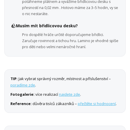
potáhneme plátnem a vyvážíme břidlicovou desku s
přesností na 0,02 mm . Hotovo máme za 3–5 hodin, vy se
o nic nestaráte.
🪨
Musím mít břidlicovou desku?
Pro dospělé hráče určitě doporučujeme břidlici.
Zaručuje rovinnost a tichou hru. Lamino je vhodné spíše
pro děti nebo velmi nenáročné hraní.
TIP:
Jak vybrat správný rozměr, místnost a příslušenství –
poradíme zde
.
Fotogalerie:
více realizací
najdete zde
.
Reference:
důvěra tisíců zákazníků –
přečtěte si hodnocení
.