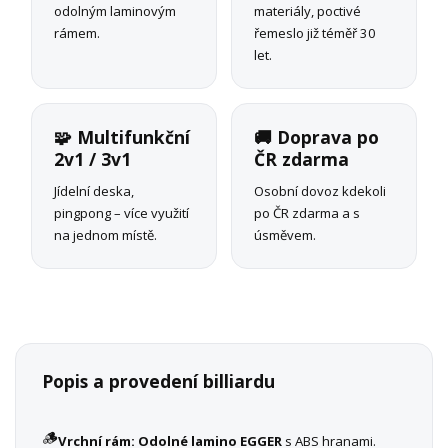
odolným laminovým
materiály, poctivé
rámem.
řemeslo již téměř 30
let.
🧩 Multifunkční
🚚 Doprava po
2v1 / 3v1
ČR zdarma
Jídelní deska,
Osobní dovoz kdekoli
pingpong – více využití
po ČR zdarma a s
na jednom místě.
úsměvem.
Popis a provedení billiardu
🪵
Vrchní rám:
Odolné lamino EGGER
s ABS hranami.