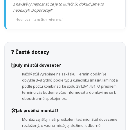
z návštěvy nepoznal, že je to kulečník, dokud jsme to
neodkryli. Doporučuji!"
– Hodnocení z
našich referencí
❓ Časté dotazy
🗓️
Kdy mi stůl dovezete?
Každý stůl vyrábíme na zakázku. Termín dodání je
obvykle 3–8 týdnů podle typu kulečníku (masiv, lamino) a
podle počtu kombinací ke stolu 2v1,3v1,4v1. O přesném
termínu vás budeme včas informovat a domluvíme se k
oboustranné spokojenosti.
🛠️
Jak probíhá montáž?
Montáž zajišťují naši proškolení technici. Stůl dovezeme
rozložený, u vás na místě jej složíme, odborně