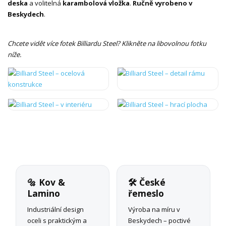
deska
a volitelná
karambolová vložka
.
Ručně vyrobeno v
Beskydech
.
Chcete vidět více fotek Billiardu Steel? Klikněte na libovolnou fotku
níže.
🔩 Kov &
🛠 České
Lamino
řemeslo
Industriální design
Výroba na míru v
oceli s praktickým a
Beskydech – poctivé