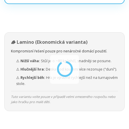
🪵 Lamino (Ekonomická varianta)
Kompromisní řešení pouze pro nenáročné domácí použití.
⚠️
Nižší váha:
Stůl je o ~80 kg lehčí, snadněji se posune.
⚠️
Hlučnější hra:
Deska pod koulemi více rezonuje ("duní").
⚠️
Rychlejší běh:
Hra je výrazně rychlejší než na turnajovém
stole.
Tuto variantu volte pouze v případě velmi omezeného rozpočtu nebo
jako hračku pro malé děti.