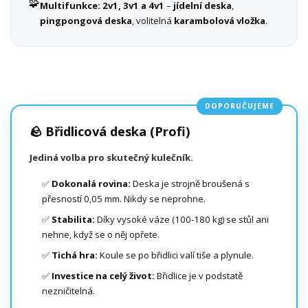
🧩
Multifunkce:
2v1, 3v1 a 4v1
–
jídelní deska
,
pingpongová deska
, volitelná
karambolová vložka
.
DOPORUČUJEME
🪨 Břidlicová deska (Profi)
Jediná volba pro skutečný kulečník.
✅
Dokonalá rovina:
Deska je strojně broušená s
přesností 0,05 mm. Nikdy se neprohne.
✅
Stabilita:
Díky vysoké váze (100-180 kg) se stůl ani
nehne, když se o něj opřete.
✅
Tichá hra:
Koule se po břidlici valí tiše a plynule.
✅
Investice na celý život:
Břidlice je v podstatě
nezničitelná.