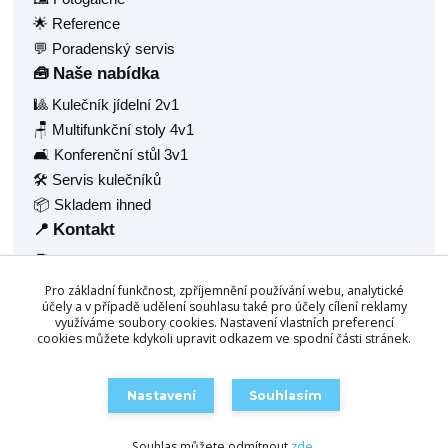
🌟 Reference
💬 Poradenský servis
Naše nabídka
🧰
🎱 Kulečník jídelní 2v1
🪑 Multifunkční stoly 4v1
🛋️ Konferenční stůl 3v1
🛠️ Servis kulečníků
📦 Skladem ihned
Kontakt
📍
🧑‍💼 Radek Balaš
🏠 Hlavní 1377
Pro základní funkčnost, zpříjemnění používání webu, analytické
🏙️ Frýdlant nad Ostravicí, 73911
účely a v případě udělení souhlasu také pro účely cílení reklamy
využíváme soubory cookies. Nastavení vlastních preferencí
🆔 IČ: 68940688
cookies můžete kdykoli upravit odkazem ve spodní části stránek.
☎️
+420 777 158 532
📧
info@chytrestoly.cz
Nastavení
Souhlasím
🛒 Objednat / Poptat
Souhlas můžete odmítnout
zde
.