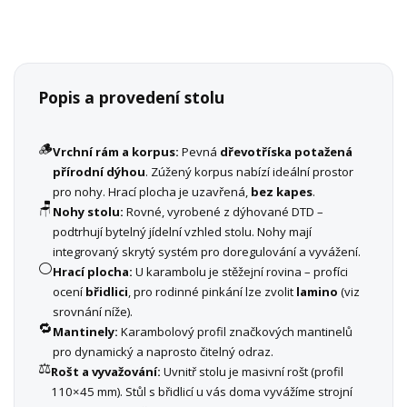
Popis a provedení stolu
🪵
Vrchní rám a korpus:
Pevná
dřevotříska potažená
přírodní dýhou
. Zúžený korpus nabízí ideální prostor
pro nohy. Hrací plocha je uzavřená,
bez kapes
.
🪑
Nohy stolu:
Rovné, vyrobené z dýhované DTD –
podtrhují bytelný jídelní vzhled stolu. Nohy mají
integrovaný skrytý systém pro doregulování a vyvážení.
⚪
Hrací plocha:
U karambolu je stěžejní rovina – profíci
ocení
břidlici
, pro rodinné pinkání lze zvolit
lamino
(viz
srovnání níže).
🔁
Mantinely:
Karambolový profil značkových mantinelů
pro dynamický a naprosto čitelný odraz.
⚖️
Rošt a vyvažování:
Uvnitř stolu je masivní rošt (profil
110×45 mm). Stůl s břidlicí u vás doma vyvážíme strojní