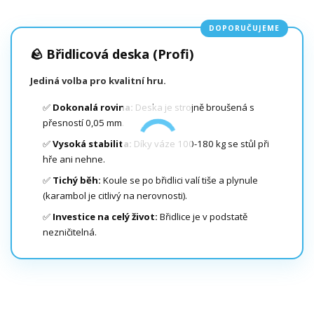
DOPORUČUJEME
🪨 Břidlicová deska (Profi)
Jediná volba pro kvalitní hru.
✅
Dokonalá rovina:
Deska je strojně broušená s
přesností 0,05 mm.
✅
Vysoká stabilita:
Díky váze 100-180 kg se stůl při
hře ani nehne.
✅
Tichý běh:
Koule se po břidlici valí tiše a plynule
(karambol je citlivý na nerovnosti).
✅
Investice na celý život:
Břidlice je v podstatě
nezničitelná.