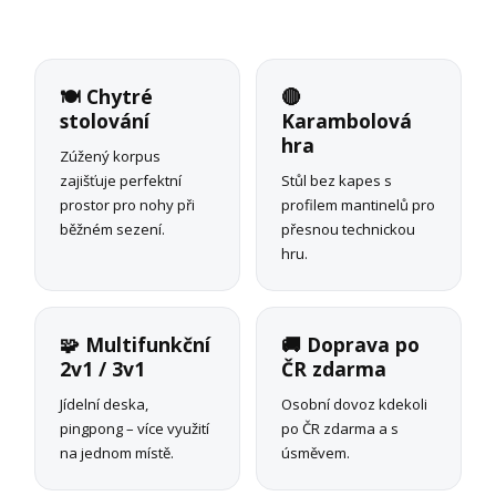
🍽️ Chytré
🔴
stolování
Karambolová
hra
Zúžený korpus
zajišťuje perfektní
Stůl bez kapes s
prostor pro nohy při
profilem mantinelů pro
běžném sezení.
přesnou technickou
hru.
🧩 Multifunkční
🚚 Doprava po
2v1 / 3v1
ČR zdarma
Jídelní deska,
Osobní dovoz kdekoli
pingpong – více využití
po ČR zdarma a s
na jednom místě.
úsměvem.