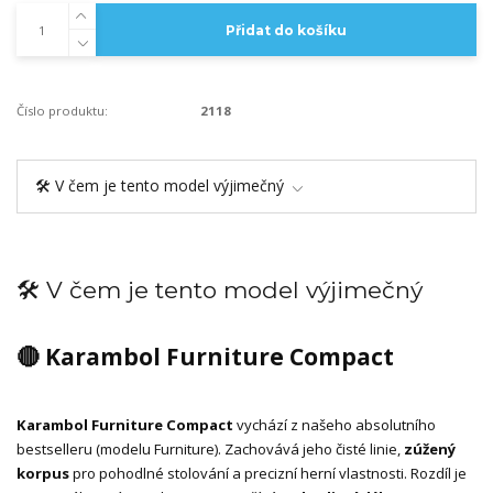
Přidat do košíku
Číslo produktu:
2118
🛠️ V čem je tento model výjimečný
🛠️ V čem je tento model výjimečný
🔴 Karambol Furniture Compact
Karambol Furniture Compact
vychází z našeho absolutního
bestselleru (modelu Furniture). Zachovává jeho čisté linie,
zúžený
korpus
pro pohodlné stolování a precizní herní vlastnosti. Rozdíl je