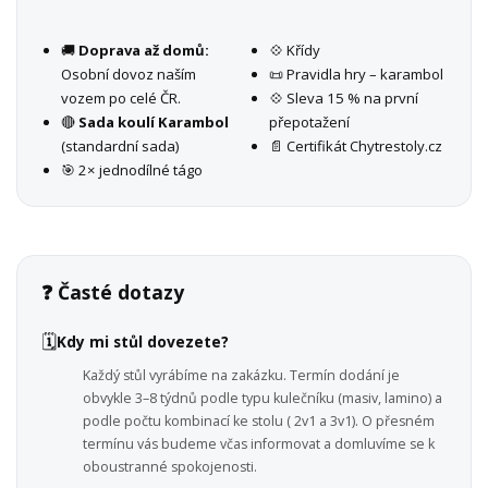
🚚
Doprava až domů:
💠 Křídy
Osobní dovoz naším
📜 Pravidla hry – karambol
vozem po celé ČR.
💠 Sleva 15 % na první
🔴
Sada koulí Karambol
přepotažení
(standardní sada)
📄 Certifikát Chytrestoly.cz
🎯 2× jednodílné tágo
❓ Časté dotazy
🗓️
Kdy mi stůl dovezete?
Každý stůl vyrábíme na zakázku. Termín dodání je
obvykle 3–8 týdnů podle typu kulečníku (masiv, lamino) a
podle počtu kombinací ke stolu ( 2v1 a 3v1). O přesném
termínu vás budeme včas informovat a domluvíme se k
oboustranné spokojenosti.