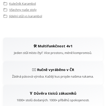
Kulečník Karambol
Všechny naše stoly
Jídelní stůl vs karambol
🛠️ Multifunkčnost 4v1
Jeden stůl místo čtyř. Více prostoru, méně kompromisů.
👷‍♂️ Ručně vyráběno v ČR
Žádná pásová výroba. Každý kus projde našima rukama.
🏅 Důvěra tisíců zákazníků
1000+ stolů dodaných. 1000+ příběhů spokojenosti.