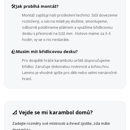
🛠️
Jak probíhá montáž?
Montáž zajišťují naši proškolení technici. Stůl dovezeme
rozložený, u vás na místě jej složíme, smontujeme,
odborně potáhneme plátnem a vyvážíme břidlicovou
desku s přesností na 0,02 mm . Hotovo máme za 3–5
hodin, vy se o nic nestaráte.
🪨
Musím mít břidlicovou desku?
Pro dospělé hráče karambolu určitě doporučujeme
břidlici. Zaručuje dokonalou rovinnost a tichou hru.
Lamino je vhodné spíše pro děti nebo velmi nenáročné
hraní.
📐 Vejde se mi karambol domů?
Zadejte rozměry své místnosti a ihned zjistíte, zda máte
dost místa.