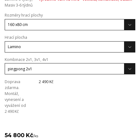
Masiv 3-6 týdnů
Rozměry hrací plochy
Hrací plocha
Kombinace 2v1, 3v1, 4v1
Doprava
2 490 Kč
zdarma.
Montáž,
vynesení a
vyvážení od
2 490 Kč
54 800 Kč
/
ks