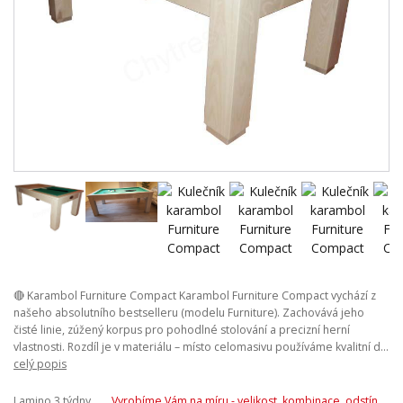
🔴 Karambol Furniture Compact Karambol Furniture Compact vychází z
našeho absolutního bestselleru (modelu Furniture). Zachovává jeho
čisté linie, zúžený korpus pro pohodlné stolování a precizní herní
vlastnosti. Rozdíl je v materiálu – místo celomasivu používáme kvalitní d...
celý popis
Lamino 3 týdny,
Vyrobíme Vám na míru - velikost, kombinace, odstín.