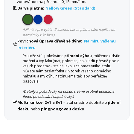
vodováhou na přesnost 0,15 mm/1 m.
🧵
Barva plátna:
Yellow Green (Standard)
(Klikněte pro výběr. Zvolenou barvu plátna nám napište do
poznámky v košíku.)
Povrchová úprava dřevěné dýhy:
Na míru vašemu
🎨
interiéru
Protože stůl pokrýváme
přírodní dýhou
, můžeme odstín
moření a typ laku (mat, polomat, lesk) ladit přesně podle
vašich představ – stejně jako u celomasivního stolu.
Můžete nám zaslat fotku či vzorek vašeho domácího
nábytku a my dýhu natónujeme tak, aby perfektně
pasovala.
(Detaily a požadavky na odstín s vámi osobně doladíme
ihned po odeslání objednávky.)
🧩
Multifunkce:
2v1 a 3v1
– stůl snadno doplníte o
jídelní
desku
nebo
pingpongovou desku
.