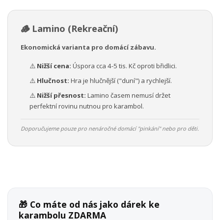
🪵 Lamino (Rekreační)
Ekonomická varianta pro domácí zábavu.
⚠️
Nižší cena:
Úspora cca 4-5 tis. Kč oproti břidlici.
⚠️
Hlučnost:
Hra je hlučnější ("duní") a rychlejší.
⚠️
Nižší přesnost:
Lamino časem nemusí držet
perfektní rovinu nutnou pro karambol.
Doporučujeme pouze pro nenáročné domácí "pinkání" nebo pro děti.
🎁 Co máte od nás jako dárek ke
karambolu ZDARMA