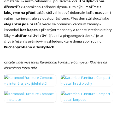
v materiálu – místo celomasivu používáme
kvalitní dýhovanou
dřevotřísku
potaženou přírodní dýhou. Tuto dýhu
moříme a
lakujeme na přání
, takže stůl vzhledově dokonale ladí s masivem i
vaším interiérem, ale za dostupnější cenu. Přes den stůl slouží jako
elegantní jídelní stůl
, večer se promění v centrum zábavy –
karambol
bez kapes
s přesnými mantinely a radostí z technické hry.
Díky
multifunkci 2v1 / 3v1
(jídelní a pingpongová deska) je to
chytré řešení s prémiovým vzhledem, které doma spojí rodinu.
Ručně vyrobeno v Beskydech.
Chcete vidět více fotek Karambolu Furniture Compact? Klikněte na
libovolnou fotku níže.