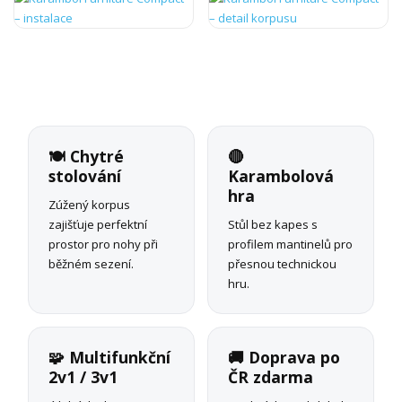
🍽️ Chytré
🔴
stolování
Karambolová
hra
Zúžený korpus
zajišťuje perfektní
Stůl bez kapes s
prostor pro nohy při
profilem mantinelů pro
běžném sezení.
přesnou technickou
hru.
🧩 Multifunkční
🚚 Doprava po
2v1 / 3v1
ČR zdarma