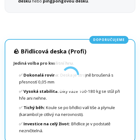
desku
nebo
pingpongovou desku
.
DOPORUČUJEME
🪨 Břidlicová deska (Profi)
Jediná volba pro kvalitní hru.
✅
Dokonalá rovina:
Deska je strojně broušená s
přesností 0,05 mm.
✅
Vysoká stabilita:
Díky váze 100-180 kg se stůl při
hře ani nehne.
✅
Tichý běh:
Koule se po břidlici valí tiše a plynule
(karambol je citlivý na nerovnosti).
✅
Investice na celý život:
Břidlice je v podstatě
nezničitelná.