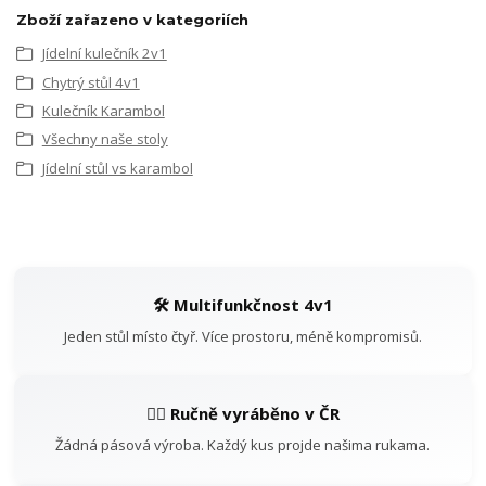
Zboží zařazeno v kategoriích
Jídelní kulečník 2v1
Chytrý stůl 4v1
Kulečník Karambol
Všechny naše stoly
Jídelní stůl vs karambol
🛠️ Multifunkčnost 4v1
Jeden stůl místo čtyř. Více prostoru, méně kompromisů.
👷‍♂️ Ručně vyráběno v ČR
Žádná pásová výroba. Každý kus projde našima rukama.