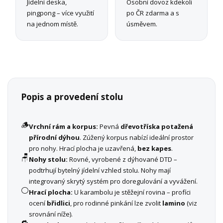
Jídelní deska,
Osobní dovoz kdekoli
pingpong – více využití
po ČR zdarma a s
na jednom místě.
úsměvem.
Popis a provedení stolu
🪵
Vrchní rám a korpus:
Pevná
dřevotříska potažená
přírodní dýhou
. Zúžený korpus nabízí ideální prostor
pro nohy. Hrací plocha je uzavřená,
bez kapes
.
🪑
Nohy stolu:
Rovné, vyrobené z dýhované DTD –
podtrhují bytelný jídelní vzhled stolu. Nohy mají
integrovaný skrytý systém pro doregulování a vyvážení.
⚪
Hrací plocha:
U karambolu je stěžejní rovina – profíci
ocení
břidlici
, pro rodinné pinkání lze zvolit
lamino
(viz
srovnání níže).
🔁