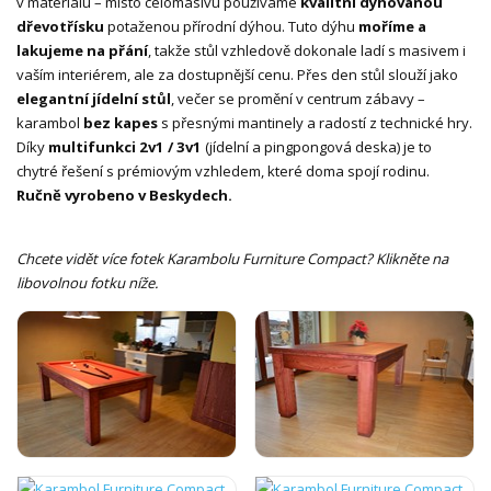
v materiálu – místo celomasivu používáme
kvalitní dýhovanou
dřevotřísku
potaženou přírodní dýhou. Tuto dýhu
moříme a
lakujeme na přání
, takže stůl vzhledově dokonale ladí s masivem i
vaším interiérem, ale za dostupnější cenu. Přes den stůl slouží jako
elegantní jídelní stůl
, večer se promění v centrum zábavy –
karambol
bez kapes
s přesnými mantinely a radostí z technické hry.
Díky
multifunkci 2v1 / 3v1
(jídelní a pingpongová deska) je to
chytré řešení s prémiovým vzhledem, které doma spojí rodinu.
Ručně vyrobeno v Beskydech.
Chcete vidět více fotek Karambolu Furniture Compact? Klikněte na
libovolnou fotku níže.