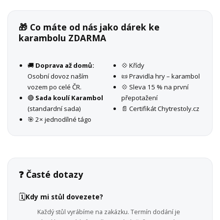
🎁 Co máte od nás jako dárek ke
karambolu ZDARMA
🚚
Doprava až domů:
💠 Křídy
Osobní dovoz naším
📜 Pravidla hry – karambol
vozem po celé ČR.
💠 Sleva 15 % na první
🔴
Sada koulí Karambol
přepotažení
(standardní sada)
📄 Certifikát Chytrestoly.cz
🎯 2× jednodílné tágo
❓ Časté dotazy
🗓️
Kdy mi stůl dovezete?
Každý stůl vyrábíme na zakázku. Termín dodání je