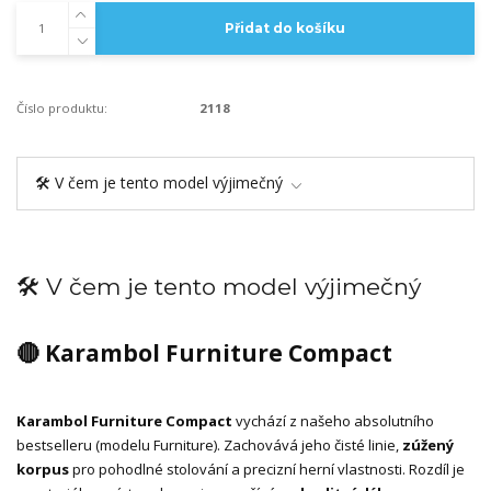
Přidat do košíku
Číslo produktu:
2118
🛠️ V čem je tento model výjimečný
🛠️ V čem je tento model výjimečný
🔴 Karambol Furniture Compact
Karambol Furniture Compact
vychází z našeho absolutního
bestselleru (modelu Furniture). Zachovává jeho čisté linie,
zúžený
korpus
pro pohodlné stolování a precizní herní vlastnosti. Rozdíl je