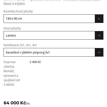
Masiv 3-6 týdnů
Rozměry hrací plochy
Hrací plocha
Kombinace 2v1, 3v1, 4v1
Doprava
2 490 Kč
zdarma.
Montáž,
vynesení a
vyvážení od
2 490 Kč
64 000 Kč
/
ks