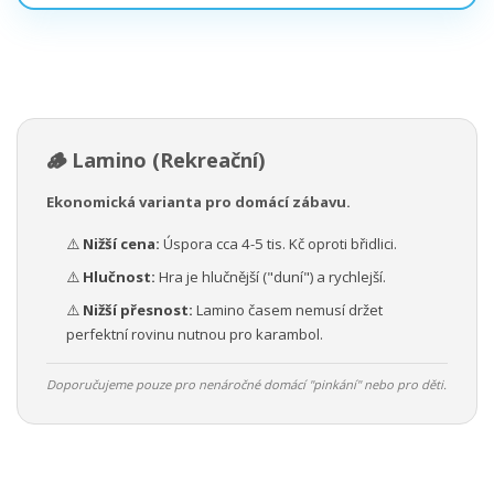
🪵 Lamino (Rekreační)
Ekonomická varianta pro domácí zábavu.
⚠️
Nižší cena:
Úspora cca 4-5 tis. Kč oproti břidlici.
⚠️
Hlučnost:
Hra je hlučnější ("duní") a rychlejší.
⚠️
Nižší přesnost:
Lamino časem nemusí držet
perfektní rovinu nutnou pro karambol.
Doporučujeme pouze pro nenáročné domácí "pinkání" nebo pro děti.