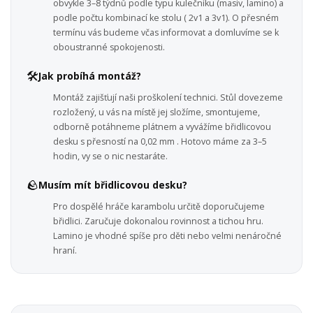
obvykle 3–8 týdnů podle typu kulečníku (masiv, lamino) a
podle počtu kombinací ke stolu ( 2v1 a 3v1). O přesném
termínu vás budeme včas informovat a domluvíme se k
oboustranné spokojenosti.
🛠️
Jak probíhá montáž?
Montáž zajišťují naši proškolení technici. Stůl dovezeme
rozložený, u vás na místě jej složíme, smontujeme,
odborně potáhneme plátnem a vyvážíme břidlicovou
desku s přesností na 0,02 mm . Hotovo máme za 3–5
hodin, vy se o nic nestaráte.
🪨
Musím mít břidlicovou desku?
Pro dospělé hráče karambolu určitě doporučujeme
břidlici. Zaručuje dokonalou rovinnost a tichou hru.
Lamino je vhodné spíše pro děti nebo velmi nenáročné
hraní.