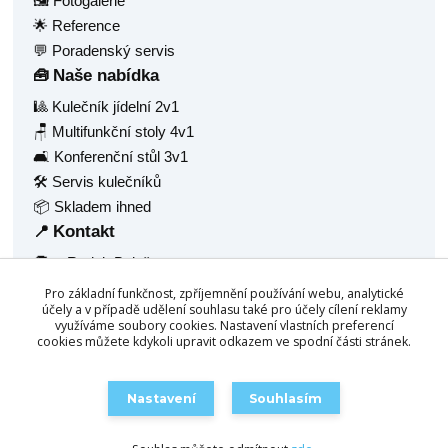
🖼️ Fotogalerie
🌟 Reference
💬 Poradenský servis
Naše nabídka
🧰
🎱 Kulečník jídelní 2v1
🪑 Multifunkční stoly 4v1
🛋️ Konferenční stůl 3v1
🛠️ Servis kulečníků
📦 Skladem ihned
Kontakt
📍
🧑‍💼 Radek Balaš
🏠 Hlavní 1377
Pro základní funkčnost, zpříjemnění používání webu, analytické
🏙️ Frýdlant nad Ostravicí, 73911
účely a v případě udělení souhlasu také pro účely cílení reklamy
využíváme soubory cookies. Nastavení vlastních preferencí
🆔 IČ: 68940688
cookies můžete kdykoli upravit odkazem ve spodní části stránek.
☎️
+420 777 158 532
📧
info@chytrestoly.cz
Nastavení
Souhlasím
🛒 Objednat / Poptat