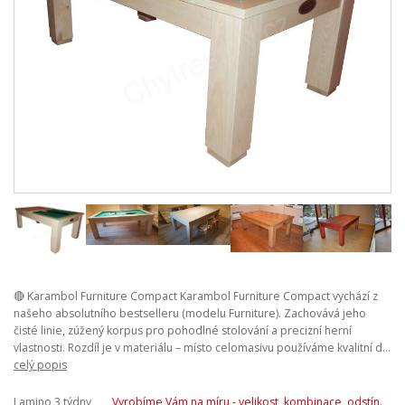
🔴 Karambol Furniture Compact Karambol Furniture Compact vychází z
našeho absolutního bestselleru (modelu Furniture). Zachovává jeho
čisté linie, zúžený korpus pro pohodlné stolování a precizní herní
vlastnosti. Rozdíl je v materiálu – místo celomasivu používáme kvalitní d...
celý popis
Lamino 3 týdny,
Vyrobíme Vám na míru - velikost, kombinace, odstín.