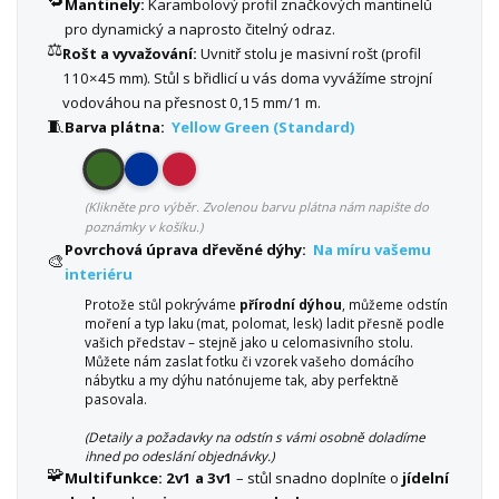
Mantinely:
Karambolový profil značkových mantinelů
pro dynamický a naprosto čitelný odraz.
⚖️
Rošt a vyvažování:
Uvnitř stolu je masivní rošt (profil
110×45 mm). Stůl s břidlicí u vás doma vyvážíme strojní
vodováhou na přesnost 0,15 mm/1 m.
🧵
Barva plátna:
Yellow Green (Standard)
(Klikněte pro výběr. Zvolenou barvu plátna nám napište do
poznámky v košíku.)
Povrchová úprava dřevěné dýhy:
Na míru vašemu
🎨
interiéru
Protože stůl pokrýváme
přírodní dýhou
, můžeme odstín
moření a typ laku (mat, polomat, lesk) ladit přesně podle
vašich představ – stejně jako u celomasivního stolu.
Můžete nám zaslat fotku či vzorek vašeho domácího
nábytku a my dýhu natónujeme tak, aby perfektně
pasovala.
(Detaily a požadavky na odstín s vámi osobně doladíme
ihned po odeslání objednávky.)
🧩
Multifunkce:
2v1 a 3v1
– stůl snadno doplníte o
jídelní