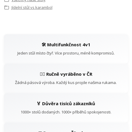
Jídelní stůl vs karambol
🛠️ Multifunkčnost 4v1
Jeden stůl místo čtyř. Více prostoru, méně kompromisů.
👷‍♂️ Ručně vyráběno v ČR
Žádná pásová výroba. Každý kus projde našima rukama.
🏅 Důvěra tisíců zákazníků
1000+ stolů dodaných. 1000+ příběhů spokojenosti.