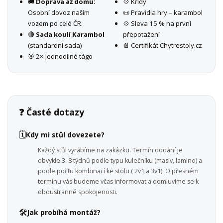
🚚
Doprava až domů:
💠 Křídy
Osobní dovoz naším
📜 Pravidla hry – karambol
vozem po celé ČR.
💠 Sleva 15 % na první
🔴
Sada koulí Karambol
přepotažení
(standardní sada)
📄 Certifikát Chytrestoly.cz
🎯 2× jednodílné tágo
❓ Časté dotazy
🗓️
Kdy mi stůl dovezete?
Každý stůl vyrábíme na zakázku. Termín dodání je
obvykle 3–8 týdnů podle typu kulečníku (masiv, lamino) a
podle počtu kombinací ke stolu ( 2v1 a 3v1). O přesném
termínu vás budeme včas informovat a domluvíme se k
oboustranné spokojenosti.
🛠️
Jak probíhá montáž?