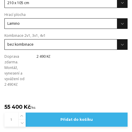
Hrací plocha
Kombinace 2v1, 3v1, 4v1
Doprava
2 490 Kč
zdarma.
Montáž,
vynesení a
vyvážení od
2 490 Kč
55 400 Kč
/
ks
Přidat do košíku