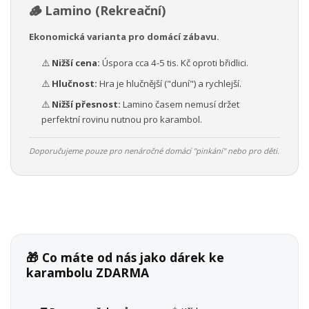
🪵 Lamino (Rekreační)
Ekonomická varianta pro domácí zábavu.
⚠️
Nižší cena:
Úspora cca 4-5 tis. Kč oproti břidlici.
⚠️
Hlučnost:
Hra je hlučnější ("duní") a rychlejší.
⚠️
Nižší přesnost:
Lamino časem nemusí držet
perfektní rovinu nutnou pro karambol.
Doporučujeme pouze pro nenáročné domácí "pinkání" nebo pro děti.
🎁 Co máte od nás jako dárek ke
karambolu ZDARMA