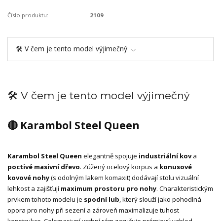
Číslo produktu:
2109
🛠️ V čem je tento model výjimečný
🛠️ V čem je tento model výjimečný
🔴 Karambol Steel Queen
Karambol Steel Queen
elegantně spojuje
industriální kov
a
poctivé masivní dřevo
. Zúžený ocelový korpus a
konusové
kovové nohy
(s odolným lakem komaxit) dodávají stolu vizuální
lehkost a zajišťují
maximum prostoru pro nohy
. Charakteristickým
prvkem tohoto modelu je
spodní lub
, který slouží jako pohodlná
opora pro nohy při sezení a zároveň maximalizuje tuhost
konstrukce. Celomasivní vrchní rám zaručuje prémiový vzhled.