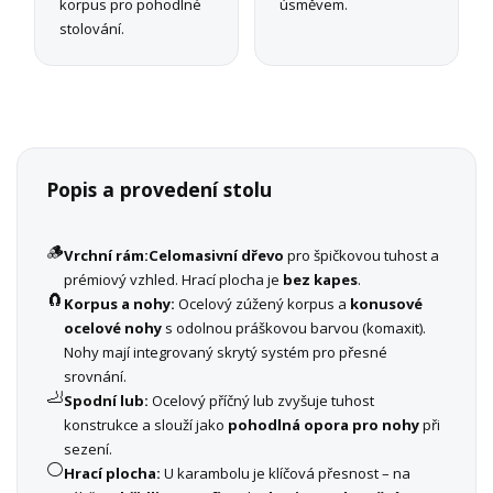
korpus pro pohodlné
úsměvem.
stolování.
Popis a provedení stolu
🪵
Vrchní rám:
Celomasivní dřevo
pro špičkovou tuhost a
prémiový vzhled. Hrací plocha je
bez kapes
.
🧲
Korpus a nohy:
Ocelový zúžený korpus a
konusové
ocelové nohy
s odolnou práškovou barvou (komaxit).
Nohy mají integrovaný skrytý systém pro přesné
srovnání.
🦶
Spodní lub:
Ocelový příčný lub zvyšuje tuhost
konstrukce a slouží jako
pohodlná opora pro nohy
při
sezení.
⚪
Hrací plocha:
U karambolu je klíčová přesnost – na