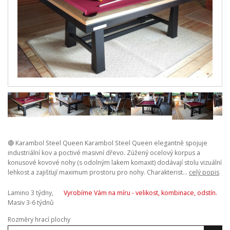
🔴 Karambol Steel Queen Karambol Steel Queen elegantně spojuje
industriální kov a poctivé masivní dřevo. Zúžený ocelový korpus a
konusové kovové nohy (s odolným lakem komaxit) dodávají stolu vizuální
lehkost a zajišťují maximum prostoru pro nohy. Charakterist...
celý popis
Lamino 3 týdny,
Vyrobíme Vám na míru - velikost, kombinace, odstín.
Masiv 3-6 týdnů
Rozměry hrací plochy