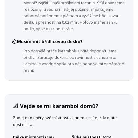
Montáž zajišťují naši proškolení technici. Stůl dovezeme
rozložený, u vás na místě jej složíme, smontujeme,
odborně potáhneme plátnem a vyvážíme břidlicovou
desku s přesností na 0,02 mm . Hotovo máme za 3–5
hodin, vy se o nic nestaráte.
🪨
Musím mít břidlicovou desku?
Pro dospělé hráče karambolu určitě doporučujeme
břidlici. Zaručuje dokonalou rovinnost a tichou hru.
Lamino je vhodné spíše pro děti nebo velmi nenáročné
hraní.
📐 Vejde se mi karambol domů?
Zadejte rozměry své místnosti a ihned zjistíte, zda máte
dost místa.
Délka místnosti (cm)
Šířka místnosti (cm)