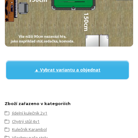
▲ Vybrat variantu a objednat
Zboží zařazeno v kategoriích
Jídelní kulečník 2v1
Chytrý stůl 4v1
Kulečník Karambol
Všechny naše stoly