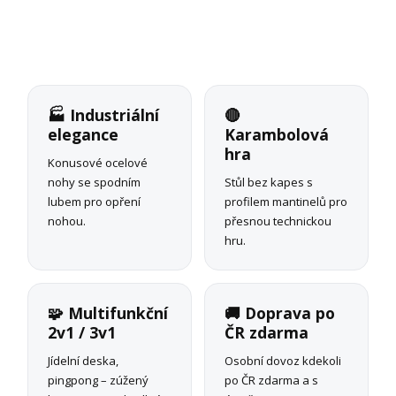
🏭 Industriální
🔴
elegance
Karambolová
hra
Konusové ocelové
nohy se spodním
Stůl bez kapes s
lubem pro opření
profilem mantinelů pro
nohou.
přesnou technickou
hru.
🧩 Multifunkční
🚚 Doprava po
2v1 / 3v1
ČR zdarma
Jídelní deska,
Osobní dovoz kdekoli
pingpong – zúžený
po ČR zdarma a s