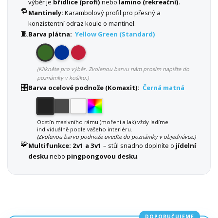
výběr je
břidlice (profi)
nebo
lamino (rekreační)
.
🔁
Mantinely:
Karambolový profil pro přesný a
konzistentní odraz koule o mantinel.
🧵
Barva plátna:
Yellow Green (Standard)
(Klikněte pro výběr. Zvolenou barvu nám prosím napište do
poznámky v košíku.)
🎛️
Barva ocelové podnože (Komaxit):
Černá matná
Odstín masivního rámu (moření a lak) vždy ladíme
individuálně podle vašeho interiéru.
(Zvolenou barvu podnože uveďte do poznámky v objednávce.)
🧩
Multifunkce:
2v1 a 3v1
– stůl snadno doplníte o
jídelní
desku
nebo
pingpongovou desku
.
DOPORUČUJEME