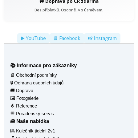
🚐 Doprava po ČR zdarma
Bez příplatků. Osobně. A s úsměvem.
▶️ YouTube
📘 Facebook
📸 Instagram
Informace pro zákazníky
📚
📄 Obchodní podmínky
🔒 Ochrana osobních údajů
🚚 Doprava
🖼️ Fotogalerie
🌟 Reference
💬 Poradenský servis
Naše nabídka
🧰
🎱 Kulečník jídelní 2v1