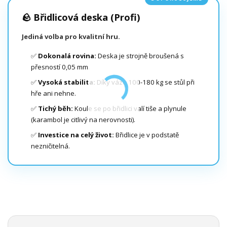
🪨 Břidlicová deska (Profi)
Jediná volba pro kvalitní hru.
✅
Dokonalá rovina:
Deska je strojně broušená s
přesností 0,05 mm.
✅
Vysoká stabilita:
Díky váze 100-180 kg se stůl při
hře ani nehne.
✅
Tichý běh:
Koule se po břidlici valí tiše a plynule
(karambol je citlivý na nerovnosti).
✅
Investice na celý život:
Břidlice je v podstatě
nezničitelná.