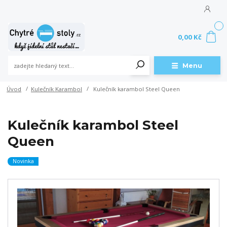
0
0,00 Kč
Menu
Úvod
Kulečník Karambol
Kulečník karambol Steel Queen
Kulečník karambol Steel
Queen
Novinka