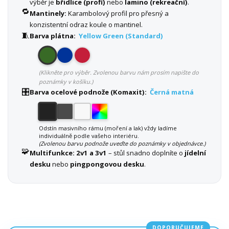
výběr je
břidlice (profi)
nebo
lamino (rekreační)
.
🔁
Mantinely:
Karambolový profil pro přesný a
konzistentní odraz koule o mantinel.
🧵
Barva plátna:
Yellow Green (Standard)
(Klikněte pro výběr. Zvolenou barvu nám prosím napište do
poznámky v košíku.)
🎛️
Barva ocelové podnože (Komaxit):
Černá matná
Odstín masivního rámu (moření a lak) vždy ladíme
individuálně podle vašeho interiéru.
(Zvolenou barvu podnože uveďte do poznámky v objednávce.)
🧩
Multifunkce:
2v1 a 3v1
– stůl snadno doplníte o
jídelní
desku
nebo
pingpongovou desku
.
DOPORUČUJEME