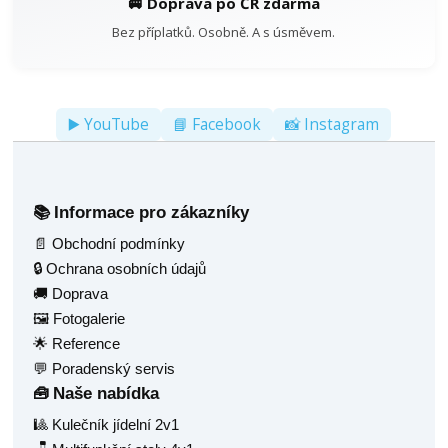
🚐 Doprava po ČR zdarma
Bez příplatků. Osobně. A s úsměvem.
▶️ YouTube
📘 Facebook
📸 Instagram
Informace pro zákazníky
📚
📄 Obchodní podmínky
🔒 Ochrana osobních údajů
🚚 Doprava
🖼️ Fotogalerie
🌟 Reference
💬 Poradenský servis
Naše nabídka
🧰
🎱 Kulečník jídelní 2v1