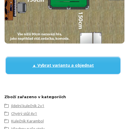
▲ Vybrat variantu a objednat
Zboží zařazeno v kategoriích
Jídelní kulečník 2v1
Chytrý stůl 4v1
Kulečník Karambol
Všechny naše stoly