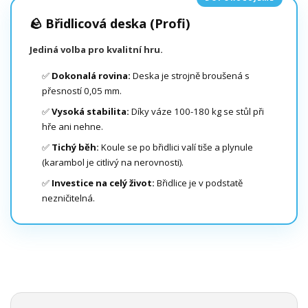
🪨 Břidlicová deska (Profi)
Jediná volba pro kvalitní hru.
✅
Dokonalá rovina:
Deska je strojně broušená s
přesností 0,05 mm.
✅
Vysoká stabilita:
Díky váze 100-180 kg se stůl při
hře ani nehne.
✅
Tichý běh:
Koule se po břidlici valí tiše a plynule
(karambol je citlivý na nerovnosti).
✅
Investice na celý život:
Břidlice je v podstatě
nezničitelná.