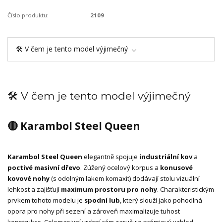
Číslo produktu:
2109
🛠️ V čem je tento model výjimečný
🛠️ V čem je tento model výjimečný
🔴 Karambol Steel Queen
Karambol Steel Queen
elegantně spojuje
industriální kov
a
poctivé masivní dřevo
. Zúžený ocelový korpus a
konusové
kovové nohy
(s odolným lakem komaxit) dodávají stolu vizuální
lehkost a zajišťují
maximum prostoru pro nohy
. Charakteristickým
prvkem tohoto modelu je
spodní lub
, který slouží jako pohodlná
opora pro nohy při sezení a zároveň maximalizuje tuhost
konstrukce. Celomasivní vrchní rám zaručuje prémiový vzhled.