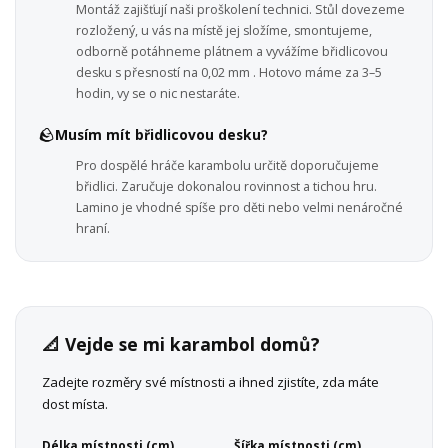
Montáž zajišťují naši proškolení technici. Stůl dovezeme
rozložený, u vás na místě jej složíme, smontujeme,
odborně potáhneme plátnem a vyvážíme břidlicovou
desku s přesností na 0,02 mm . Hotovo máme za 3–5
hodin, vy se o nic nestaráte.
🪨
Musím mít břidlicovou desku?
Pro dospělé hráče karambolu určitě doporučujeme
břidlici. Zaručuje dokonalou rovinnost a tichou hru.
Lamino je vhodné spíše pro děti nebo velmi nenáročné
hraní.
📐 Vejde se mi karambol domů?
Zadejte rozměry své místnosti a ihned zjistíte, zda máte
dost místa.
Délka místnosti (cm)
Šířka místnosti (cm)