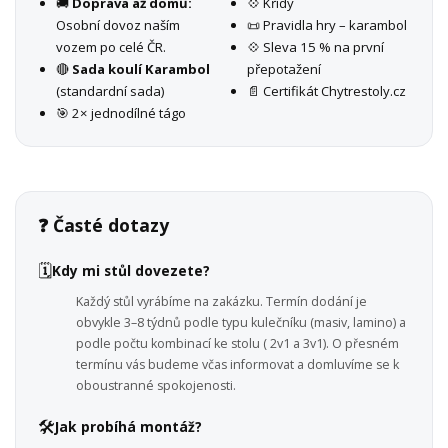
🚚
Doprava až domů:
💠 Křídy
Osobní dovoz naším
📜 Pravidla hry – karambol
vozem po celé ČR.
💠 Sleva 15 % na první
🔴
Sada koulí Karambol
přepotažení
(standardní sada)
📄 Certifikát Chytrestoly.cz
🎯 2× jednodílné tágo
❓ Časté dotazy
🗓️
Kdy mi stůl dovezete?
Každý stůl vyrábíme na zakázku. Termín dodání je
obvykle 3–8 týdnů podle typu kulečníku (masiv, lamino) a
podle počtu kombinací ke stolu ( 2v1 a 3v1). O přesném
termínu vás budeme včas informovat a domluvíme se k
oboustranné spokojenosti.
🛠️
Jak probíhá montáž?