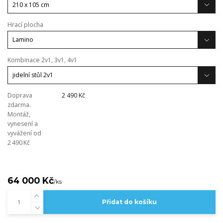
Hrací plocha
Kombinace 2v1, 3v1, 4v1
Doprava
2 490 Kč
zdarma.
Montáž,
vynesení a
vyvážení od
2 490 Kč
64 000 Kč
/
ks
Přidat do košíku