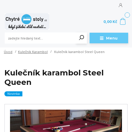
0
0,00 Kč
Menu
Úvod
Kulečník Karambol
Kulečník karambol Steel Queen
Kulečník karambol Steel
Queen
Novinka