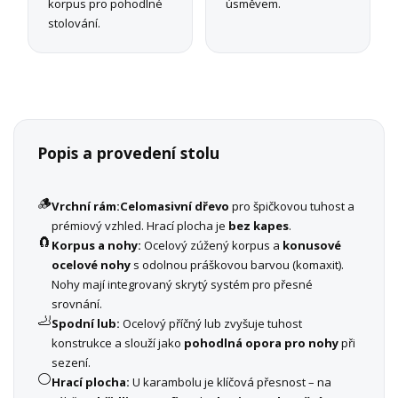
korpus pro pohodlné
úsměvem.
stolování.
Popis a provedení stolu
🪵
Vrchní rám:
Celomasivní dřevo
pro špičkovou tuhost a
prémiový vzhled. Hrací plocha je
bez kapes
.
🧲
Korpus a nohy:
Ocelový zúžený korpus a
konusové
ocelové nohy
s odolnou práškovou barvou (komaxit).
Nohy mají integrovaný skrytý systém pro přesné
srovnání.
🦶
Spodní lub:
Ocelový příčný lub zvyšuje tuhost
konstrukce a slouží jako
pohodlná opora pro nohy
při
sezení.
⚪
Hrací plocha:
U karambolu je klíčová přesnost – na