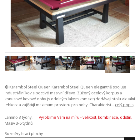
🔴 Karambol Steel Queen Karambol Steel Queen elegantně spojuje
industriální kov a poctivé masivní dřevo. Zúžený ocelový korpus a
konusové kovové nohy (s odolným lakem komaxit) dodávají stolu vizuální
lehkost a zajišťují maximum prostoru pro nohy. Charakterist...
celý popis
Lamino 3 týdny,
Vyrobíme Vám na míru - velikost, kombinace, odstín.
Masiv 3-6 týdnů
Rozměry hrací plochy