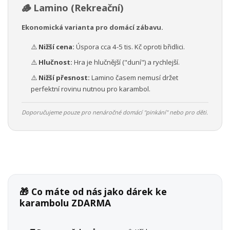
🪵 Lamino (Rekreační)
Ekonomická varianta pro domácí zábavu.
⚠️
Nižší cena:
Úspora cca 4-5 tis. Kč oproti břidlici.
⚠️
Hlučnost:
Hra je hlučnější ("duní") a rychlejší.
⚠️
Nižší přesnost:
Lamino časem nemusí držet
perfektní rovinu nutnou pro karambol.
Doporučujeme pouze pro nenáročné domácí "pinkání" nebo pro děti.
🎁 Co máte od nás jako dárek ke
karambolu ZDARMA