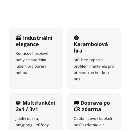
🏭 Industriální
🔴
elegance
Karambolová
hra
Konusové ocelové
nohy se spodním
Stůl bez kapes s
lubem pro opření
profilem mantinelů pro
nohou.
přesnou technickou
hru.
🧩 Multifunkční
🚚 Doprava po
2v1 / 3v1
ČR zdarma
Jídelní deska,
Osobní dovoz kdekoli
pingpong – zúžený
po ČR zdarma a s