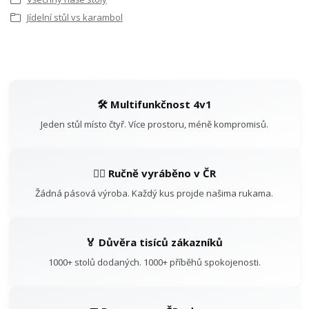
Jídelní stůl vs karambol
🛠️ Multifunkčnost 4v1
Jeden stůl místo čtyř. Více prostoru, méně kompromisů.
👷‍♂️ Ručně vyráběno v ČR
Žádná pásová výroba. Každý kus projde našima rukama.
🏅 Důvěra tisíců zákazníků
1000+ stolů dodaných. 1000+ příběhů spokojenosti.