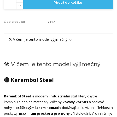
Přidat do košíku
Číslo produktu:
2117
🛠️ V čem je tento model výjimečný
🛠️ V čem je tento model výjimečný
🔴 Karambol Steel
Karambol Steel
je moderní
industriální
stůl, který chytře
kombinuje odolné materiály. Zúžený
kovový korpus
a ocelové
nohy s
práškovým lakem komaxit
dodávají stolu vizuální lehkost a
poskytují
maximum prostoru pro nohy
při stolování. Vrchní rám je