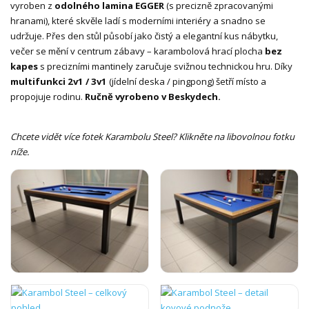
vyroben z
odolného lamina EGGER
(s precizně zpracovanými
hranami), které skvěle ladí s moderními interiéry a snadno se
udržuje. Přes den stůl působí jako čistý a elegantní kus nábytku,
večer se mění v centrum zábavy – karambolová hrací plocha
bez
kapes
s precizními mantinely zaručuje svižnou technickou hru. Díky
multifunkci 2v1 / 3v1
(jídelní deska / pingpong) šetří místo a
propojuje rodinu.
Ručně vyrobeno v Beskydech.
Chcete vidět více fotek Karambolu Steel? Klikněte na libovolnou fotku
níže.