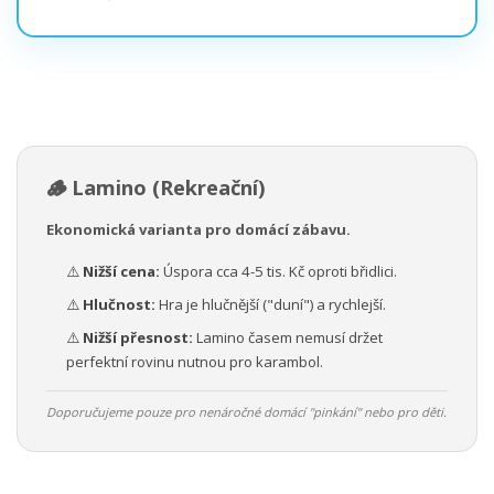
🪵 Lamino (Rekreační)
Ekonomická varianta pro domácí zábavu.
⚠️
Nižší cena:
Úspora cca 4-5 tis. Kč oproti břidlici.
⚠️
Hlučnost:
Hra je hlučnější ("duní") a rychlejší.
⚠️
Nižší přesnost:
Lamino časem nemusí držet
perfektní rovinu nutnou pro karambol.
Doporučujeme pouze pro nenáročné domácí "pinkání" nebo pro děti.