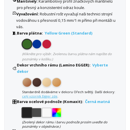
🔁
Mantinely:
Karambolový profil značkových mantinelů
pro přesný a konzistentní odraz koule.
⚖️
Vyvažování:
Robustní rošt vyvažují naši technici strojní
vodováhou s přesností 0,15 mm/1 m přímo při montáži u
vás.
🧵
Barva plátna:
Yellow Green (Standard)
(Klikněte pro výběr. Zvolenou barvu plátna nám napište do
poznámky v košíku.)
Dekor vrchního rámu (Lamino EGGER):
Vyberte
🎨
dekor
Standardně dodáváme v dekoru Ořech světlý. Další dekory:
celý vzorník Egger zde
.
🎛️
Barva ocelové podnože (Komaxit):
Černá matná
(Zvolený dekor rámu i barvu podnože prosím uveďte do
poznámky v objednávce.)