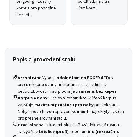
pingpong – zúžený
po ČR zdarma a s
korpus pro pohodlné
úsměvem.
sezení.
Popis a provedení stolu
🪵
Vrchní rám:
Vysoce
odolné lamino EGGER
(LTD) s
precizně zpracovanými hranami pro čisté linie a
bezúdržbovost. Hrací plocha je uzavřená,
bez kapes
.
🧲
Korpus a nohy:
Ocelová konstrukce. Zúžený korpus
zajišťuje
maximum prostoru pro nohy
při stolování.
Nohy s povrchovou úpravou
komaxit
mají skrytý systém
pro přesné srovnání stolu.
⚪
Hrací plocha:
U karambolu je klíčová dokonalá rovina –
na výběr je
břidlice (profi)
nebo
lamino (rekreační)
.