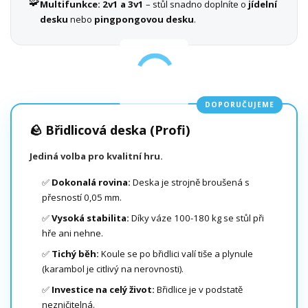
🧩
Multifunkce:
2v1 a 3v1
– stůl snadno doplníte o
jídelní
desku
nebo
pingpongovou desku
.
DOPORUČUJEME
🪨 Břidlicová deska (Profi)
Jediná volba pro kvalitní hru.
✅
Dokonalá rovina:
Deska je strojně broušená s
přesností 0,05 mm.
✅
Vysoká stabilita:
Díky váze 100-180 kg se stůl při
hře ani nehne.
✅
Tichý běh:
Koule se po břidlici valí tiše a plynule
(karambol je citlivý na nerovnosti).
✅
Investice na celý život:
Břidlice je v podstatě
nezničitelná.