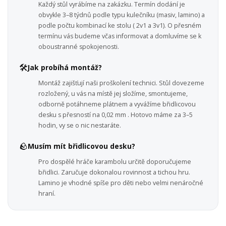
Každý stůl vyrábíme na zakázku. Termín dodání je
obvykle 3–8 týdnů podle typu kulečníku (masiv, lamino) a
podle počtu kombinací ke stolu ( 2v1 a 3v1). O přesném
termínu vás budeme včas informovat a domluvíme se k
oboustranné spokojenosti.
🛠️
Jak probíhá montáž?
Montáž zajišťují naši proškolení technici. Stůl dovezeme
rozložený, u vás na místě jej složíme, smontujeme,
odborně potáhneme plátnem a vyvážíme břidlicovou
desku s přesností na 0,02 mm . Hotovo máme za 3–5
hodin, vy se o nic nestaráte.
🪨
Musím mít břidlicovou desku?
Pro dospělé hráče karambolu určitě doporučujeme
břidlici. Zaručuje dokonalou rovinnost a tichou hru.
Lamino je vhodné spíše pro děti nebo velmi nenáročné
hraní.