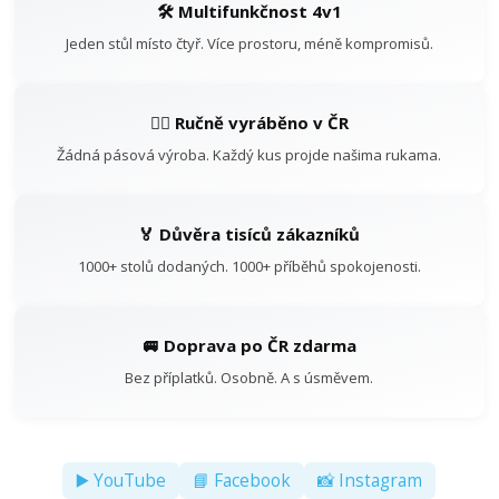
🛠️ Multifunkčnost 4v1
Jeden stůl místo čtyř. Více prostoru, méně kompromisů.
👷‍♂️ Ručně vyráběno v ČR
Žádná pásová výroba. Každý kus projde našima rukama.
🏅 Důvěra tisíců zákazníků
1000+ stolů dodaných. 1000+ příběhů spokojenosti.
🚐 Doprava po ČR zdarma
Bez příplatků. Osobně. A s úsměvem.
▶️ YouTube
📘 Facebook
📸 Instagram