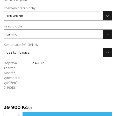
Rozměry hrací plochy
Hrací plocha
Kombinace 2v1, 3v1, 4v1
Doprava
2 490 Kč
zdarma.
Montáž,
vynesení a
vyvážení od
2 490 Kč
39 900 Kč
/
ks