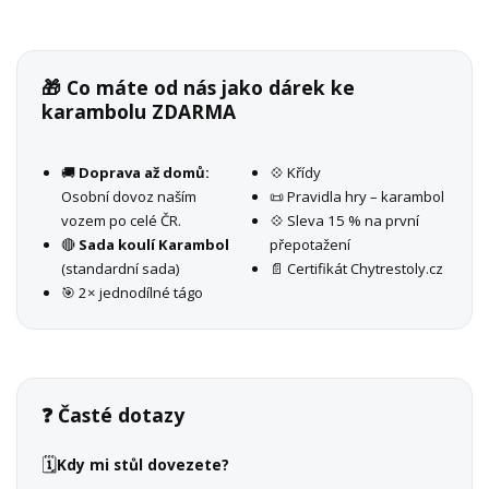
🎁 Co máte od nás jako dárek ke
karambolu ZDARMA
🚚
Doprava až domů:
💠 Křídy
Osobní dovoz naším
📜 Pravidla hry – karambol
vozem po celé ČR.
💠 Sleva 15 % na první
🔴
Sada koulí Karambol
přepotažení
(standardní sada)
📄 Certifikát Chytrestoly.cz
🎯 2× jednodílné tágo
❓ Časté dotazy
🗓️
Kdy mi stůl dovezete?