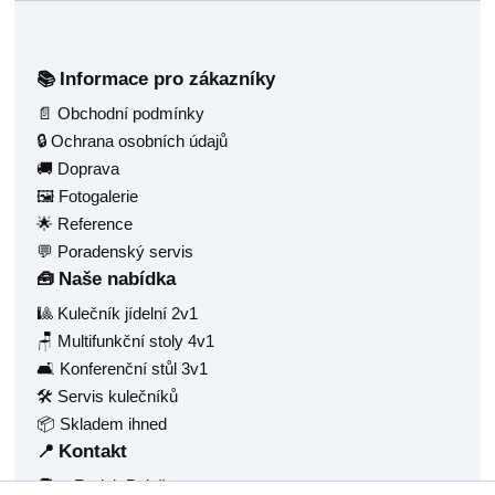
Informace pro zákazníky
📚
📄 Obchodní podmínky
🔒 Ochrana osobních údajů
🚚 Doprava
🖼️ Fotogalerie
🌟 Reference
💬 Poradenský servis
Naše nabídka
🧰
🎱 Kulečník jídelní 2v1
🪑 Multifunkční stoly 4v1
🛋️ Konferenční stůl 3v1
🛠️ Servis kulečníků
📦 Skladem ihned
Kontakt
📍
🧑‍💼 Radek Balaš