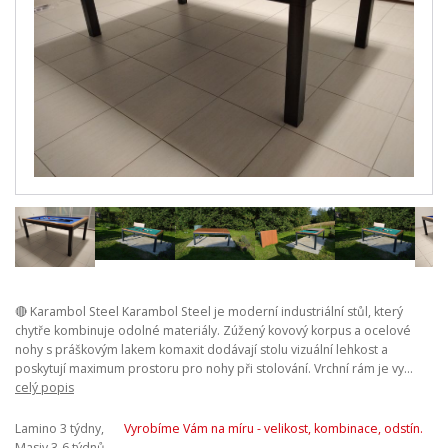
🔴 Karambol Steel Karambol Steel je moderní industriální stůl, který
chytře kombinuje odolné materiály. Zúžený kovový korpus a ocelové
nohy s práškovým lakem komaxit dodávají stolu vizuální lehkost a
poskytují maximum prostoru pro nohy při stolování. Vrchní rám je vy...
celý popis
Lamino 3 týdny,
Vyrobíme Vám na míru - velikost, kombinace, odstín.
Masiv 3-6 týdnů