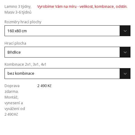
Lamino 3 týdny,
Vyrobíme Vám na míru - velikost, kombinace, odstín.
Masiv 3-6 týdnů
Rozměry hrací plochy
Hrací plocha
Kombinace 2v1, 3v1, 4v1
Doprava
2 490 Kč
zdarma.
Montáž,
vynesení a
vyvážení od
2 490 Kč