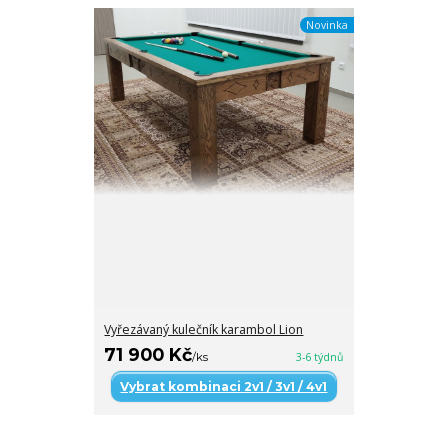
Novinka
Vyřezávaný kulečník karambol Lion
71 900 Kč
/
ks
3-6 týdnů
Vybrat kombinaci 2v1 / 3v1 / 4v1