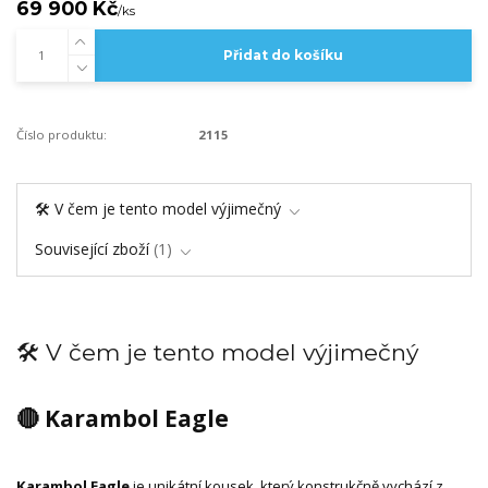
69 900 Kč
/
ks
Přidat do košíku
Číslo produktu:
2115
🛠️ V čem je tento model výjimečný
Související zboží
1
🛠️ V čem je tento model výjimečný
🔴 Karambol Eagle
Karambol Eagle
je unikátní kousek, který konstrukčně vychází z