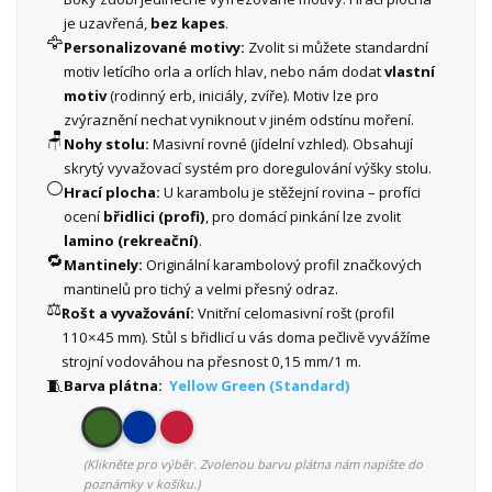
je uzavřená,
bez kapes
.
🦅
Personalizované motivy:
Zvolit si můžete standardní
motiv letícího orla a orlích hlav, nebo nám dodat
vlastní
motiv
(rodinný erb, iniciály, zvíře). Motiv lze pro
zvýraznění nechat vyniknout v jiném odstínu moření.
🪑
Nohy stolu:
Masivní rovné (jídelní vzhled). Obsahují
skrytý vyvažovací systém pro doregulování výšky stolu.
⚪
Hrací plocha:
U karambolu je stěžejní rovina – profíci
ocení
břidlici (profi)
, pro domácí pinkání lze zvolit
lamino (rekreační)
.
🔁
Mantinely:
Originální karambolový profil značkových
mantinelů pro tichý a velmi přesný odraz.
⚖️
Rošt a vyvažování:
Vnitřní celomasivní rošt (profil
110×45 mm). Stůl s břidlicí u vás doma pečlivě vyvážíme
strojní vodováhou na přesnost 0,15 mm/1 m.
🧵
Barva plátna:
Yellow Green (Standard)
(Klikněte pro výběr. Zvolenou barvu plátna nám napište do
poznámky v košíku.)