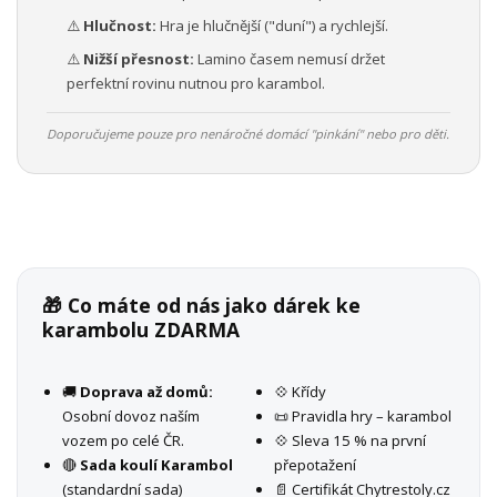
⚠️
Hlučnost:
Hra je hlučnější ("duní") a rychlejší.
⚠️
Nižší přesnost:
Lamino časem nemusí držet
perfektní rovinu nutnou pro karambol.
Doporučujeme pouze pro nenáročné domácí "pinkání" nebo pro děti.
🎁 Co máte od nás jako dárek ke
karambolu ZDARMA
🚚
Doprava až domů:
💠 Křídy
Osobní dovoz naším
📜 Pravidla hry – karambol
vozem po celé ČR.
💠 Sleva 15 % na první
🔴
Sada koulí Karambol
přepotažení
(standardní sada)
📄 Certifikát Chytrestoly.cz