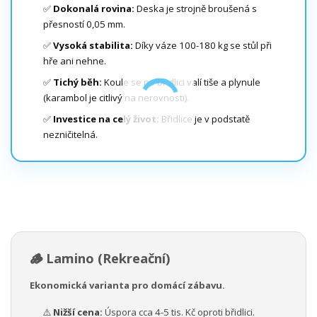
✅
Dokonalá rovina:
Deska je strojně broušená s
přesností 0,05 mm.
✅
Vysoká stabilita:
Díky váze 100-180 kg se stůl při
hře ani nehne.
✅
Tichý běh:
Koule se po břidlici valí tiše a plynule
(karambol je citlivý na nerovnosti).
✅
Investice na celý život:
Břidlice je v podstatě
nezničitelná.
🪵 Lamino (Rekreační)
Ekonomická varianta pro domácí zábavu.
⚠️
Nižší cena:
Úspora cca 4-5 tis. Kč oproti břidlici.