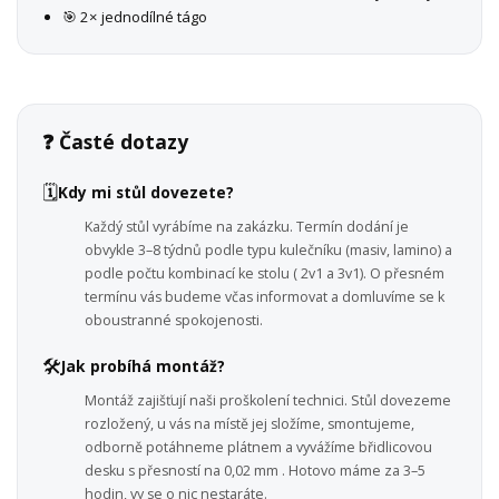
🎯 2× jednodílné tágo
❓ Časté dotazy
🗓️
Kdy mi stůl dovezete?
Každý stůl vyrábíme na zakázku. Termín dodání je
obvykle 3–8 týdnů podle typu kulečníku (masiv, lamino) a
podle počtu kombinací ke stolu ( 2v1 a 3v1). O přesném
termínu vás budeme včas informovat a domluvíme se k
oboustranné spokojenosti.
🛠️
Jak probíhá montáž?
Montáž zajišťují naši proškolení technici. Stůl dovezeme
rozložený, u vás na místě jej složíme, smontujeme,
odborně potáhneme plátnem a vyvážíme břidlicovou
desku s přesností na 0,02 mm . Hotovo máme za 3–5
hodin, vy se o nic nestaráte.