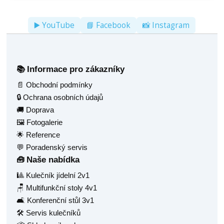
▶️ YouTube
📘 Facebook
📸 Instagram
Informace pro zákazníky
📚
📄 Obchodní podmínky
🔒 Ochrana osobních údajů
🚚 Doprava
🖼️ Fotogalerie
🌟 Reference
💬 Poradenský servis
Naše nabídka
🧰
🎱 Kulečník jídelní 2v1
🪑 Multifunkční stoly 4v1
🛋️ Konferenční stůl 3v1
🛠️ Servis kulečníků