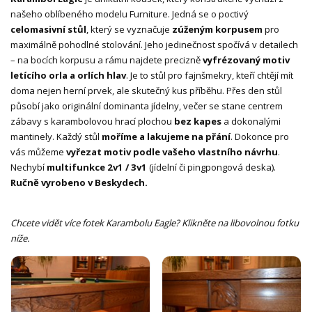
našeho oblíbeného modelu Furniture. Jedná se o poctivý
celomasivní stůl
, který se vyznačuje
zúženým korpusem
pro
maximálně pohodlné stolování. Jeho jedinečnost spočívá v detailech
– na bocích korpusu a rámu najdete precizně
vyfrézovaný motiv
letícího orla a orlích hlav
. Je to stůl pro fajnšmekry, kteří chtějí mít
doma nejen herní prvek, ale skutečný kus příběhu. Přes den stůl
působí jako originální dominanta jídelny, večer se stane centrem
zábavy s karambolovou hrací plochou
bez kapes
a dokonalými
mantinely. Každý stůl
moříme a lakujeme na přání
. Dokonce pro
vás můžeme
vyřezat motiv podle vašeho vlastního návrhu
.
Nechybí
multifunkce 2v1 / 3v1
(jídelní či pingpongová deska).
Ručně vyrobeno v Beskydech.
Chcete vidět více fotek Karambolu Eagle? Klikněte na libovolnou fotku
níže.