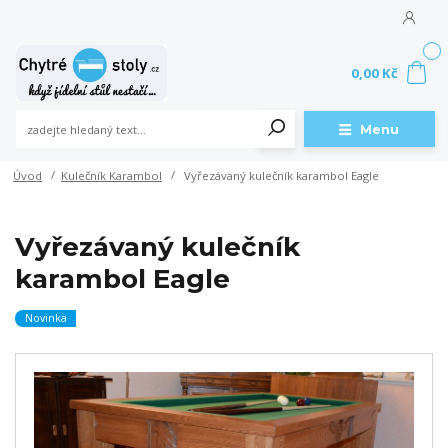
0
0,00 Kč
Menu
Úvod
Kulečník Karambol
Vyřezávaný kulečník karambol Eagle
Vyřezávaný kulečník
karambol Eagle
Novinka