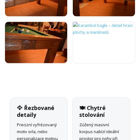
🦅 Řezbované
🍽️ Chytré
detaily
stolování
Precizní vyfrézovaný
Zúžený masivní
motiv orla, nebo
korpus nabízí ideální
personalizace motivu
prostor pro nohy při