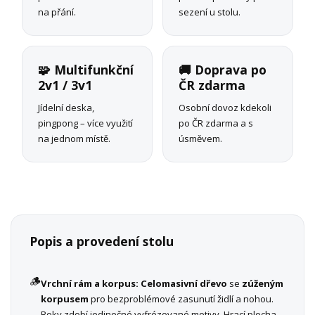
na přání.
sezení u stolu.
🧩 Multifunkční
🚚 Doprava po
2v1 / 3v1
ČR zdarma
Jídelní deska,
Osobní dovoz kdekoli
pingpong – více využití
po ČR zdarma a s
na jednom místě.
úsměvem.
Popis a provedení stolu
🪵
Vrchní rám a korpus:
Celomasivní dřevo
se
zúženým
korpusem
pro bezproblémové zasunutí židlí a nohou.
Boky zdobí jedinečné vyfrézované motivy. Hrací plocha