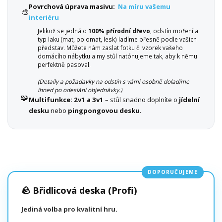
Povrchová úprava masivu:
Na míru vašemu
🎨
interiéru
Jelikož se jedná o
100% přírodní dřevo
, odstín moření a
typ laku (mat, polomat, lesk) ladíme přesně podle vašich
představ. Můžete nám zaslat fotku či vzorek vašeho
domácího nábytku a my stůl natónujeme tak, aby k němu
perfektně pasoval.
(Detaily a požadavky na odstín s vámi osobně doladíme
ihned po odeslání objednávky.)
🧩
Multifunkce:
2v1 a 3v1
– stůl snadno doplníte o
jídelní
desku
nebo
pingpongovou desku
.
DOPORUČUJEME
🪨 Břidlicová deska (Profi)
Jediná volba pro kvalitní hru.