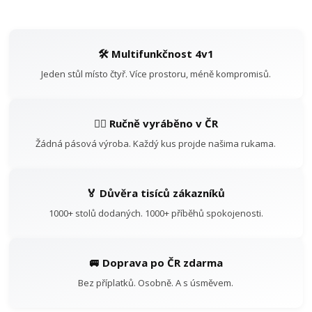
🛠️ Multifunkčnost 4v1
Jeden stůl místo čtyř. Více prostoru, méně kompromisů.
👷‍♂️ Ručně vyráběno v ČR
Žádná pásová výroba. Každý kus projde našima rukama.
🏅 Důvěra tisíců zákazníků
1000+ stolů dodaných. 1000+ příběhů spokojenosti.
🚐 Doprava po ČR zdarma
Bez příplatků. Osobně. A s úsměvem.