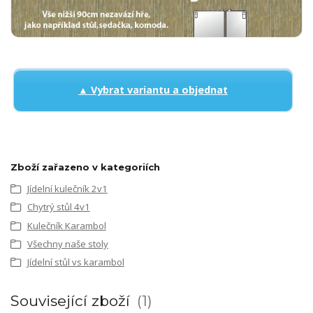
▲ Vybrat variantu a objednat
Zboží zařazeno v kategoriích
Jídelní kulečník 2v1
Chytrý stůl 4v1
Kulečník Karambol
Všechny naše stoly
Jídelní stůl vs karambol
Související zboží
1