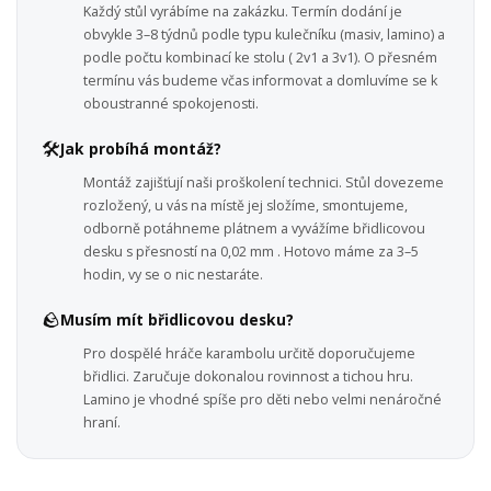
Každý stůl vyrábíme na zakázku. Termín dodání je
obvykle 3–8 týdnů podle typu kulečníku (masiv, lamino) a
podle počtu kombinací ke stolu ( 2v1 a 3v1). O přesném
termínu vás budeme včas informovat a domluvíme se k
oboustranné spokojenosti.
🛠️
Jak probíhá montáž?
Montáž zajišťují naši proškolení technici. Stůl dovezeme
rozložený, u vás na místě jej složíme, smontujeme,
odborně potáhneme plátnem a vyvážíme břidlicovou
desku s přesností na 0,02 mm . Hotovo máme za 3–5
hodin, vy se o nic nestaráte.
🪨
Musím mít břidlicovou desku?
Pro dospělé hráče karambolu určitě doporučujeme
břidlici. Zaručuje dokonalou rovinnost a tichou hru.
Lamino je vhodné spíše pro děti nebo velmi nenáročné
hraní.