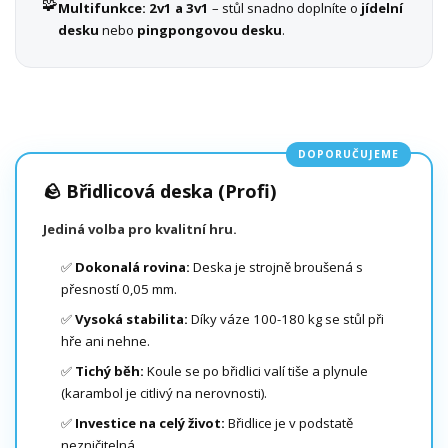
🧩
Multifunkce:
2v1 a 3v1
– stůl snadno doplníte o
jídelní
desku
nebo
pingpongovou desku
.
DOPORUČUJEME
🪨 Břidlicová deska (Profi)
Jediná volba pro kvalitní hru.
✅
Dokonalá rovina:
Deska je strojně broušená s
přesností 0,05 mm.
✅
Vysoká stabilita:
Díky váze 100-180 kg se stůl při
hře ani nehne.
✅
Tichý běh:
Koule se po břidlici valí tiše a plynule
(karambol je citlivý na nerovnosti).
✅
Investice na celý život:
Břidlice je v podstatě
nezničitelná.