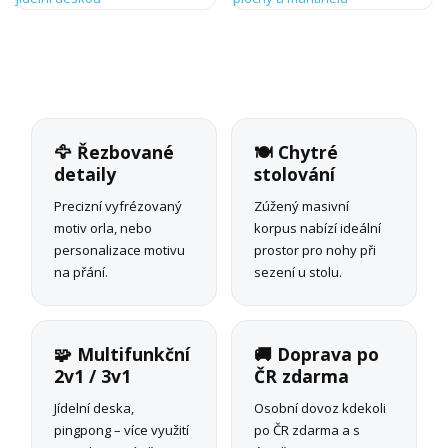
🦅 Řezbované
🍽️ Chytré
detaily
stolování
Precizní vyfrézovaný
Zúžený masivní
motiv orla, nebo
korpus nabízí ideální
personalizace motivu
prostor pro nohy při
na přání.
sezení u stolu.
🧩 Multifunkční
🚚 Doprava po
2v1 / 3v1
ČR zdarma
Jídelní deska,
Osobní dovoz kdekoli
pingpong – více využití
po ČR zdarma a s