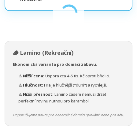
🪵 Lamino (Rekreační)
Ekonomická varianta pro domácí zábavu.
⚠️
Nižší cena:
Úspora cca 4-5 tis. Kč oproti břidlici.
⚠️
Hlučnost:
Hra je hlučnější ("duní") a rychlejší.
⚠️
Nižší přesnost:
Lamino časem nemusí držet
perfektní rovinu nutnou pro karambol.
Doporučujeme pouze pro nenáročné domácí "pinkání" nebo pro děti.