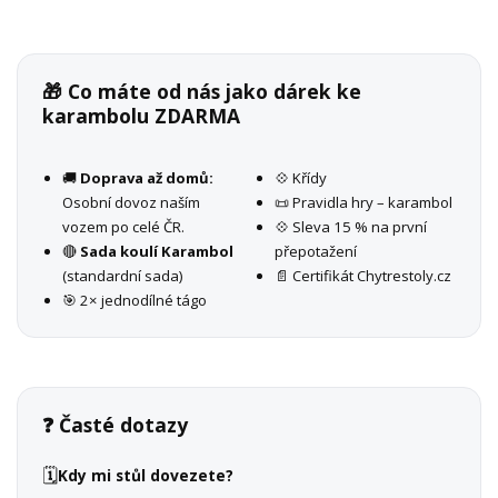
🎁 Co máte od nás jako dárek ke
karambolu ZDARMA
🚚
Doprava až domů:
💠 Křídy
Osobní dovoz naším
📜 Pravidla hry – karambol
vozem po celé ČR.
💠 Sleva 15 % na první
🔴
Sada koulí Karambol
přepotažení
(standardní sada)
📄 Certifikát Chytrestoly.cz
🎯 2× jednodílné tágo
❓ Časté dotazy
🗓️
Kdy mi stůl dovezete?