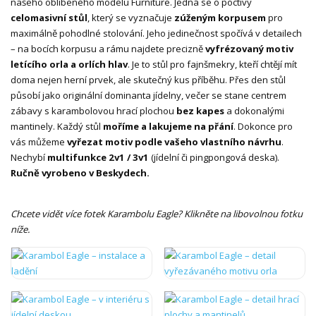
našeho oblíbeného modelu Furniture. Jedná se o poctivý
celomasivní stůl
, který se vyznačuje
zúženým korpusem
pro
maximálně pohodlné stolování. Jeho jedinečnost spočívá v detailech
– na bocích korpusu a rámu najdete precizně
vyfrézovaný motiv
letícího orla a orlích hlav
. Je to stůl pro fajnšmekry, kteří chtějí mít
doma nejen herní prvek, ale skutečný kus příběhu. Přes den stůl
působí jako originální dominanta jídelny, večer se stane centrem
zábavy s karambolovou hrací plochou
bez kapes
a dokonalými
mantinely. Každý stůl
moříme a lakujeme na přání
. Dokonce pro
vás můžeme
vyřezat motiv podle vašeho vlastního návrhu
.
Nechybí
multifunkce 2v1 / 3v1
(jídelní či pingpongová deska).
Ručně vyrobeno v Beskydech.
Chcete vidět více fotek Karambolu Eagle? Klikněte na libovolnou fotku
níže.