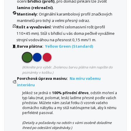
ocení
břidlici (profi)
, pro domácí pinkání lze zvolit
lamino (rekreační)
.
🔁
Mantinely:
Originální karambolový profil značkových
mantinelů pro tichý a velmi přesný odraz.
⚖️
Rošt a vyvažování:
Vnitřní celomasivní rošt (profil
110×45 mm). Stůl s břidlicí u vás doma pečlivě vyvážíme
strojní vodováhou na přesnost 0,15 mm/1 m.
🧵
Barva plátna:
Yellow Green (Standard)
(Klikněte pro výběr. Zvolenou barvu plátna nám napište do
poznámky v košíku.)
Povrchová úprava masivu:
Na míru vašemu
🎨
interiéru
Jelikož se jedná o
100% přírodní dřevo
, odstín moření a
typ laku (mat, polomat, lesk) ladíme přesně podle vašich
představ. Můžete nám zaslat fotku či vzorek vašeho
domácího nábytku a my stůl natónujeme tak, aby k němu
perfektně pasoval.
(Detaily a požadavky na odstín s vámi osobně doladíme
ihned po odeslání objednávky.)