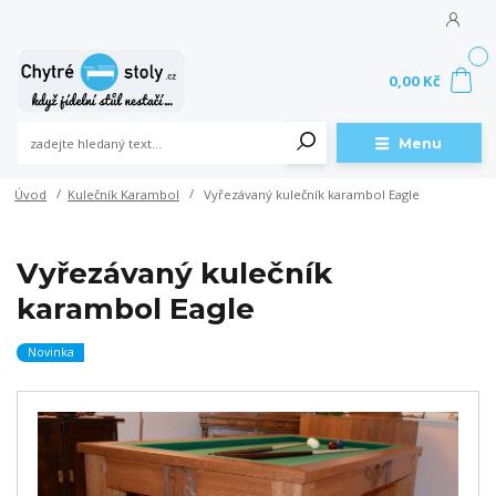
0
0,00 Kč
Menu
Úvod
Kulečník Karambol
Vyřezávaný kulečník karambol Eagle
Vyřezávaný kulečník
karambol Eagle
Novinka