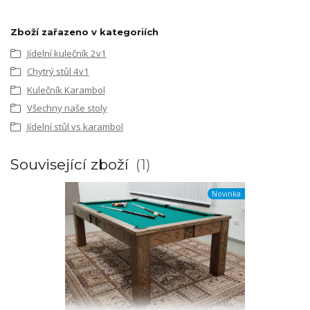
Zboží zařazeno v kategoriích
Jídelní kulečník 2v1
Chytrý stůl 4v1
Kulečník Karambol
Všechny naše stoly
Jídelní stůl vs karambol
Související zboží
1
Novinka