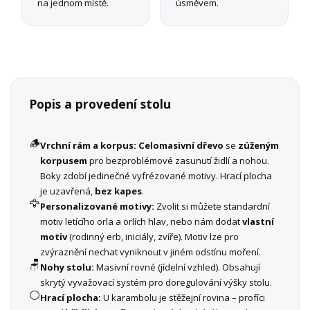
na jednom místě.
úsměvem.
Popis a provedení stolu
🪵
Vrchní rám a korpus:
Celomasivní dřevo
se
zúženým
korpusem
pro bezproblémové zasunutí židlí a nohou.
Boky zdobí jedinečné vyfrézované motivy. Hrací plocha
je uzavřená,
bez kapes
.
🦅
Personalizované motivy:
Zvolit si můžete standardní
motiv letícího orla a orlích hlav, nebo nám dodat
vlastní
motiv
(rodinný erb, iniciály, zvíře). Motiv lze pro
zvýraznění nechat vyniknout v jiném odstínu moření.
🪑
Nohy stolu:
Masivní rovné (jídelní vzhled). Obsahují
skrytý vyvažovací systém pro doregulování výšky stolu.
⚪
Hrací plocha:
U karambolu je stěžejní rovina – profíci