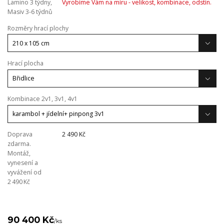
Lamino 3 týdny,
Vyrobíme Vám na míru - velikost, kombinace, odstín.
Masiv 3-6 týdnů
Rozměry hrací plochy
Hrací plocha
Kombinace 2v1, 3v1, 4v1
Doprava
2 490 Kč
zdarma.
Montáž,
vynesení a
vyvážení od
2 490 Kč
90 400 Kč
/
ks