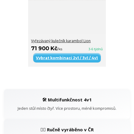
Vyřezávaný kulečník karambol Lion
71 900 Kč
/
ks
3-6 týdnů
Vybrat kombinaci 2v1 / 3v1 / 4v1
🛠️ Multifunkčnost 4v1
Jeden stůl místo čtyř. Více prostoru, méně kompromisů.
👷‍♂️ Ručně vyráběno v ČR