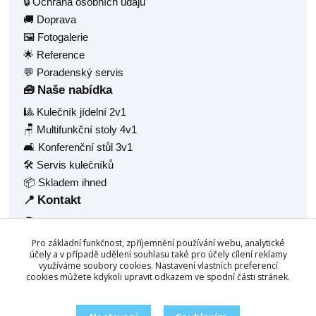
🔒 Ochrana osobních údajů
🚚 Doprava
🖼️ Fotogalerie
🌟 Reference
💬 Poradenský servis
Naše nabídka
🧰
🎱 Kulečník jídelní 2v1
🪑 Multifunkční stoly 4v1
🛋️ Konferenční stůl 3v1
🛠️ Servis kulečníků
📦 Skladem ihned
Kontakt
📍
🧑‍💼 Radek Balaš
🏠 Hlavní 1377
Pro základní funkčnost, zpříjemnění používání webu, analytické
🏙️ Frýdlant nad Ostravicí, 73911
účely a v případě udělení souhlasu také pro účely cílení reklamy
využíváme soubory cookies. Nastavení vlastních preferencí
🆔 IČ: 68940688
cookies můžete kdykoli upravit odkazem ve spodní části stránek.
☎️
+420 777 158 532
📧
info@chytrestoly.cz