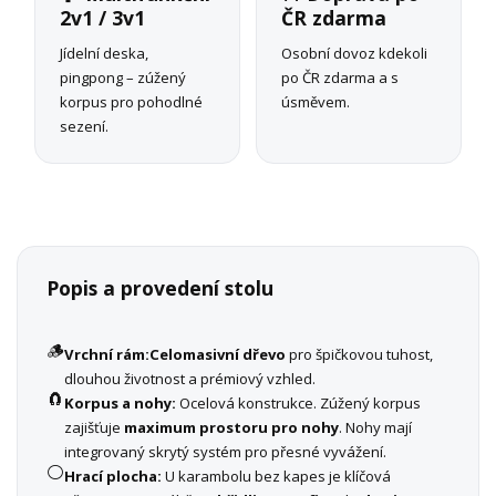
2v1 / 3v1
ČR zdarma
Jídelní deska,
Osobní dovoz kdekoli
pingpong – zúžený
po ČR zdarma a s
korpus pro pohodlné
úsměvem.
sezení.
Popis a provedení stolu
🪵
Vrchní rám:
Celomasivní dřevo
pro špičkovou tuhost,
dlouhou životnost a prémiový vzhled.
🧲
Korpus a nohy:
Ocelová konstrukce. Zúžený korpus
zajišťuje
maximum prostoru pro nohy
. Nohy mají
integrovaný skrytý systém pro přesné vyvážení.
⚪
Hrací plocha:
U karambolu bez kapes je klíčová