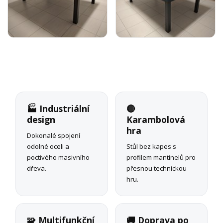
🏭 Industriální
🔴
design
Karambolová
hra
Dokonalé spojení
odolné oceli a
Stůl bez kapes s
poctivého masivního
profilem mantinelů pro
dřeva.
přesnou technickou
hru.
🧩 Multifunkční
🚚 Doprava po