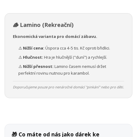
🪵 Lamino (Rekreační)
Ekonomická varianta pro domácí zábavu.
⚠️
Nižší cena:
Úspora cca 4-5 tis. Kč oproti břidlici.
⚠️
Hlučnost:
Hra je hlučnější ("duní") a rychlejší.
⚠️
Nižší přesnost:
Lamino časem nemusí držet
perfektní rovinu nutnou pro karambol.
Doporučujeme pouze pro nenáročné domácí "pinkání" nebo pro děti.
🎁 Co máte od nás jako dárek ke