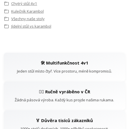
Chytrý stůl 4v1
Kulečník Karambol
Všechny naše stoly
Jídelní stůl vs karambol
🛠️ Multifunkčnost 4v1
Jeden stůl místo čtyř. Více prostoru, méně kompromisů.
👷‍♂️ Ručně vyráběno v ČR
Žádná pásová výroba. Každý kus projde našima rukama.
🏅 Důvěra tisíců zákazníků
1000+ stolů dodaných. 1000+ příběhů spokojenosti.