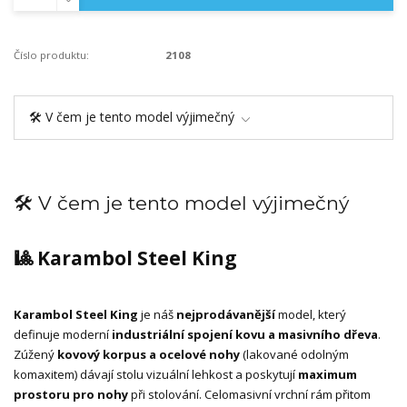
Číslo produktu:
2108
🛠️ V čem je tento model výjimečný
🛠️ V čem je tento model výjimečný
🎱 Karambol Steel King
Karambol Steel King
je náš
nejprodávanější
model, který
definuje moderní
industriální spojení kovu a masivního dřeva
.
Zúžený
kovový korpus a ocelové nohy
(lakované odolným
komaxitem) dávají stolu vizuální lehkost a poskytují
maximum
prostoru pro nohy
při stolování. Celomasivní vrchní rám přitom