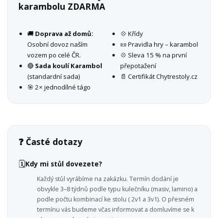
karambolu ZDARMA
🚚
Doprava až domů:
💠 Křídy
Osobní dovoz naším
📜 Pravidla hry – karambol
vozem po celé ČR.
💠 Sleva 15 % na první
🔴
Sada koulí Karambol
přepotažení
(standardní sada)
📄 Certifikát Chytrestoly.cz
🎯 2× jednodílné tágo
❓ Časté dotazy
🗓️
Kdy mi stůl dovezete?
Každý stůl vyrábíme na zakázku. Termín dodání je
obvykle 3–8 týdnů podle typu kulečníku (masiv, lamino) a
podle počtu kombinací ke stolu ( 2v1 a 3v1). O přesném
termínu vás budeme včas informovat a domluvíme se k