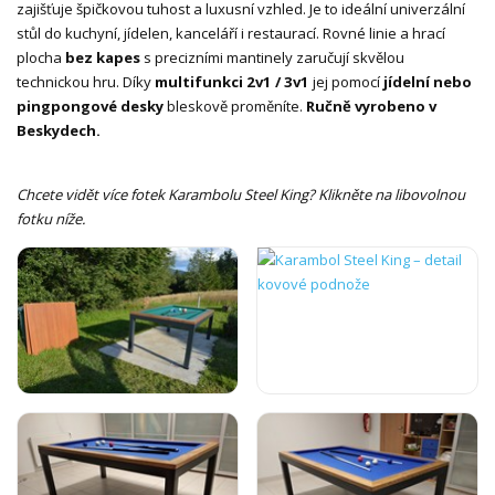
zajišťuje špičkovou tuhost a luxusní vzhled. Je to ideální univerzální
stůl do kuchyní, jídelen, kanceláří i restaurací. Rovné linie a hrací
plocha
bez kapes
s precizními mantinely zaručují skvělou
technickou hru. Díky
multifunkci 2v1 / 3v1
jej pomocí
jídelní nebo
pingpongové desky
bleskově proměníte.
Ručně vyrobeno v
Beskydech.
Chcete vidět více fotek Karambolu Steel King? Klikněte na libovolnou
fotku níže.