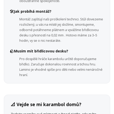
oboustranné spokojenosti.
🛠️
Jak probíhá montáž?
Montáž zajišťují naši proškolení technici. Stůl dovezeme
rozložený, u vás na místě jej složíme, smontujeme,
odborně potáhneme plátnem a vyvážíme břidlicovou
desku s přesností na 0,02 mm . Hotovo máme za 3–5
hodin, vy se o nic nestaráte.
🪨
Musím mít břidlicovou desku?
Pro dospělé hráče karambolu určitě doporučujeme
břidlici. Zaručuje dokonalou rovinnost a tichou hru.
Lamino je vhodné spíše pro děti nebo velmi nenáročné
hraní.
📐 Vejde se mi karambol domů?