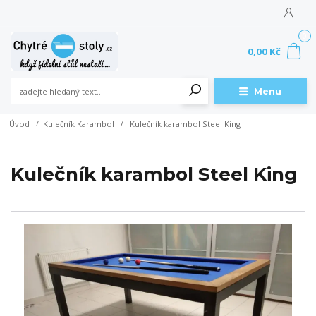
0
0,00 Kč
Menu
Úvod
Kulečník Karambol
Kulečník karambol Steel King
Kulečník karambol Steel King