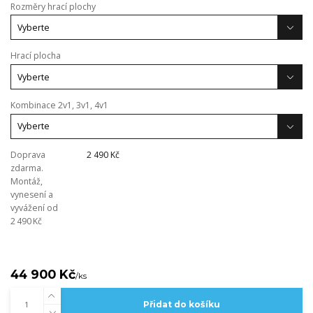
Rozměry hrací plochy
Hrací plocha
Kombinace 2v1, 3v1, 4v1
Doprava
2 490 Kč
zdarma.
Montáž,
vynesení a
vyvážení od
2 490 Kč
44 900 Kč
/
ks
Přidat do košíku