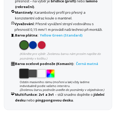
přesnost – na výběr je
břidlice (profi)
nebo
lamino
(rekreační)
.
🔁
Mantinely:
Karambolový profil pro přesný a
konzistentní odraz koule o mantinel.
⚖️
Vyvažování:
Přesné vyvážení strojní vodováhou s
přesností 0,15 mm/1 m provádí naši technici při montáži.
🧵
Barva plátna:
Yellow Green (Standard)
(Klikněte pro výběr. Zvolenou barvu nám prosím napište do
poznámky v košíku.)
🎛️
Barva ocelové podnože (Komaxit):
Černá matná
Odstín masivního rámu (moření a lak) vždy ladíme
individuálně podle vašeho interiéru.
(Zvolenou barvu podnože uveďte do poznámky v objednávce.)
🧩
Multifunkce:
2v1 a 3v1
– stůl snadno doplníte o
jídelní
desku
nebo
pingpongovou desku
.