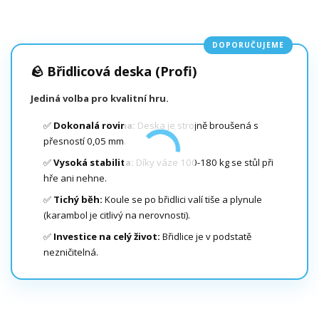
DOPORUČUJEME
🪨 Břidlicová deska (Profi)
Jediná volba pro kvalitní hru.
✅
Dokonalá rovina:
Deska je strojně broušená s
přesností 0,05 mm.
✅
Vysoká stabilita:
Díky váze 100-180 kg se stůl při
hře ani nehne.
✅
Tichý běh:
Koule se po břidlici valí tiše a plynule
(karambol je citlivý na nerovnosti).
✅
Investice na celý život:
Břidlice je v podstatě
nezničitelná.