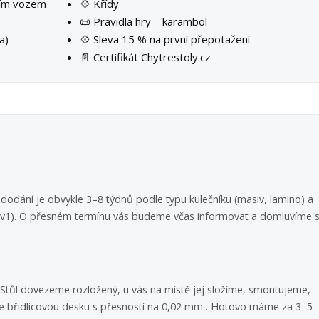
ším vozem
💠 Křídy
📜 Pravidla hry – karambol
a)
💠 Sleva 15 % na první přepotažení
📄 Certifikát Chytrestoly.cz
dodání je obvykle 3–8 týdnů podle typu kulečníku (masiv, lamino) a
 3v1). O přesném termínu vás budeme včas informovat a domluvíme s
i. Stůl dovezeme rozložený, u vás na místě jej složíme, smontujeme,
 břidlicovou desku s přesností na 0,02 mm . Hotovo máme za 3–5