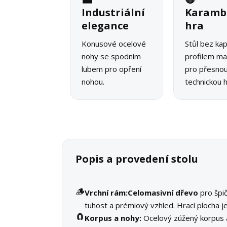
Industriální
Karamb
elegance
hra
Konusové ocelové
Stůl bez ka
nohy se spodním
profilem ma
lubem pro opření
pro přesno
nohou.
technickou h
Popis a provedení stolu
🪵
Vrchní rám:
Celomasivní dřevo
pro špi
tuhost a prémiový vzhled. Hrací plocha j
🧲
Korpus a nohy:
Ocelový zúžený korpus