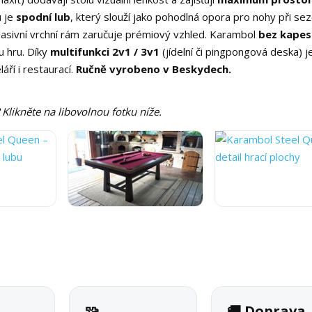
u je
spodní lub
, který slouží jako pohodlná opora pro nohy při sez
asivní vrchní rám zaručuje prémiový vzhled. Karambol
bez kapes
u hru. Díky
multifunkci 2v1 / 3v1
(jídelní či pingpongová deska) je
áří i restaurací.
Ručně vyrobeno v Beskydech.
Klikněte na libovolnou fotku níže.
🧩
🚚 Doprava