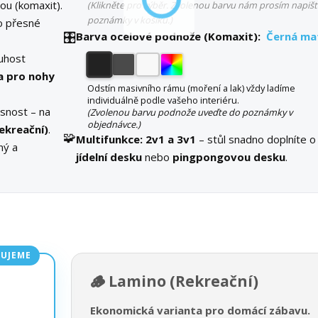
ou (komaxit).
(Klikněte pro výběr. Zvolenou barvu nám prosím napišt
poznámky v košíku.)
o přesné
🎛️
Barva ocelové podnože (Komaxit):
Černá ma
tuhost
a pro nohy
Odstín masivního rámu (moření a lak) vždy ladíme
individuálně podle vašeho interiéru.
esnost – na
(Zvolenou barvu podnože uveďte do poznámky v
objednávce.)
ekreační)
.
🧩
Multifunkce:
2v1 a 3v1
– stůl snadno doplníte o
ný a
jídelní desku
nebo
pingpongovou desku
.
UJEME
🪵 Lamino (Rekreační)
Ekonomická varianta pro domácí zábavu.