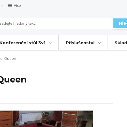
Více
Hle
Konferenční stůl 3v1
Příslušenství
Sklad
eel Queen
 Queen