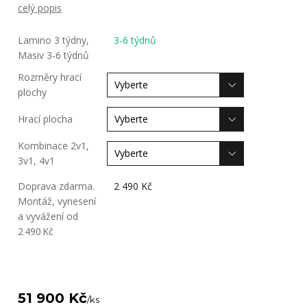
celý popis
Lamino 3 týdny,
3-6 týdnů
Masiv 3-6 týdnů
Rozměry hrací
plochy
Hrací plocha
Kombinace 2v1,
3v1, 4v1
Doprava zdarma.
2 490 Kč
Montáž, vynesení
a vyvážení od
2 490 Kč
51 900 Kč
/
ks