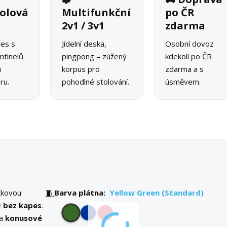
olová
Multifunkční
po ČR
2v1 / 3v1
zdarma
pes s
Jídelní deska,
Osobní dovoz
ntinelů
pingpong – zúžený
kdekoli po ČR
u
korpus pro
zdarma a s
ru.
pohodlné stolování.
úsměvem.
🧵
čkovou
Barva plátna:
Yellow Green (Standard)
e
bez kapes
.
 a
konusové