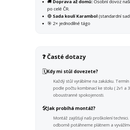
🚚
Doprava až domů:
Osobní dovoz na
po celé ČR.
🔴
Sada koulí Karambol
(standardní sad
🎯 2× jednodílné tágo
❓ Časté dotazy
🗓️
Kdy mi stůl dovezete?
Každý stůl vyrábíme na zakázku. Termín 
podle počtu kombinací ke stolu ( 2v1 a
oboustranné spokojenosti.
🛠️
Jak probíhá montáž?
Montáž zajišťují naši proškolení technic
odborně potáhneme plátnem a vyvážíme