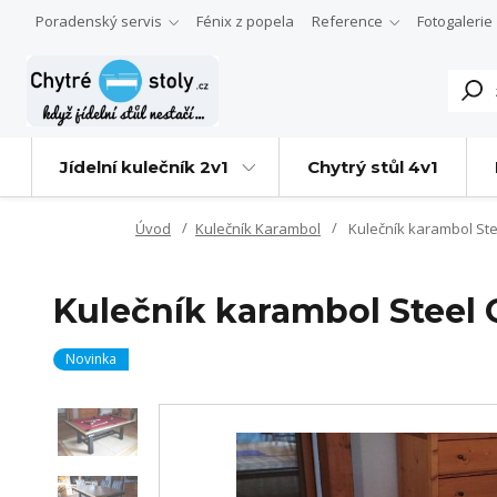
Poradenský servis
Fénix z popela
Reference
Fotogalerie
Jídelní kulečník 2v1
Chytrý stůl 4v1
Úvod
Kulečník Karambol
Kulečník karambol St
Kulečník karambol Steel
Novinka