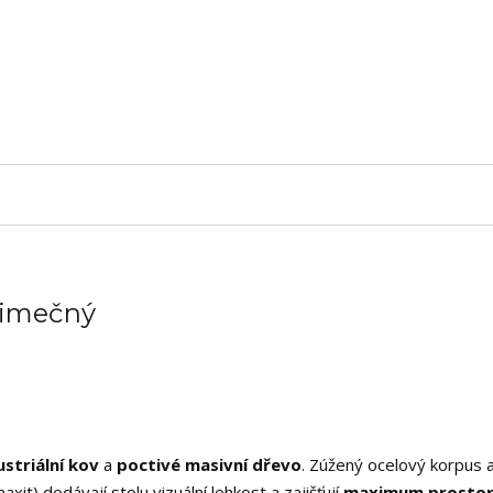
ýjimečný
ustriální kov
a
poctivé masivní dřevo
. Zúžený ocelový korpus 
it) dodávají stolu vizuální lehkost a zajišťují
maximum prostor