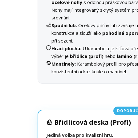
ocelové nohy
s odolnou práškovou barv
Nohy mají integrovaný skrytý systém pr
srovnání.
🦶
Spodní lub:
Ocelový příčný lub zvyšuje 
konstrukce a slouží jako
pohodlná opor
při sezení.
⚪
Hrací plocha:
U karambolu je klíčová př
výběr je
břidlice (profi)
nebo
lamino (r
🔁
Mantinely:
Karambolový profil pro přes
konzistentní odraz koule o mantinel.
DOPORUČ
🪨 Břidlicová deska (Profi)
Jediná volba pro kvalitní hru.