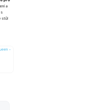
ení a
s
 stůl