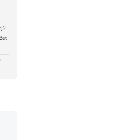
jší.
žet
"