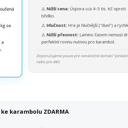
⚠️
Nižší cena:
Úspora cca 4-5 tis. Kč oproti
roušená
břidlici.
⚠️
Hlučnost:
Hra je hlučnější ("duní") a rychle
 kg se
⚠️
Nižší přesnost:
Lamino časem nemusí dr
perfektní rovinu nutnou pro karambol.
e a
.
Doporučujeme pouze pro nenáročné domácí "pinkání
nebo pro děti.
ek ke karambolu ZDARMA