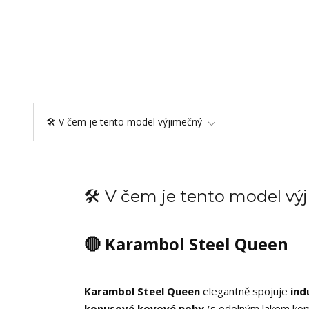
🛠️ V čem je tento model výjimečný
🛠️ V čem je tento model v
🔴 Karambol Steel Queen
Karambol Steel Queen
elegantně spojuje
ind
konusové kovové nohy
(s odolným lakem komax