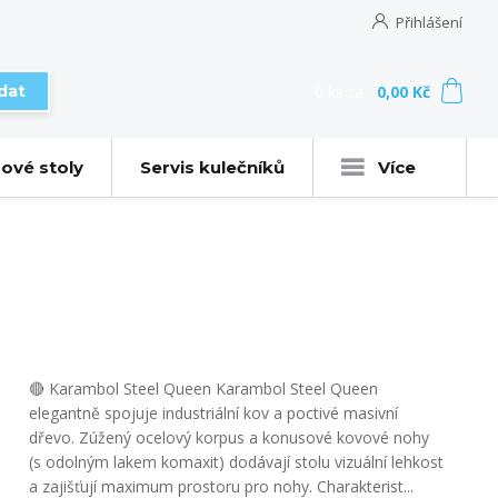
Přihlášení
0
ks
za
0,00 Kč
dat
ové stoly
Servis kulečníků
Více
🔴 Karambol Steel Queen Karambol Steel Queen
elegantně spojuje industriální kov a poctivé masivní
dřevo. Zúžený ocelový korpus a konusové kovové nohy
(s odolným lakem komaxit) dodávají stolu vizuální lehkost
a zajišťují maximum prostoru pro nohy. Charakterist...