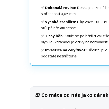
✅
Dokonalá rovina:
Deska je strojně b
s přesností 0,05 mm.
✅
Vysoká stabilita:
Díky váze 100-180
stůl při hře ani nehne.
✅
Tichý běh:
Koule se po břidlici valí tiš
plynule (karambol je citlivý na nerovnosti)
✅
Investice na celý život:
Břidlice je v
podstatě nezničitelná.
🎁 Co máte od nás jako dár