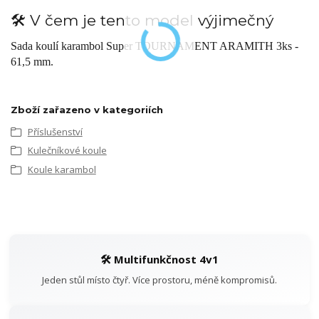
🛠️ V čem je tento model výjimečný
Sada koulí karambol Super TOURNAMENT ARAMITH 3ks -
61,5 mm.
Zboží zařazeno v kategoriích
Příslušenství
Kulečníkové koule
Koule karambol
🛠️ Multifunkčnost 4v1
Jeden stůl místo čtyř. Více prostoru, méně kompromisů.