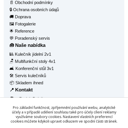
📄 Obchodní podmínky
🔒 Ochrana osobních údajů
🚚 Doprava
🖼️ Fotogalerie
🌟 Reference
💬 Poradenský servis
Naše nabídka
🧰
🎱 Kulečník jídelní 2v1
🪑 Multifunkční stoly 4v1
🛋️ Konferenční stůl 3v1
🛠️ Servis kulečníků
📦 Skladem ihned
Kontakt
📍
🧑‍💼 Radek Balaš
🏠 Hlavní 1377
Pro základní funkčnost, zpříjemnění používání webu, analytické
🏙️ Frýdlant nad Ostravicí, 73911
účely a v případě udělení souhlasu také pro účely cílení reklamy
využíváme soubory cookies. Nastavení vlastních preferencí
🆔 IČ: 68940688
cookies můžete kdykoli upravit odkazem ve spodní části stránek.
☎️
+420 777 158 532