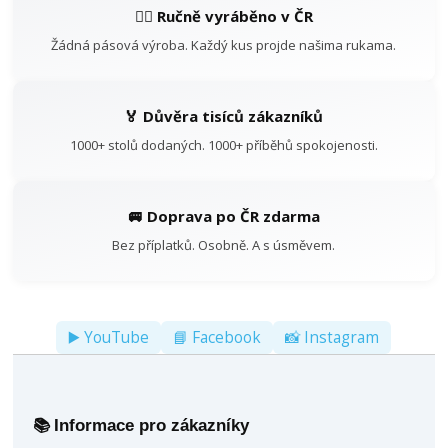
👷‍♂️ Ručně vyráběno v ČR
Žádná pásová výroba. Každý kus projde našima rukama.
🏅 Důvěra tisíců zákazníků
1000+ stolů dodaných. 1000+ příběhů spokojenosti.
🚐 Doprava po ČR zdarma
Bez příplatků. Osobně. A s úsměvem.
▶️ YouTube
📘 Facebook
📸 Instagram
Informace pro zákazníky
📚