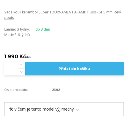
Sada koulí karambol Super TOURNAMENT ARAMITH 3ks - 61,5 mm.
celý
popis
Lamino 3 týdny,
do 3 dnů
Masiv 3-6 týdnů
1 990 Kč
/
ks
Přidat do košíku
Číslo produktu:
2302
🛠️ V čem je tento model výjimečný