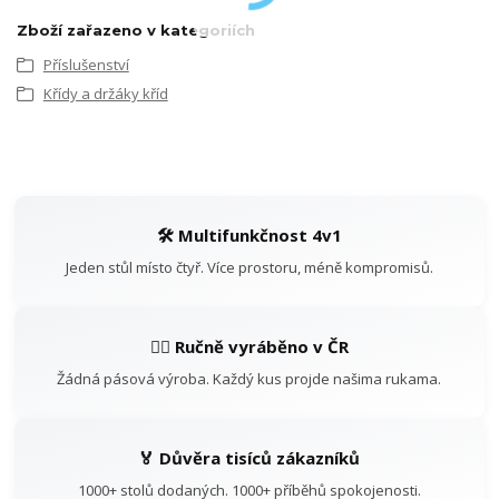
Zboží zařazeno v kategoriích
Příslušenství
Křídy a držáky kříd
🛠️ Multifunkčnost 4v1
Jeden stůl místo čtyř. Více prostoru, méně kompromisů.
👷‍♂️ Ručně vyráběno v ČR
Žádná pásová výroba. Každý kus projde našima rukama.
🏅 Důvěra tisíců zákazníků
1000+ stolů dodaných. 1000+ příběhů spokojenosti.