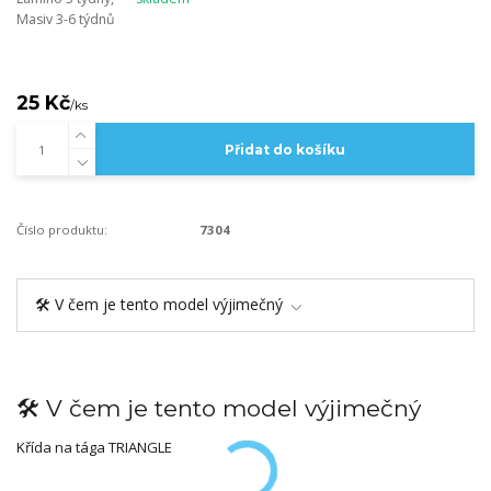
Masiv 3-6 týdnů
25 Kč
/
ks
Přidat do košíku
Číslo produktu:
7304
🛠️ V čem je tento model výjimečný
🛠️ V čem je tento model výjimečný
Křída na tága TRIANGLE