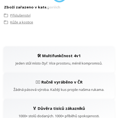
Zboží zařazeno v kategoriích
Příslušenství
Kůže a kostice
🛠️ Multifunkčnost 4v1
Jeden stůl místo čtyř. Více prostoru, méně kompromisů.
👷‍♂️ Ručně vyráběno v ČR
Žádná pásová výroba. Každý kus projde našima rukama.
🏅 Důvěra tisíců zákazníků
1000+ stolů dodaných. 1000+ příběhů spokojenosti.