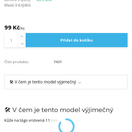
Masiv 3-6 týdnů
99 Kč
/
ks
Přidat do košíku
Číslo produktu:
7421
🛠️ V čem je tento model výjimečný
🛠️ V čem je tento model výjimečný
Kůže na tágo vrstvená 11 mm