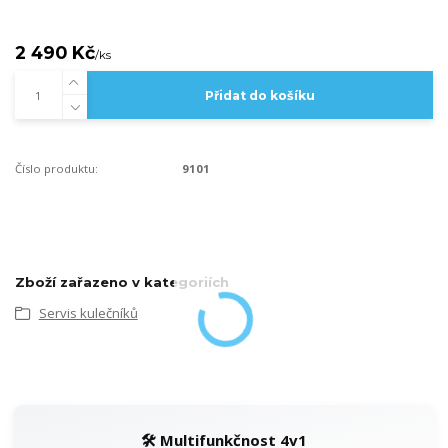
2 490 Kč
/
ks
Přidat do košíku
Číslo produktu:
9101
Zboží zařazeno v kategoriích
Servis kulečníků
🛠️ Multifunkčnost 4v1