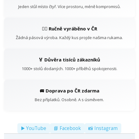
Jeden stůl místo čtyř. Více prostoru, méně kompromisů.
👷‍♂️ Ručně vyráběno v ČR
Žádná pásová výroba. Každý kus projde našima rukama.
🏅 Důvěra tisíců zákazníků
1000+ stolů dodaných. 1000+ příběhů spokojenosti.
🚐 Doprava po ČR zdarma
Bez příplatků. Osobně. A s úsměvem.
▶️ YouTube
📘 Facebook
📸 Instagram