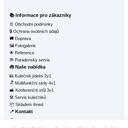
Informace pro zákazníky
📚
📄 Obchodní podmínky
🔒 Ochrana osobních údajů
🚚 Doprava
🖼️ Fotogalerie
🌟 Reference
💬 Poradenský servis
Naše nabídka
🧰
🎱 Kulečník jídelní 2v1
🪑 Multifunkční stoly 4v1
🛋️ Konferenční stůl 3v1
🛠️ Servis kulečníků
📦 Skladem ihned
Kontakt
📍
🧑‍💼 Radek Balaš
🏠 Hlavní 1377