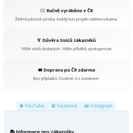
👷‍♂️ Ručně vyráběno v ČR
Žádná pásová výroba. Každý kus projde našima rukama.
🏅 Důvěra tisíců zákazníků
1000+ stolů dodaných. 1000+ příběhů spokojenosti.
🚐 Doprava po ČR zdarma
Bez příplatků. Osobně. A s úsměvem.
▶️ YouTube
📘 Facebook
📸 Instagram
Informace pro zákazníky
📚