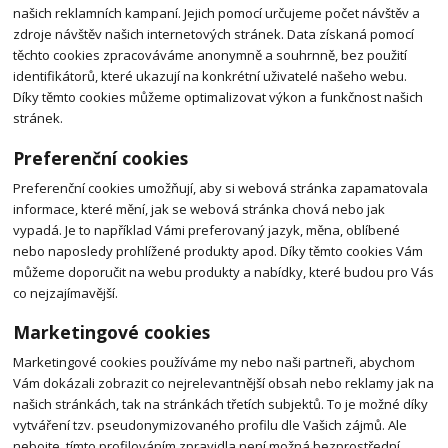
našich reklamních kampaní. Jejich pomocí určujeme počet návštěv a
zdroje návštěv našich internetových stránek. Data získaná pomocí
těchto cookies zpracováváme anonymně a souhrnně, bez použití
identifikátorů, které ukazují na konkrétní uživatelé našeho webu.
Díky těmto cookies můžeme optimalizovat výkon a funkčnost našich
stránek.
Preferenční cookies
Preferenční cookies umožňují, aby si webová stránka zapamatovala
informace, které mění, jak se webová stránka chová nebo jak
vypadá. Je to například Vámi preferovaný jazyk, měna, oblíbené
nebo naposledy prohlížené produkty apod. Díky těmto cookies Vám
můžeme doporučit na webu produkty a nabídky, které budou pro Vás
co nejzajímavější.
Marketingové cookies
Marketingové cookies používáme my nebo naši partneři, abychom
Vám dokázali zobrazit co nejrelevantnější obsah nebo reklamy jak na
našich stránkách, tak na stránkách třetích subjektů. To je možné díky
vytváření tzv. pseudonymizovaného profilu dle Vašich zájmů. Ale
nebojte, tímto profilováním zpravidla není možná bezprostřední