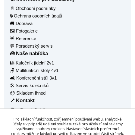
📄 Obchodní podmínky
🔒 Ochrana osobních údajů
🚚 Doprava
🖼️ Fotogalerie
🌟 Reference
💬 Poradenský servis
Naše nabídka
🧰
🎱 Kulečník jídelní 2v1
🪑 Multifunkční stoly 4v1
🛋️ Konferenční stůl 3v1
🛠️ Servis kulečníků
📦 Skladem ihned
Kontakt
📍
🧑‍💼 Radek Balaš
🏠 Hlavní 1377
Pro základní funkčnost, zpříjemnění používání webu, analytické
🏙️ Frýdlant nad Ostravicí, 73911
účely a v případě udělení souhlasu také pro účely cílení reklamy
využíváme soubory cookies. Nastavení vlastních preferencí
🆔 IČ: 68940688
cookies můžete kdykoli upravit odkazem ve spodní části stránek.