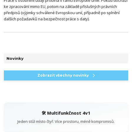
Práce s osobními údaji probíhá v rámci Evropské unie. Pokud dochází
ke zpracování mimo EU, potom na základě příslušných právních
předpisů (výjimky schválené Evropskou unií, případně po splnění
dalších požadavků na bezpečnost práce s daty).
Novinky
Zobrazit všechny novinky
🛠️ Multifunkčnost 4v1
Jeden stůl místo čtyř. Více prostoru, méně kompromisů.