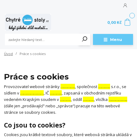
0
0,00 Kč
Menu
Úvod
Práce s cookies
Práce s cookies
Provozovatel webové stránky
………….
, společnost
………..
s.r.o., se
sídlem v
…………………
, IČ
………..
, zapsaná v obchodním rejstříku
vedeném Krajským soudem v
……….
, oddíl
……….
, vložka
……………..
(dále jen „prodávající“ nebo „správce“) pracuje na této webové
stránce se soubory cookies.
Co jsou to cookies?
Cookies jsou krátké textové soubory, které webová stránka ukládá v