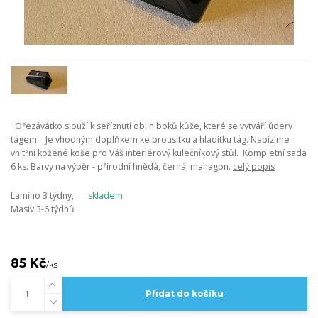
Ořezávátko slouží k seříznutí oblin boků kůže, které se vytváří údery
tágem. Je vhodným doplňkem ke brousítku a hladítku tág. Nabízíme
vnitřní kožené koše pro Váš interiérový kulečníkový stůl. Kompletní sada
6 ks. Barvy na výběr - přírodní hnědá, černá, mahagon.
celý popis
Lamino 3 týdny,
skladem
Masiv 3-6 týdnů
85 Kč
/
ks
Přidat do košíku