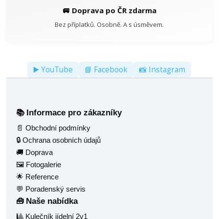
🚐 Doprava po ČR zdarma
Bez příplatků. Osobně. A s úsměvem.
▶️ YouTube
📘 Facebook
📸 Instagram
Informace pro zákazníky
📚
📄 Obchodní podmínky
🔒 Ochrana osobních údajů
🚚 Doprava
🖼️ Fotogalerie
🌟 Reference
💬 Poradenský servis
Naše nabídka
🧰
🎱 Kulečník jídelní 2v1