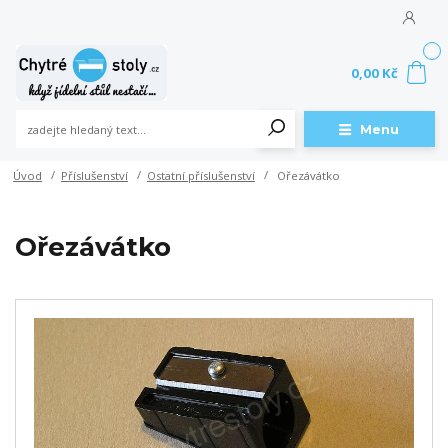
0
0,00 Kč
Menu
Úvod
Příslušenství
Ostatní příslušenství
Ořezávátko
Ořezávátko