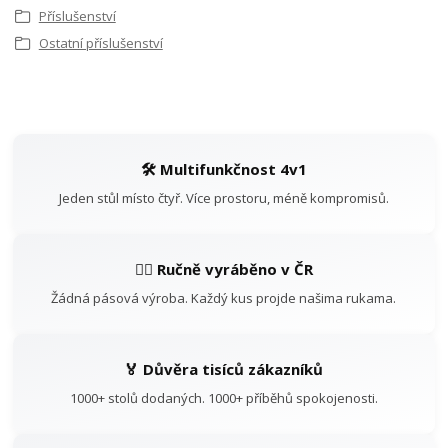
Příslušenství
Ostatní příslušenství
🛠️ Multifunkčnost 4v1
Jeden stůl místo čtyř. Více prostoru, méně kompromisů.
👷‍♂️ Ručně vyráběno v ČR
Žádná pásová výroba. Každý kus projde našima rukama.
🏅 Důvěra tisíců zákazníků
1000+ stolů dodaných. 1000+ příběhů spokojenosti.