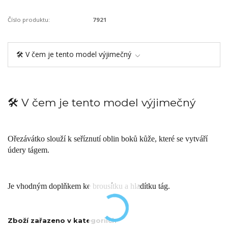
Číslo produktu:
7921
🛠️ V čem je tento model výjimečný
🛠️ V čem je tento model výjimečný
Ořezávátko slouží k seříznutí oblin boků kůže, které se vytváří
údery tágem.
Je vhodným doplňkem ke brousítku a hladítku tág.
Zboží zařazeno v kategoriích