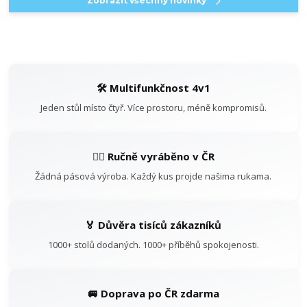
Zobrazit všechny novinky
🛠️ Multifunkčnost 4v1
Jeden stůl místo čtyř. Více prostoru, méně kompromisů.
👷‍♂️ Ručně vyráběno v ČR
Žádná pásová výroba. Každý kus projde našima rukama.
🏅 Důvěra tisíců zákazníků
1000+ stolů dodaných. 1000+ příběhů spokojenosti.
🚐 Doprava po ČR zdarma