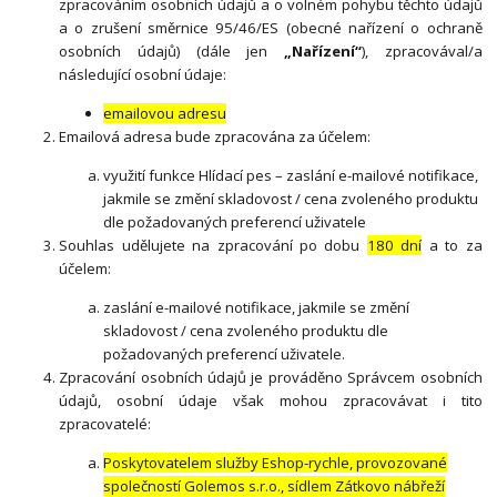
zpracováním osobních údajů a o volném pohybu těchto údajů
a o zrušení směrnice 95/46/ES (obecné nařízení o ochraně
osobních údajů) (dále jen
„Nařízení“
), zpracovával/a
následující osobní údaje:
emailovou adresu
Emailová adresa bude zpracována za účelem:
využití funkce Hlídací pes – zaslání e-mailové notifikace,
jakmile se změní skladovost / cena zvoleného produktu
dle požadovaných preferencí uživatele
Souhlas udělujete na zpracování po dobu
180 dní
a to za
účelem:
zaslání e-mailové notifikace, jakmile se změní
skladovost / cena zvoleného produktu dle
požadovaných preferencí uživatele.
Zpracování osobních údajů je prováděno Správcem osobních
údajů, osobní údaje však mohou zpracovávat i tito
zpracovatelé:
Poskytovatelem služby Eshop-rychle, provozované
společností Golemos s.r.o., sídlem Zátkovo nábřeží