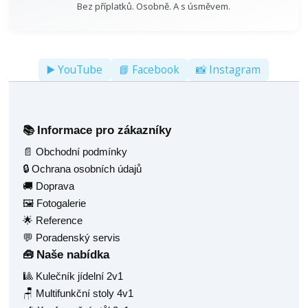
Bez příplatků. Osobně. A s úsměvem.
▶️ YouTube
📘 Facebook
📸 Instagram
Informace pro zákazníky
📚
📄 Obchodní podmínky
🔒 Ochrana osobních údajů
🚚 Doprava
🖼️ Fotogalerie
🌟 Reference
💬 Poradenský servis
Naše nabídka
🧰
🎱 Kulečník jídelní 2v1
🪑 Multifunkční stoly 4v1