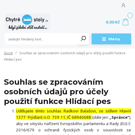
0
0,00 Kč
Menu
Úvod
Souhlas se zpracováním osobních údajů pro účely použití funkce
Hlídací pes
Souhlas se zpracováním
osobních údajů pro účely
použití funkce Hlídací pes
Udělujete tímto souhlas Radkovi Balašovi, se sídlem Hlavní
1377 Frýdlant n.O 739 11, IČ 68940688
(dále jen
„Správce“
),
aby ve smyslu nařízení Evropského parlamentu a Rady (EU) č.
2016/679 o ochraně fyzických osob v souvislosti se