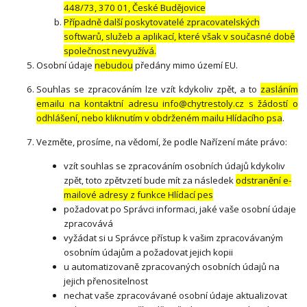
448/73, 370 01, České Budějovice
Případně další poskytovatelé zpracovatelských
softwarů, služeb a aplikací, které však v současné době
společnost nevyužívá.
Osobní údaje
nebudou
předány mimo území EU.
Souhlas se zpracováním lze vzít kdykoliv zpět, a to
zasláním
emailu na kontaktní adresu info@chytrestoly.cz s žádostí o
odhlášení, nebo kliknutím v obdrženém mailu Hlídacího psa
.
Vezměte, prosíme, na vědomí, že podle Nařízení máte právo:
vzít souhlas se zpracováním osobních údajů kdykoliv
zpět, toto zpětvzetí bude mít za následek
odstranění e-
mailové adresy z funkce Hlídací pes
požadovat po Správci informaci, jaké vaše osobní údaje
zpracovává
vyžádat si u Správce přístup k vašim zpracovávaným
osobním údajům a požadovat jejich kopii
u automatizovaně zpracovaných osobních údajů na
jejich přenositelnost
nechat vaše zpracovávané osobní údaje aktualizovat